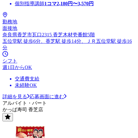
個別指導講師
1コマ
2,180
円〜
3,570
円
勤務地
面接地
奈良県香芝市瓦口2315 香芝木材壱番館5階
五位堂駅 徒歩6分、香芝駅 徒歩14分、ＪＲ五位堂駅 徒歩16
分
シフト
週1日からOK
交通費支給
未経験OK
詳細を見る
応募画面に進む
アルバイト・パート
かっぱ寿司 香芝店