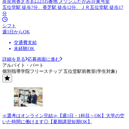
奈良県香芝市瓦口2335番地 メゾンふたかみ1F東号室
五位堂駅 徒歩7分、香芝駅 徒歩12分、ＪＲ五位堂駅 徒歩17
分
シフト
週1日からOK
交通費支給
未経験OK
詳細を見る
応募画面に進む
アルバイト・パート
個別指導学院フリーステップ 五位堂駅前教室(学生対象)
≪選考はオンライン完結≫【週1日・1科目～OK】大学の空
いた時間に働けます◎【夏期講習短期OK】