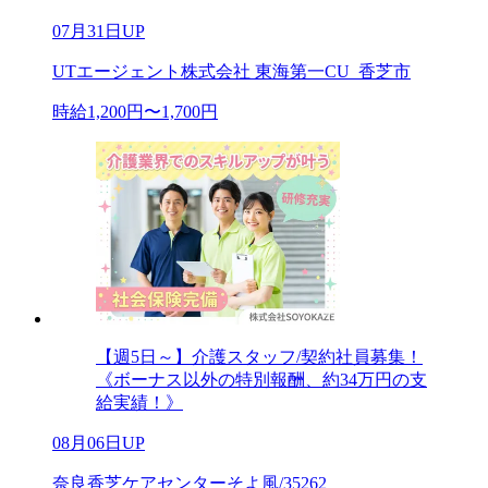
07月31日UP
UTエージェント株式会社 東海第一CU_香芝市
時給1,200円〜1,700円
【週5日～】介護スタッフ/契約社員募集！
《ボーナス以外の特別報酬、約34万円の支
給実績！》
08月06日UP
奈良香芝ケアセンターそよ風/35262