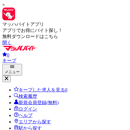
×
マッハバイトアプリ
アプリでお得にバイト探し！
無料ダウンロードはこちら
開く
0
キープ
メニュー
キープした求人を見る
0
検索履歴
新規会員登録(無料)
ログイン
ヘルプ
エリアから探す
駅から探す