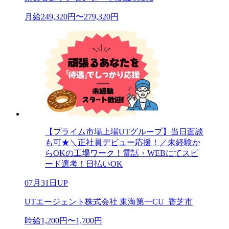
月給249,320円〜279,320円
【プライム市場上場UTグループ】当日面談
も可★＼正社員デビュー応援！／未経験か
らOKの工場ワーク！電話・WEBにてスピ
ード選考！日払いOK
07月31日UP
UTエージェント株式会社 東海第一CU_香芝市
時給1,200円〜1,700円