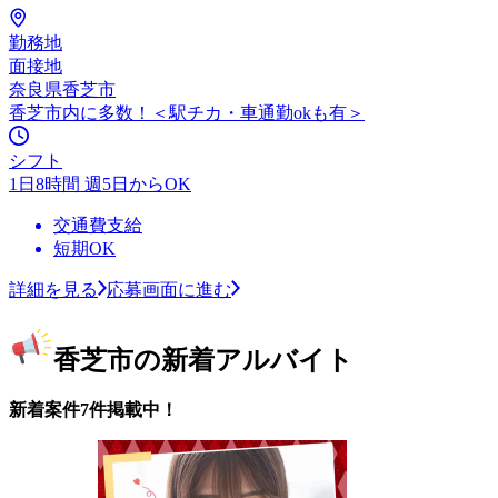
勤務地
面接地
奈良県香芝市
香芝市内に多数！＜駅チカ・車通勤okも有＞
シフト
1日8時間 週5日からOK
交通費支給
短期OK
詳細を見る
応募画面に進む
香芝市の新着アルバイト
新着案件7件掲載中！