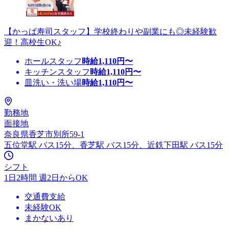
【かっぱ寿司スタッフ】学校終わりや副業にも◎未経験歓
迎！高校生OK♪
ホールスタッフ
時給
1,110
円〜
キッチンスタッフ
時給
1,110
円〜
皿洗い・洗い場
時給
1,110
円〜
勤務地
面接地
奈良県香芝市別所59-1
五位堂駅 バス15分、香芝駅 バス15分、近鉄下田駅 バス15分
シフト
1日2時間 週2日からOK
交通費支給
未経験OK
まかないあり