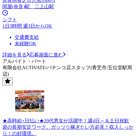
奈良県香芝市穴虫3300-3
関屋(奈良)駅、二上山駅
シフト
1日3時間 週3日からOK
交通費支給
未経験OK
詳細を見る
応募画面に進む
アルバイト・パート
有限会社ACTIVATE/パチンコ店スタッフ(香芝市/五位堂駅周
辺)
★高時給×日払い★20代男女が活躍中！週4日～＆土日祝歓
迎の長期安定ワーク。ガッツリ稼ぎたい方必見！収入しっか
り！の好環境。