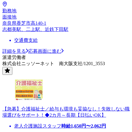
勤務地
面接地
奈良県香芝市高140-1
志都美駅、二上駅、近鉄下田駅
交通費支給
詳細を見る
応募画面に進む
派遣労働者
株式会社ニッソーネット 南大阪支社/1201_3553
【急募】介護福祉士／給与も環境も妥協なし！失敗しない職
場選びをサポート！◆2カ月～長期【日払いOK】
老人介護施設スタッフ
時給
1,650
円〜
2,062
円