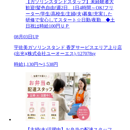
【ガソリンスタンドスタッフ】未経験者大
歓迎!髪色自由!週2日、1日4時間～OK!フリ
ーター/学生/高校生/主婦(夫)募集!充実した
研修で安心してスタート☆日勤/夜勤 ◆土
日祝は時給100円ＵＰ
08月03日UP
宇佐美ガソリンスタンド 香芝サービスエリア上り店
(出光)(株式会社ユーオーエス) /127078sy
時給1,130円〜1,538円
【主婦(夫)活躍中】お弁当の配達スタッフ