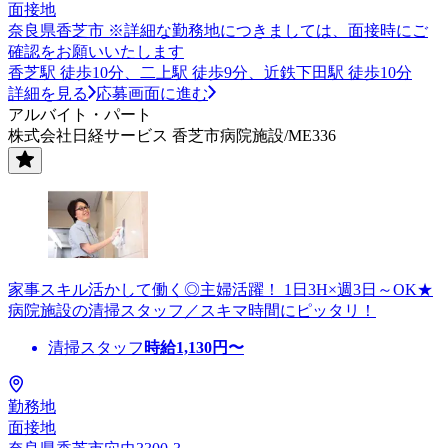
面接地
奈良県香芝市 ※詳細な勤務地につきましては、面接時にご
確認をお願いいたします
香芝駅 徒歩10分、二上駅 徒歩9分、近鉄下田駅 徒歩10分
詳細を見る
応募画面に進む
アルバイト・パート
株式会社日経サービス 香芝市病院施設/ME336
家事スキル活かして働く◎主婦活躍！ 1日3H×週3日～OK★
病院施設の清掃スタッフ／スキマ時間にピッタリ！
清掃スタッフ
時給
1,130
円〜
勤務地
面接地