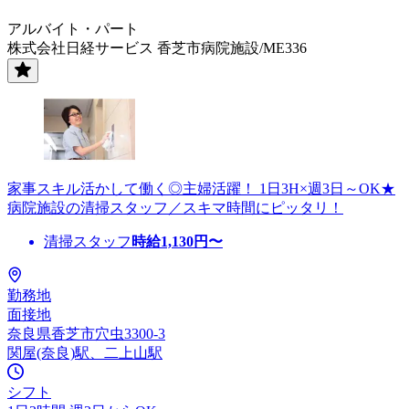
アルバイト・パート
株式会社日経サービス 香芝市病院施設/ME336
家事スキル活かして働く◎主婦活躍！ 1日3H×週3日～OK★
病院施設の清掃スタッフ／スキマ時間にピッタリ！
清掃スタッフ
時給
1,130
円〜
勤務地
面接地
奈良県香芝市穴虫3300-3
関屋(奈良)駅、二上山駅
シフト