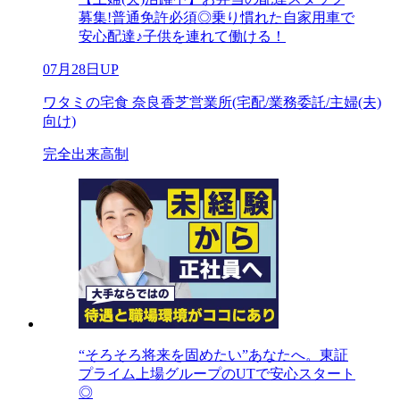
募集!普通免許必須◎乗り慣れた自家用車で
安心配達♪子供を連れて働ける！
07月28日UP
ワタミの宅食 奈良香芝営業所(宅配/業務委託/主婦(夫)
向け)
完全出来高制
“そろそろ将来を固めたい”あなたへ。東証
プライム上場グループのUTで安心スタート
◎