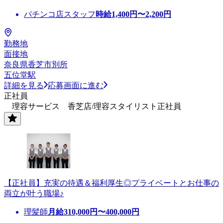
パチンコ店スタッフ
時給
1,400
円〜
2,200
円
勤務地
面接地
奈良県香芝市別所
五位堂駅
詳細を見る
応募画面に進む
正社員
理容サービス 香芝店/理容スタイリスト正社員
【正社員】充実の待遇＆福利厚生◎プライベートとお仕事の
両立が叶う職場♪
理髪師
月給
310,000
円〜
400,000
円