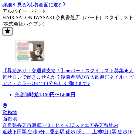
詳細を見る
応募画面に進む
アルバイト・パート
HAIR SALON IWASAKI 奈良香芝店［パート］スタイリスト
(株式会社ハクブン)
【昇給あり！交通費支給！】★パートスタイリスト募集★人
気サロンで働きませんか？復職希望の方大歓迎◎ネイル・ピ
アス・カラーOKで自分らしく働けます♪
美容師
時給
1,150
円〜
1,600
円
勤務地
面接地
奈良県香芝市磯壁3-40-1 じゃんぼスクエア香芝敷地内
近鉄下田駅 徒歩5分、香芝駅 徒歩7分、二上神社口駅 徒歩16