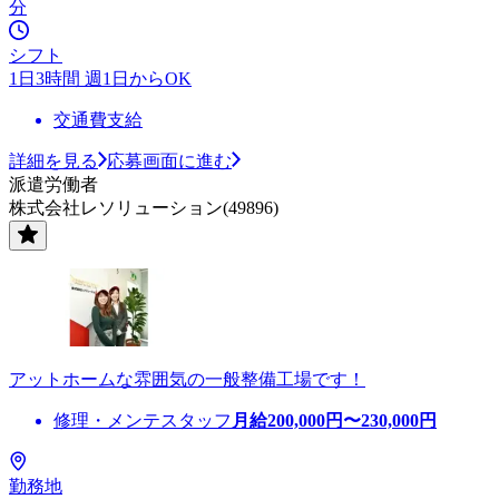
分
シフト
1日3時間 週1日からOK
交通費支給
詳細を見る
応募画面に進む
派遣労働者
株式会社レソリューション(49896)
アットホームな雰囲気の一般整備工場です！
修理・メンテスタッフ
月給
200,000
円〜
230,000
円
勤務地