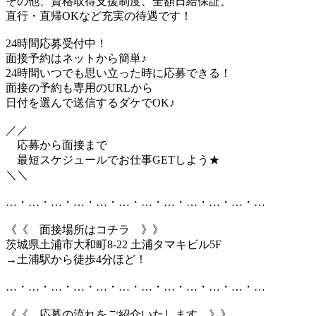
その他、資格取得支援制度、全額日給保証、
直行・直帰OKなど充実の待遇です！
24時間応募受付中！
面接予約はネットから簡単♪
24時間いつでも思い立った時に応募できる！
面接の予約も専用のURLから
日付を選んで送信するダケでOK♪
／／
応募から面接まで
最短スケジュールでお仕事GETしよう★
＼＼
…・…・…・…・…・…・…・…・…・…・…・…
《《 面接場所はコチラ 》》
茨城県土浦市大和町8-22 土浦タマキビル5F
→土浦駅から徒歩4分ほど！
…・…・…・…・…・…・…・…・…・…・…・…
《《 応募の流れをご紹介いたします 》》