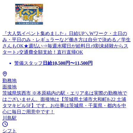
『大人気イベント集めました』日給UP＼Wワーク・土日の
み・平日のみ・レギュラーなど働き方は自分で決める／学生
さんもOK★週払い⇒毎週水曜日が給料日♪9割未経験からス
タート♪交通費全額支給！直行直帰OK
警備スタッフ
日給
10,500
円〜
11,500
円
勤務地
面接地
茨城県筑西市 ※本原稿内の駅・エリア名は実際の勤務地で
はございません。面接地は【茨城県土浦市大和町8-22 土浦
タマキビル5F】です。お仕事は茨城県・千葉県・都内を中
心に毎日ご用意中です！
川島駅
シフト