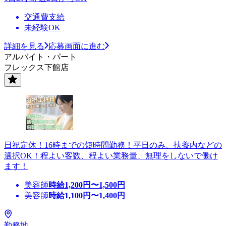
交通費支給
未経験OK
詳細を見る
応募画面に進む
アルバイト・パート
フレックス下館店
日祝定休！16時までの短時間勤務！平日のみ、扶養内などの
選択OK！程よい客数、程よい業務量、無理をしないで働け
ます！
美容師
時給
1,200
円〜
1,500
円
美容師
時給
1,100
円〜
1,400
円
勤務地