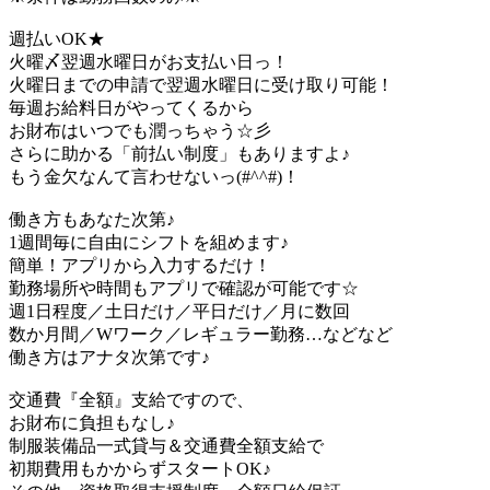
週払いOK★
火曜〆翌週水曜日がお支払い日っ！
火曜日までの申請で翌週水曜日に受け取り可能！
毎週お給料日がやってくるから
お財布はいつでも潤っちゃう☆彡
さらに助かる「前払い制度」もありますよ♪
もう金欠なんて言わせないっ(#^^#)！
働き方もあなた次第♪
1週間毎に自由にシフトを組めます♪
簡単！アプリから入力するだけ！
勤務場所や時間もアプリで確認が可能です☆
週1日程度／土日だけ／平日だけ／月に数回
数か月間／Wワーク／レギュラー勤務…などなど
働き方はアナタ次第です♪
交通費『全額』支給ですので、
お財布に負担もなし♪
制服装備品一式貸与＆交通費全額支給で
初期費用もかからずスタートOK♪