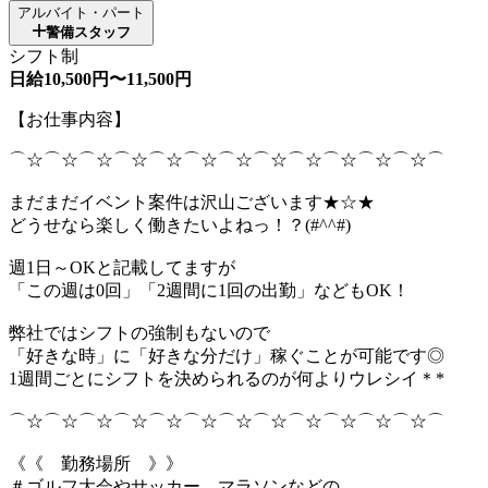
アルバイト・パート
警備スタッフ
シフト制
日給10,500円〜11,500円
【お仕事内容】
⌒☆⌒☆⌒☆⌒☆⌒☆⌒☆⌒☆⌒☆⌒☆⌒☆⌒☆⌒☆⌒
まだまだイベント案件は沢山ございます★☆★
どうせなら楽しく働きたいよねっ！？(#^^#)
週1日～OKと記載してますが
「この週は0回」「2週間に1回の出勤」などもOK！
弊社ではシフトの強制もないので
「好きな時」に「好きな分だけ」稼ぐことが可能です◎
1週間ごとにシフトを決められるのが何よりウレシイ＊*
⌒☆⌒☆⌒☆⌒☆⌒☆⌒☆⌒☆⌒☆⌒☆⌒☆⌒☆⌒☆⌒
《《 勤務場所 》》
＃ゴルフ大会やサッカー、マラソンなどの