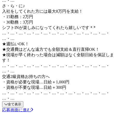
…・…
さ・ら・に♪
入社をしてくれた方には最大8万円を支給！
・15勤務：2万円
・30勤務：3万円
シフトINが楽しみになってくれたら嬉しいです＊*
…・…・…・…・…・…・…・…・…・…・…・…・…・
…・…
★週払いOK！
★交通費はどんな遠方でも全額支給＆直行直帰OK！
★現場が早く終わった場合は減額はなく全額日給を保証しま
す！
…・…・…・…・…・…・…・…・…・…・…・…・…・
…・…
交通2級資格お持ちの方へ
・資格が必要な現場…日給＋1,000円
・資格が不要な現場…日給＋300円
…・…・…・…・…・…・…・…・…・…・…・…・…・
…・…
全て表示
応募画面に進む