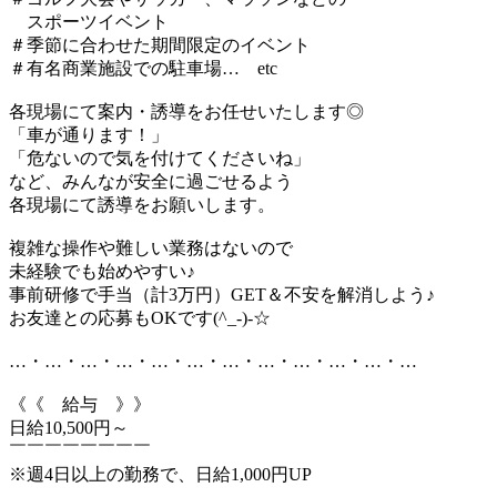
スポーツイベント
＃季節に合わせた期間限定のイベント
＃有名商業施設での駐車場… etc
各現場にて案内・誘導をお任せいたします◎
「車が通ります！」
「危ないので気を付けてくださいね」
など、みんなが安全に過ごせるよう
各現場にて誘導をお願いします。
複雑な操作や難しい業務はないので
未経験でも始めやすい♪
事前研修で手当（計3万円）GET＆不安を解消しよう♪
お友達との応募もOKです(^_-)-☆
…・…・…・…・…・…・…・…・…・…・…・…
《《 給与 》》
日給10,500円～
￣￣￣￣￣￣￣￣
※週4日以上の勤務で、日給1,000円UP