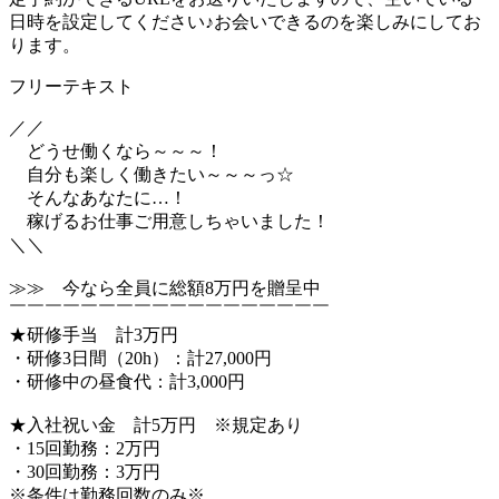
日時を設定してください♪お会いできるのを楽しみにしてお
ります。
フリーテキスト
／／
どうせ働くなら～～～！
自分も楽しく働きたい～～～っ☆
そんなあなたに…！
稼げるお仕事ご用意しちゃいました！
＼＼
≫≫ 今なら全員に総額8万円を贈呈中
￣￣￣￣￣￣￣￣￣￣￣￣￣￣￣￣￣￣
★研修手当 計3万円
・研修3日間（20h）：計27,000円
・研修中の昼食代：計3,000円
★入社祝い金 計5万円 ※規定あり
・15回勤務：2万円
・30回勤務：3万円
※条件は勤務回数のみ※