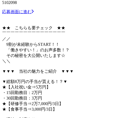
5102098
応募画面に進む
★★ こちらも要チェック ★★
￣￣￣￣￣￣￣￣￣￣￣￣￣￣￣
／／
9割が未経験からSTART！！
「働きやすい！」のお声多数！？
その秘密を大公開いたします☆
＼＼
▼▼▼ 当社の魅力をご紹介 ▼▼▼
▼総額8万円の手当が貰える！？▼
★【入社祝い金⇒5万円】
・15回勤務目：2万円
・30回勤務目：3万円
★【研修手当⇒2万7,000円/3日】
★【食事手当⇒3,000円/3日】