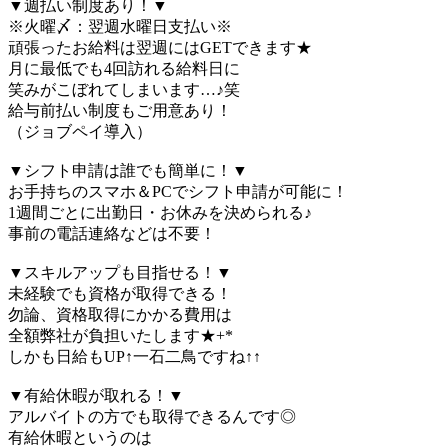
▼週払い制度あり！▼
※火曜〆：翌週水曜日支払い※
頑張ったお給料は翌週にはGETできます★
月に最低でも4回訪れる給料日に
笑みがこぼれてしまいます…♪笑
給与前払い制度もご用意あり！
（ジョブペイ導入）
▼シフト申請は誰でも簡単に！▼
お手持ちのスマホ＆PCでシフト申請が可能に！
1週間ごとに出勤日・お休みを決められる♪
事前の電話連絡などは不要！
▼スキルアップも目指せる！▼
未経験でも資格が取得できる！
勿論、資格取得にかかる費用は
全額弊社が負担いたします★+*
しかも日給もUP↑一石二鳥ですね↑↑
▼有給休暇が取れる！▼
アルバイトの方でも取得できるんです◎
有給休暇というのは