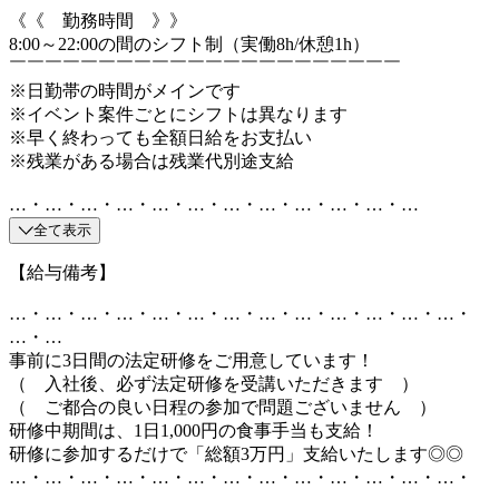
《《 勤務時間 》》
8:00～22:00の間のシフト制（実働8h/休憩1h）
￣￣￣￣￣￣￣￣￣￣￣￣￣￣￣￣￣￣￣￣￣￣
※日勤帯の時間がメインです
※イベント案件ごとにシフトは異なります
※早く終わっても全額日給をお支払い
※残業がある場合は残業代別途支給
…・…・…・…・…・…・…・…・…・…・…・…
全て表示
【給与備考】
…・…・…・…・…・…・…・…・…・…・…・…・…・
…・…
事前に3日間の法定研修をご用意しています！
（ 入社後、必ず法定研修を受講いただきます ）
（ ご都合の良い日程の参加で問題ございません ）
研修中期間は、1日1,000円の食事手当も支給！
研修に参加するだけで「総額3万円」支給いたします◎◎
…・…・…・…・…・…・…・…・…・…・…・…・…・