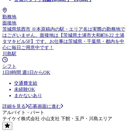
勤務地
面接地
茨城県筑西市 ※本原稿内の駅・エリア名は実際の勤務地で
はございません。面接地は【茨城県土浦市大和町8-22 土浦
タマキビル5F】です。お仕事は茨城県・千葉県・都内を中
心に毎日ご用意中です！
川島駅
シフト
1日8時間 週1日からOK
交通費支給
未経験OK
まかないあり
詳細を見る
応募画面に進む
アルバイト・パート
テイケイ株式会社 小山支社 下館・玉戸・川島エリア