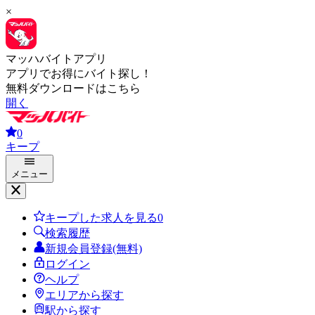
×
マッハバイトアプリ
アプリでお得にバイト探し！
無料ダウンロードはこちら
開く
0
キープ
メニュー
キープした求人を見る
0
検索履歴
新規会員登録(無料)
ログイン
ヘルプ
エリアから探す
駅から探す