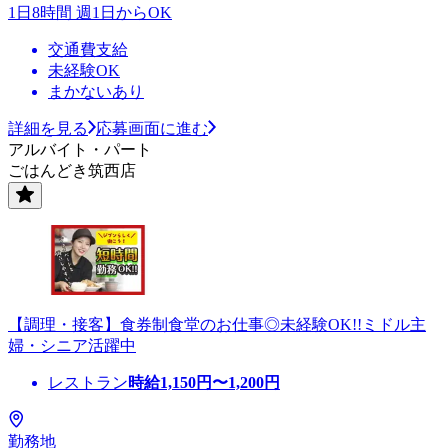
1日8時間 週1日からOK
交通費支給
未経験OK
まかないあり
詳細を見る
応募画面に進む
アルバイト・パート
ごはんどき筑西店
【調理・接客】食券制食堂のお仕事◎未経験OK!!ミドル主
婦・シニア活躍中
レストラン
時給
1,150
円〜
1,200
円
勤務地