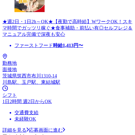
★週2日・1日2h～OK★【夜勤で高時給】WワークOK！スキ
マ時間でガッツリ稼ぐ★食事補助・前払い有◎セルフレジ＆
マニュアル完備で深夜も安心
ファーストフード
時給
1,413
円〜
勤務地
面接地
茨城県筑西市布川1310-14
川島駅、玉戸駅、東結城駅
シフト
1日2時間 週2日からOK
交通費支給
未経験OK
詳細を見る
応募画面に進む