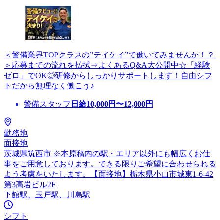
＜警備業界TOPクラスの”テイケイ”で働いてみませんか！？
＞応募までの流れを払拭⇒よくあるQ&A大公開中☆「経験
ゼロ」でOK◎研修からしっかりサポートします！自由シフ
トだから無理なく働こう♪
警備スタッフ
日給
10,000
円〜
12,000
円
勤務地
面接地
茨城県筑西市 ※本原稿内の駅・エリア以外にも幅広くお仕
事をご用意しております。できる限りご希望に合わせられる
よう考慮をいたします。【面接地】栃木県小山市城東1-6-42
第3高岩ビル2F
下館駅、玉戸駅、川島駅
シフト