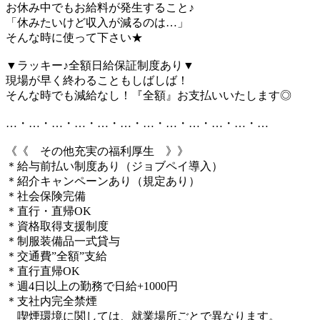
お休み中でもお給料が発生すること♪
「休みたいけど収入が減るのは…」
そんな時に使って下さい★
▼ラッキー♪全額日給保証制度あり▼
現場が早く終わることもしばしば！
そんな時でも減給なし！『全額』お支払いいたします◎
…・…・…・…・…・…・…・…・…・…・…・…
《《 その他充実の福利厚生 》》
＊給与前払い制度あり（ジョブペイ導入）
＊紹介キャンペーンあり（規定あり）
＊社会保険完備
＊直行・直帰OK
＊資格取得支援制度
＊制服装備品一式貸与
＊交通費”全額”支給
＊直行直帰OK
＊週4日以上の勤務で日給+1000円
＊支社内完全禁煙
喫煙環境に関しては、就業場所ごとで異なります。