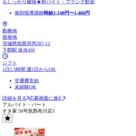
もしっかり確保★初バイト・ブランク歓迎
個別指導講師
時給
1,140
円〜
1,466
円
勤務地
面接地
茨城県筑西市丙207-12
下館駅 徒歩4分
シフト
1日1.5時間 週1日からOK
交通費支給
未経験OK
詳細を見る
応募画面に進む
アルバイト・パート
すき家 50号筑西布川店3