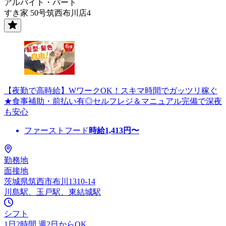
アルバイト・パート
すき家 50号筑西布川店4
【夜勤で高時給】WワークOK！スキマ時間でガッツリ稼ぐ
★食事補助・前払い有◎セルフレジ＆マニュアル完備で深夜
も安心
ファーストフード
時給
1,413
円〜
勤務地
面接地
茨城県筑西市布川1310-14
川島駅、玉戸駅、東結城駅
シフト
1日2時間 週2日からOK