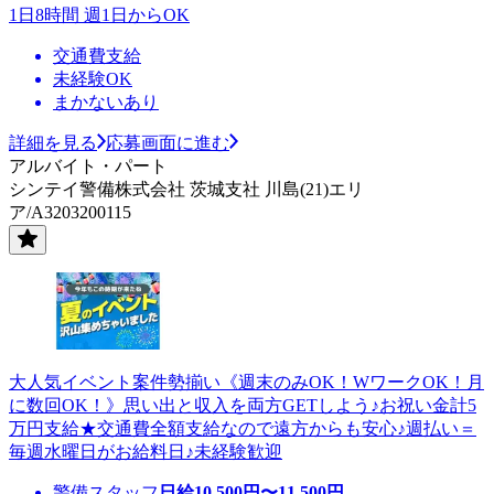
1日8時間 週1日からOK
交通費支給
未経験OK
まかないあり
詳細を見る
応募画面に進む
アルバイト・パート
シンテイ警備株式会社 茨城支社 川島(21)エリ
ア/A3203200115
大人気イベント案件勢揃い《週末のみOK！WワークOK！月
に数回OK！》思い出と収入を両方GETしよう♪お祝い金計5
万円支給★交通費全額支給なので遠方からも安心♪週払い＝
毎週水曜日がお給料日♪未経験歓迎
警備スタッフ
日給
10,500
円〜
11,500
円