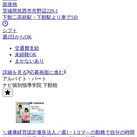
面接地
茨城県筑西市市野辺229-1
下館二高前駅・下館駅より車で5分
シフト
週2日からOK
交通費支給
未経験OK
まかないあり
詳細を見る
応募画面に進む
アルバイト・パート
ナビ個別指導学院 下館校
＼健康経営認定優良法人／週1・1コマ～の勤務で自分の時間