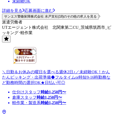
未経験OK
詳細を見る
応募画面に進む
サンエス警備保障株式会社 水戸支社(18)のその他の求人を見る
派遣労働者
UTエージェント株式会社 北関東第二CU_茨城県筑西市_ピ
ッキング･軽作業
＼日勤＆お休みの曜日を選べる週休2日♪／未経験OK！かん
たんピッキング・出荷準備◆フルタイムor時短9-16時勤務な
ど勤務時間の選択OK★日払い可◎
仕分けスタッフ
時給
1,250
円〜
倉庫スタッフ
時給
1,250
円〜
軽作業・製造系
時給
1,250
円〜