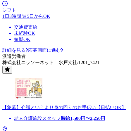
シフト
1日8時間 週5日からOK
交通費支給
未経験OK
短期OK
詳細を見る
応募画面に進む
派遣労働者
株式会社ニッソーネット 水戸支社/1201_7421
【急募】介護というより身の回りのお手伝い【日払いOK】
老人介護施設スタッフ
時給
1,500
円〜
2,250
円