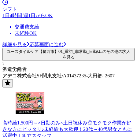
シフト
1日4時間 週1日からOK
交通費支給
未経験OK
詳細を見る
応募画面に進む
ユースタイルケア【筑西市】01_重訪_非常勤_日勤/Jaのその他の求人
を見る
派遣労働者
アデコ株式会社SF関東支社/A01437235-大田郷_2607
高時給1,500円～×日勤のみ×土日祝休み◎モクモク作業が好
きな方にピッタリ♪未経験も大歓迎！20代～40代男女ともに
活躍中｜組立スタッフ