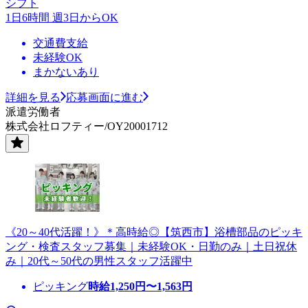
シフト
1日6時間 週3日からOK
交通費支給
未経験OK
まかないあり
詳細を見る
応募画面に進む
派遣労働者
株式会社ロフティー/OY20001712
《20～40代活躍！》＊高時給◎【筑西市】浴槽部品のピッキ
ング・検査スタッフ募集｜未経験OK・日勤のみ｜土日祝休
み｜20代～50代の男性スタッフ活躍中
ピッキング
時給
1,250
円〜
1,563
円