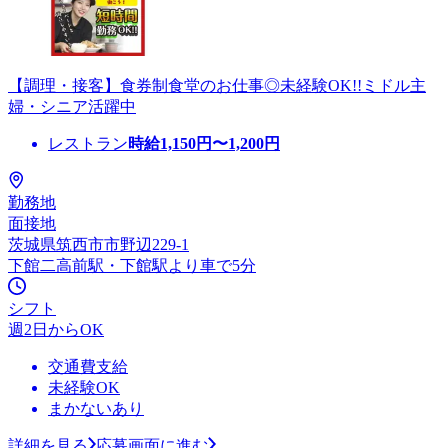
【調理・接客】食券制食堂のお仕事◎未経験OK!!ミドル主
婦・シニア活躍中
レストラン
時給
1,150
円〜
1,200
円
勤務地
面接地
茨城県筑西市市野辺229-1
下館二高前駅・下館駅より車で5分
シフト
週2日からOK
交通費支給
未経験OK
まかないあり
詳細を見る
応募画面に進む