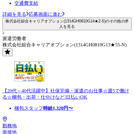
交通費支給
詳細を見る
応募画面に進む
株式会社綜合キャリアオプション(1314GH0810G14★2-S)のその他の求
人を見る
派遣労働者
株式会社綜合キャリアオプション(1314GH0810G13★55-N)
【20代～40代活躍中】社保完備・派遣のお仕事☆週5で働け
る☆梱包・出荷・仕分けなど/日払いOK
梱包スタッフ
時給
1,320
円〜
勤務地
面接地