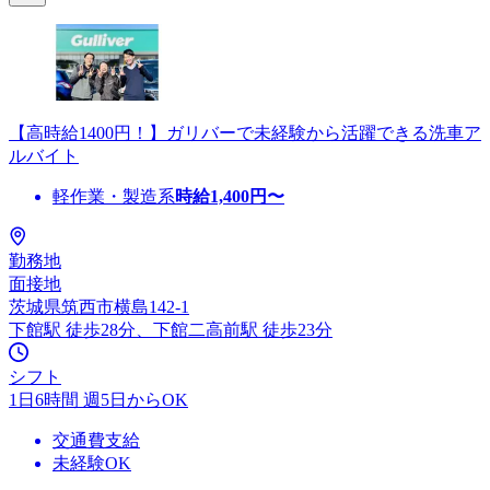
【高時給1400円！】ガリバーで未経験から活躍できる洗車ア
ルバイト
軽作業・製造系
時給
1,400
円〜
勤務地
面接地
茨城県筑西市横島142-1
下館駅 徒歩28分、下館二高前駅 徒歩23分
シフト
1日6時間 週5日からOK
交通費支給
未経験OK