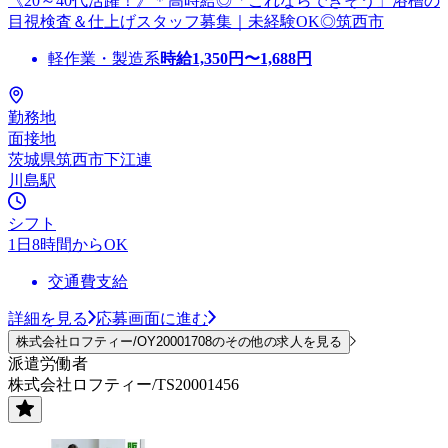
《20～40代活躍！》＊高時給◎「これならできそう」浴槽の
目視検査＆仕上げスタッフ募集｜未経験OK◎筑西市
軽作業・製造系
時給
1,350
円〜
1,688
円
勤務地
面接地
茨城県筑西市下江連
川島駅
シフト
1日8時間からOK
交通費支給
詳細を見る
応募画面に進む
株式会社ロフティー/OY20001708のその他の求人を見る
派遣労働者
株式会社ロフティー/TS20001456