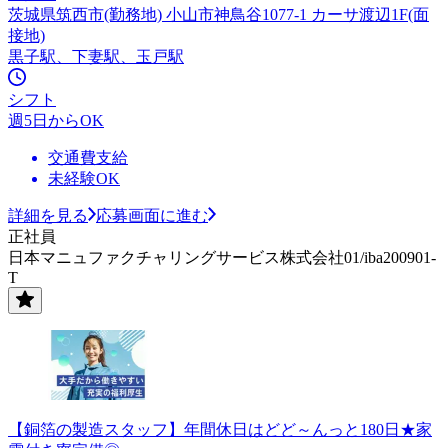
茨城県筑西市(勤務地) 小山市神鳥谷1077-1 カーサ渡辺1F(面
接地)
黒子駅、下妻駅、玉戸駅
シフト
週5日からOK
交通費支給
未経験OK
詳細を見る
応募画面に進む
正社員
日本マニュファクチャリングサービス株式会社01/iba200901-
T
【銅箔の製造スタッフ】年間休日はどど～んっと180日★家