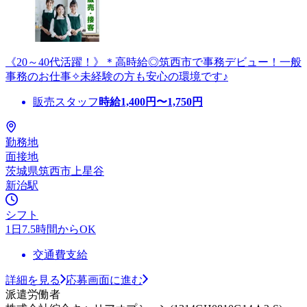
《20～40代活躍！》＊高時給◎筑西市で事務デビュー！一般
事務のお仕事✧未経験の方も安心の環境です♪
販売スタッフ
時給
1,400
円〜
1,750
円
勤務地
面接地
茨城県筑西市上星谷
新治駅
シフト
1日7.5時間からOK
交通費支給
詳細を見る
応募画面に進む
派遣労働者