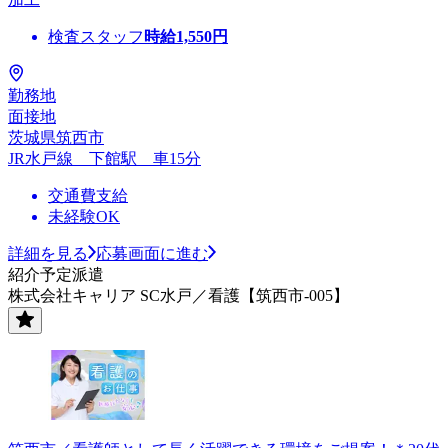
検査スタッフ
時給
1,550
円
勤務地
面接地
茨城県筑西市
JR水戸線 下館駅 車15分
交通費支給
未経験OK
詳細を見る
応募画面に進む
紹介予定派遣
株式会社キャリア SC水戸／看護【筑西市-005】