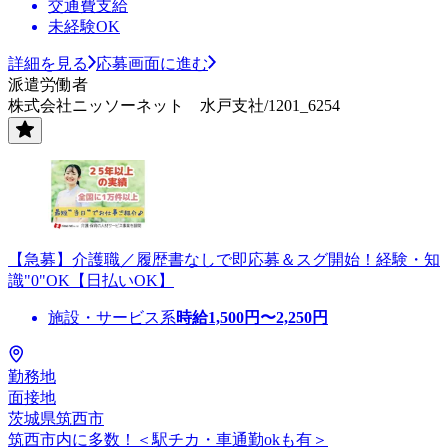
交通費支給
未経験OK
詳細を見る
応募画面に進む
派遣労働者
株式会社ニッソーネット 水戸支社/1201_6254
【急募】介護職／履歴書なしで即応募＆スグ開始！経験・知
識"0"OK【日払いOK】
施設・サービス系
時給
1,500
円〜
2,250
円
勤務地
面接地
茨城県筑西市
筑西市内に多数！＜駅チカ・車通勤okも有＞