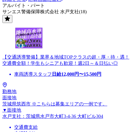
アルバイト・パート
サンエス警備保障株式会社 水戸支社(18)
【交通誘導警備】業界＆地域TOPクラスの超・厚・待・遇！
交通費全額！学生もシニアも歓迎！週2日～＆日払い◎
車両誘導スタッフ
日給
12,000
円〜
15,500
円
勤務地
面接地
茨城県筑西市 ※こちらは募集エリアの一例です。
▼面接地
水戸支社：茨城県水戸市大町3-4-36 大町ビル304
交通費支給