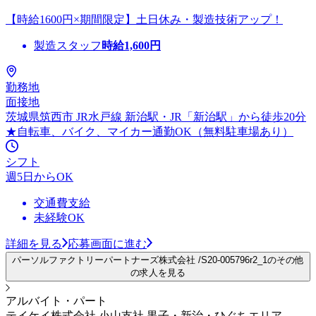
【時給1600円×期間限定】土日休み・製造技術アップ！
製造スタッフ
時給
1,600
円
勤務地
面接地
茨城県筑西市 JR水戸線 新治駅・JR「新治駅」から徒歩20分
★自転車、バイク、マイカー通勤OK（無料駐車場あり）
シフト
週5日からOK
交通費支給
未経験OK
詳細を見る
応募画面に進む
パーソルファクトリーパートナーズ株式会社 /S20-005796r2_1のその他
の求人を見る
アルバイト・パート
テイケイ株式会社 小山支社 黒子・新治・ひぐちエリア