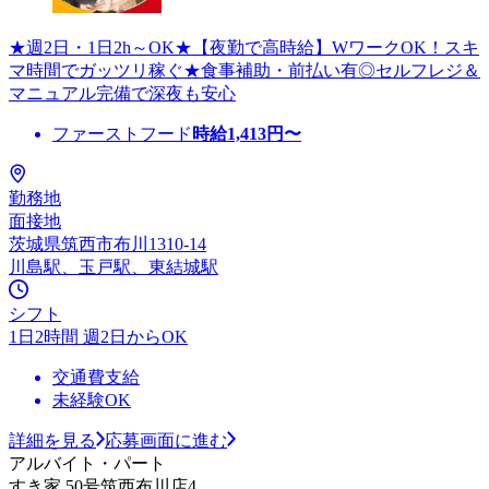
★週2日・1日2h～OK★【夜勤で高時給】WワークOK！スキ
マ時間でガッツリ稼ぐ★食事補助・前払い有◎セルフレジ＆
マニュアル完備で深夜も安心
ファーストフード
時給
1,413
円〜
勤務地
面接地
茨城県筑西市布川1310-14
川島駅、玉戸駅、東結城駅
シフト
1日2時間 週2日からOK
交通費支給
未経験OK
詳細を見る
応募画面に進む
アルバイト・パート
すき家 50号筑西布川店4