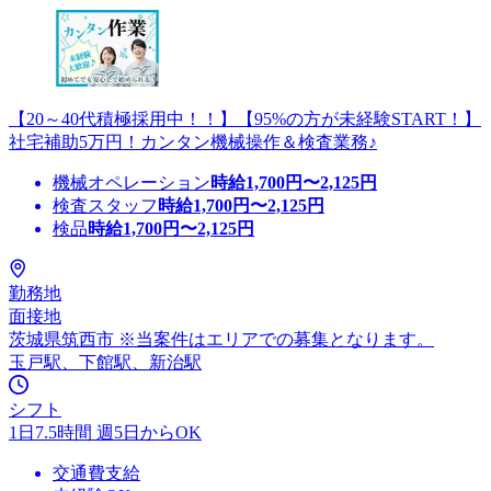
【20～40代積極採用中！！】【95%の方が未経験START！】
社宅補助5万円！カンタン機械操作＆検査業務♪
機械オペレーション
時給
1,700
円〜
2,125
円
検査スタッフ
時給
1,700
円〜
2,125
円
検品
時給
1,700
円〜
2,125
円
勤務地
面接地
茨城県筑西市 ※当案件はエリアでの募集となります。
玉戸駅、下館駅、新治駅
シフト
1日7.5時間 週5日からOK
交通費支給