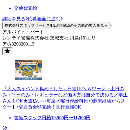
交通費支給
詳細を見る
応募画面に進む
株式会社スタッフサービス/H10444915のその他の求人を見る
アルバイト・パート
シンテイ警備株式会社 茨城支社 川島(15)エリ
ア/A3203200115
『大人気イベント集めました』日給UP＼Wワーク・土日の
み・平日のみ・レギュラーなど働き方は自分で決める／学生
さんもOK★週払い⇒毎週水曜日が給料日♪9割未経験からス
タート♪交通費全額支給！直行直帰OK
警備スタッフ
日給
10,500
円〜
11,500
円