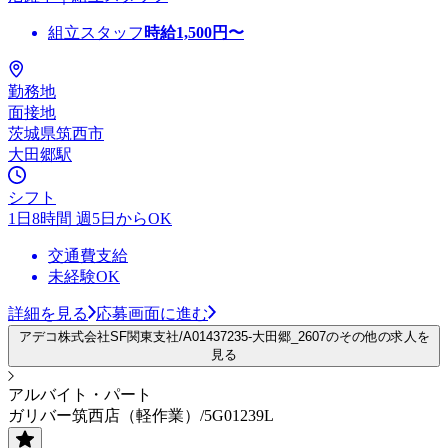
組立スタッフ
時給
1,500
円〜
勤務地
面接地
茨城県筑西市
大田郷駅
シフト
1日8時間 週5日からOK
交通費支給
未経験OK
詳細を見る
応募画面に進む
アデコ株式会社SF関東支社/A01437235-大田郷_2607のその他の求人を
見る
アルバイト・パート
ガリバー筑西店（軽作業）/5G01239L