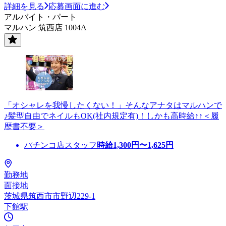
詳細を見る
応募画面に進む
アルバイト・パート
マルハン 筑西店 1004A
「オシャレを我慢したくない！」そんなアナタはマルハンで
♪髪型自由でネイルもOK(社内規定有)！しかも高時給↑↑＜履
歴書不要＞
パチンコ店スタッフ
時給
1,300
円〜
1,625
円
勤務地
面接地
茨城県筑西市市野辺229-1
下館駅