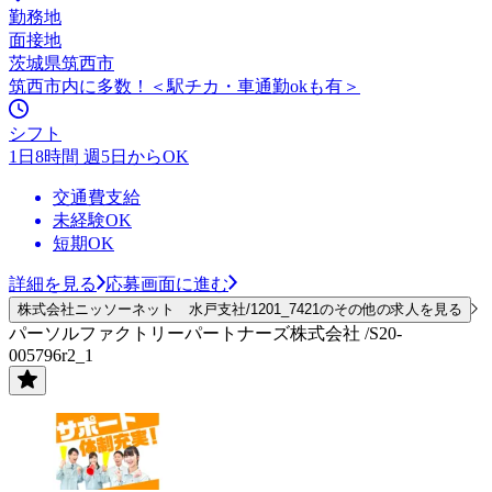
勤務地
面接地
茨城県筑西市
筑西市内に多数！＜駅チカ・車通勤okも有＞
シフト
1日8時間 週5日からOK
交通費支給
未経験OK
短期OK
詳細を見る
応募画面に進む
株式会社ニッソーネット 水戸支社/1201_7421のその他の求人を見る
パーソルファクトリーパートナーズ株式会社 /S20-
005796r2_1