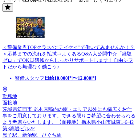
＜警備業界TOPクラスの”テイケイ”で働いてみませんか！？
＞応募までの流れを払拭⇒よくあるQ&A大公開中☆「経験
ゼロ」でOK◎研修からしっかりサポートします！自由シフ
トだから無理なく働こう♪
警備スタッフ
日給
10,000
円〜
12,000
円
勤務地
面接地
茨城県筑西市 ※本原稿内の駅・エリア以外にも幅広くお仕
事をご用意しております。できる限りご希望に合わせられる
よう考慮をいたします。【面接地】栃木県小山市城東1-6-42
第3高岩ビル2F
黒子駅、新治駅、ひぐち駅