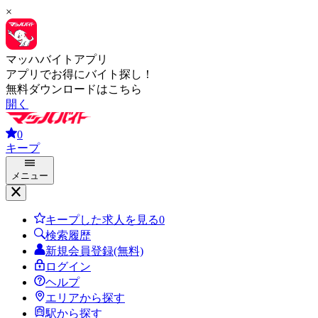
×
マッハバイトアプリ
アプリでお得にバイト探し！
無料ダウンロードはこちら
開く
0
キープ
メニュー
キープした求人を見る
0
検索履歴
新規会員登録(無料)
ログイン
ヘルプ
エリアから探す
駅から探す