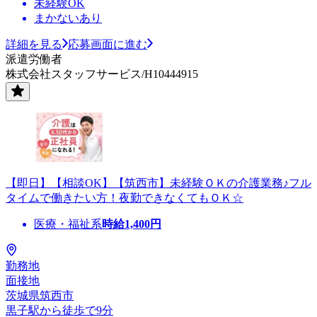
未経験OK
まかないあり
詳細を見る
応募画面に進む
派遣労働者
株式会社スタッフサービス/H10444915
【即日】【相談OK】【筑西市】未経験ＯＫの介護業務♪フル
タイムで働きたい方！夜勤できなくてもＯＫ☆
医療・福祉系
時給
1,400
円
勤務地
面接地
茨城県筑西市
黒子駅から徒歩で9分