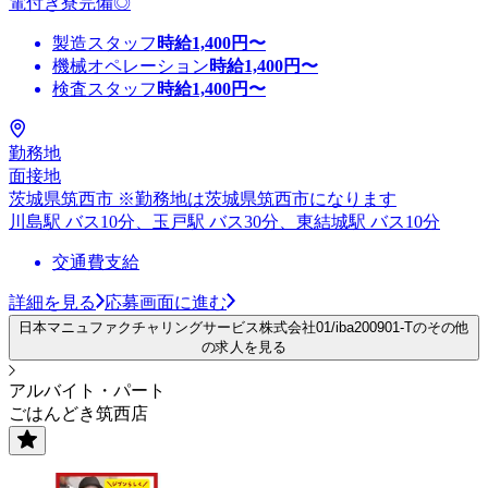
電付き寮完備◎
製造スタッフ
時給
1,400
円〜
機械オペレーション
時給
1,400
円〜
検査スタッフ
時給
1,400
円〜
勤務地
面接地
茨城県筑西市 ※勤務地は茨城県筑西市になります
川島駅 バス10分、玉戸駅 バス30分、東結城駅 バス10分
交通費支給
詳細を見る
応募画面に進む
日本マニュファクチャリングサービス株式会社01/iba200901-Tのその他
の求人を見る
アルバイト・パート
ごはんどき筑西店