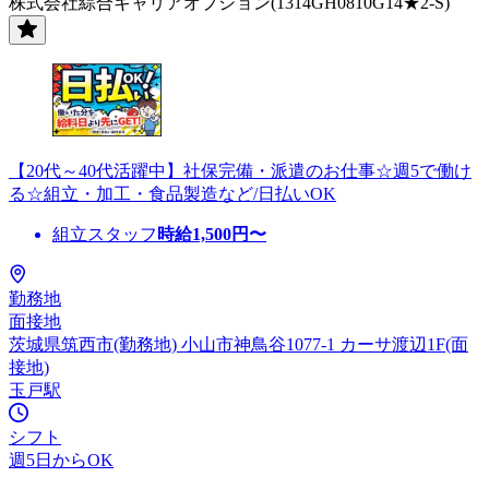
株式会社綜合キャリアオプション(1314GH0810G14★2-S)
【20代～40代活躍中】社保完備・派遣のお仕事☆週5で働け
る☆組立・加工・食品製造など/日払いOK
組立スタッフ
時給
1,500
円〜
勤務地
面接地
茨城県筑西市(勤務地) 小山市神鳥谷1077-1 カーサ渡辺1F(面
接地)
玉戸駅
シフト
週5日からOK