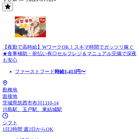
【夜勤で高時給】WワークOK！スキマ時間でガッツリ稼ぐ
★食事補助・前払い有◎セルフレジ＆マニュアル完備で深夜
も安心
ファーストフード
時給
1,413
円〜
勤務地
面接地
茨城県筑西市布川1310-14
川島駅、玉戸駅、東結城駅
シフト
1日2時間 週2日からOK