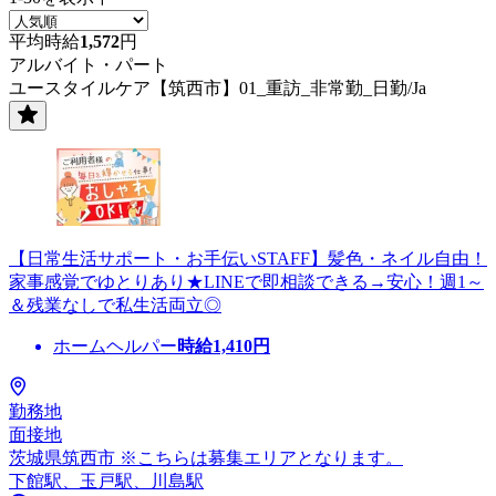
平均時給
1,572
円
アルバイト・パート
ユースタイルケア【筑西市】01_重訪_非常勤_日勤/Ja
【日常生活サポート・お手伝いSTAFF】髪色・ネイル自由！
家事感覚でゆとりあり★LINEで即相談できる→安心！週1～
＆残業なしで私生活両立◎
ホームヘルパー
時給
1,410
円
勤務地
面接地
茨城県筑西市 ※こちらは募集エリアとなります。
下館駅、玉戸駅、川島駅