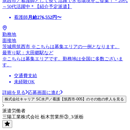
筑西市／看護師として長く活躍できる環境をご提案！＊20代
～50代活躍中＊【紹介予定派遣】
看護師
月給
276,552
円〜
勤務地
面接地
茨城県筑西市 ※こちらは募集エリアの一例となります。
最寄り駅：大田郷駅など
※こちらは募集エリアです。勤務地は全国に多数ございま
す。
交通費支給
未経験OK
詳細を見る
応募画面に進む
株式会社キャリア SC水戸／看護【筑西市-005】のその他の求人を見る
派遣労働者
三陽工業株式会社 栃木営業所③_3/派栃