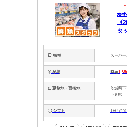
株式
《
タ
務
職種
スーパ
給与
時給
1,35
勤務地・面接地
茨城県下
下妻駅
シフト
1日4時間