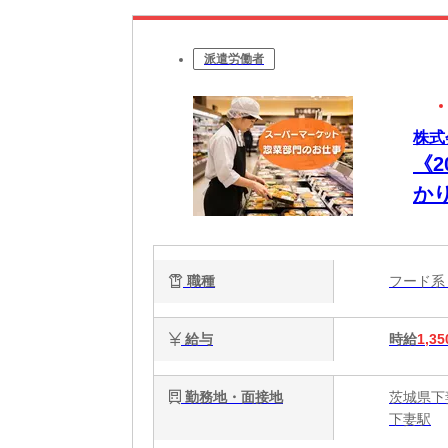
派遣労働者
株式
《
か
出
職種
フード
給与
時給
1,35
勤務地・面接地
茨城県下
下妻駅