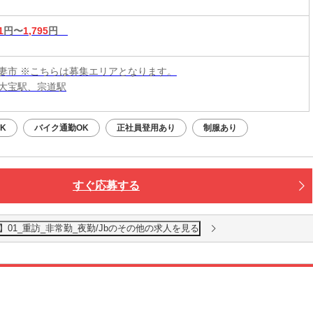
1
円〜
1,795
円
妻市 ※こちらは募集エリアとなります。
大宝駅、宗道駅
K
バイク通勤OK
正社員登用あり
制服あり
すぐ応募する
01_重訪_非常勤_夜勤/Jbのその他の求人を見る