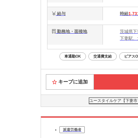
給与
時給
1,73
勤務地・面接地
茨城県下
下妻駅、
車通勤OK
交通費支給
ピアスO
キープに追加
ユースタイルケア【下妻市】
派遣労働者