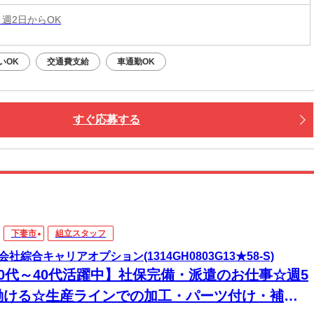
 週2日からOK
いOK
交通費支給
車通勤OK
すぐ応募する
下妻市
組立スタッフ
会社綜合キャリアオプション(1314GH0803G13★58-S)
20代～40代活躍中】社保完備・派遣のお仕事☆週5
働ける☆生産ラインでの加工・パーツ付け・補助