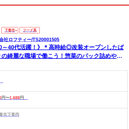
下妻市
フード系
会社ロフティー/TS20001505
20～40代活躍！》＊高時給◎改装オープンしたば
りの綺麗な職場で働こう！惣菜のパック詰めや品
しのコツコツ業務★
系
0
円〜
1,688
円
妻市下妻丙