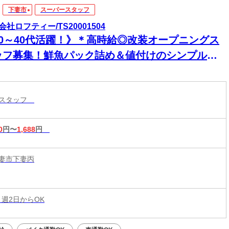
下妻市
スーパースタッフ
会社ロフティー/TS20001504
20～40代活躍！》＊高時給◎改装オープニングス
ッフ募集！鮮魚パック詰め＆値付けのシンプル業
♪短時間勤務も相談OK◎
ースタッフ
0
円〜
1,688
円
妻市下妻丙
 週2日からOK