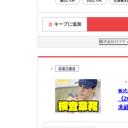
週払いOK
日払いOK
交通費支
キープに追加
株式会社ロフティー
派遣労働者
株式
《
未
勤