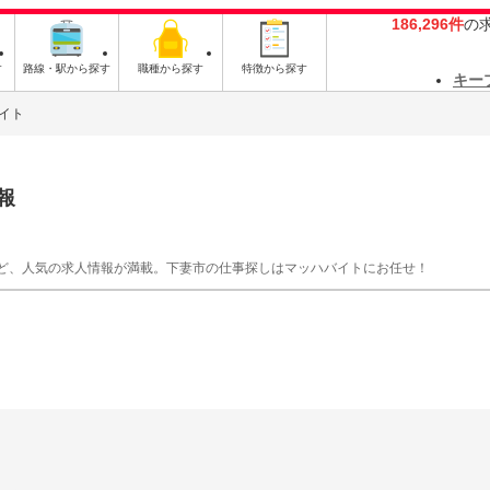
186,296件
の
す
路線・駅から探す
職種から探す
特徴から探す
キー
イト
報
ど、人気の求人情報が満載。下妻市の仕事探しはマッハバイトにお任せ！