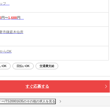
タッフ
0
円〜
1,688
円
妻市鎌庭木仙房
からOK
いOK
日払いOK
交通費支給
すぐ応募する
/TS20001635のその他の求人を見る