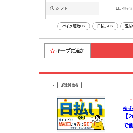
シフト
1日4時間
バイク通勤OK
日払いOK
週払
キープに追加
派遣労働者
株式
【
で