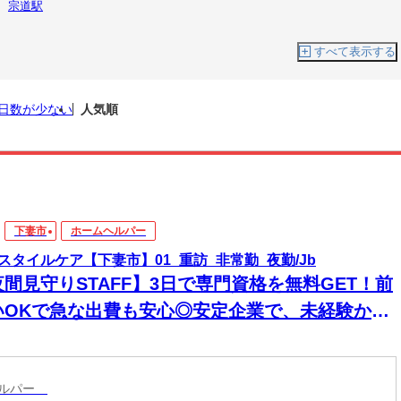
宗道駅
すべて表示する
日数が少ない
人気順
下妻市
ホームヘルパー
スタイルケア【下妻市】01_重訪_非常勤_夜勤/Jb
夜間見守りSTAFF】3日で専門資格を無料GET！前
いOKで急な出費も安心◎安定企業で、未経験から
来役立つスキルと高収入をその手に！
ヘルパー