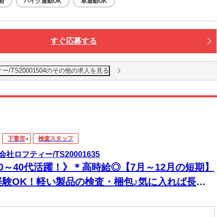
給
バイク通勤OK
車通勤OK
すぐ応募する
/TS20001504のその他の求人を見る
下妻市
検査スタッフ
会社ロフティー/TS20001635
20～40代活躍！》＊高時給◎【7月～12月の短期】
経験OK！軽い製品の検査・梱包♪気に入れば長期
務も相談OK！