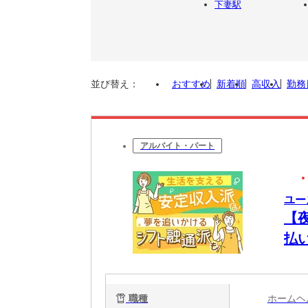
下妻駅
並び替え：
おすすめ
新着順
高収入
勤務
アルバイト・パート
ユー
【
払
将
職種
ホーム