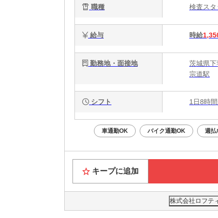
職種
検査ス
給与
時給
1,35
勤務地・面接地
茨城県下
宗道駅
シフト
1日8時間
車通勤OK
バイク通勤OK
週払
キープに追加
株式会社ロフティー