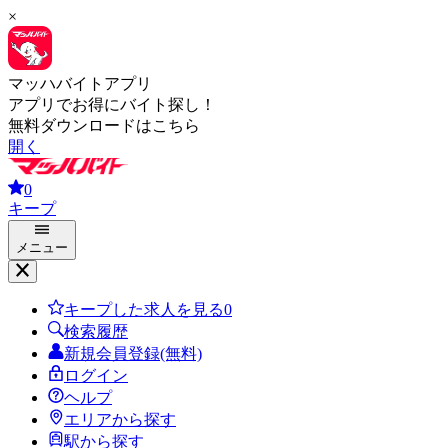
×
マッハバイトアプリ
アプリでお得にバイト探し！
無料ダウンロードはこちら
開く
0
キープ
メニュー
キープした求人を見る
0
検索履歴
新規会員登録(無料)
ログイン
ヘルプ
エリアから探す
駅から探す