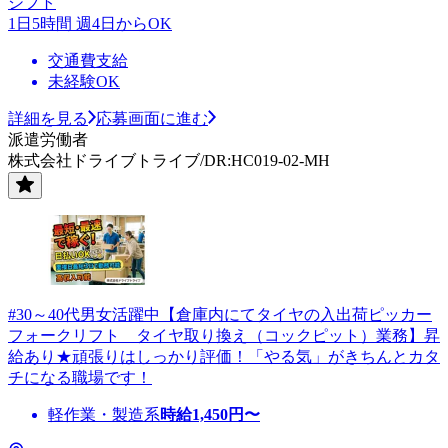
シフト
1日5時間 週4日からOK
交通費支給
未経験OK
詳細を見る
応募画面に進む
派遣労働者
株式会社ドライブトライブ/DR:HC019-02-MH
#30～40代男女活躍中【倉庫内にてタイヤの入出荷ピッカー
フォークリフト タイヤ取り換え（コックピット）業務】昇
給あり★頑張りはしっかり評価！「やる気」がきちんとカタ
チになる職場です！
軽作業・製造系
時給
1,450
円〜