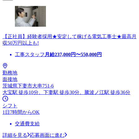
【正社員】経験者採用★安定して稼げる電気工事士★最高月
収50万円以上も!
工事スタッフ
月給
237,000
円〜
550,000
円
勤務地
面接地
茨城県下妻市大串751-6
大宝駅 徒歩10分、下妻駅 徒歩30分、騰波ノ江駅 徒歩36分
シフト
1日7時間からOK
交通費支給
詳細を見る
応募画面に進む