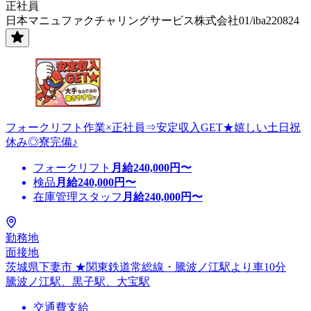
正社員
日本マニュファクチャリングサービス株式会社01/iba220824
フォークリフト作業×正社員⇒安定収入GET★嬉しい土日祝
休み◎寮完備♪
フォークリフト
月給
240,000
円〜
検品
月給
240,000
円〜
在庫管理スタッフ
月給
240,000
円〜
勤務地
面接地
茨城県下妻市 ★関東鉄道常総線・騰波ノ江駅より車10分
騰波ノ江駅、黒子駅、大宝駅
交通費支給