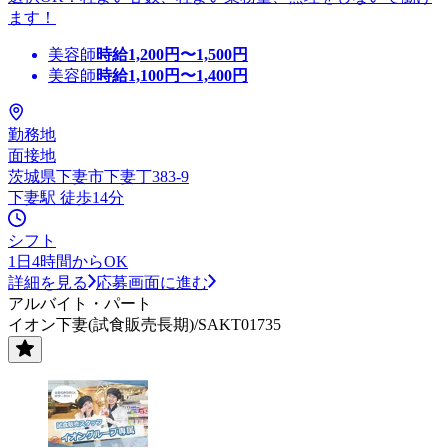
ます！
美容師
時給
1,200
円〜
1,500
円
美容師
時給
1,100
円〜
1,400
円
勤務地
面接地
茨城県下妻市下妻丁383-9
下妻駅 徒歩14分
シフト
1日4時間からOK
詳細を見る
応募画面に進む
アルバイト・パート
イオン下妻(試食販売長期)/SAKT01735