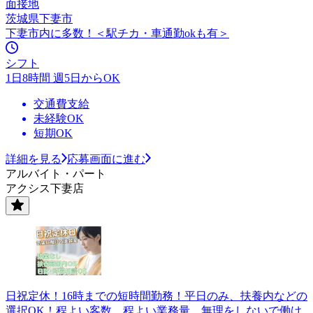
面接地
茨城県下妻市
下妻市内に多数！＜駅チカ・車通勤okも有＞
シフト
1日8時間 週5日からOK
交通費支給
未経験OK
短期OK
詳細を見る
応募画面に進む
アルバイト・パート
アクシス下妻店
日祝定休！16時までの短時間勤務！平日のみ、扶養内などの
選択OK！程よい客数、程よい業務量、無理をしないで働け