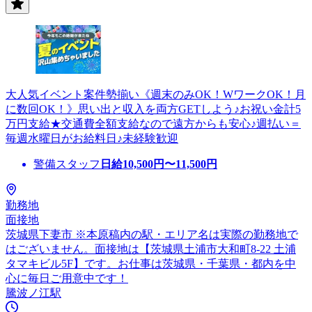
大人気イベント案件勢揃い《週末のみOK！WワークOK！月
に数回OK！》思い出と収入を両方GETしよう♪お祝い金計5
万円支給★交通費全額支給なので遠方からも安心♪週払い＝
毎週水曜日がお給料日♪未経験歓迎
警備スタッフ
日給
10,500
円〜
11,500
円
勤務地
面接地
茨城県下妻市 ※本原稿内の駅・エリア名は実際の勤務地で
はございません。面接地は【茨城県土浦市大和町8-22 土浦
タマキビル5F】です。お仕事は茨城県・千葉県・都内を中
心に毎日ご用意中です！
騰波ノ江駅