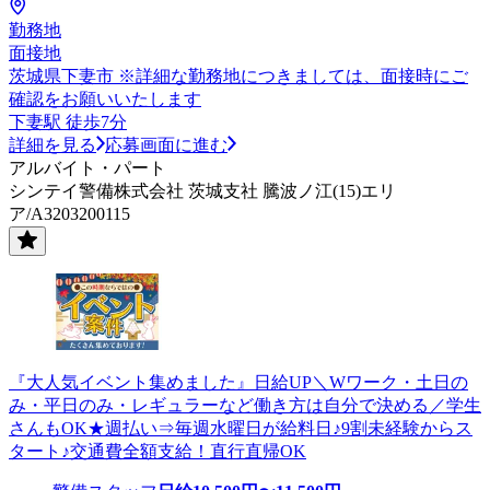
勤務地
面接地
茨城県下妻市 ※詳細な勤務地につきましては、面接時にご
確認をお願いいたします
下妻駅 徒歩7分
詳細を見る
応募画面に進む
アルバイト・パート
シンテイ警備株式会社 茨城支社 騰波ノ江(15)エリ
ア/A3203200115
『大人気イベント集めました』日給UP＼Wワーク・土日の
み・平日のみ・レギュラーなど働き方は自分で決める／学生
さんもOK★週払い⇒毎週水曜日が給料日♪9割未経験からス
タート♪交通費全額支給！直行直帰OK