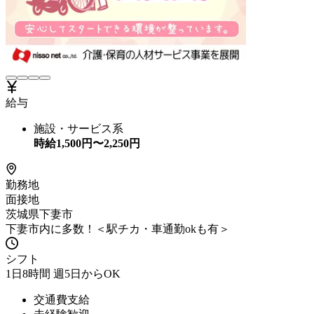
給与
施設・サービス系
時給
1,500
円〜
2,250
円
勤務地
面接地
茨城県下妻市
下妻市内に多数！＜駅チカ・車通勤okも有＞
シフト
1日8時間 週5日からOK
交通費支給