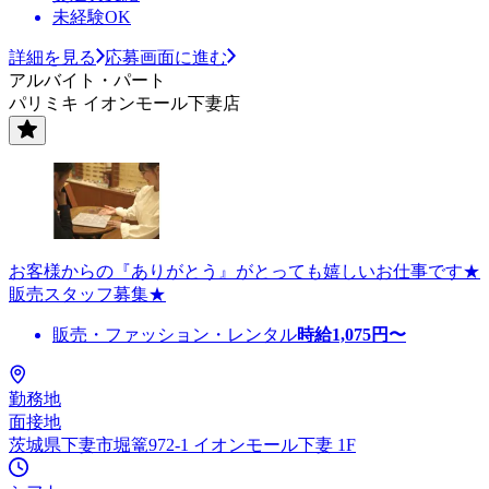
未経験OK
詳細を見る
応募画面に進む
アルバイト・パート
パリミキ イオンモール下妻店
お客様からの『ありがとう』がとっても嬉しいお仕事です★
販売スタッフ募集★
販売・ファッション・レンタル
時給
1,075
円〜
勤務地
面接地
茨城県下妻市堀篭972-1 イオンモール下妻 1F