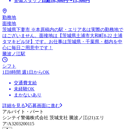
警備スタッフ
日給
10,500
円〜
11,500
円
勤務地
面接地
茨城県下妻市 ※本原稿内の駅・エリア名は実際の勤務地で
はございません。面接地は【茨城県土浦市大和町8-22 土浦
タマキビル5F】です。お仕事は茨城県・千葉県・都内を中
心に毎日ご用意中です！
騰波ノ江駅
シフト
1日8時間 週1日からOK
交通費支給
未経験OK
まかないあり
詳細を見る
応募画面に進む
アルバイト・パート
シンテイ警備株式会社 茨城支社 騰波ノ江(21)エリ
ア/A3203200115