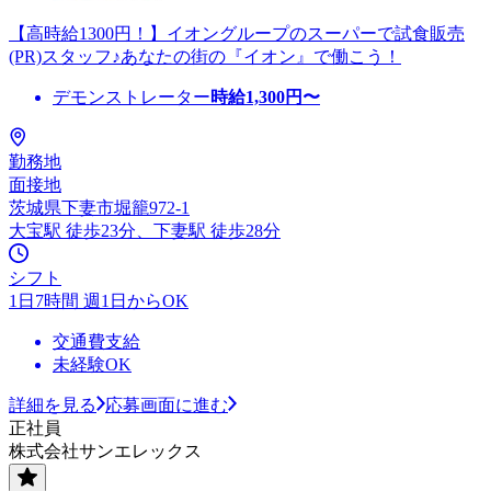
【高時給1300円！】イオングループのスーパーで試食販売
(PR)スタッフ♪あなたの街の『イオン』で働こう！
デモンストレーター
時給
1,300
円〜
勤務地
面接地
茨城県下妻市堀籠972-1
大宝駅 徒歩23分、下妻駅 徒歩28分
シフト
1日7時間 週1日からOK
交通費支給
未経験OK
詳細を見る
応募画面に進む
正社員
株式会社サンエレックス