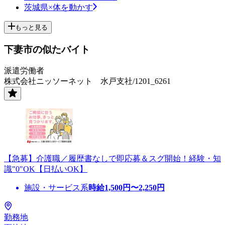
茨城県×体を動かす
もっと見る
下妻市の似たバイト
派遣労働者
株式会社ニッソーネット 水戸支社/1201_6261
【急募】介護職／履歴書なしで即応募＆スグ開始！経験・知
識"0"OK【日払いOK】
施設・サービス系
時給
1,500
円〜
2,250
円
勤務地