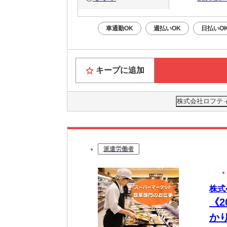
車通勤OK
週払いOK
日払いO
キープに追加
株式会社ロフティー
派遣労働者
株式
《
か