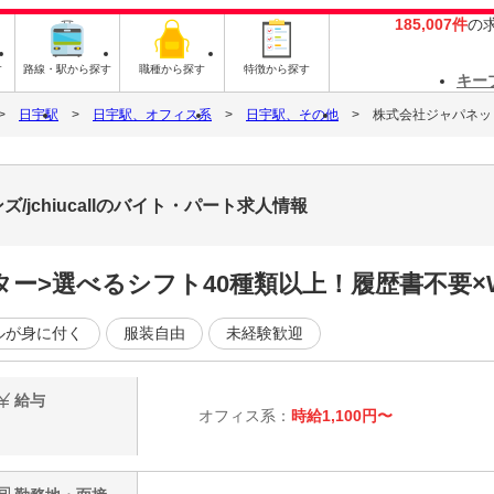
185,007件
の
す
路線・駅から探す
職種から探す
特徴から探す
キー
日宇駅
日宇駅、オフィス系
日宇駅、その他
株式会社ジャパネットコ
jchiucallのバイト・パート求人情報
選べるシフト40種類以上！履歴書不要×WEB面接
ルが身に付く
服装自由
未経験歓迎
給与
オフィス系：
時給1,100円〜