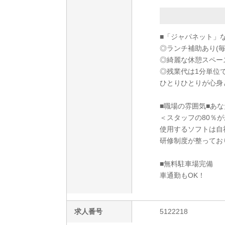
■「ジャパネット」
◎ランチ補助あり(毎
◎綺麗な休憩スペー
◎残業代は1分単位
ひとりひとりが心身
■職場の雰囲気■あな
＜スタッフの80％
使用するソフトは自
研修制度が整ってお
■無料駐車場完備
車通勤もOK！
求人番号
5122218