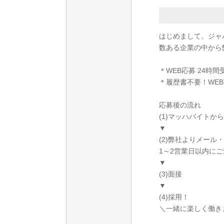
はじめまして。ジャ
数ある企業の中から
＊WEB応募 24時間
＊履歴書不要！WEB
応募後の流れ
(1)マッハバイトか
▼
(2)弊社よりメール
1～2営業日以内に
▼
(3)面接
▼
(4)採用！
＼一緒に楽しく働きま