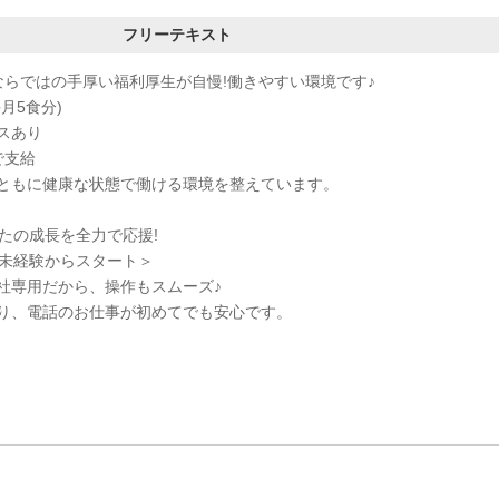
フリーテキスト
ならではの手厚い福利厚生が自慢!働きやすい環境です♪
月5食分)
スあり
で支給
ともに健康な状態で働ける環境を整えています。
たの成長を全力で応援!
が未経験からスタート＞
社専用だから、操作もスムーズ♪
り、電話のお仕事が初めてでも安心です。