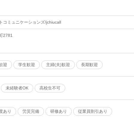
ミュニケーションズ/jchiucall
2781
歓迎
学生歓迎
主婦(夫)歓迎
長期歓迎
未経験者OK
高校生不可
度あり
労災完備
研修あり
従業員割引あり