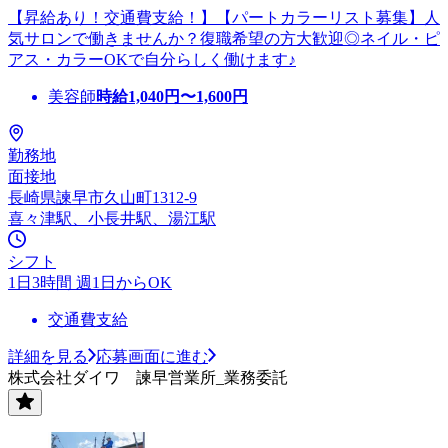
【昇給あり！交通費支給！】【パートカラーリスト募集】人
気サロンで働きませんか？復職希望の方大歓迎◎ネイル・ピ
アス・カラーOKで自分らしく働けます♪
美容師
時給
1,040
円〜
1,600
円
勤務地
面接地
長崎県諫早市久山町1312-9
喜々津駅、小長井駅、湯江駅
シフト
1日3時間 週1日からOK
交通費支給
詳細を見る
応募画面に進む
株式会社ダイワ 諫早営業所_業務委託