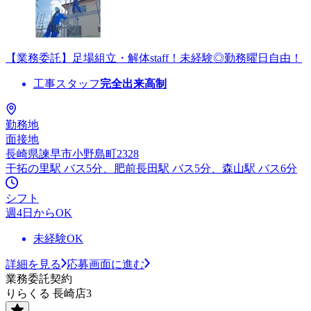
【業務委託】足場組立・解体staff！未経験◎勤務曜日自由！
工事スタッフ
完全出来高制
勤務地
面接地
長崎県諫早市小野島町2328
干拓の里駅 バス5分、肥前長田駅 バス5分、森山駅 バス6分
シフト
週4日からOK
未経験OK
詳細を見る
応募画面に進む
業務委託契約
りらくる 長崎店3