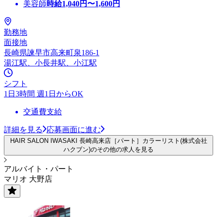
美容師
時給
1,040
円〜
1,600
円
勤務地
面接地
長崎県諫早市高来町泉186-1
湯江駅、小長井駅、小江駅
シフト
1日3時間 週1日からOK
交通費支給
詳細を見る
応募画面に進む
HAIR SALON IWASAKI 長崎高来店［パート］カラーリスト(株式会社
ハクブン)のその他の求人を見る
アルバイト・パート
マリオ 大野店