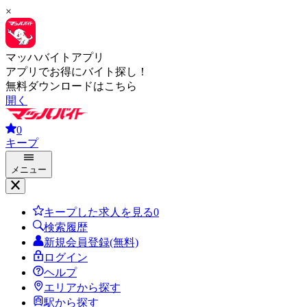
×
マッハバイトアプリ
アプリでお得にバイト探し！
無料ダウンロードはこちら
開く
0
キープ
メニュー
キープした求人を見る
0
検索履歴
新規会員登録(無料)
ログイン
ヘルプ
エリアから探す
駅から探す