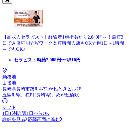
【高収入セラピスト】経験者1施術あたり2,840円～！最短3
日で入店可能☆Wワーク＆短時間入店もOK☆週1日～1時間
～でもOK♪
セラピスト
時給
2,088
円〜
3,510
円
勤務地
面接地
長崎県長崎市築町4-22 かねときビル2F
五島町駅、桜町(長崎)駅、めがね橋駅
シフト
1日1時間 週1日からOK
詳細を見る
応募画面に進む