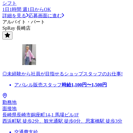
シフト
1日1時間 週1日からOK
詳細を見る
応募画面に進む
アルバイト・パート
SpRay 長崎店
◎未経験から社員が目指せるショップスタッフのお仕事!
アパレル販売スタッフ
時給
1,100
円〜
1,500
円
勤務地
面接地
長崎県長崎市銅座町14-1 馬場ビル1F
西浜町駅 徒歩2分、観光通駅 徒歩0分、思案橋駅 徒歩3分
交通費支給