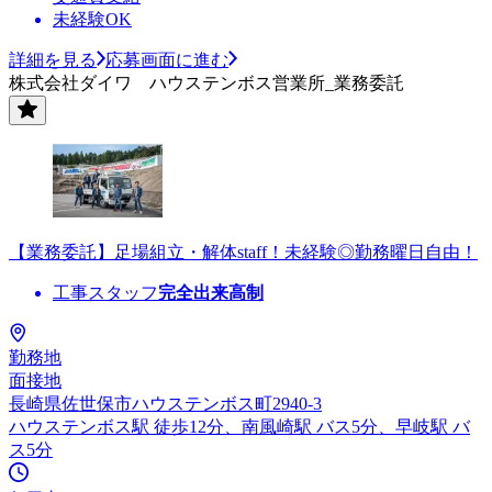
未経験OK
詳細を見る
応募画面に進む
株式会社ダイワ ハウステンボス営業所_業務委託
【業務委託】足場組立・解体staff！未経験◎勤務曜日自由！
工事スタッフ
完全出来高制
勤務地
面接地
長崎県佐世保市ハウステンボス町2940-3
ハウステンボス駅 徒歩12分、南風崎駅 バス5分、早岐駅 バ
ス5分