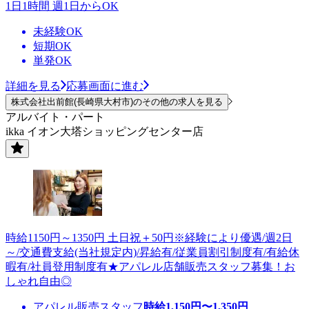
1日1時間 週1日からOK
未経験OK
短期OK
単発OK
詳細を見る
応募画面に進む
株式会社出前館(長崎県大村市)のその他の求人を見る
アルバイト・パート
ikka イオン大塔ショッピングセンター店
時給1150円～1350円 土日祝＋50円※経験により優遇/週2日
～/交通費支給(当社規定内)/昇給有/従業員割引制度有/有給休
暇有/社員登用制度有★アパレル店舗販売スタッフ募集！お
しゃれ自由◎
アパレル販売スタッフ
時給
1,150
円〜
1,350
円