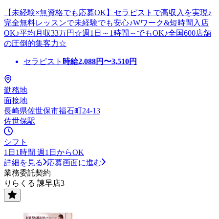
【未経験×無資格でも応募OK】セラピストで高収入を実現♪
完全無料レッスンで未経験でも安心♪Wワーク&短時間入店
OK♪平均月収33万円☆週1日～1時間～でもOK♪全国600店舗
の圧倒的集客力☆
セラピスト
時給
2,088
円〜
3,510
円
勤務地
面接地
長崎県佐世保市福石町24-13
佐世保駅
シフト
1日1時間 週1日からOK
詳細を見る
応募画面に進む
業務委託契約
りらくる 諫早店3