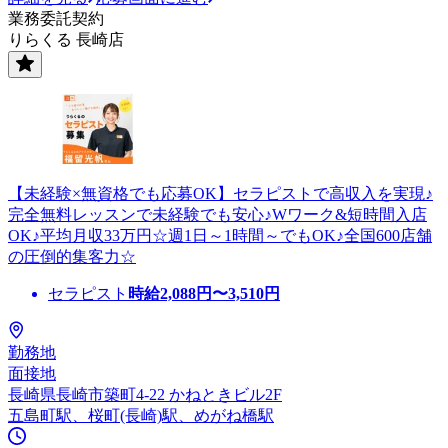
業務委託契約
りらくる 長崎店
【未経験×無資格でも応募OK】セラピストで高収入を実現♪
完全無料レッスンで未経験でも安心♪Wワーク&短時間入店
OK♪平均月収33万円☆週1日～1時間～でもOK♪全国600店舗
の圧倒的集客力☆
セラピスト
時給
2,088
円〜
3,510
円
勤務地
面接地
長崎県長崎市築町4-22 かねときビル2F
五島町駅、桜町(長崎)駅、めがね橋駅