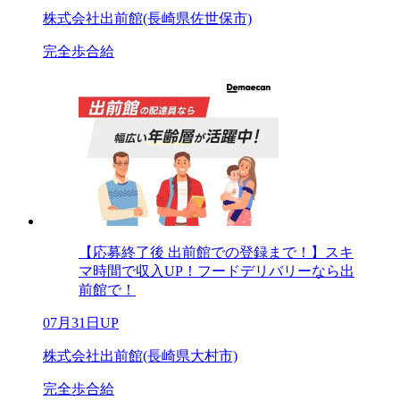
株式会社出前館(長崎県佐世保市)
完全歩合給
【応募終了後 出前館での登録まで！】スキ
マ時間で収入UP！フードデリバリーなら出
前館で！
07月31日UP
株式会社出前館(長崎県大村市)
完全歩合給