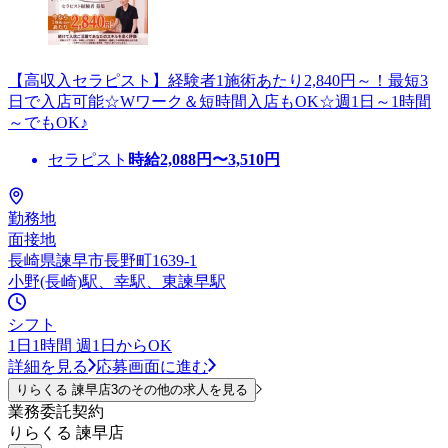
【高収入セラピスト】経験者1施術あたり2,840円～！最短3
日で入店可能☆Wワーク＆短時間入店もOK☆週1日～1時間
～でもOK♪
セラピスト
時給
2,088
円〜
3,510
円
勤務地
面接地
長崎県諫早市長野町1639-1
小野(長崎)駅、幸駅、東諫早駅
シフト
1日1時間 週1日からOK
詳細を見る
応募画面に進む
りらくる 諫早店3のその他の求人を見る
業務委託契約
りらくる 諫早店