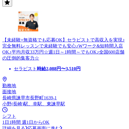
【未経験×無資格でも応募OK】セラピストで高収入を実現♪
完全無料レッスンで未経験でも安心♪Wワーク&短時間入店
OK♪平均月収33万円☆週1日～1時間～でもOK♪全国600店舗
の圧倒的集客力☆
セラピスト
時給
2,088
円〜
3,510
円
勤務地
面接地
長崎県諫早市長野町1639-1
小野(長崎)駅、幸駅、東諫早駅
シフト
1日1時間 週1日からOK
詳細を見る
応募画面に進む