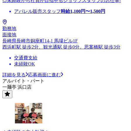
◎未経験から社員が目指せるショップスタッフのお仕事!
アパレル販売スタッフ
時給
1,100
円〜
1,500
円
勤務地
面接地
長崎県長崎市銅座町14-1 馬場ビル1F
西浜町駅 徒歩2分、観光通駅 徒歩0分、思案橋駅 徒歩3分
交通費支給
未経験OK
詳細を見る
応募画面に進む
アルバイト・パート
一麺亭 浜口店