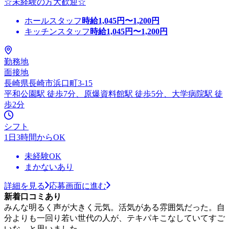
☆未経験の方大歓迎☆
ホールスタッフ
時給
1,045
円〜
1,200
円
キッチンスタッフ
時給
1,045
円〜
1,200
円
勤務地
面接地
長崎県長崎市浜口町3-15
平和公園駅 徒歩7分、原爆資料館駅 徒歩5分、大学病院駅 徒
歩2分
シフト
1日3時間からOK
未経験OK
まかないあり
詳細を見る
応募画面に進む
新着口コミあり
みんな明るく声が大きく元気。活気がある雰囲気だった。自
分よりも一回り若い世代の人が、テキパキこなしていてすご
いな、と思いました。