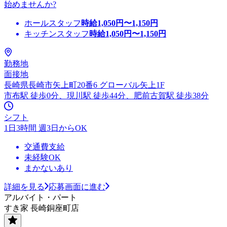
始めませんか?
ホールスタッフ
時給
1,050
円〜
1,150
円
キッチンスタッフ
時給
1,050
円〜
1,150
円
勤務地
面接地
長崎県長崎市矢上町20番6 グローバル矢上1F
市布駅 徒歩0分、現川駅 徒歩44分、肥前古賀駅 徒歩38分
シフト
1日3時間 週3日からOK
交通費支給
未経験OK
まかないあり
詳細を見る
応募画面に進む
アルバイト・パート
すき家 長崎銅座町店