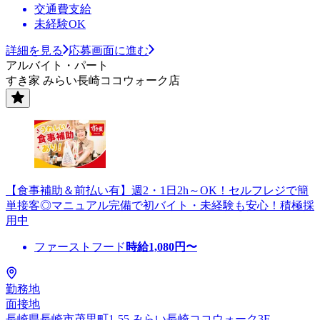
交通費支給
未経験OK
詳細を見る
応募画面に進む
アルバイト・パート
すき家 みらい長崎ココウォーク店
【食事補助＆前払い有】週2・1日2h～OK！セルフレジで簡
単接客◎マニュアル完備で初バイト・未経験も安心！積極採
用中
ファーストフード
時給
1,080
円〜
勤務地
面接地
長崎県長崎市茂里町1-55 みらい長崎ココウォーク3F