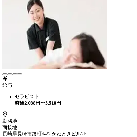
給与
セラピスト
時給
2,088
円〜
3,510
円
勤務地
面接地
長崎県長崎市築町4-22 かねときビル2F