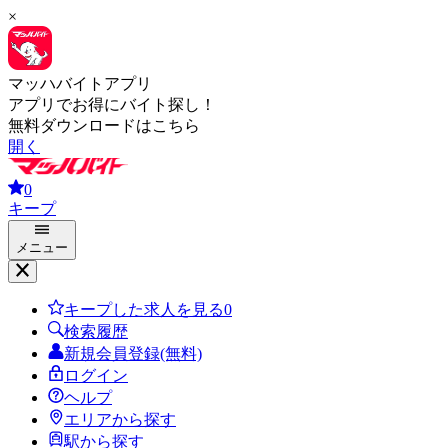
×
マッハバイトアプリ
アプリでお得にバイト探し！
無料ダウンロードはこちら
開く
0
キープ
メニュー
キープした求人を見る
0
検索履歴
新規会員登録(無料)
ログイン
ヘルプ
エリアから探す
駅から探す