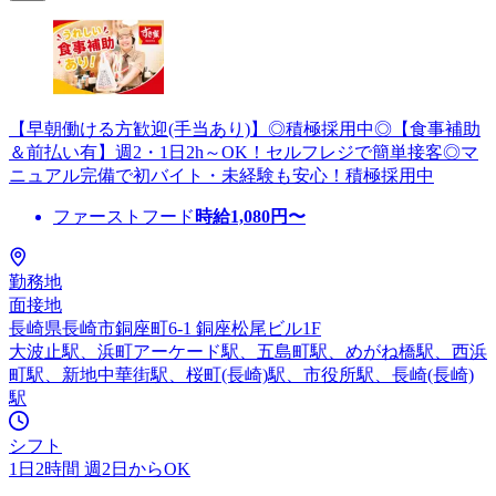
【早朝働ける方歓迎(手当あり)】◎積極採用中◎【食事補助
＆前払い有】週2・1日2h～OK！セルフレジで簡単接客◎マ
ニュアル完備で初バイト・未経験も安心！積極採用中
ファーストフード
時給
1,080
円〜
勤務地
面接地
長崎県長崎市銅座町6-1 銅座松尾ビル1F
大波止駅、浜町アーケード駅、五島町駅、めがね橋駅、西浜
町駅、新地中華街駅、桜町(長崎)駅、市役所駅、長崎(長崎)
駅
シフト
1日2時間 週2日からOK