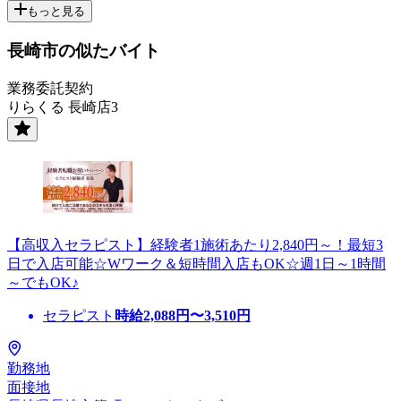
もっと見る
長崎市の似たバイト
業務委託契約
りらくる 長崎店3
【高収入セラピスト】経験者1施術あたり2,840円～！最短3
日で入店可能☆Wワーク＆短時間入店もOK☆週1日～1時間
～でもOK♪
セラピスト
時給
2,088
円〜
3,510
円
勤務地
面接地