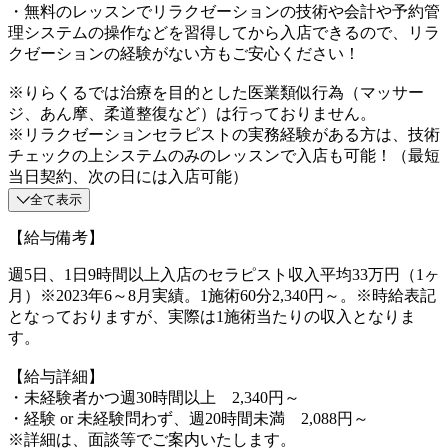
・無料のレッスンでリラクゼーションの技術や会計や予約管
理システムの操作などを習得してから入店できるので、リラ
クゼーションの経験がない方もご安心ください！
※りらくるでは治療を目的とした医業類似行為（マッサー
ジ、あん摩、柔道整復など）は行っておりません。
※リラクゼーションセラピストの実務経験がある方は、技術
チェックの上システムのみのレッスンで入店も可能！（最短
当日契約、次の日には入店可能）
全て表示
【給与備考】
週5日、1日9時間以上入店のセラピスト収入平均33万円（1ヶ
月）※2023年6～8月実績。1施術60分2,340円～。※時給表記
となっておりますが、実際は1施術当たりの収入となりま
す。
【給与詳細】
・未経験者かつ週30時間以上 2,340円～
・経験 or 未経験問わず、週20時間未満 2,088円～
※詳細は、面談等でご案内いたします。