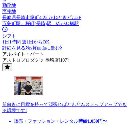
勤務地
面接地
長崎県長崎市築町4-22 かねときビル2F
五島町駅、桜町(長崎)駅、めがね橋駅
シフト
1日1時間 週1日からOK
詳細を見る
応募画面に進む
アルバイト・パート
アストロプロダクツ 長崎店[107]
前向きに目標を持って頑張ればどんどんステップアップでき
る環境です!
販売・ファッション・レンタル
時給
1,050
円〜