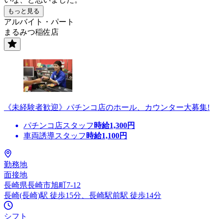
もっと見る
アルバイト・パート
まるみつ稲佐店
《未経験者歓迎》パチンコ店のホール、カウンター大募集!
パチンコ店スタッフ
時給
1,300
円
車両誘導スタッフ
時給
1,100
円
勤務地
面接地
長崎県長崎市旭町7-12
長崎(長崎)駅 徒歩15分、長崎駅前駅 徒歩14分
シフト