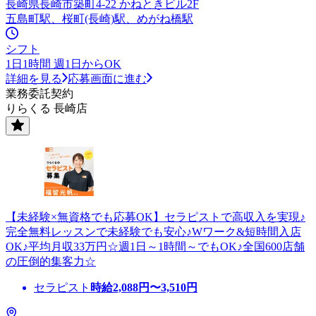
長崎県長崎市築町4-22 かねときビル2F
五島町駅、桜町(長崎)駅、めがね橋駅
シフト
1日1時間 週1日からOK
詳細を見る
応募画面に進む
業務委託契約
りらくる 長崎店
【未経験×無資格でも応募OK】セラピストで高収入を実現♪
完全無料レッスンで未経験でも安心♪Wワーク&短時間入店
OK♪平均月収33万円☆週1日～1時間～でもOK♪全国600店舗
の圧倒的集客力☆
セラピスト
時給
2,088
円〜
3,510
円