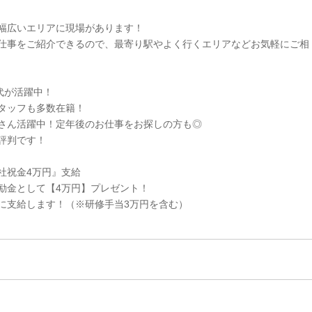
幅広いエリアに現場があります！
仕事をご紹介できるので、最寄り駅やよく行くエリアなどお気軽にご相
0代が活躍中！
タッフも多数在籍！
さん活躍中！定年後のお仕事をお探しの方も◎
評判です！
社祝金4万円』支給
励金として【4万円】プレゼント！
に支給します！（※研修手当3万円を含む）