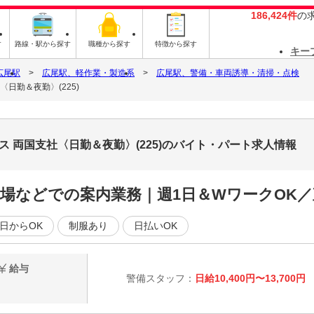
186,424件
の
す
路線・駅から探す
職種から探す
特徴から探す
キー
広尾駅
広尾駅、軽作業・製造系
広尾駅、警備・車両誘導・清掃・点検
〈日勤＆夜勤〉(225)
ス 両国支社〈日勤＆夜勤〉(225)のバイト・パート求人情報
場などでの案内業務｜週1日＆WワークOK／
日からOK
制服あり
日払いOK
給与
警備スタッフ：
日給10,400円〜13,700円