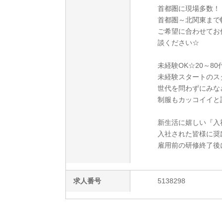
首都圏に現場多数！
首都圏～北関東まで
ご希望に合わせてお
談ください☆
未経験OK☆20～8
未経験スタートのス
世代を問わずにみな
制服もカッコイイと
新生活に嬉しい『入
入社された皆様に奨
雇用前の研修終了後
求人番号
5138298