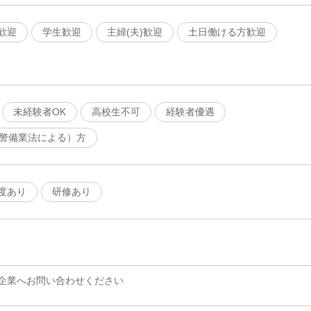
歓迎
学生歓迎
主婦(夫)歓迎
土日働ける方歓迎
未経験者OK
高校生不可
経験者優遇
（警備業法による）方
度あり
研修あり
企業へお問い合わせください