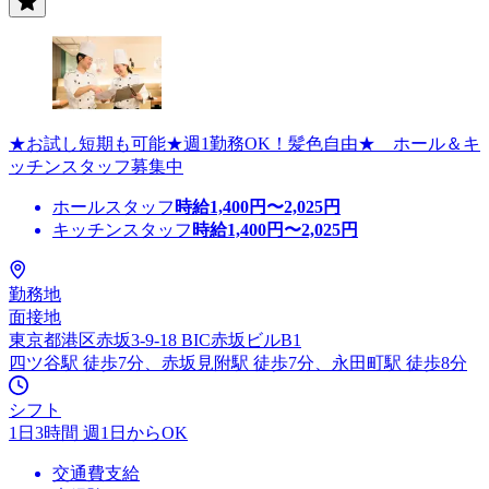
★お試し短期も可能★週1勤務OK！髪色自由★ ホール＆キ
ッチンスタッフ募集中
ホールスタッフ
時給
1,400
円〜
2,025
円
キッチンスタッフ
時給
1,400
円〜
2,025
円
勤務地
面接地
東京都港区赤坂3-9-18 BIC赤坂ビルB1
四ツ谷駅 徒歩7分、赤坂見附駅 徒歩7分、永田町駅 徒歩8分
シフト
1日3時間 週1日からOK
交通費支給