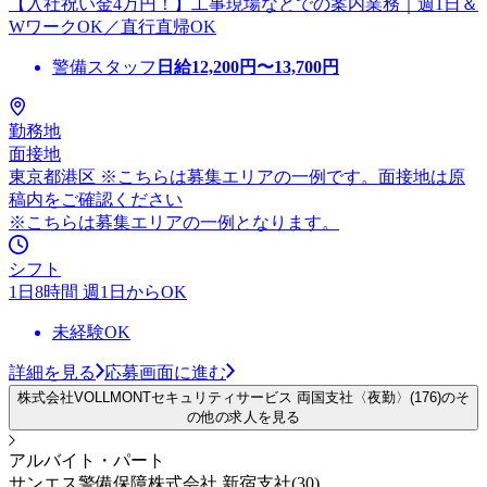
【入社祝い金4万円！】工事現場などでの案内業務｜週1日＆
WワークOK／直行直帰OK
警備スタッフ
日給
12,200
円〜
13,700
円
勤務地
面接地
東京都港区 ※こちらは募集エリアの一例です。面接地は原
稿内をご確認ください
※こちらは募集エリアの一例となります。
シフト
1日8時間 週1日からOK
未経験OK
詳細を見る
応募画面に進む
株式会社VOLLMONTセキュリティサービス 両国支社〈夜勤〉(176)のそ
の他の求人を見る
アルバイト・パート
サンエス警備保障株式会社 新宿支社(30)