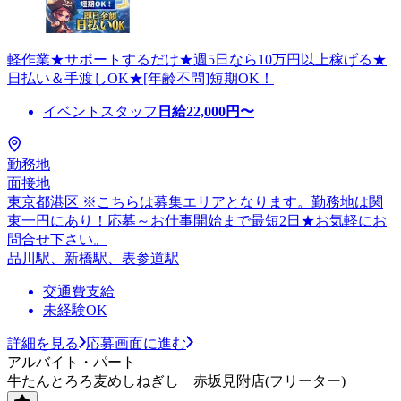
軽作業★サポートするだけ★週5日なら10万円以上稼げる★
日払い＆手渡しOK★[年齢不問]短期OK！
イベントスタッフ
日給
22,000
円〜
勤務地
面接地
東京都港区 ※こちらは募集エリアとなります。勤務地は関
東一円にあり！応募～お仕事開始まで最短2日★お気軽にお
問合せ下さい。
品川駅、新橋駅、表参道駅
交通費支給
未経験OK
詳細を見る
応募画面に進む
アルバイト・パート
牛たんとろろ麦めしねぎし 赤坂見附店(フリーター)