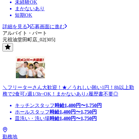
未経験OK
まかないあり
短期OK
詳細を見る
応募画面に進む
アルバイト・パート
元祖油堂田町店_02[305]
＼フリーターさん大歓迎！★／うれしい賄い1円！8h以上勤
務で2食可♪週1/3h~OK！まかないあり♪履歴書不要◎
キッチンスタッフ
時給
1,400
円〜
1,750
円
ホールスタッフ
時給
1,400
円〜
1,750
円
皿洗い・洗い場
時給
1,400
円〜
1,750
円
勤務地