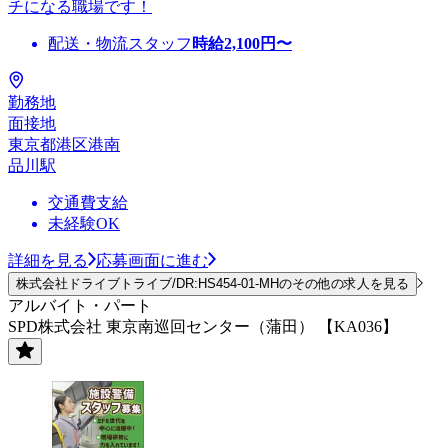
チになる職場です！
配送・物流スタッフ
時給
2,100
円〜
勤務地
面接地
東京都港区港南
品川駅
交通費支給
未経験OK
詳細を見る
応募画面に進む
株式会社ドライブトライブ/DR:HS454-01-MHのその他の求人を見る
アルバイト・パート
SPD株式会社 東京南巡回センター（蒲田） 【KA036】