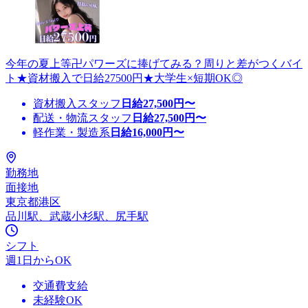
今年の夏上等卍パワーズに捧げてみる？周りと差がつくバイ
ト★資材搬入で日給27500円★大学生×短期OK◎
資材搬入スタッフ
日給
27,500
円〜
配送・物流スタッフ
日給
27,500
円〜
軽作業・製造系
日給
16,000
円〜
勤務地
面接地
東京都港区
品川駅、武蔵小杉駅、尻手駅
シフト
週1日からOK
交通費支給
未経験OK