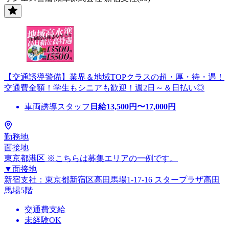
【交通誘導警備】業界＆地域TOPクラスの超・厚・待・遇！
交通費全額！学生もシニアも歓迎！週2日～＆日払い◎
車両誘導スタッフ
日給
13,500
円〜
17,000
円
勤務地
面接地
東京都港区 ※こちらは募集エリアの一例です。
▼面接地
新宿支社：東京都新宿区高田馬場1-17-16 スタープラザ高田
馬場5階
交通費支給
未経験OK