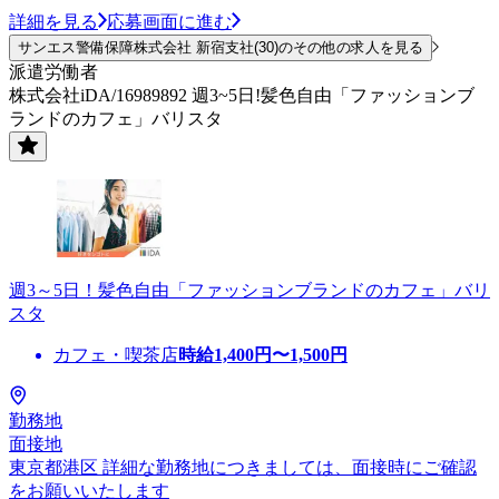
詳細を見る
応募画面に進む
サンエス警備保障株式会社 新宿支社(30)のその他の求人を見る
派遣労働者
株式会社iDA/16989892 週3~5日!髪色自由「ファッションブ
ランドのカフェ」バリスタ
週3～5日！髪色自由「ファッションブランドのカフェ」バリ
スタ
カフェ・喫茶店
時給
1,400
円〜
1,500
円
勤務地
面接地
東京都港区 詳細な勤務地につきましては、面接時にご確認
をお願いいたします