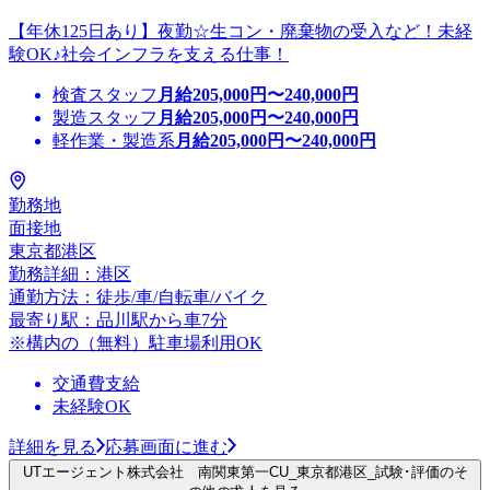
【年休125日あり】夜勤☆生コン・廃棄物の受入など！未経
験OK♪社会インフラを支える仕事！
検査スタッフ
月給
205,000
円〜
240,000
円
製造スタッフ
月給
205,000
円〜
240,000
円
軽作業・製造系
月給
205,000
円〜
240,000
円
勤務地
面接地
東京都港区
勤務詳細：港区
通勤方法：徒歩/車/自転車/バイク
最寄り駅：品川駅から車7分
※構内の（無料）駐車場利用OK
交通費支給
未経験OK
詳細を見る
応募画面に進む
UTエージェント株式会社 南関東第一CU_東京都港区_試験･評価のそ