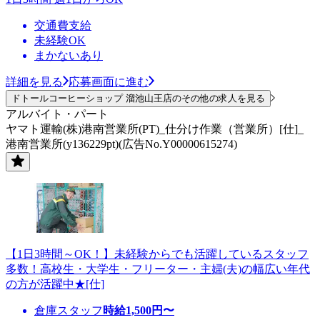
交通費支給
未経験OK
まかないあり
詳細を見る
応募画面に進む
ドトールコーヒーショップ 溜池山王店のその他の求人を見る
アルバイト・パート
ヤマト運輸(株)港南営業所(PT)_仕分け作業（営業所）[仕]_
港南営業所(y136229pt)(広告No.Y00000615274)
【1日3時間～OK！】未経験からでも活躍しているスタッフ
多数！高校生・大学生・フリーター・主婦(夫)の幅広い年代
の方が活躍中★[仕]
倉庫スタッフ
時給
1,500
円〜