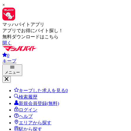
×
マッハバイトアプリ
アプリでお得にバイト探し！
無料ダウンロードはこちら
開く
0
キープ
メニュー
キープした求人を見る
0
検索履歴
新規会員登録(無料)
ログイン
ヘルプ
エリアから探す
駅から探す