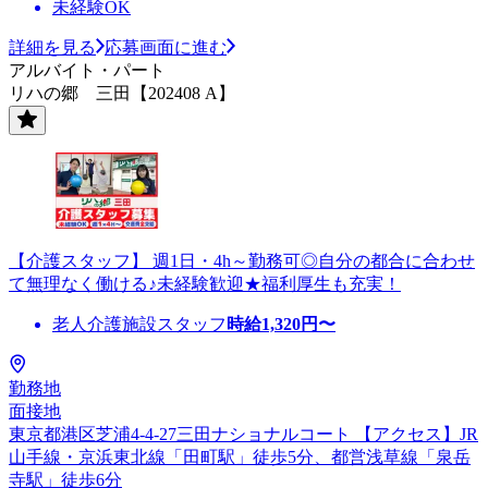
未経験OK
詳細を見る
応募画面に進む
アルバイト・パート
リハの郷 三田【202408 A】
【介護スタッフ】 週1日・4h～勤務可◎自分の都合に合わせ
て無理なく働ける♪未経験歓迎★福利厚生も充実！
老人介護施設スタッフ
時給
1,320
円〜
勤務地
面接地
東京都港区芝浦4-4-27三田ナショナルコート 【アクセス】JR
山手線・京浜東北線「田町駅」徒歩5分、都営浅草線「泉岳
寺駅」徒歩6分