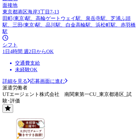
面接地
東京都港区海岸3丁目7-13
田町(東京)駅、高輪ゲートウェイ駅、泉岳寺駅、芝浦ふ頭
駅、三田(東京)駅、品川駅、白金高輪駅、浜松町駅、赤羽橋
駅
シフト
1日4時間 週2日からOK
交通費支給
未経験OK
詳細を見る
応募画面に進む
派遣労働者
UTエージェント株式会社 南関東第一CU_東京都港区_試
験･評価