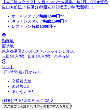
【大戸屋スタッフ】＼新メンバー大募集／週2日～OK★髪色
自由★前払い(稼働分)制度あり◎幅広い年代活躍中！
ホールスタッフ
時給
1,500
円〜
キッチンスタッフ
時給
1,500
円〜
レストラン
時給
1,500
円〜
勤務地
面接地
東京都港区芝5-31-10 サンシャインビルB1Ｆ
三田(東京)駅、田町(東京)駅、泉岳寺駅
シフト
1日4時間 週2日からOK
交通費支給
未経験OK
まかないあり
詳細を見る
応募画面に進む
大戸屋ごはん処 田町店のその他の求人を見る