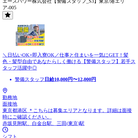
エースパワー株式会社【警備スタッフ_S3】東京/港エリ
ア-005
＼日払いOK×即入寮OK／仕事と住まいを一気にGET！髪
色・髪型自由であなたらしく働ける【警備スタッフ】若手ス
タッフ活躍中◎
警備スタッフ
日給
10,000
円〜
12,000
円
勤務地
面接地
東京都港区 ＊こちらは募集エリアとなります。詳細は面接
時にご確認ください。
赤坂見附駅、白金台駅、三田(東京)駅
シフト