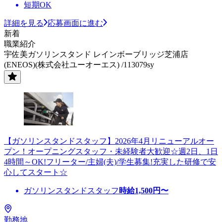
短期OK
詳細を見る
応募画面に進む
新着
職業紹介
宇佐美ガソリンスタンド レインボーブリッジ芝浦店
(ENEOS)(株式会社ユーオーエス) /113079sy
【ガソリンスタンドスタッフ】2026年4月リニューアルオー
プン！オープニングスタッフ・未経験者大歓迎☆週2日、1日
4時間～OK!フリーター/主婦(夫)/学生募集!充実した研修で安
心してスタート☆
ガソリンスタンドスタッフ
時給
1,500
円〜
勤務地