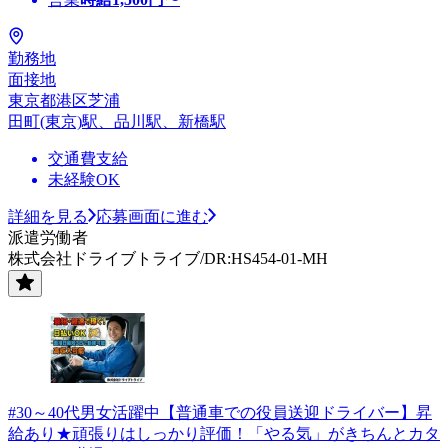
勤務地
面接地
東京都港区芝浦
田町(東京)駅、品川駅、新橋駅
交通費支給
未経験OK
詳細を見る
応募画面に進む
派遣労働者
株式会社ドライブトライブ/DR:HS454-01-MH
#30～40代男女活躍中【普通車での役員送迎ドライバー】昇
給あり★頑張りはしっかり評価！「やる気」がきちんとカタ