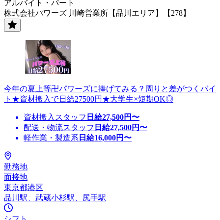
アルバイト・パート
株式会社パワーズ 川崎営業所【品川エリア】【278】
今年の夏上等卍パワーズに捧げてみる？周りと差がつくバイ
ト★資材搬入で日給27500円★大学生×短期OK◎
資材搬入スタッフ
日給
27,500
円〜
配送・物流スタッフ
日給
27,500
円〜
軽作業・製造系
日給
16,000
円〜
勤務地
面接地
東京都港区
品川駅、武蔵小杉駅、尻手駅
シフト