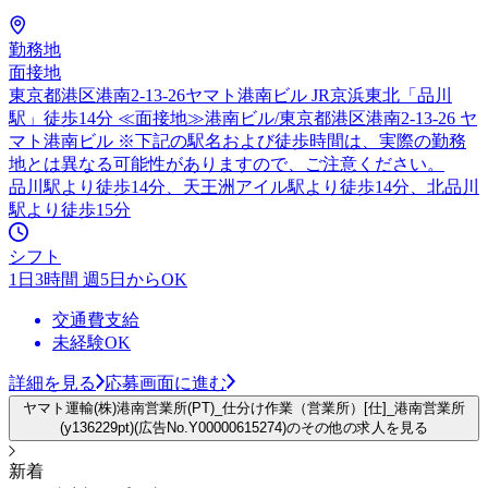
勤務地
面接地
東京都港区港南2-13-26ヤマト港南ビル JR京浜東北「品川
駅」徒歩14分 ≪面接地≫港南ビル/東京都港区港南2-13-26 ヤ
マト港南ビル ※下記の駅名および徒歩時間は、実際の勤務
地とは異なる可能性がありますので、ご注意ください。
品川駅より徒歩14分、天王洲アイル駅より徒歩14分、北品川
駅より徒歩15分
シフト
1日3時間 週5日からOK
交通費支給
未経験OK
詳細を見る
応募画面に進む
ヤマト運輸(株)港南営業所(PT)_仕分け作業（営業所）[仕]_港南営業所
(y136229pt)(広告No.Y00000615274)のその他の求人を見る
新着