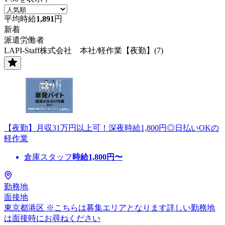
平均時給
1,891
円
新着
派遣労働者
LAPI-Staff株式会社 本社/軽作業【夜勤】(7)
【夜勤】月収31万円以上可！深夜時給1,800円◎日払いOKの
軽作業
倉庫スタッフ
時給
1,800
円〜
勤務地
面接地
東京都港区 ※こちらは募集エリアとなります詳しい勤務地
は面接時にお尋ねください