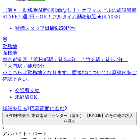
〈港区・勤務地固定◎転勤なし！〉オフィスビルの施設警備
STAFF！週2日～OK！フルタイム勤務歓迎★[KA036]
警備スタッフ
日給
6,250
円〜
勤務地
面接地
東京都港区 「浜松町駅」徒歩4分、「竹芝駅」徒歩2分、
「大門駅」徒歩5分
※こちらは勤務地となります。面接地については原稿内をご
確認下さい。
交通費支給
未経験OK
詳細を見る
応募画面に進む
SPD株式会社 東京南巡回センター（蒲田） 【KA036】のその他の求人
を見る
アルバイト・パート