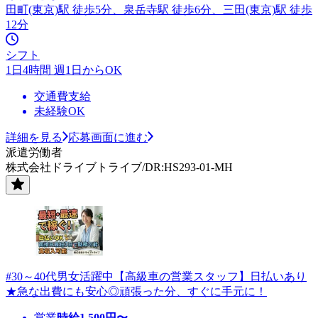
田町(東京)駅 徒歩5分、泉岳寺駅 徒歩6分、三田(東京)駅 徒歩
12分
シフト
1日4時間 週1日からOK
交通費支給
未経験OK
詳細を見る
応募画面に進む
派遣労働者
株式会社ドライブトライブ/DR:HS293-01-MH
#30～40代男女活躍中【高級車の営業スタッフ】日払いあり
★急な出費にも安心◎頑張った分、すぐに手元に！
営業
時給
1,500
円〜