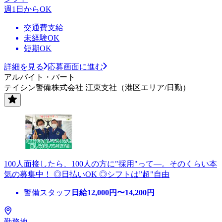
週1日からOK
交通費支給
未経験OK
短期OK
詳細を見る
応募画面に進む
アルバイト・パート
テイシン警備株式会社 江東支社（港区エリア/日勤）
100人面接したら、100人の方に"採用"って―。そのくらい本
気の募集中！ ◎日払いOK ◎シフトは”超"自由
警備スタッフ
日給
12,000
円〜
14,200
円
勤務地