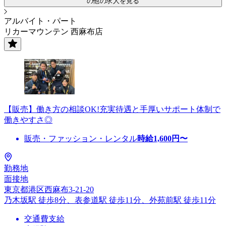
の他の求人を見る
アルバイト・パート
リカーマウンテン 西麻布店
【販売】働き方の相談OK!充実待遇と手厚いサポート体制で
働きやすさ◎
販売・ファッション・レンタル
時給
1,600
円〜
勤務地
面接地
東京都港区西麻布3-21-20
乃木坂駅 徒歩8分、表参道駅 徒歩11分、外苑前駅 徒歩11分
交通費支給