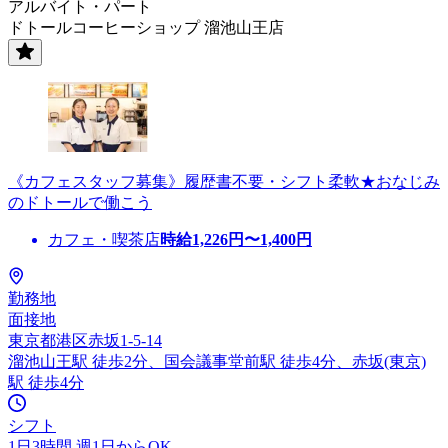
アルバイト・パート
ドトールコーヒーショップ 溜池山王店
《カフェスタッフ募集》履歴書不要・シフト柔軟★おなじみ
のドトールで働こう
カフェ・喫茶店
時給
1,226
円〜
1,400
円
勤務地
面接地
東京都港区赤坂1-5-14
溜池山王駅 徒歩2分、国会議事堂前駅 徒歩4分、赤坂(東京)
駅 徒歩4分
シフト
1日3時間 週1日からOK