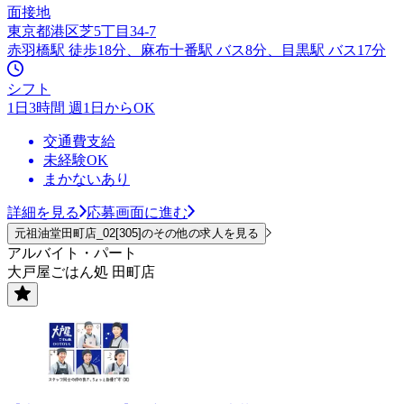
面接地
東京都港区芝5丁目34-7
赤羽橋駅 徒歩18分、麻布十番駅 バス8分、目黒駅 バス17分
シフト
1日3時間 週1日からOK
交通費支給
未経験OK
まかないあり
詳細を見る
応募画面に進む
元祖油堂田町店_02[305]のその他の求人を見る
アルバイト・パート
大戸屋ごはん処 田町店