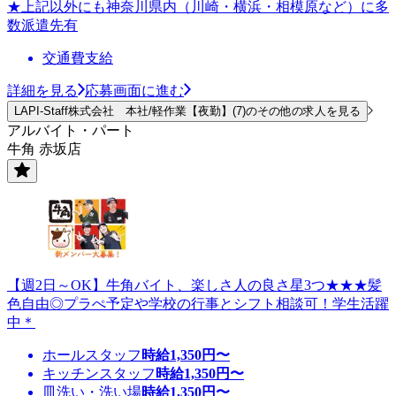
★上記以外にも神奈川県内（川崎・横浜・相模原など）に多
数派遣先有
交通費支給
詳細を見る
応募画面に進む
LAPI-Staff株式会社 本社/軽作業【夜勤】(7)のその他の求人を見る
アルバイト・パート
牛角 赤坂店
【週2日～OK】牛角バイト、楽しさ人の良さ星3つ★★★髪
色自由◎プラぺ予定や学校の行事とシフト相談可！学生活躍
中＊
ホールスタッフ
時給
1,350
円〜
キッチンスタッフ
時給
1,350
円〜
皿洗い・洗い場
時給
1,350
円〜