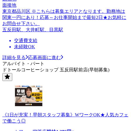
面接地
東京都品川区 ※こちらは募集エリアとなります。勤務地は
関東一円にあり！応募～お仕事開始まで最短2日★お気軽に
お問合せ下さい。
五反田駅、大井町駅、目黒駅
交通費支給
未経験OK
詳細を見る
応募画面に進む
アルバイト・パート
ドトールコーヒーショップ 五反田駅前店(早朝募集)
《1日が充実！早朝スタッフ募集》WワークOK★人気カフェ
で働こう◎