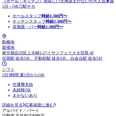
《ホール・キッチン》美味しい北海道まかないが大人気★週
1日～OK◎駅チカ
ホールスタッフ
時給
1,300
円〜
キッチンスタッフ
時給
1,300
円〜
居酒屋・バー
時給
1,300
円〜
勤務地
面接地
東京都品川区上大崎2-27-1 サンフェリスタ目黒 4F
目黒駅 徒歩5分、不動前駅 徒歩5分、白金台駅 徒歩5分
シフト
1日3時間 週1日からOK
交通費支給
未経験OK
まかないあり
詳細を見る
応募画面に進む
アルバイト・パート
温野菜 五反田店別館店