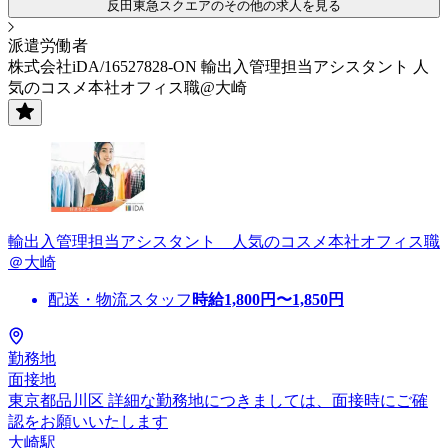
反田東急スクエアのその他の求人を見る
派遣労働者
株式会社iDA/16527828-ON 輸出入管理担当アシスタント 人
気のコスメ本社オフィス職@大崎
輸出入管理担当アシスタント 人気のコスメ本社オフィス職
＠大崎
配送・物流スタッフ
時給
1,800
円〜
1,850
円
勤務地
面接地
東京都品川区 詳細な勤務地につきましては、面接時にご確
認をお願いいたします
大崎駅