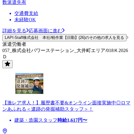
数派遣先有
交通費支給
未経験OK
詳細を見る
応募画面に進む
LAPI-Staff株式会社 本社/軽作業【日勤】(26)のその他の求人を見る
派遣労働者
057_株式会社パワーステーション_大井町エリア/018Ｋ2026
Ｄ
【激レア求人！】履歴書不要&オンライン面接実施中◎ロマ
ンあふれる＜遺跡の発掘補助スタッフ＞！
建築・造園スタッフ
時給
1,617
円〜