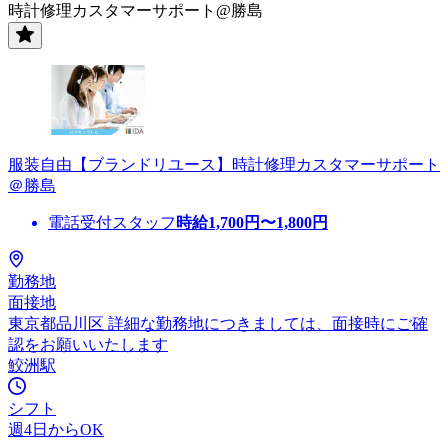
時計修理カスタマーサポート@勝島
服装自由【ブランドリユース】時計修理カスタマーサポート
＠勝島
電話受付スタッフ
時給
1,700
円〜
1,800
円
勤務地
面接地
東京都品川区 詳細な勤務地につきましては、面接時にご確
認をお願いいたします
鮫洲駅
シフト
週4日からOK