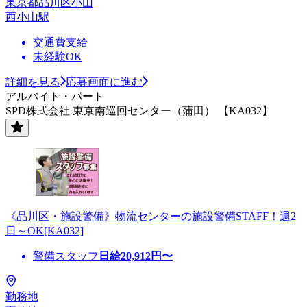
東京都品川区小山
西小山駅
交通費支給
未経験OK
詳細を見る
応募画面に進む
アルバイト・パート
SPD株式会社 東京南巡回センター（蒲田） 【KA032】
《品川区・施設警備》物流センターの施設警備STAFF！週2
日～OK[KA032]
警備スタッフ
日給
20,912
円〜
勤務地