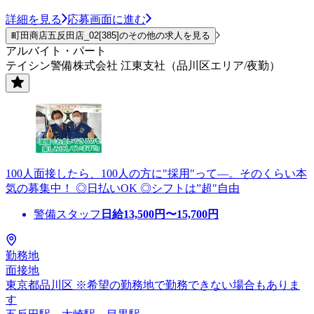
詳細を見る
応募画面に進む
町田商店五反田店_02[385]のその他の求人を見る
アルバイト・パート
テイシン警備株式会社 江東支社（品川区エリア/夜勤）
100人面接したら、100人の方に"採用"って―。そのくらい本
気の募集中！ ◎日払いOK ◎シフトは”超"自由
警備スタッフ
日給
13,500
円〜
15,700
円
勤務地
面接地
東京都品川区 ※希望の勤務地で勤務できない場合もありま
す