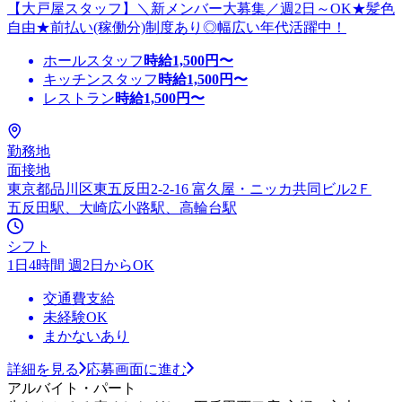
【大戸屋スタッフ】＼新メンバー大募集／週2日～OK★髪色
自由★前払い(稼働分)制度あり◎幅広い年代活躍中！
ホールスタッフ
時給
1,500
円〜
キッチンスタッフ
時給
1,500
円〜
レストラン
時給
1,500
円〜
勤務地
面接地
東京都品川区東五反田2-2-16 富久屋・ニッカ共同ビル2Ｆ
五反田駅、大崎広小路駅、高輪台駅
シフト
1日4時間 週2日からOK
交通費支給
未経験OK
まかないあり
詳細を見る
応募画面に進む
アルバイト・パート