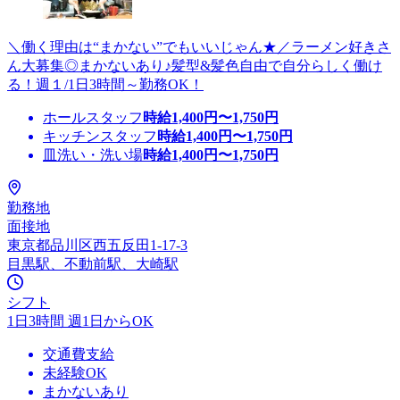
＼働く理由は“まかない”でもいいじゃん★／ラーメン好きさ
ん大募集◎まかないあり♪髪型&髪色自由で自分らしく働け
る！週１/1日3時間～勤務OK！
ホールスタッフ
時給
1,400
円〜
1,750
円
キッチンスタッフ
時給
1,400
円〜
1,750
円
皿洗い・洗い場
時給
1,400
円〜
1,750
円
勤務地
面接地
東京都品川区西五反田1-17-3
目黒駅、不動前駅、大崎駅
シフト
1日3時間 週1日からOK
交通費支給
未経験OK
まかないあり