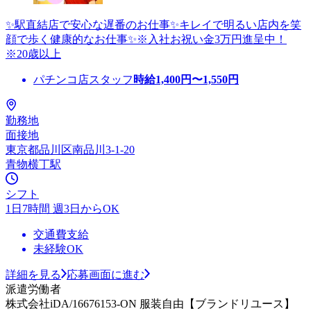
✨駅直結店で安心な遅番のお仕事✨キレイで明るい店内を笑
顔で歩く健康的なお仕事✨※入社お祝い金3万円進呈中！
※20歳以上
パチンコ店スタッフ
時給
1,400
円〜
1,550
円
勤務地
面接地
東京都品川区南品川3-1-20
青物横丁駅
シフト
1日7時間 週3日からOK
交通費支給
未経験OK
詳細を見る
応募画面に進む
派遣労働者
株式会社iDA/16676153-ON 服装自由【ブランドリユース】