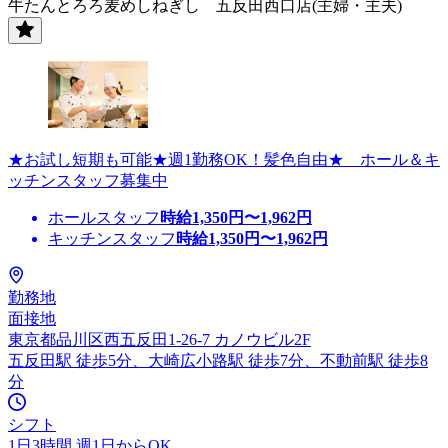
牛たんとろろ麦めしねぎし 五反田西口店(主婦・主夫)
★お試し短期も可能★週1勤務OK！髪色自由★ ホール＆キ
ッチンスタッフ募集中
ホールスタッフ
時給
1,350
円〜
1,962
円
キッチンスタッフ
時給
1,350
円〜
1,962
円
勤務地
面接地
東京都品川区西五反田1-26-7 カノウビル2F
五反田駅 徒歩5分、大崎広小路駅 徒歩7分、不動前駅 徒歩8
分
シフト
1日3時間 週1日からOK