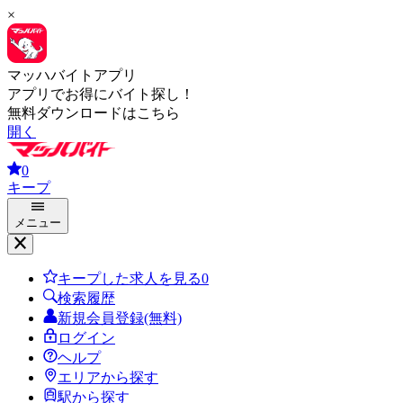
×
マッハバイトアプリ
アプリでお得にバイト探し！
無料ダウンロードはこちら
開く
0
キープ
メニュー
キープした求人を見る
0
検索履歴
新規会員登録(無料)
ログイン
ヘルプ
エリアから探す
駅から探す