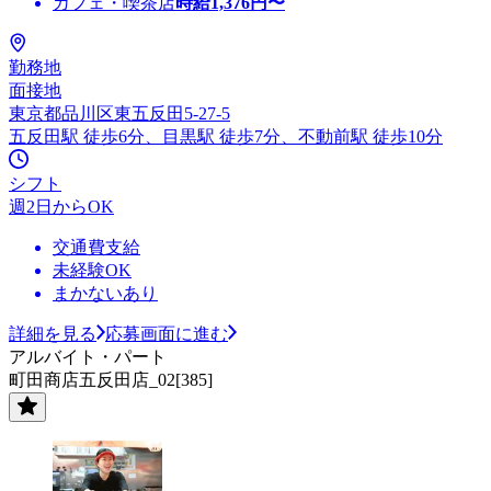
カフェ・喫茶店
時給
1,376
円〜
勤務地
面接地
東京都品川区東五反田5-27-5
五反田駅 徒歩6分、目黒駅 徒歩7分、不動前駅 徒歩10分
シフト
週2日からOK
交通費支給
未経験OK
まかないあり
詳細を見る
応募画面に進む
アルバイト・パート
町田商店五反田店_02[385]