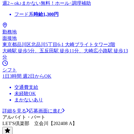
週2～ok♪まかない無料！ホール･調理補助
フード系
時給
1,300
円
勤務地
面接地
東京都品川区北品川5丁目6-1 大崎ブライトタワー2階
大崎駅 徒歩5分、五反田駅 徒歩11分、大崎広小路駅 徒歩13
分
シフト
1日3時間 週2日からOK
交通費支給
未経験OK
まかないあり
詳細を見る
応募画面に進む
アルバイト・パート
LET'S倶楽部 立会川【202408 A】