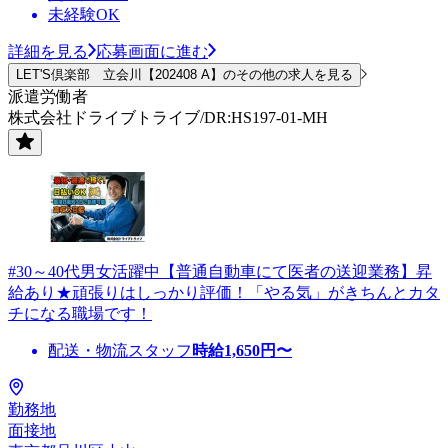
未経験OK
詳細を見る
応募画面に進む
LET'S倶楽部 立会川【202408 A】のその他の求人を見る
派遣労働者
株式会社ドライブトライブ/DR:HS197-01-MH
#30～40代男女活躍中【普通自動車にて医者の送迎業務】昇
給あり★頑張りはしっかり評価！「やる気」がきちんとカタ
チになる職場です！
配送・物流スタッフ
時給
1,650
円〜
勤務地
面接地