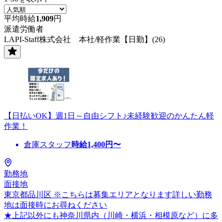
平均時給
1,909
円
派遣労働者
LAPI-Staff株式会社 本社/軽作業【日勤】(26)
【日払いOK】週1日～自由シフト♪未経験歓迎のかんたん軽
作業！
倉庫スタッフ
時給
1,400
円〜
勤務地
面接地
東京都品川区 ※こちらは募集エリアとなります詳しい勤務
地は面接時にお尋ねください
★上記以外にも神奈川県内（川崎・横浜・相模原など）に多