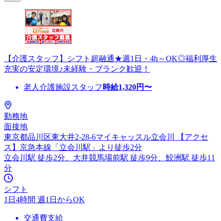
【介護スタッフ】シフト超融通★週1日・4h～OK◎福利厚生
充実の安定環境♪未経験・ブランク歓迎！
老人介護施設スタッフ
時給
1,320
円〜
勤務地
面接地
東京都品川区東大井2-28-6マイキャッスル立会川 【アクセ
ス】京急本線「立会川駅」より徒歩2分
立会川駅 徒歩2分、大井競馬場前駅 徒歩9分、鮫洲駅 徒歩11
分
シフト
1日4時間 週1日からOK
交通費支給