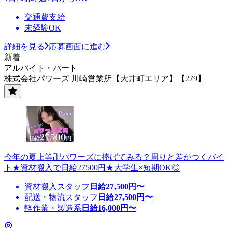
交通費支給
未経験OK
詳細を見る
応募画面に進む
新着
アルバイト・パート
株式会社パワーズ 川崎営業所【大井町エリア】【279】
今年の夏上等卍パワーズに捧げてみる？周りと差がつくバイ
ト★資材搬入で日給27500円★大学生×短期OK◎
資材搬入スタッフ
日給
27,500
円〜
配送・物流スタッフ
日給
27,500
円〜
軽作業・製造系
日給
16,000
円〜