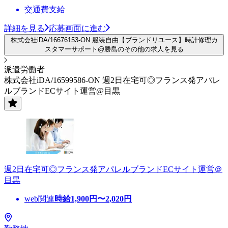
交通費支給
詳細を見る
応募画面に進む
株式会社iDA/16676153-ON 服装自由【ブランドリユース】時計修理カ
スタマーサポート@勝島のその他の求人を見る
派遣労働者
株式会社iDA/16599586-ON 週2日在宅可◎フランス発アパレ
ルブランドECサイト運営@目黒
週2日在宅可◎フランス発アパレルブランドECサイト運営＠
目黒
web関連
時給
1,900
円〜
2,020
円