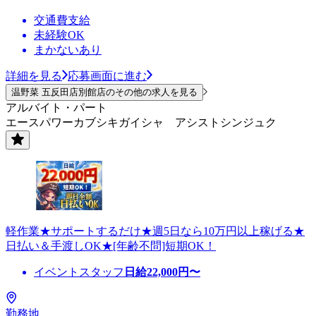
交通費支給
未経験OK
まかないあり
詳細を見る
応募画面に進む
温野菜 五反田店別館店のその他の求人を見る
アルバイト・パート
エースパワーカブシキガイシャ アシストシンジュク
軽作業★サポートするだけ★週5日なら10万円以上稼げる★
日払い＆手渡しOK★[年齢不問]短期OK！
イベントスタッフ
日給
22,000
円〜
勤務地