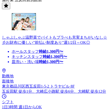
しゃぶしゃぶ温野菜でバイトもプラべも充実まちがいなし☆
彡お財布に優しい”前払い制度あり”週1/2日～OK◎
ホールスタッフ
時給
1,300
円〜
キッチンスタッフ
時給
1,300
円〜
皿洗い・洗い場
時給
1,300
円〜
勤務地
面接地
東京都品川区西五反田1-5-2 トラヤビル 8F
五反田駅 徒歩1分、大崎広小路駅 徒歩6分、大崎駅 徒歩12分
シフト
1日3時間 週1日からOK