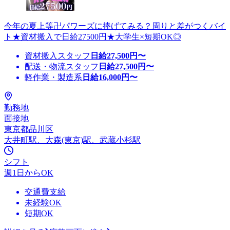
今年の夏上等卍パワーズに捧げてみる？周りと差がつくバイ
ト★資材搬入で日給27500円★大学生×短期OK◎
資材搬入スタッフ
日給
27,500
円〜
配送・物流スタッフ
日給
27,500
円〜
軽作業・製造系
日給
16,000
円〜
勤務地
面接地
東京都品川区
大井町駅、大森(東京)駅、武蔵小杉駅
シフト
週1日からOK
交通費支給
未経験OK
短期OK