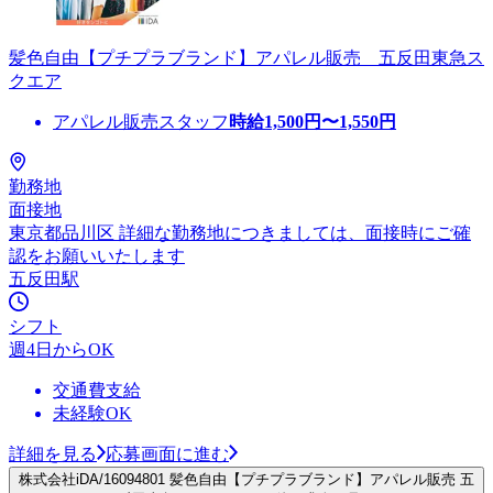
髪色自由【プチプラブランド】アパレル販売 五反田東急ス
クエア
アパレル販売スタッフ
時給
1,500
円〜
1,550
円
勤務地
面接地
東京都品川区 詳細な勤務地につきましては、面接時にご確
認をお願いいたします
五反田駅
シフト
週4日からOK
交通費支給
未経験OK
詳細を見る
応募画面に進む
株式会社iDA/16094801 髪色自由【プチプラブランド】アパレル販売 五