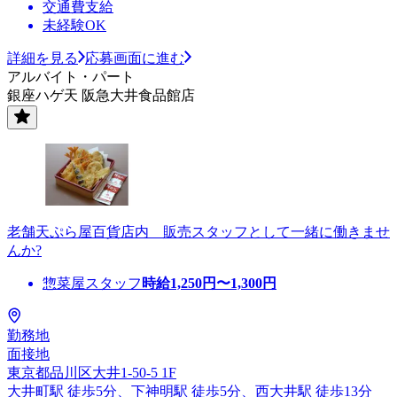
交通費支給
未経験OK
詳細を見る
応募画面に進む
アルバイト・パート
銀座ハゲ天 阪急大井食品館店
老舗天ぷら屋百貨店内 販売スタッフとして一緒に働きませ
んか?
惣菜屋スタッフ
時給
1,250
円〜
1,300
円
勤務地
面接地
東京都品川区大井1-50-5 1F
大井町駅 徒歩5分、下神明駅 徒歩5分、西大井駅 徒歩13分