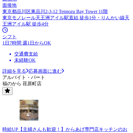
面接地
東京都品川区東品川2-3-12 Tennozu Bay Tower 11階
東京モノレール天王洲アイル駅直結 徒歩1分・りんかい線天
王洲アイル駅 徒歩4分
シフト
1日7時間 週1日からOK
交通費支給
未経験OK
詳細を見る
応募画面に進む
アルバイト・パート
福のから 荏原町店
時給UP【主婦さんも歓迎！】からあげ専門店キッチンのお