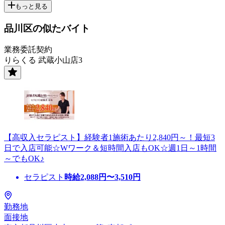
もっと見る
品川区の似たバイト
業務委託契約
りらくる 武蔵小山店3
【高収入セラピスト】経験者1施術あたり2,840円～！最短3
日で入店可能☆Wワーク＆短時間入店もOK☆週1日～1時間
～でもOK♪
セラピスト
時給
2,088
円〜
3,510
円
勤務地
面接地