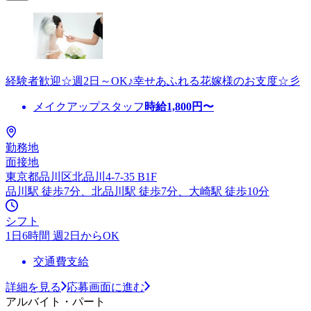
経験者歓迎☆週2日～OK♪幸せあふれる花嫁様のお支度☆彡
メイクアップスタッフ
時給
1,800
円〜
勤務地
面接地
東京都品川区北品川4-7-35 B1F
品川駅 徒歩7分、北品川駅 徒歩7分、大崎駅 徒歩10分
シフト
1日6時間 週2日からOK
交通費支給
詳細を見る
応募画面に進む
アルバイト・パート