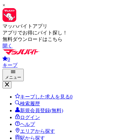
×
マッハバイトアプリ
アプリでお得にバイト探し！
無料ダウンロードはこちら
開く
0
キープ
メニュー
キープした求人を見る
0
検索履歴
新規会員登録(無料)
ログイン
ヘルプ
エリアから探す
駅から探す