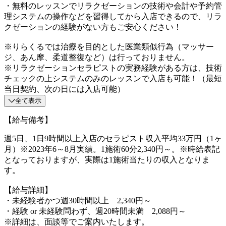
・無料のレッスンでリラクゼーションの技術や会計や予約管
理システムの操作などを習得してから入店できるので、リラ
クゼーションの経験がない方もご安心ください！
※りらくるでは治療を目的とした医業類似行為（マッサー
ジ、あん摩、柔道整復など）は行っておりません。
※リラクゼーションセラピストの実務経験がある方は、技術
チェックの上システムのみのレッスンで入店も可能！（最短
当日契約、次の日には入店可能）
全て表示
【給与備考】
週5日、1日9時間以上入店のセラピスト収入平均33万円（1ヶ
月）※2023年6～8月実績。1施術60分2,340円～。※時給表記
となっておりますが、実際は1施術当たりの収入となりま
す。
【給与詳細】
・未経験者かつ週30時間以上 2,340円～
・経験 or 未経験問わず、週20時間未満 2,088円～
※詳細は、面談等でご案内いたします。