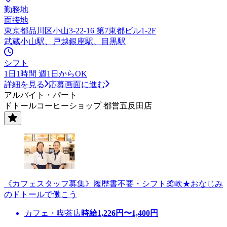
勤務地
面接地
東京都品川区小山3-22-16 第7東都ビル1-2F
武蔵小山駅、戸越銀座駅、目黒駅
シフト
1日1時間 週1日からOK
詳細を見る
応募画面に進む
アルバイト・パート
ドトールコーヒーショップ 都営五反田店
《カフェスタッフ募集》履歴書不要・シフト柔軟★おなじみ
のドトールで働こう
カフェ・喫茶店
時給
1,226
円〜
1,400
円