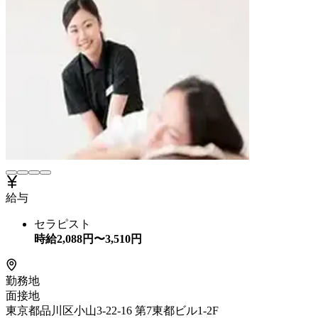
給与
セラピスト
時給
2,088
円〜
3,510
円
勤務地
面接地
東京都品川区小山3-22-16 第7東都ビル1-2F