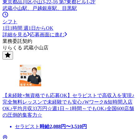
東京都品川区小山3-22-16 第7東都ビル1-2F
武蔵小山駅、戸越銀座駅、目黒駅
シフト
1日1時間 週1日からOK
詳細を見る
応募画面に進む
業務委託契約
りらくる 武蔵小山店
【未経験×無資格でも応募OK】セラピストで高収入を実現♪
完全無料レッスンで未経験でも安心♪Wワーク&短時間入店
OK♪平均月収33万円☆週1日～1時間～でもOK♪全国600店舗
の圧倒的集客力☆
セラピスト
時給
2,088
円〜
3,510
円