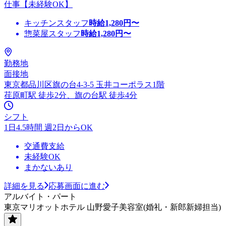
仕事【未経験OK】
キッチンスタッフ
時給
1,280
円〜
惣菜屋スタッフ
時給
1,280
円〜
勤務地
面接地
東京都品川区旗の台4-3-5 玉井コーポラス1階
荏原町駅 徒歩2分、旗の台駅 徒歩4分
シフト
1日4.5時間 週2日からOK
交通費支給
未経験OK
まかないあり
詳細を見る
応募画面に進む
アルバイト・パート
東京マリオットホテル 山野愛子美容室(婚礼・新郎新婦担当)