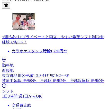
<週払あり>プライベートと両立しやすい希望シフト制◎未
経験でもOK！
カラオケスタッフ
時給
1,230
円〜
勤務地
面接地
東京都品川区平塚1-5-8 ﾀｷｻﾞﾜﾋﾞﾙ 2～3F
荏原中延駅 徒歩9分、戸越駅 徒歩2分、戸越銀座駅 徒歩0分
シフト
1日3時間 週1日からOK
交通費支給