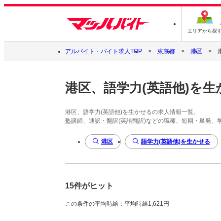
エリアから探
アルバイト・バイト求人TOP
東京都
港区
港区、語学力(英語他)を生
港区、語学力(英語他)を生かせるの求人情報一覧。
塾講師、通訳・翻訳(英語翻訳)などの職種、短期・単発、
港区
語学力(英語他)を生かせる
15件がヒット
この条件の平均時給：平均時給1,621円