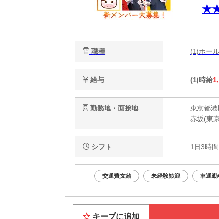
★
相
職種
(1)ホ
給与
(1)時給
1
勤務地・面接地
東京都港区
赤坂(東
シフト
1日3時間
交通費支給
未経験歓迎
車通勤
キープに追加