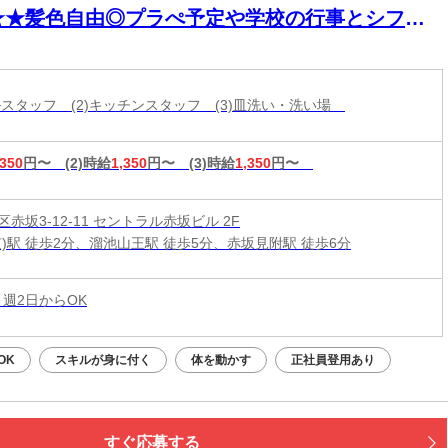
★★髪色自由◎プラぺ予定や学校の行事とシフト
談可！学生活躍中＊
ールスタッフ (2)キッチンスタッフ (3)皿洗い・洗い場
,350
円〜
(2)時給
1,350
円〜
(3)時給
1,350
円〜
赤坂3-12-11 セントラル赤坂ビル 2F
京)駅 徒歩2分、溜池山王駅 徒歩5分、赤坂見附駅 徒歩6分
 週2日からOK
OK
スキルが身に付く
体を動かす
正社員登用あり
すぐ応募する