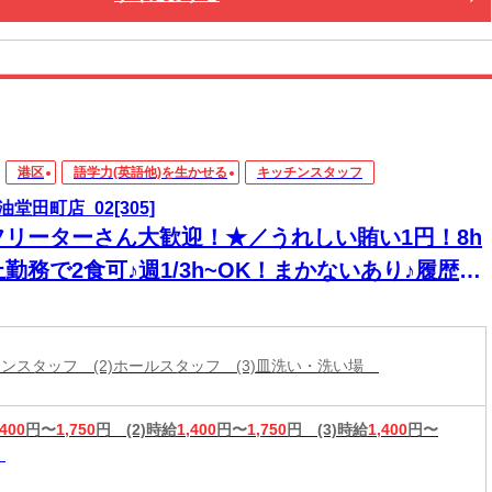
港区
語学力(英語他)を生かせる
キッチンスタッフ
油堂田町店_02[305]
フリーターさん大歓迎！★／うれしい賄い1円！8h
勤務で2食可♪週1/3h~OK！まかないあり♪履歴書
要◎
ッチンスタッフ (2)ホールスタッフ (3)皿洗い・洗い場
,400
円〜
1,750
円
(2)時給
1,400
円〜
1,750
円
(3)時給
1,400
円〜