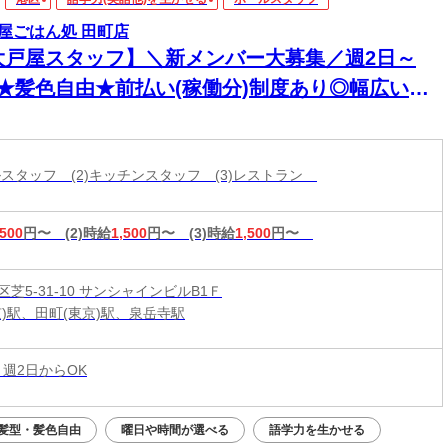
屋ごはん処 田町店
大戸屋スタッフ】＼新メンバー大募集／週2日～
K★髪色自由★前払い(稼働分)制度あり◎幅広い年
活躍中！
ールスタッフ (2)キッチンスタッフ (3)レストラン
,500
円〜
(2)時給
1,500
円〜
(3)時給
1,500
円〜
芝5-31-10 サンシャインビルB1Ｆ
京)駅、田町(東京)駅、泉岳寺駅
 週2日からOK
髪型・髪色自由
曜日や時間が選べる
語学力を生かせる