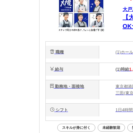
大戸
【
O
代
職種
(1)ホ
給与
(1)時給
1
勤務地・面接地
東京都港区
三田(東
シフト
1日4時間
スキルが身に付く
未経験歓迎