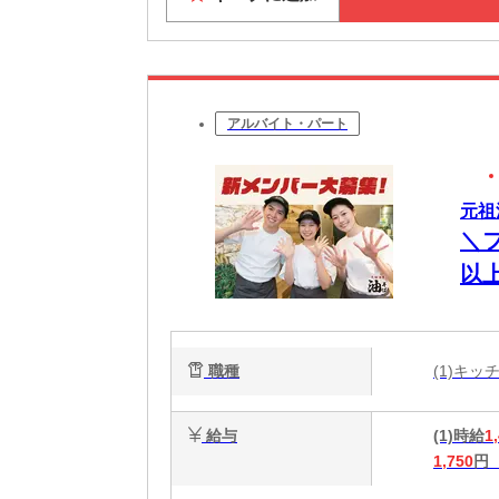
アルバイト・パート
元祖
＼
以上
不
職種
(1)キ
給与
(1)時給
1
1,750
円