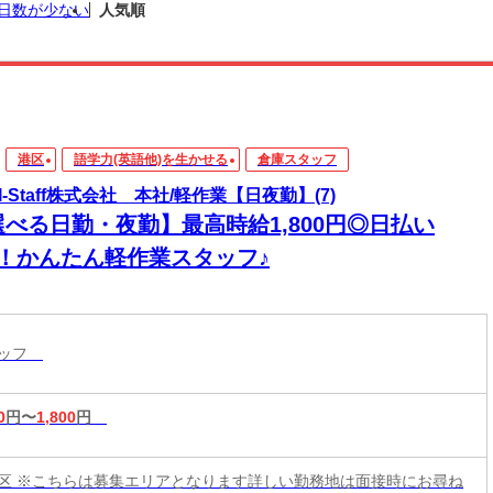
日数が少ない
人気順
港区
語学力(英語他)を生かせる
倉庫スタッフ
PI-Staff株式会社 本社/軽作業【日夜勤】(7)
選べる日勤・夜勤】最高時給1,800円◎日払い
K！かんたん軽作業スタッフ♪
タッフ
0
円〜
1,800
円
区 ※こちらは募集エリアとなります詳しい勤務地は面接時にお尋ね