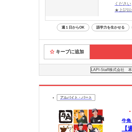
ください
★上記以
週１日からOK
語学力を生かせる
キープに追加
LAPI-Staff株式会
アルバイト・パート
牛角
【