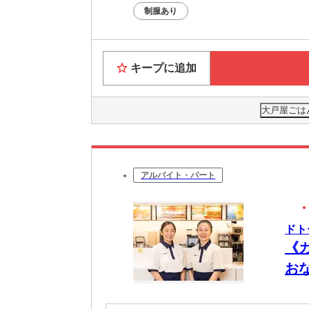
制服あり
キープに追加
大戸屋ごは
アルバイト・パート
ドト
《
お