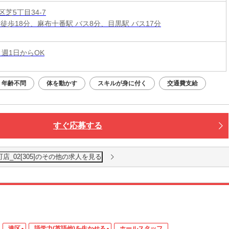
芝5丁目34-7
 徒歩18分、麻布十番駅 バス8分、目黒駅 バス17分
 週1日からOK
年齢不問
体を動かす
スキルが身に付く
交通費支給
すぐ応募する
店_02[305]のその他の求人を見る
港区
語学力(英語他)を生かせる
ホールスタッフ