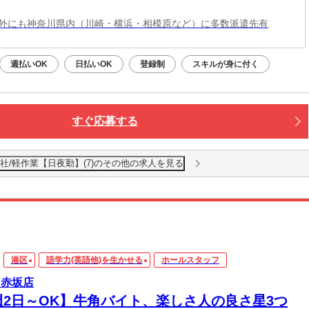
外にも神奈川県内（川崎・横浜・相模原など）に多数派遣先有
週払いOK
日払いOK
登録制
スキルが身に付く
すぐ応募する
社 本社/軽作業【日夜勤】(7)のその他の求人を見る
港区
語学力(英語他)を生かせる
ホールスタッフ
 赤坂店
週2日～OK】牛角バイト、楽しさ人の良さ星3つ