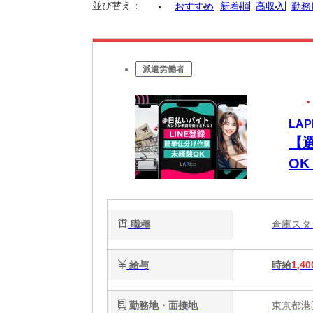
並び替え：
おすすめ
新着順
高収入
勤務
派遣労働者
LA
【
O
職種
倉庫ス
給与
時給
1,40
勤務地・面接地
東京都港