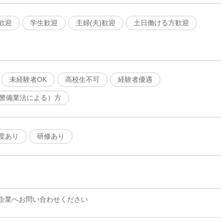
歓迎
学生歓迎
主婦(夫)歓迎
土日働ける方歓迎
未経験者OK
高校生不可
経験者優遇
（警備業法による）方
度あり
研修あり
企業へお問い合わせください