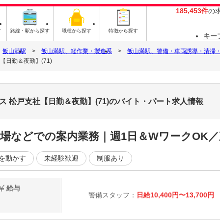
185,453件
の
す
路線・駅から探す
職種から探す
特徴から探す
キー
飯山満駅
飯山満駅、軽作業・製造系
飯山満駅、警備・車両誘導・清掃
【日勤＆夜勤】(71)
ス 松戸支社【日勤＆夜勤】(71)のバイト・パート求人情報
場などでの案内業務｜週1日＆WワークOK／
を動かす
未経験歓迎
制服あり
給与
警備スタッフ：
日給10,400円〜13,700円