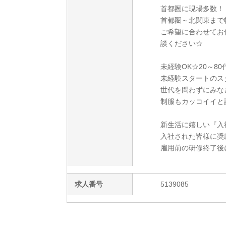
首都圏に現場多数！
首都圏～北関東まで
ご希望に合わせてお
談ください☆
未経験OK☆20～8
未経験スタートのス
世代を問わずにみな
制服もカッコイイと
新生活に嬉しい『入
入社された皆様に奨
雇用前の研修終了後
求人番号
5139085