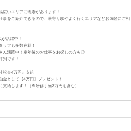
幅広いエリアに現場があります！
仕事をご紹介できるので、最寄り駅やよく行くエリアなどお気軽にご相
0代が活躍中！
タッフも多数在籍！
さん活躍中！定年後のお仕事をお探しの方も◎
評判です！
社祝金4万円』支給
励金として【4万円】プレゼント！
に支給します！（※研修手当3万円を含む）