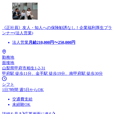
《正社員》友人・知人への保険勧誘なし！企業福利厚生プラ
ンナー(法人営業)
法人営業
月給
210,000
円〜
250,000
円
勤務地
面接地
山梨県甲府市相生1-2-31
甲府駅 徒歩11分、金手駅 徒歩19分、南甲府駅 徒歩30分
シフト
1日7時間 週5日からOK
交通費支給
未経験OK
詳細を見る
応募画面に進む