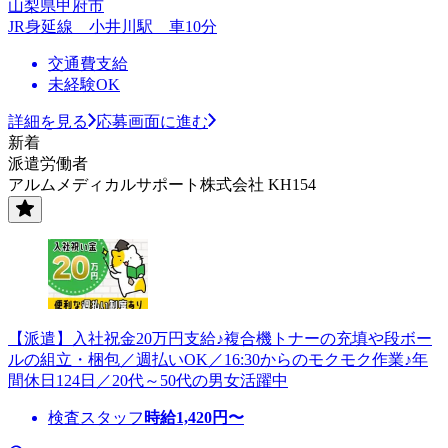
山梨県甲府市
JR身延線 小井川駅 車10分
交通費支給
未経験OK
詳細を見る
応募画面に進む
新着
派遣労働者
アルムメディカルサポート株式会社 KH154
【派遣】入社祝金20万円支給♪複合機トナーの充填や段ボー
ルの組立・梱包／週払いOK／16:30からのモクモク作業♪年
間休日124日／20代～50代の男女活躍中
検査スタッフ
時給
1,420
円〜