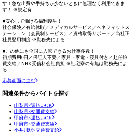
す！急な出費や手持ちが少ないときに無理なく利用できま
す！ ※規定有
■安心して働ける福利厚生！
社会保険／有給休暇／メディカルサービス／ベネフィットス
テーション（会員制サービス）／資格取得サポート／当社正
社員登用制度 ※勤務先による
■この他にも全国に入寮できるお仕事多数！
初期費用0円／保証人不要／家具・家電・寝具付き／赴任旅
費支給／NHK受信料会社負担 ※社宅寮の有無は勤務先によ
る
応募画面に進む
関連条件からバイトを探す
山梨県×週払いOK
山梨県×交通費支給
甲府市×週払いOK
甲府市×交通費支給
小井川駅×交通費支給