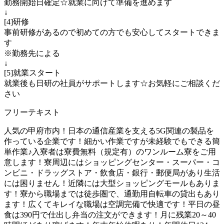
勤務開始日確定☆就業に向けて準備を進めます
↓
[4]研修
事前研修があるので初めての方でも安心してスタートできま
す
※勤務先による
↓
[5]就業スタート
就業後も日研の社員がサポートします☆お気軽にご相談くだ
さい
フリーテキスト
人気の甲府市内！日本の通信産業を支える5G関連の製品を
作っている企業です！細かい作業ですが未経験でもできる簡
単作業♪入寮者は寮費無料（規定有）のワンルーム寮をご用
意します！寮周辺にはショッピングセンター・スーパー・コ
ンビニ・ドラッグストア・飲食店・銀行・郵便局があり生活
には困りません！近隣には大型ショッピングモールもありま
す！寮から職場までは徒歩圏で、通勤用自転車の貸出もあり
ます！広くてキレイな職場は空調完備で快適です！平日の昼
食は390円で仕出し弁当の注文ができます！月に残業20～40