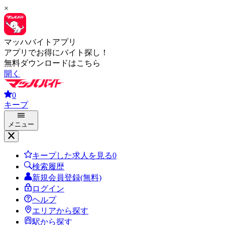
×
マッハバイトアプリ
アプリでお得にバイト探し！
無料ダウンロードはこちら
開く
0
キープ
メニュー
キープした求人を見る
0
検索履歴
新規会員登録(無料)
ログイン
ヘルプ
エリアから探す
駅から探す