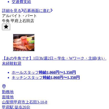
交通費支給
詳細を見る
応募画面に進む
アルバイト・パート
牛角 甲府上石田店
【あの牛角です】1日3h/週2日～学生・Wワーク・主婦(夫)・
未経験歓迎
ホールスタッフ
時給
1,060
円〜
1,350
円
キッチンスタッフ
時給
1,060
円〜
1,350
円
勤務地
面接地
山梨県甲府市上石田3-10-8
甲府駅 徒歩26分