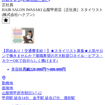
正社員
HAIR SALON IWASAKI 山梨甲府店［正社員］スタイリスト
(株式会社ハクブン)
【昇給あり！交通費支給！】★スタイリスト募集★人気サロ
ンで働きませんか？復職希望の方大歓迎◎ネイル・ピアス・
カラーOKで自分らしく働けます♪
美容師
月給
220,000
円〜
400,000
円
勤務地
面接地
山梨県甲府市朝日3-7-12
甲府駅 徒歩14分、金手駅 徒歩27分、酒折駅