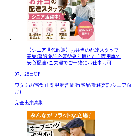
【シニア世代歓迎】お弁当の配達スタッフ
募集!普通免許必須◎乗り慣れた自家用車で
安心配達♪ご夫婦でご一緒にお仕事も可！
07月28日UP
ワタミの宅食 山梨甲府営業所(宅配/業務委託/シニア向
け)
完全出来高制