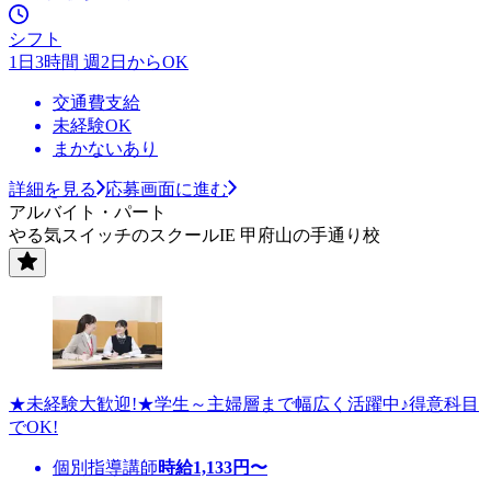
シフト
1日3時間 週2日からOK
交通費支給
未経験OK
まかないあり
詳細を見る
応募画面に進む
アルバイト・パート
やる気スイッチのスクールIE 甲府山の手通り校
★未経験大歓迎!★学生～主婦層まで幅広く活躍中♪得意科目
でOK!
個別指導講師
時給
1,133
円〜