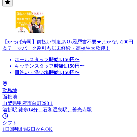
【かっぱ寿司】前払い制度あり/履歴書不要★まかない200円
＆テーマパーク割引も◎未経験・高校生大歓迎！
ホールスタッフ
時給
1,150
円〜
キッチンスタッフ
時給
1,150
円〜
皿洗い・洗い場
時給
1,150
円〜
勤務地
面接地
山梨県甲府市向町298-1
酒折駅 徒歩14分、石和温泉駅、善光寺駅
シフト
1日2時間 週2日からOK