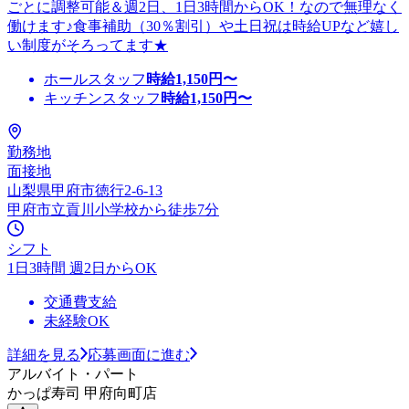
ごとに調整可能＆週2日、1日3時間からOK！なので無理なく
働けます♪食事補助（30％割引）や土日祝は時給UPなど嬉し
い制度がそろってます★
ホールスタッフ
時給
1,150
円〜
キッチンスタッフ
時給
1,150
円〜
勤務地
面接地
山梨県甲府市徳行2-6-13
甲府市立貢川小学校から徒歩7分
シフト
1日3時間 週2日からOK
交通費支給
未経験OK
詳細を見る
応募画面に進む
アルバイト・パート
かっぱ寿司 甲府向町店