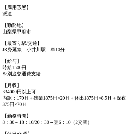
【雇用形態】
派遣
【勤務地】
山梨県甲府市
【最寄り駅/交通】
JR身延線 小井川駅 車10分
【給与】
時給1500円
※別途交通費支給
【月収】
334000円以上可
内訳：170Ｈ＋残業1875円×20Ｈ＋休出1875円×8.5Ｈ＋深夜
375円×70Ｈ
【勤務時間】
8：30～18：10/20：30～翌6：10（2交替）
【休日/休暇】