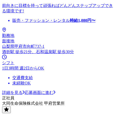
前向きに目標を持って頑張ればどんどんステップアップでき
る環境です!
販売・ファッション・レンタル
時給
1,080
円〜
勤務地
面接地
山梨県甲府市向町737-1
酒折駅 徒歩21分、石和温泉駅 徒歩30分
シフト
1日3時間 週2日からOK
交通費支給
未経験OK
詳細を見る
応募画面に進む
正社員
大同生命保険株式会社 甲府営業所