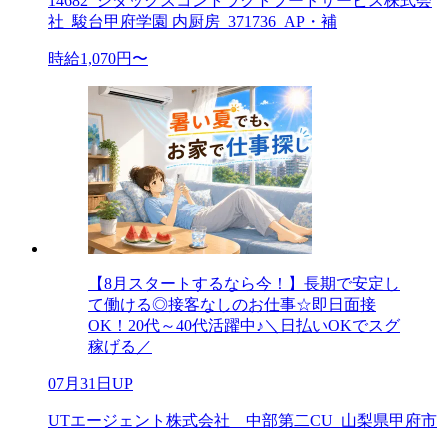
14682_シダックスコントラクトフードサービス株式会
社_駿台甲府学園 内厨房_371736_AP・補
時給1,070円〜
【8月スタートするなら今！】長期で安定し
て働ける◎接客なしのお仕事☆即日面接
OK！20代～40代活躍中♪＼日払いOKでスグ
稼げる／
07月31日UP
UTエージェント株式会社 中部第二CU_山梨県甲府市