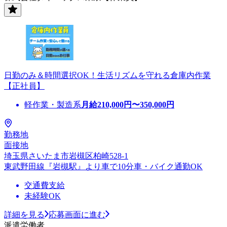
日勤のみ＆時間選択OK！生活リズムを守れる倉庫内作業
【正社員】
軽作業・製造系
月給
210,000
円〜
350,000
円
勤務地
面接地
埼玉県さいたま市岩槻区柏崎528-1
東武野田線『岩槻駅』より車で10分車・バイク通勤OK
交通費支給
未経験OK
詳細を見る
応募画面に進む
派遣労働者