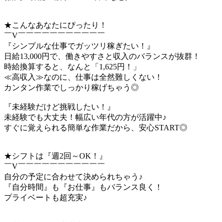
★こんなあなたにぴったり！
￣V￣￣￣￣￣￣￣￣￣￣￣
『シンプルな仕事でガッツリ稼ぎたい！』
日給13,000円で、働きやすさと収入のバランスが抜群！
時給換算すると、なんと「1,625円！」
≪高収入≫なのに、仕事は全然難しくない！
カンタン作業でしっかり稼げちゃう◎
『未経験だけど挑戦したい！』
未経験でも大丈夫！幅広い年代の方が活躍中♪
すぐに覚えられる簡単な作業だから、安心START◎
★シフトは『週2回～OK！』
￣V￣￣￣￣￣￣￣￣￣￣￣
自分の予定に合わせて決められちゃう♪
『自分時間』も『お仕事』もバランス良く！
プライベートも超充実♪