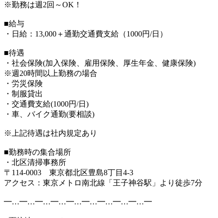
※勤務は週2回～OK！
■給与
・日給：13,000＋通勤交通費支給（1000円/日）
■待遇
・社会保険(加入保険、雇用保険、厚生年金、健康保険)
※週20時間以上勤務の場合
・労災保険
・制服貸出
・交通費支給(1000円/日)
・車、バイク通勤(要相談)
※上記待遇は社内規定あり
■勤務時の集合場所
・北区清掃事務所
〒114-0003 東京都北区豊島8丁目4-3
アクセス：東京メトロ南北線「王子神谷駅」より徒歩7分
━…━…━…━…━…━…━…━…━…━