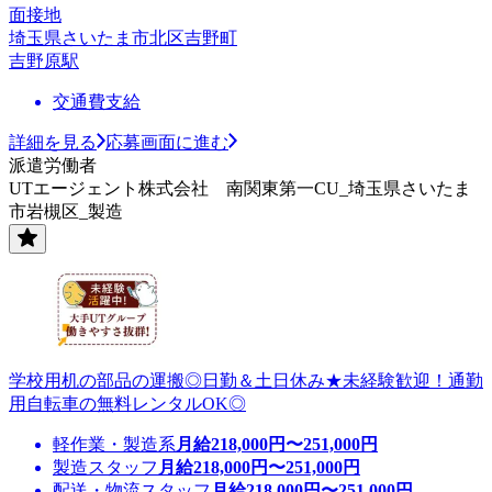
面接地
埼玉県さいたま市北区吉野町
吉野原駅
交通費支給
詳細を見る
応募画面に進む
派遣労働者
UTエージェント株式会社 南関東第一CU_埼玉県さいたま
市岩槻区_製造
学校用机の部品の運搬◎日勤＆土日休み★未経験歓迎！通勤
用自転車の無料レンタルOK◎
軽作業・製造系
月給
218,000
円〜
251,000
円
製造スタッフ
月給
218,000
円〜
251,000
円
配送・物流スタッフ
月給
218,000
円〜
251,000
円