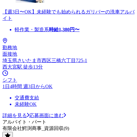
【週3日〜OK】未経験でも始められるガリバーの洗車アルバ
イト
軽作業・製造系
時給
1,380
円〜
勤務地
面接地
埼玉県さいたま市西区三橋六丁目725-1
西大宮駅 徒歩13分
シフト
1日4時間 週3日からOK
交通費支給
未経験OK
詳細を見る
応募画面に進む
アルバイト・パート
有限会社鰐渕商事_資源回収(9)