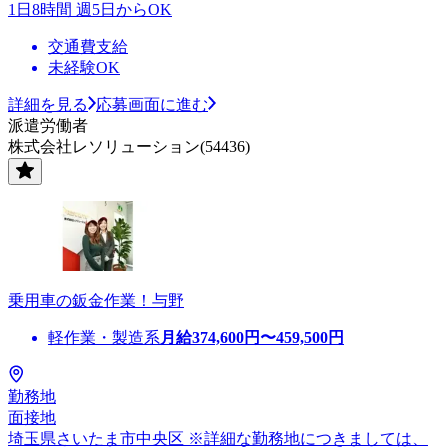
1日8時間 週5日からOK
交通費支給
未経験OK
詳細を見る
応募画面に進む
派遣労働者
株式会社レソリューション(54436)
乗用車の鈑金作業！与野
軽作業・製造系
月給
374,600
円〜
459,500
円
勤務地
面接地
埼玉県さいたま市中央区 ※詳細な勤務地につきましては、