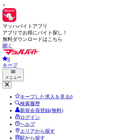
×
マッハバイトアプリ
アプリでお得にバイト探し！
無料ダウンロードはこちら
開く
0
キープ
メニュー
キープした求人を見る
0
検索履歴
新規会員登録(無料)
ログイン
ヘルプ
エリアから探す
駅から探す