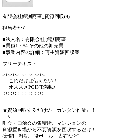
有限会社鰐渕商事_資源回収(9)
担当者から
■法人名：有限会社 鰐渕商事
■業種1：54 その他の卸売業
■事業内容の詳細：再生資源回収業
フリーテキスト
-:+:-:+:-:+:-:+:-:+:-:+:-
これだけは伝えたい！
オススメPOINT満載♪
-:+:-:+:-:+:-:+:-:+:-:+:-
★資源回収するだけの『カンタン作業』！
￣V￣￣￣￣￣￣￣￣￣￣￣￣￣￣￣￣￣
町会・自治会の集積所、マンションの
資源置き場から不要資源を回収するだけ！
(新聞・雑誌・段ボール・古布など)