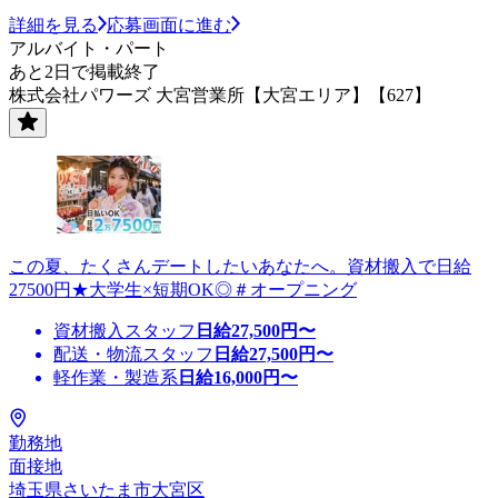
詳細を見る
応募画面に進む
アルバイト・パート
あと2日で掲載終了
株式会社パワーズ 大宮営業所【大宮エリア】【627】
この夏、たくさんデートしたいあなたへ。資材搬入で日給
27500円★大学生×短期OK◎＃オープニング
資材搬入スタッフ
日給
27,500
円〜
配送・物流スタッフ
日給
27,500
円〜
軽作業・製造系
日給
16,000
円〜
勤務地
面接地
埼玉県さいたま市大宮区