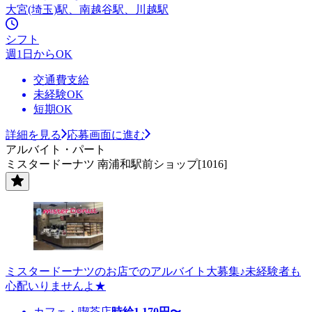
大宮(埼玉)駅、南越谷駅、川越駅
シフト
週1日からOK
交通費支給
未経験OK
短期OK
詳細を見る
応募画面に進む
アルバイト・パート
ミスタードーナツ 南浦和駅前ショップ[1016]
ミスタードーナツのお店でのアルバイト大募集♪未経験者も
心配いりませんよ★
カフェ・喫茶店
時給
1,170
円〜