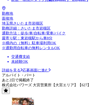
勤務地
面接地
埼玉県さいたま市岩槻区
勤務詳細：さいたま市岩槻区
通勤方法：徒歩/車/自転車/電車/バイク
最寄り駅：東岩槻駅から車8分
※構内の（無料）駐車場利用OK
※通勤用自転車の無料レンタルOK
交通費支給
未経験OK
詳細を見る
応募画面に進む
アルバイト・パート
あと2日で掲載終了
株式会社パワーズ 大宮営業所【大宮エリア】【627】