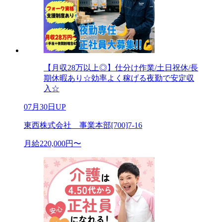
【月収28万以上◎】仕分け作業/土日祝休/長
期休暇あり☆効率よく稼げる夜勤で安定収
入☆
07月30日UP
東西株式会社 事業本部[700]7-16
月給220,000円〜