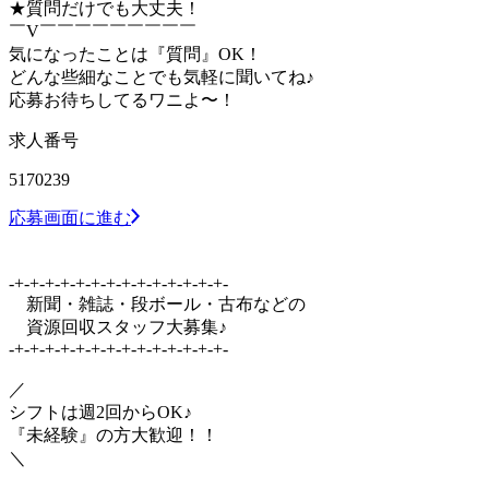
★質問だけでも大丈夫！
￣V￣￣￣￣￣￣￣￣￣
気になったことは『質問』OK！
どんな些細なことでも気軽に聞いてね♪
応募お待ちしてるワニよ〜！
求人番号
5170239
応募画面に進む
-+-+-+-+-+-+-+-+-+-+-+-+-+-+-
新聞・雑誌・段ボール・古布などの
資源回収スタッフ大募集♪
-+-+-+-+-+-+-+-+-+-+-+-+-+-+-
／
シフトは週2回からOK♪
『未経験』の方大歓迎！！
＼