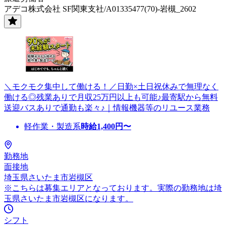
アデコ株式会社 SF関東支社/A01335477(70)-岩槻_2602
＼モクモク集中して働ける！／日勤×土日祝休みで無理なく
働ける◎残業ありで月収25万円以上も可能♪最寄駅から無料
送迎バスありで通勤も楽々♪｜情報機器等のリユース業務
軽作業・製造系
時給
1,400
円〜
勤務地
面接地
埼玉県さいたま市岩槻区
※こちらは募集エリアとなっております。実際の勤務地は埼
玉県さいたま市岩槻区になります。
シフト