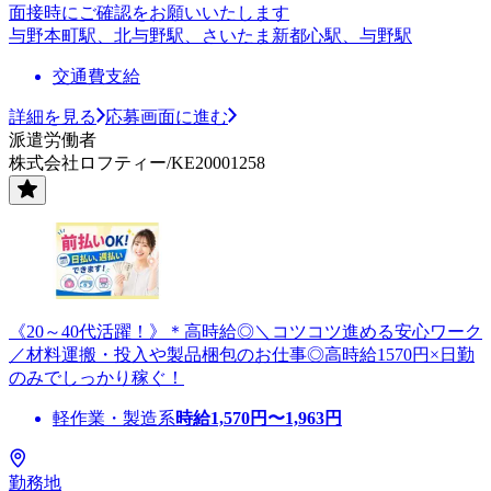
面接時にご確認をお願いいたします
与野本町駅、北与野駅、さいたま新都心駅、与野駅
交通費支給
詳細を見る
応募画面に進む
派遣労働者
株式会社ロフティー/KE20001258
《20～40代活躍！》＊高時給◎＼コツコツ進める安心ワーク
／材料運搬・投入や製品梱包のお仕事◎高時給1570円×日勤
のみでしっかり稼ぐ！
軽作業・製造系
時給
1,570
円〜
1,963
円
勤務地