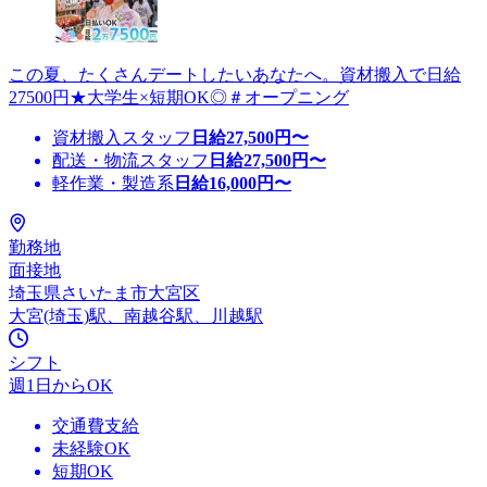
この夏、たくさんデートしたいあなたへ。資材搬入で日給
27500円★大学生×短期OK◎＃オープニング
資材搬入スタッフ
日給
27,500
円〜
配送・物流スタッフ
日給
27,500
円〜
軽作業・製造系
日給
16,000
円〜
勤務地
面接地
埼玉県さいたま市大宮区
大宮(埼玉)駅、南越谷駅、川越駅
シフト
週1日からOK
交通費支給
未経験OK
短期OK