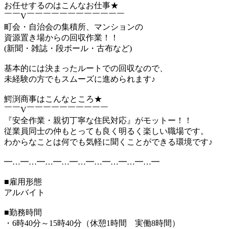
お任せするのはこんなお仕事★
￣￣V￣￣￣￣￣￣￣￣￣￣￣￣
町会・自治会の集積所、マンションの
資源置き場からの回収作業！！
(新聞・雑誌・段ボール・古布など)
基本的には決まったルートでの回収なので、
未経験の方でもスムーズに進められます♪
鰐渕商事はこんなところ★
￣￣V￣￣￣￣￣￣￣￣￣￣
『安全作業・親切丁寧な住民対応』がモットー！！
従業員同士の仲もとっても良く明るく楽しい職場です。
わからなことは何でも気軽に聞くことができる環境です♪
━…━…━…━…━…━…━…━…━…━
■雇用形態
アルバイト
■勤務時間
・6時40分～15時40分（休憩1時間 実働8時間）