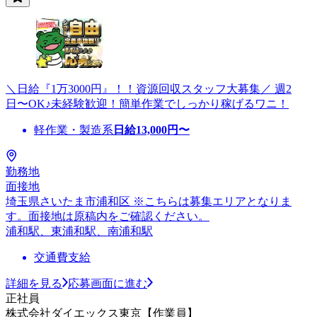
＼日給『1万3000円』！！資源回収スタッフ大募集／ 週2
日〜OK♪未経験歓迎！簡単作業でしっかり稼げるワニ！
軽作業・製造系
日給
13,000
円〜
勤務地
面接地
埼玉県さいたま市浦和区 ※こちらは募集エリアとなりま
す。面接地は原稿内をご確認ください。
浦和駅、東浦和駅、南浦和駅
交通費支給
詳細を見る
応募画面に進む
正社員
株式会社ダイエックス東京【作業員】