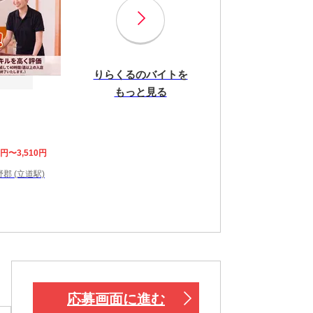
りらくるのバイトを
もっと見る
8円〜3,510円
郡 (立道駅)
応募画面に進む