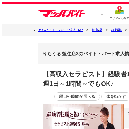
エリアから探
アルバイト・バイト求人TOP
徳島県
板野郡
りらくる 藍住店3のバイト・パート求人
【高収入セラピスト】経験者1
週1日～1時間～でもOK♪
曜日や時間が選べる
体を動かす