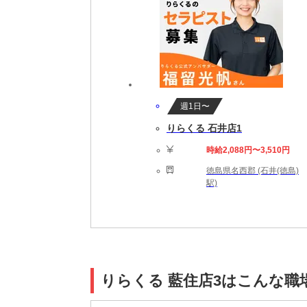
週1日〜
りらくる 石井店1
時給2,088円〜3,510円
徳島県名西郡 (石井(徳島)
駅)
りらくる 藍住店3はこんな職