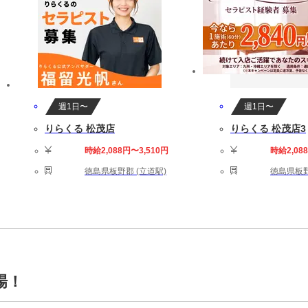
週1日〜
週1日〜
りらくる 松茂店
りらくる 松茂店3
時給2,088円〜3,510円
時給2,08
徳島県板野郡 (立道駅)
徳島県板野
場！