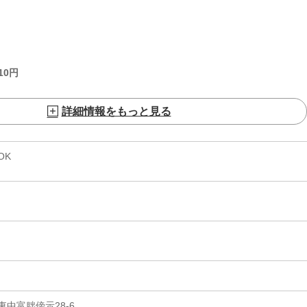
10
円
詳細情報をもっと見る
OK
中富朏傍示28-6