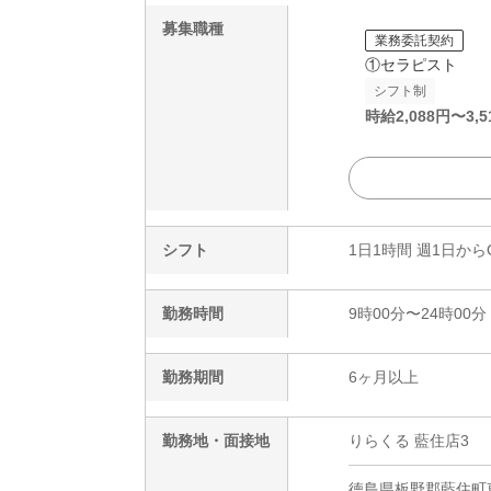
募集職種
業務委託契約
①セラピスト
シフト制
時給
2,088
円〜
3,5
シフト
1日1時間 週1日から
勤務時間
9時00分〜24時00分
勤務期間
6ヶ月以上
勤務地・面接地
りらくる 藍住店3
徳島県板野郡藍住町東