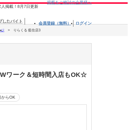
掲載をご検討の企業様へ
求人掲載！8月7日更新
プしたバイト
会員登録（無料）
ログイン
ージ
りらくる 藍住店3
☆Wワーク＆短時間入店もOK☆
日からOK