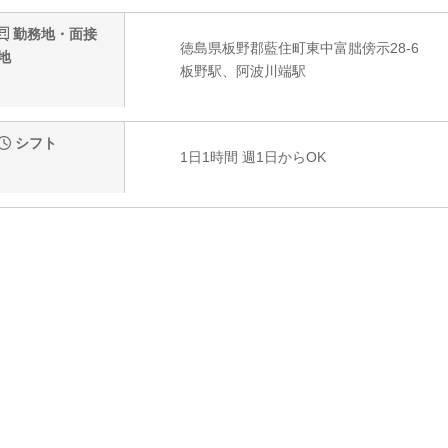
勤務地・面接
徳島県板野郡藍住町東中富朏傍示28-6
地
板野駅、阿波川端駅
シフト
1日1時間 週1日からOK