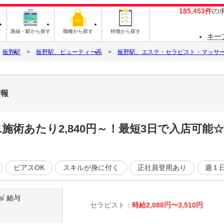
185,453件
の
す
路線・駅から探す
職種から探す
特徴から探す
キー
板野駅
板野駅、ビューティー系
板野駅、エステ・セラピスト・マッサ
情報
施術あたり2,840円～！最短3日で入店可能
ピアスOK
スキルが身に付く
正社員登用あり
週１
給与
セラピスト：
時給2,088円〜3,510円