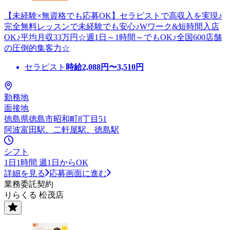
【未経験×無資格でも応募OK】セラピストで高収入を実現♪
完全無料レッスンで未経験でも安心♪Wワーク&短時間入店
OK♪平均月収33万円☆週1日～1時間～でもOK♪全国600店舗
の圧倒的集客力☆
セラピスト
時給
2,088
円〜
3,510
円
勤務地
面接地
徳島県徳島市昭和町8丁目51
阿波富田駅、二軒屋駅、徳島駅
シフト
1日1時間 週1日からOK
詳細を見る
応募画面に進む
業務委託契約
りらくる 松茂店