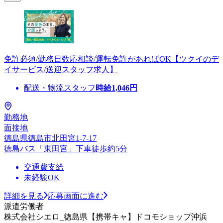
免許必須/勤務日数応相談/運転免許があればOK【ツクイのデ
イサービス/送迎スタッフ求人】
配送・物流スタッフ
時給
1,046
円
勤務地
面接地
徳島県徳島市北田宮1-7-17
徳島バス「東田宮」下車徒歩約5分
交通費支給
未経験OK
詳細を見る
応募画面に進む
派遣労働者
株式会社シエロ_徳島県【携帯キャ】ドコモショップ沖浜