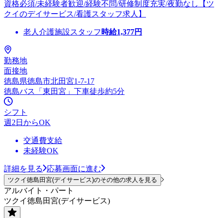
資格必須/未経験者歓迎/経験不問/研修制度充実/夜勤なし【ツ
クイのデイサービス/看護スタッフ求人】
老人介護施設スタッフ
時給
1,377
円
勤務地
面接地
徳島県徳島市北田宮1-7-17
徳島バス「東田宮」下車徒歩約5分
シフト
週2日からOK
交通費支給
未経験OK
詳細を見る
応募画面に進む
ツクイ徳島田宮(デイサービス)のその他の求人を見る
アルバイト・パート
ツクイ徳島田宮(デイサービス)