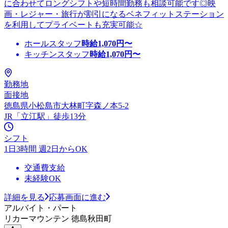
に合わせてロングシフトや短時間勤務も相談可能です◎映
画・レジャー・旅行が割引になるベネフィットステーション
を利用してプライベートも充実可能☆
ホールスタッフ
時給
1,070
円〜
キッチンスタッフ
時給
1,070
円〜
勤務地
面接地
徳島県小松島市大林町字森ノ本5-2
JR「立江駅」徒歩13分
シフト
1日3時間 週2日からOK
交通費支給
未経験OK
詳細を見る
応募画面に進む
アルバイト・パート
リカーマウンテン 徳島秋田町