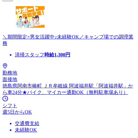
＼期間限定×男女活躍中♪未経験OK／キャンプ場での調理業
務
清掃スタッフ
時給
1,300
円
勤務地
面接地
徳島県阿南市椿町 ＪＲ牟岐線 阿波福井駅「阿波福井駅」か
ら車24分★バイク、マイカー通勤OK（無料駐車場あり）
シフト
週5日からOK
交通費支給
未経験OK