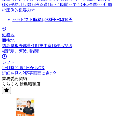
OK♪平均月収33万円☆週1日～1時間～でもOK♪全国600店舗
の圧倒的集客力☆
セラピスト
時給
2,088
円〜
3,510
円
勤務地
面接地
徳島県板野郡藍住町東中富朏傍示28-6
板野駅、阿波川端駅
シフト
1日1時間 週1日からOK
詳細を見る
応募画面に進む
業務委託契約
りらくる 徳島昭和店