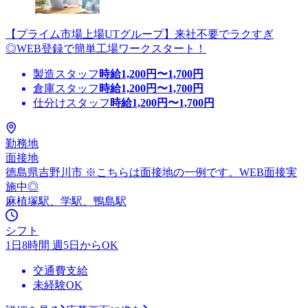
【プライム市場上場UTグループ】来社不要でラクすぎ
◎WEB登録で簡単工場ワークスタート！
製造スタッフ
時給
1,200
円〜
1,700
円
倉庫スタッフ
時給
1,200
円〜
1,700
円
仕分けスタッフ
時給
1,200
円〜
1,700
円
勤務地
面接地
徳島県吉野川市 ※こちらは面接地の一例です。WEB面接実
施中◎
麻植塚駅、学駅、鴨島駅
シフト
1日8時間 週5日からOK
交通費支給
未経験OK