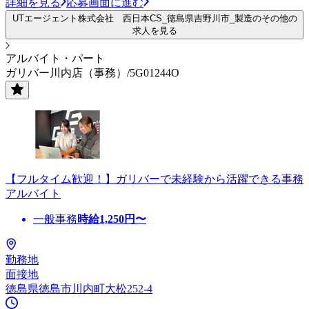
詳細を見る
応募画面に進む
UTエージェント株式会社 西日本CS_徳島県吉野川市_製造のその他の
求人を見る
アルバイト・パート
ガリバー川内店（事務）/5G01244O
【フルタイム歓迎！】ガリバーで未経験から活躍できる事務
アルバイト
一般事務
時給
1,250
円〜
勤務地
面接地
徳島県徳島市川内町大松252-4