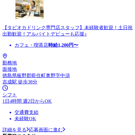
【タピオカドリンク専門店スタッフ】未経験者歓迎！土日祝
出勤歓迎！アルバイトデビューも応援♪
カフェ・喫茶店
時給
1,200
円〜
勤務地
面接地
徳島県板野郡藍住町奥野字中須
吉成駅 徒歩38分
シフト
1日4時間 週2日からOK
交通費支給
未経験OK
詳細を見る
応募画面に進む