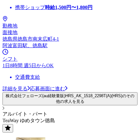
携帯ショップ
時給
1,500
円〜
1,800
円
勤務地
面接地
徳島県徳島市南末広町4-1
阿波富田駅、徳島駅
シフト
1日8時間 週5日からOK
交通費支給
詳細を見る
応募画面に進む
株式会社フェローズ(au経験量販)HRS_AK_1518_2298T(A)(HRS)のその
他の求人を見る
アルバイト・パート
TeaWay ゆめタウン徳島