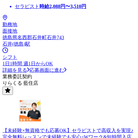
セラピスト
時給
2,088
円〜
3,510
円
勤務地
面接地
徳島県名西郡石井町石井743
石井(徳島)駅
シフト
1日1時間 週1日からOK
詳細を見る
応募画面に進む
業務委託契約
りらくる 藍住店
【未経験×無資格でも応募OK】セラピストで高収入を実現♪
完全無料レッスンで未経験でも安心♪Wワーク&短時間入店