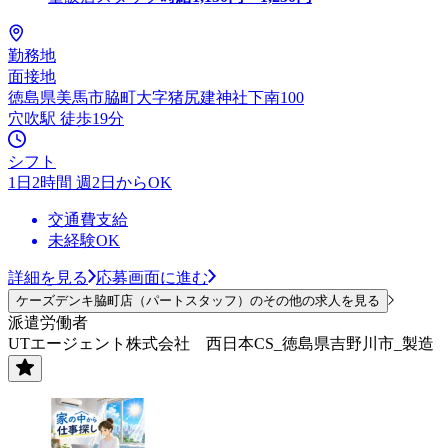
勤務地
面接地
徳島県美馬市脇町大字猪尻建神社下南100
穴吹駅 徒歩19分
シフト
1日2時間 週2日からOK
交通費支給
未経験OK
詳細を見る
応募画面に進む
ケーズデンキ脇町店（パートスタッフ）のその他の求人を見る
派遣労働者
UTエージェント株式会社 西日本CS_徳島県吉野川市_製造