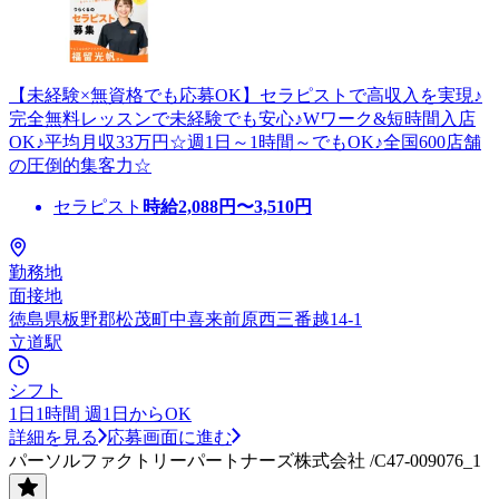
【未経験×無資格でも応募OK】セラピストで高収入を実現♪
完全無料レッスンで未経験でも安心♪Wワーク&短時間入店
OK♪平均月収33万円☆週1日～1時間～でもOK♪全国600店舗
の圧倒的集客力☆
セラピスト
時給
2,088
円〜
3,510
円
勤務地
面接地
徳島県板野郡松茂町中喜来前原西三番越14-1
立道駅
シフト
1日1時間 週1日からOK
詳細を見る
応募画面に進む
パーソルファクトリーパートナーズ株式会社 /C47-009076_1