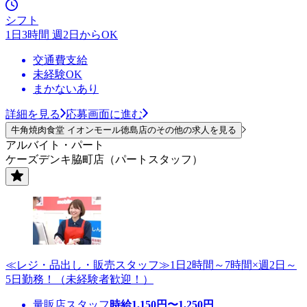
シフト
1日3時間 週2日からOK
交通費支給
未経験OK
まかないあり
詳細を見る
応募画面に進む
牛角焼肉食堂 イオンモール徳島店のその他の求人を見る
アルバイト・パート
ケーズデンキ脇町店（パートスタッフ）
≪レジ・品出し・販売スタッフ≫1日2時間～7時間×週2日～
5日勤務！（未経験者歓迎！）
量販店スタッフ
時給
1,150
円〜
1,250
円