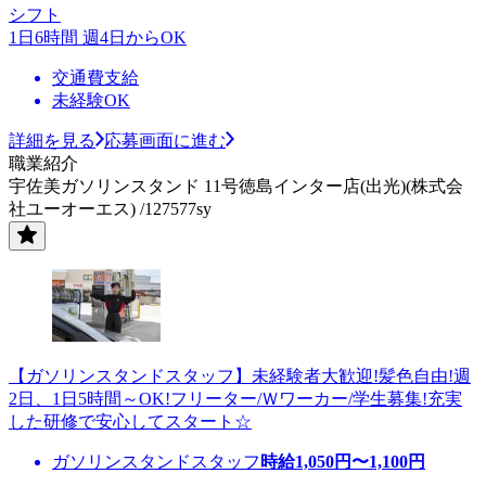
シフト
1日6時間 週4日からOK
交通費支給
未経験OK
詳細を見る
応募画面に進む
職業紹介
宇佐美ガソリンスタンド 11号徳島インター店(出光)(株式会
社ユーオーエス) /127577sy
【ガソリンスタンドスタッフ】未経験者大歓迎!髪色自由!週
2日、1日5時間～OK!フリーター/Ｗワーカー/学生募集!充実
した研修で安心してスタート☆
ガソリンスタンドスタッフ
時給
1,050
円〜
1,100
円