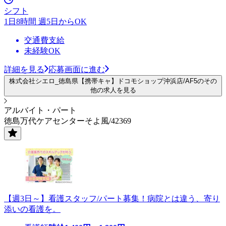
シフト
1日8時間 週5日からOK
交通費支給
未経験OK
詳細を見る
応募画面に進む
株式会社シエロ_徳島県【携帯キャ】ドコモショップ沖浜店/AF5のその
他の求人を見る
アルバイト・パート
徳島万代ケアセンターそよ風/42369
【週3日～】看護スタッフ/パート募集！病院とは違う、寄り
添いの看護を。