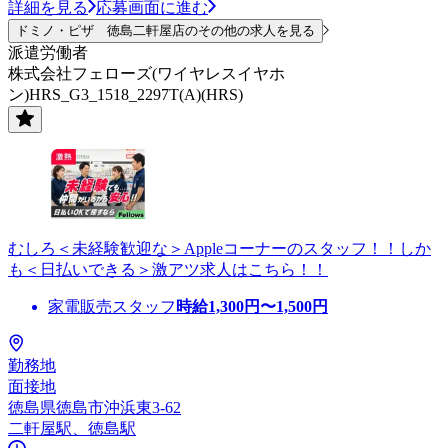
詳細を見る
応募画面に進む
ドミノ・ピザ 徳島二軒屋店のその他の求人を見る
派遣労働者
株式会社フェローズ(ワイヤレスイヤホ
ン)HRS_G3_1518_2297T(A)(HRS)
むしろ＜未経験歓迎な＞Appleコーナーのスタッフ！！しか
も＜日払いできる＞激アツ求人はこちら！！
家電販売スタッフ
時給
1,300
円〜
1,500
円
勤務地
面接地
徳島県徳島市沖浜東3-62
二軒屋駅、徳島駅