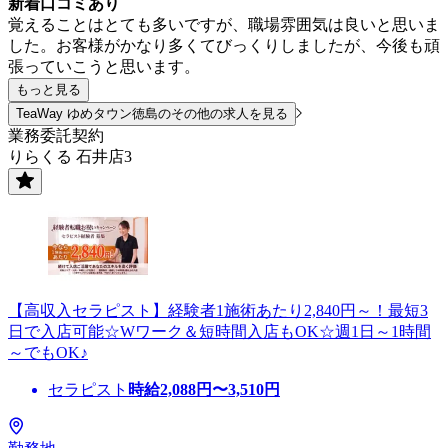
新着口コミあり
覚えることはとても多いですが、職場雰囲気は良いと思いま
した。お客様がかなり多くてびっくりしましたが、今後も頑
張っていこうと思います。
もっと見る
TeaWay ゆめタウン徳島のその他の求人を見る
業務委託契約
りらくる 石井店3
【高収入セラピスト】経験者1施術あたり2,840円～！最短3
日で入店可能☆Wワーク＆短時間入店もOK☆週1日～1時間
～でもOK♪
セラピスト
時給
2,088
円〜
3,510
円