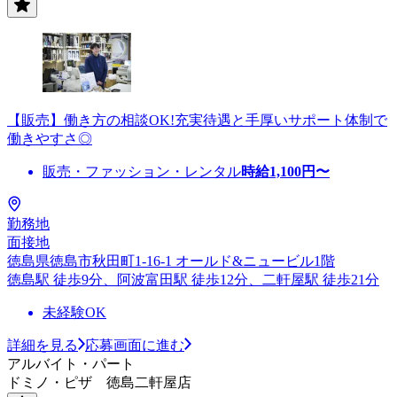
【販売】働き方の相談OK!充実待遇と手厚いサポート体制で
働きやすさ◎
販売・ファッション・レンタル
時給
1,100
円〜
勤務地
面接地
徳島県徳島市秋田町1-16-1 オールド&ニュービル1階
徳島駅 徒歩9分、阿波富田駅 徒歩12分、二軒屋駅 徒歩21分
未経験OK
詳細を見る
応募画面に進む
アルバイト・パート
ドミノ・ピザ 徳島二軒屋店