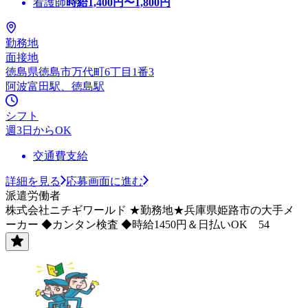
看護師
時給
1,400
円〜
1,800
円
勤務地
面接地
徳島県徳島市万代町6丁目1番3
阿波富田駅、徳島駅
シフト
週3日からOK
交通費支給
詳細を見る
応募画面に進む
派遣労働者
株式会社ニチギワールド ★勤務地★兵庫県姫路市の大手メ
ーカー ◆カンタン検査 ◆時給1450円＆日払いOK 54