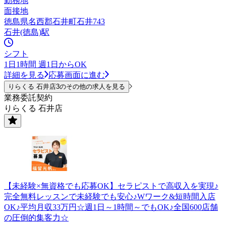
勤務地
面接地
徳島県名西郡石井町石井743
石井(徳島)駅
シフト
1日1時間 週1日からOK
詳細を見る
応募画面に進む
りらくる 石井店3のその他の求人を見る
業務委託契約
りらくる 石井店
【未経験×無資格でも応募OK】セラピストで高収入を実現♪
完全無料レッスンで未経験でも安心♪Wワーク&短時間入店
OK♪平均月収33万円☆週1日～1時間～でもOK♪全国600店舗
の圧倒的集客力☆