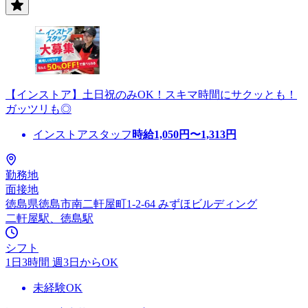
【インストア】土日祝のみOK！スキマ時間にサクッとも！
ガッツリも◎
インストアスタッフ
時給
1,050
円〜
1,313
円
勤務地
面接地
徳島県徳島市南二軒屋町1-2-64 みずほビルディング
二軒屋駅、徳島駅
シフト
1日3時間 週3日からOK
未経験OK