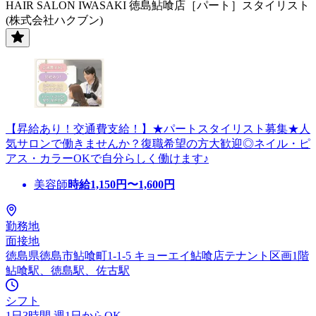
HAIR SALON IWASAKI 徳島鮎喰店［パート］スタイリスト
(株式会社ハクブン)
【昇給あり！交通費支給！】★パートスタイリスト募集★人
気サロンで働きませんか？復職希望の方大歓迎◎ネイル・ピ
アス・カラーOKで自分らしく働けます♪
美容師
時給
1,150
円〜
1,600
円
勤務地
面接地
徳島県徳島市鮎喰町1-1-5 キョーエイ鮎喰店テナント区画1階
鮎喰駅、徳島駅、佐古駅
シフト
1日3時間 週1日からOK