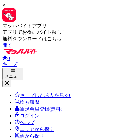
×
マッハバイトアプリ
アプリでお得にバイト探し！
無料ダウンロードはこちら
開く
0
キープ
メニュー
キープした求人を見る
0
検索履歴
新規会員登録(無料)
ログイン
ヘルプ
エリアから探す
駅から探す