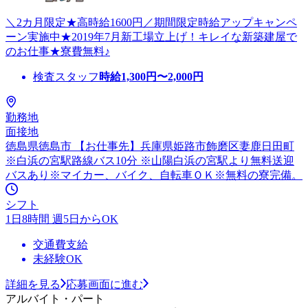
＼2カ月限定★高時給1600円／期間限定時給アップキャンペ
ーン実施中★2019年7月新工場立上げ！キレイな新築建屋で
のお仕事★寮費無料♪
検査スタッフ
時給
1,300
円〜
2,000
円
勤務地
面接地
徳島県徳島市 【お仕事先】兵庫県姫路市飾磨区妻鹿日田町
※白浜の宮駅路線バス10分 ※山陽白浜の宮駅より無料送迎
バスあり※マイカー、バイク、自転車ＯＫ※無料の寮完備。
シフト
1日8時間 週5日からOK
交通費支給
未経験OK
詳細を見る
応募画面に進む
アルバイト・パート