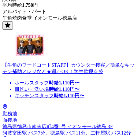
平均時給
1,758
円
アルバイト・パート
牛角焼肉食堂 イオンモール徳島店
【牛角のフードコートSTAFF】カウンター接客／簡単なキッ
チン補助／レジなど★週2~OK！学生歓迎☆彡
ホールスタッフ
時給
1,110
円〜
皿洗い・洗い場
時給
1,110
円〜
キッチンスタッフ
時給
1,110
円〜
勤務地
面接地
徳島県徳島市南末広町4番1号 イオンモール徳島 3F
阿波富田駅 バス7分、徳島駅 バス11分、二軒屋駅 バス12分