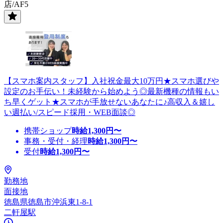
店/AF5
【スマホ案内スタッフ】入社祝金最大10万円★スマホ選びや
設定のお手伝い！未経験から始めよう◎最新機種の情報もい
ち早くゲット★スマホが手放せないあなたに♪高収入＆嬉し
い週払い/スピード採用・WEB面談◎
携帯ショップ
時給
1,300
円〜
事務・受付・経理
時給
1,300
円〜
受付
時給
1,300
円〜
勤務地
面接地
徳島県徳島市沖浜東1-8-1
二軒屋駅