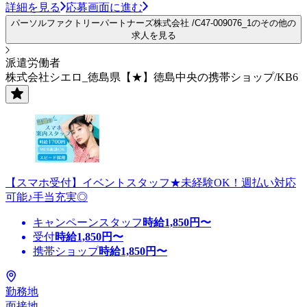
詳細を見る
応募画面に進む
パーソルファクトリーパートナーズ株式会社 /C47-009076_1のその他の
求人を見る
派遣労働者
株式会社シエロ_徳島県【★】徳島中央の携帯ショップ/KB6
【スマホ受付】イベントスタッフ★未経験OK！週払い対応
可能♪手当充実◎
キャンペーンスタッフ
時給
1,850
円〜
受付
時給
1,850
円〜
携帯ショップ
時給
1,850
円〜
勤務地
面接地