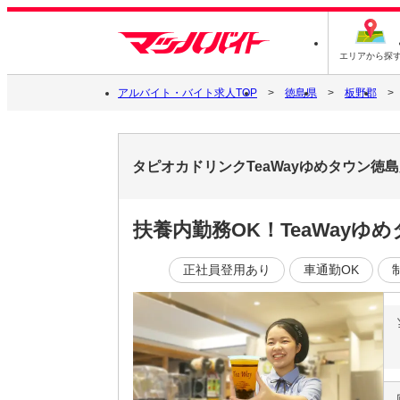
エリアから探
アルバイト・バイト求人TOP
徳島県
板野郡
タピオカドリンクTeaWayゆめタウン徳
扶養内勤務OK！TeaWayゆ
正社員登用あり
車通勤OK