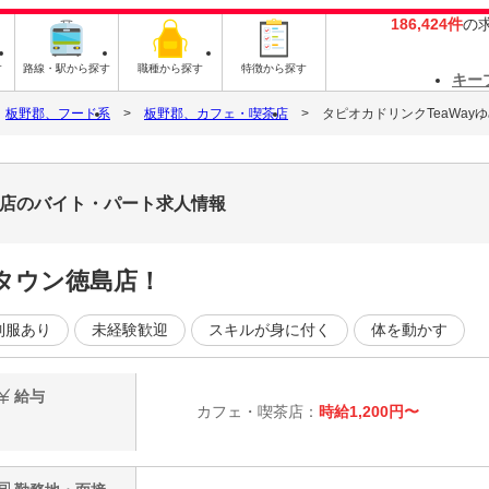
186,424件
の
す
路線・駅から探す
職種から探す
特徴から探す
キー
板野郡、フード系
板野郡、カフェ・喫茶店
タピオカドリンクTeaWay
島店のバイト・パート求人情報
めタウン徳島店！
制服あり
未経験歓迎
スキルが身に付く
体を動かす
給与
カフェ・喫茶店：
時給1,200円〜