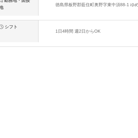
勤務地・面接
徳島県板野郡藍住町奥野字東中須88-1 ゆ
地
シフト
1日4時間 週2日からOK