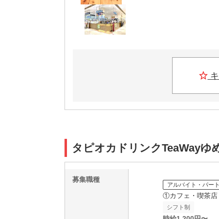
キ
タピオカドリンクTeaWay
募集職種
アルバイト・パー
①カフェ・喫茶店
シフト制
時給
1,200
円〜