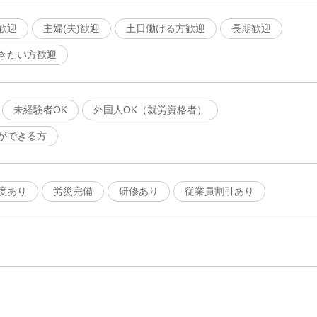
歓迎
主婦(夫)歓迎
土日働ける方歓迎
長期歓迎
きたい方歓迎
未経験者OK
外国人OK（就労資格者）
ができる方
度あり
労災完備
研修あり
従業員割引あり