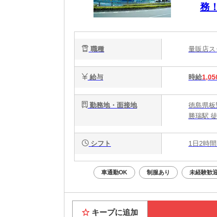
務
職種
量販店
給与
時給
1,05
勤務地・面接地
徳島県板
勝瑞駅 徒
シフト
1日2時間
車通勤OK
制服あり
未経験歓
キープに追加