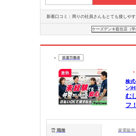
新着口コミ：
周りの社員さんもとても接しやすく丁寧です。
ケーズデンキ藍住店（学
派遣労働者
株式
ン)H
む
フ
ら
職種
家電販