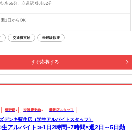
徒歩55分、立道駅 徒歩52分
 週1日からOK
す
交通費支給
未経験歓迎
すぐ応募する
板野郡
交通費支給
量販店スタッフ
ズデンキ藍住店（学生アルバイトスタッフ）
学生アルバイト≫1日2時間~7時間×週2日～5日勤