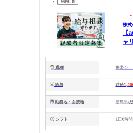
契約社員
株式会
【
ャ
職種
携帯シ
給与
時給
1,40
勤務地・面接地
徳島県板
シフト
1日8時間