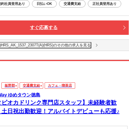
契約社員登用あり
日払いOK
交通費支給
正社員登用あり
すぐ応募する
S_AK_1537_2307T(A)(HRS)のその他の求人を見る
板野郡
交通費支給
カフェ・喫茶店
aWay ゆめタウン徳島
タピオカドリンク専門店スタッフ】未経験者歓
！土日祝出勤歓迎！アルバイトデビューも応援♪