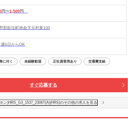
0
円〜
1,500
円
野郡藍住町徳命字元村東100
 週5日からOK
身に付く
未経験歓迎
正社員登用あり
交通費支給
すぐ応募する
RS_G3_1537_2306T(A)(HRS)のその他の求人を見る