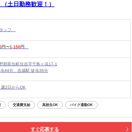
！（土日勤務歓迎！）
スタッフ
0
円〜
1,150
円
野郡藍住町住吉字千鳥ヶ浜17-1
歩44分、吉成駅 徒歩35分
 週2日からOK
迎
交通費支給
高校生OK
バイク通勤OK
すぐ応募する