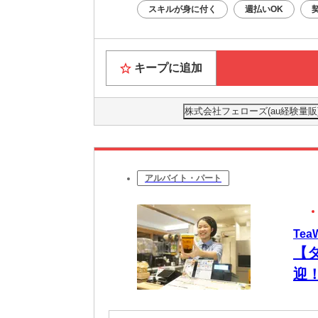
スキルが身に付く
週払いOK
キープに追加
株式会社フェローズ(au経験量販)HR
アルバイト・パート
Te
【
迎