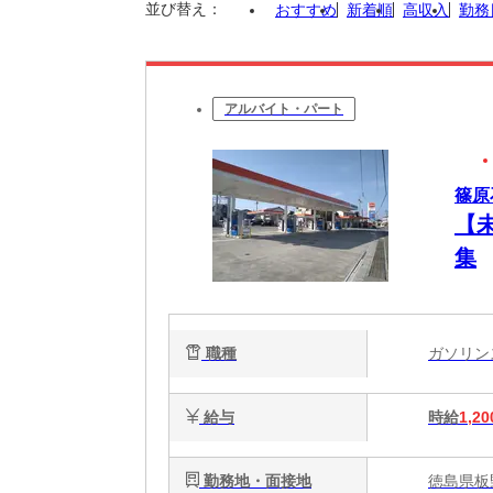
並び替え：
おすすめ
新着順
高収入
勤務
アルバイト・パート
篠原
【
集
職種
ガソリ
給与
時給
1,20
勤務地・面接地
徳島県板