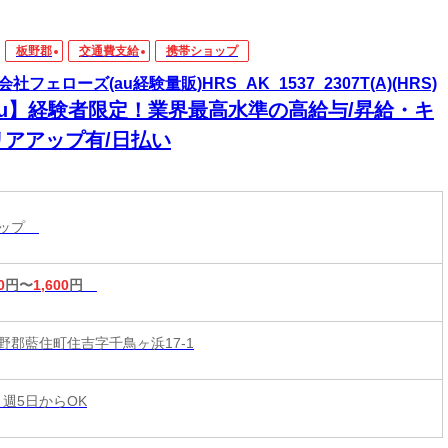
板野郡
交通費支給
携帯ショップ
社フェローズ(au経験量販)HRS_AK_1537_2307T(A)(HRS)
au】経験者限定！業界最高水準の高給与/昇給・キ
リアアップ有/日払い
ョップ
0
円〜
1,600
円
野郡藍住町住吉字千鳥ヶ浜17-1
 週5日からOK