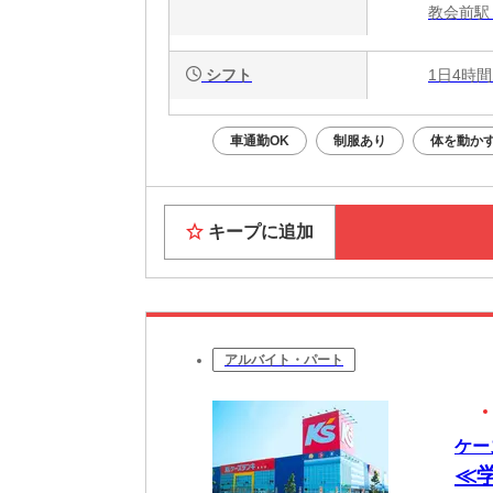
教会前駅 
シフト
1日4時間
車通勤OK
制服あり
体を動か
キープに追加
アルバイト・パート
ケー
≪