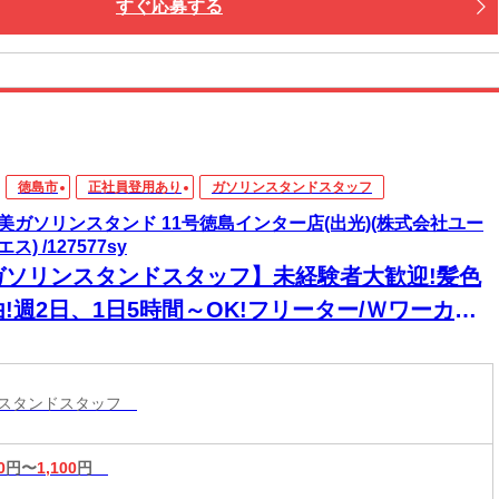
すぐ応募する
徳島市
正社員登用あり
ガソリンスタンドスタッフ
美ガソリンスタンド 11号徳島インター店(出光)(株式会社ユー
ス) /127577sy
ガソリンスタンドスタッフ】未経験者大歓迎!髪色
!週2日、1日5時間～OK!フリーター/Ｗワーカー/
生募集!充実した研修で安心してスタート☆
ンスタンドスタッフ
0
円〜
1,100
円