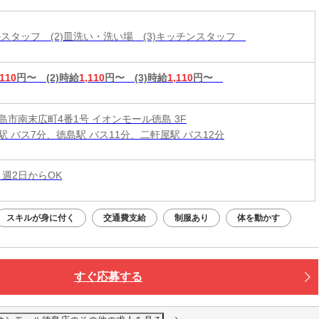
ールスタッフ (2)皿洗い・洗い場 (3)キッチンスタッフ
,110
円〜
(2)時給
1,110
円〜
(3)時給
1,110
円〜
島市南末広町4番1号 イオンモール徳島 3F
駅 バス7分、徳島駅 バス11分、二軒屋駅 バス12分
 週2日からOK
スキルが身に付く
交通費支給
制服あり
体を動かす
すぐ応募する