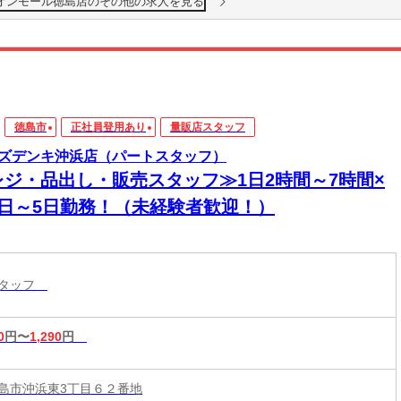
オンモール徳島店のその他の求人を見る
徳島市
正社員登用あり
量販店スタッフ
ズデンキ沖浜店（パートスタッフ）
レジ・品出し・販売スタッフ≫1日2時間～7時間×
2日～5日勤務！（未経験者歓迎！）
スタッフ
0
円〜
1,290
円
島市沖浜東3丁目６２番地