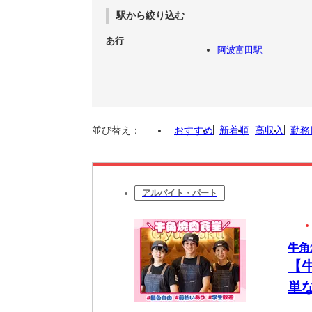
駅から絞り込む
あ行
阿波富田駅
並び替え：
おすすめ
新着順
高収入
勤務
アルバイト・パート
牛角
【
単
彡