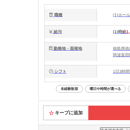
職種
(1)ホ
給与
(1)時給
1
勤務地・面接地
徳島県徳
阿波富田
シフト
1日3時間
未経験歓迎
曜日や時間が選べる
キープに追加