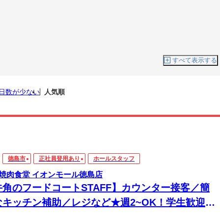
すべて表示する
日数が少ない
人気順
徳島市
正社員登用あり
ホールスタッフ
焼肉食堂 イオンモール徳島店
牛角のフードコートSTAFF】カウンター接客／簡
なキッチン補助／レジなど★週2~OK！学生歓迎☆