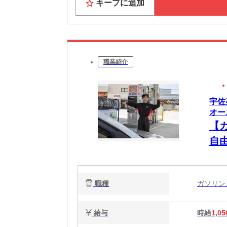
キープに追加
職業紹介
宇佐
オーエ
【
自由
学
職種
ガソリ
給与
時給
1,05