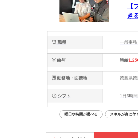
【
き
職種
一般事
給与
時給
1,25
勤務地・面接地
徳島県徳
シフト
1日6時間
曜日や時間が選べる
スキルが身に付