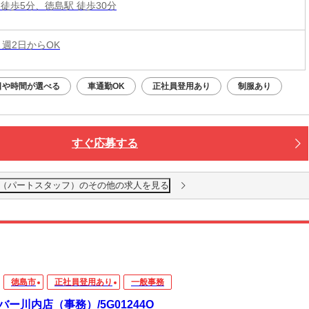
 徒歩5分、徳島駅 徒歩30分
 週2日からOK
日や時間が選べる
車通勤OK
正社員登用あり
制服あり
すぐ応募する
（パートスタッフ）のその他の求人を見る
徳島市
正社員登用あり
一般事務
バー川内店（事務）/5G01244O