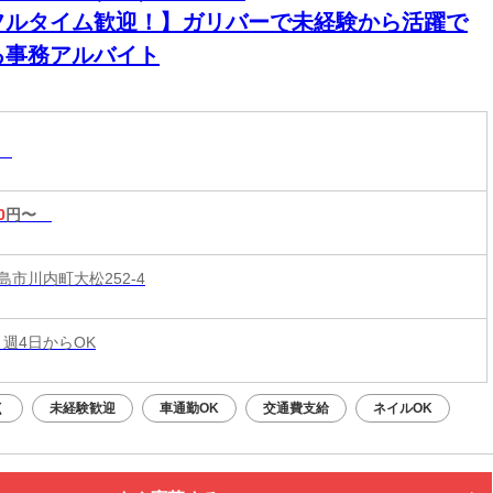
フルタイム歓迎！】ガリバーで未経験から活躍で
る事務アルバイト
務
0
円〜
島市川内町大松252-4
 週4日からOK
く
未経験歓迎
車通勤OK
交通費支給
ネイルOK