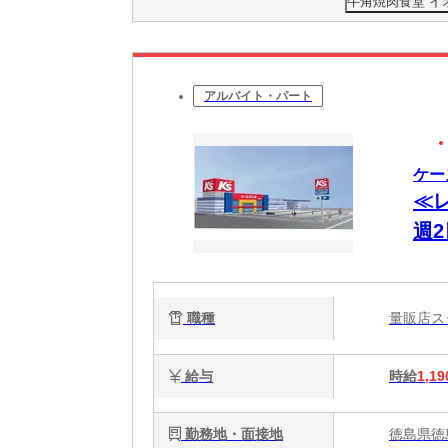
牛角焼肉食堂 イ
アルバイト・パート
ケー
≪
週
職種
量販店
給与
時給
1,19
勤務地・面接地
徳島県徳