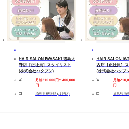
HAIR SALON IWASAKI 徳島大
HAIR SALON I
寺店［正社員］スタイリスト
古店［正社員］ス
(株式会社ハクブン)
(株式会社ハクブン
月給210,000円〜400,000
月給210,0
円
円
徳島県板野郡 (板野駅)
徳島県徳島