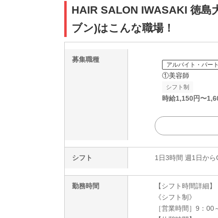
HAIR SALON IWASA
ブン)はこんな職場！
募集職種
アルバイト・パー
①美容師
シフト制
時給
1,150
円〜
1,6
シフト
1日3時間 週1日から
勤務時間
【シフト時間詳細】
《シフト制》
［営業時間］9：00～