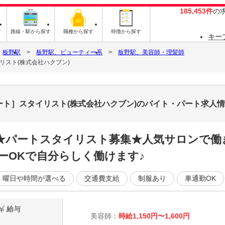
185,453件
の
す
路線・駅から探す
職種から探す
特徴から探す
キー
板野駅
板野駅、ビューティー系
板野駅、美容師・理髪師
タイリスト(株式会社ハクブン)
寺店［パート］スタイリスト(株式会社ハクブン)のバイト・パート求人
★パートスタイリスト募集★人気サロンで働
ーOKで自分らしく働けます♪
曜日や時間が選べる
交通費支給
制服あり
車通勤OK
給与
美容師：
時給1,150円〜1,600円