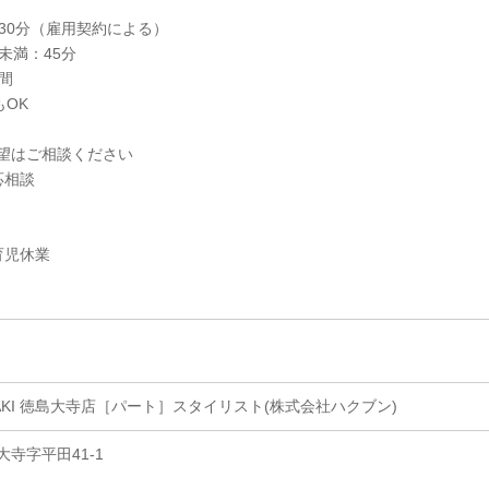
30分（雇用契約による）
未満：45分
間
もOK
望はご相談ください
応相談
育児休業
IWASAKI 徳島大寺店［パート］スタイリスト(株式会社ハクブン)
寺字平田41-1