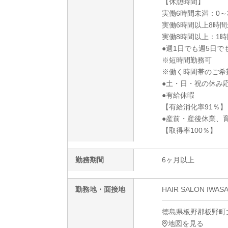
【休憩時間】
実働6時間未満：0～
実働6時間以上8時間
実働8時間以上：1時
●週1日でも週5日で
※短時間勤務可
※働く時間帯のご希
●土・日・祝の休み
●有給休暇
【有給消化率91％】
●産前・産後休業、
【取得率100％】
勤務期間
6ヶ月以上
勤務地・面接地
HAIR SALON 
徳島県板野郡板野町大
地図を見る