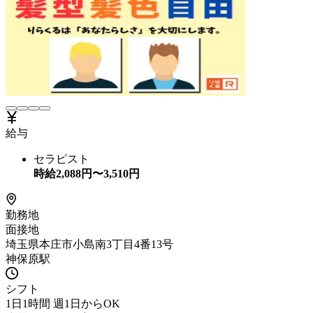
給与
セラピスト
時給
2,088
円〜
3,510
円
勤務地
面接地
埼玉県本庄市小島南3丁目4番13号
神保原駅
シフト
1日1時間 週1日からOK