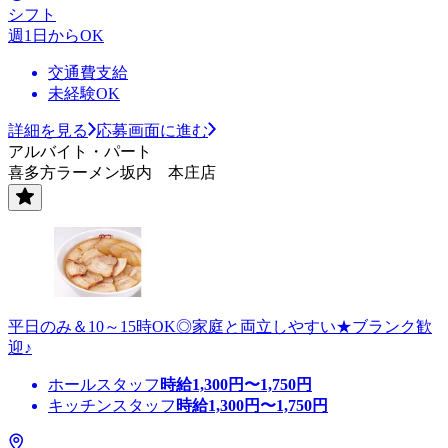
シフト
週1日からOK
交通費支給
未経験OK
詳細を見る
応募画面に進む
アルバイト・パート
喜多方ラーメン坂内 本庄店
平日のみ＆10～15時OK◎家庭と両立しやすい★ブランク歓
迎♪
ホールスタッフ
時給
1,300
円〜
1,750
円
キッチンスタッフ
時給
1,300
円〜
1,750
円