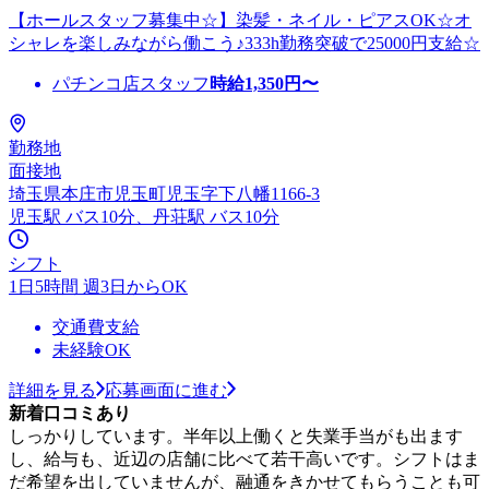
【ホールスタッフ募集中☆】染髪・ネイル・ピアスOK☆オ
シャレを楽しみながら働こう♪333h勤務突破で25000円支給☆
パチンコ店スタッフ
時給
1,350
円〜
勤務地
面接地
埼玉県本庄市児玉町児玉字下八幡1166-3
児玉駅 バス10分、丹荘駅 バス10分
シフト
1日5時間 週3日からOK
交通費支給
未経験OK
詳細を見る
応募画面に進む
新着口コミあり
しっかりしています。半年以上働くと失業手当がも出ます
し、給与も、近辺の店舗に比べて若干高いです。シフトはま
だ希望を出していませんが、融通をきかせてもらうことも可