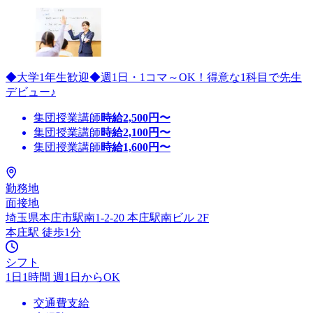
◆大学1年生歓迎◆週1日・1コマ～OK！得意な1科目で先生
デビュー♪
集団授業講師
時給
2,500
円〜
集団授業講師
時給
2,100
円〜
集団授業講師
時給
1,600
円〜
勤務地
面接地
埼玉県本庄市駅南1-2-20 本庄駅南ビル 2F
本庄駅 徒歩1分
シフト
1日1時間 週1日からOK
交通費支給