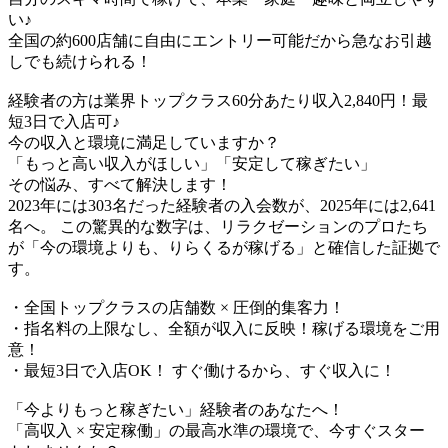
い♪​
全国の約600店舗に自由にエントリー可能だから急なお引越
しでも続けられる！
経験者の方は業界トップクラス60分あたり収入2,840円！最
短3日で入店可♪
今の収入と環境に満足していますか？
「もっと高い収入がほしい」「安定して稼ぎたい」
その悩み、すべて解決します！
2023年には303名だった経験者の入会数が、2025年には2,641
名へ。 この驚異的な数字は、リラクゼーションのプロたち
が「今の環境よりも、りらくるが稼げる」と確信した証拠で
す。
・全国トップクラスの店舗数 × 圧倒的集客力！
・指名料の上限なし、全額が収入に反映！稼げる環境をご用
意！
・最短3日で入店OK！ すぐ働けるから、すぐ収入に！
「今よりもっと稼ぎたい」経験者のあなたへ！
「高収入 × 安定稼働」の最高水準の環境で、今すぐスター