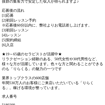
抜群の集客力で安定した収入が得られますよ♪
応募後の流れ
[1]応募
[2]初回レッスン予約
※応募後60分以内に、弊社よりお電話差し上げます。
[3]初回レッスン
[4]レッスン
[5]契約締結
[6]入店
★19～65歳のセラピストが活躍中★
リラクゼーション経験のある、50代女性や30代男性など、
様々な方が活躍しています。色々な方と関わることができる
のも「りらくる」の魅力の一つです
業界トップクラスの600店舗
年間530万人のお客様にご来店いただいている「りらく
る」。稼げる環境が整っています。
求人番号
5180209