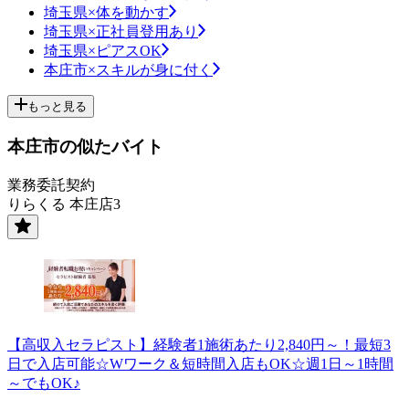
埼玉県×体を動かす
埼玉県×正社員登用あり
埼玉県×ピアスOK
本庄市×スキルが身に付く
もっと見る
本庄市の似たバイト
業務委託契約
りらくる 本庄店3
【高収入セラピスト】経験者1施術あたり2,840円～！最短3
日で入店可能☆Wワーク＆短時間入店もOK☆週1日～1時間
～でもOK♪