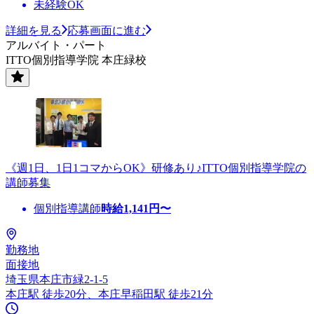
未経験OK
詳細を見る
応募画面に進む
アルバイト・パート
ITTO個別指導学院 本庄緑校
《週1日、1日1コマからOK》研修あり♪ITTO個別指導学院の
講師募集
個別指導講師
時給
1,141
円〜
勤務地
面接地
埼玉県本庄市緑2-1-5
本庄駅 徒歩20分、本庄早稲田駅 徒歩21分