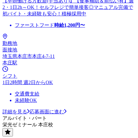
【早朝働ける方歓迎(手当あり)】【食事補助＆前払い有】週
2・1日2h～OK！セルフレジで簡単接客◎マニュアル完備で
初バイト・未経験も安心！積極採用中
ファーストフード
時給
1,200
円〜
勤務地
面接地
埼玉県本庄市本庄4-7-11
本庄駅
シフト
1日2時間 週2日からOK
交通費支給
未経験OK
詳細を見る
応募画面に進む
アルバイト・パート
栄光ゼミナール 本庄校