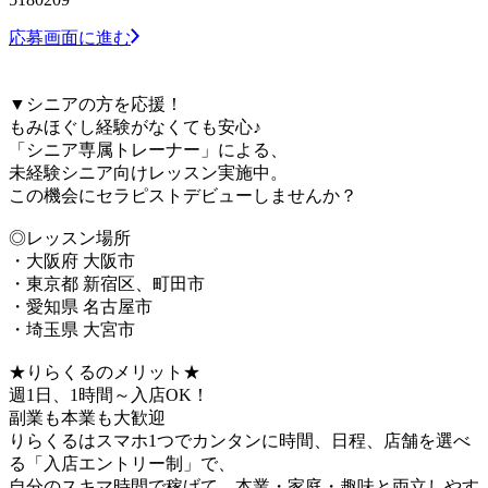
応募画面に進む
▼シニアの方を応援！
もみほぐし経験がなくても安心♪
「シニア専属トレーナー」による、
未経験シニア向けレッスン実施中。
この機会にセラピストデビューしませんか？
◎レッスン場所
・大阪府 大阪市
・東京都 新宿区、町田市
・愛知県 名古屋市
・埼玉県 大宮市
★りらくるのメリット★
週1日、1時間～入店OK！
副業も本業も大歓迎
りらくるはスマホ1つでカンタンに時間、日程、店舗を選べ
る「入店エントリー制」で、
​自分のスキマ時間で稼げて、本業・家庭・趣味と両立しやす