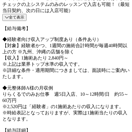
チェックの上システムのみのレッスンで入店も可能！（最短
当日契約、次の日には入店可能）
全て表示
【給与備考】
◆経験者向け収入アップ制度あり（条件あり）
【対象】経験者かつ、1週間の施術合計時間が毎週40時間以
上の方 ※九州、沖縄の店舗を除く
【収入】1施術あたり 2,840円～
※上記は業界トップ水準の収入です。
※詳細な条件・適用期間につきましては、面談時にご案内い
たします。
◆元整体師A様の月収例
りらくるでのみお仕事 週5日入店、10～12時間/日 約55～
60万円
※2,520円は「経験者」の1施術あたりの収入になります。
※時給表記となっておりますが、実際は1施術当たりの収入
となります。
【給与詳細】