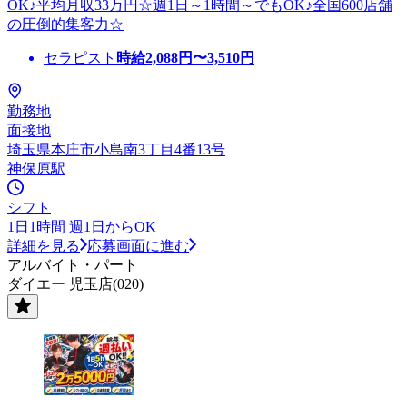
OK♪平均月収33万円☆週1日～1時間～でもOK♪全国600店舗
の圧倒的集客力☆
セラピスト
時給
2,088
円〜
3,510
円
勤務地
面接地
埼玉県本庄市小島南3丁目4番13号
神保原駅
シフト
1日1時間 週1日からOK
詳細を見る
応募画面に進む
アルバイト・パート
ダイエー 児玉店(020)