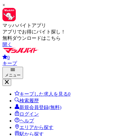
×
マッハバイトアプリ
アプリでお得にバイト探し！
無料ダウンロードはこちら
開く
0
キープ
メニュー
キープした求人を見る
0
検索履歴
新規会員登録(無料)
ログイン
ヘルプ
エリアから探す
駅から探す