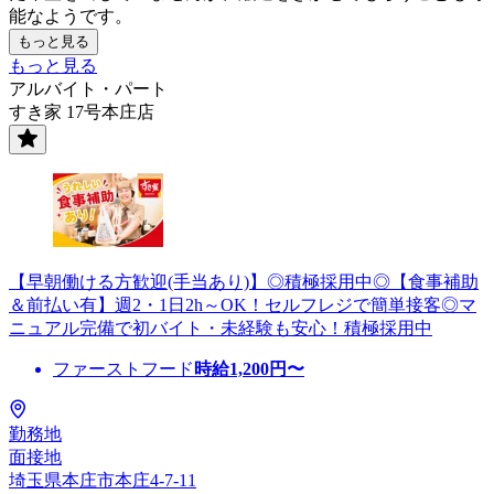
能なようです。
もっと見る
もっと見る
アルバイト・パート
すき家 17号本庄店
【早朝働ける方歓迎(手当あり)】◎積極採用中◎【食事補助
＆前払い有】週2・1日2h～OK！セルフレジで簡単接客◎マ
ニュアル完備で初バイト・未経験も安心！積極採用中
ファーストフード
時給
1,200
円〜
勤務地
面接地
埼玉県本庄市本庄4-7-11