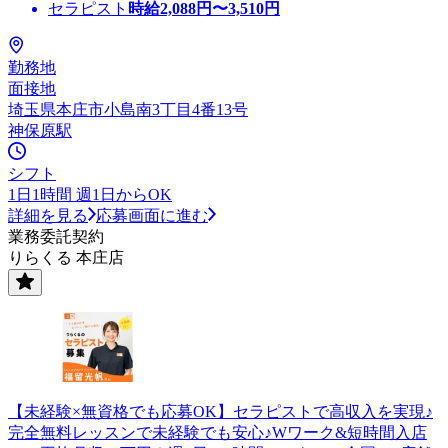
セラピスト
時給
2,088
円〜
3,510
円
勤務地
面接地
埼玉県本庄市小島南3丁目4番13号
神保原駅
シフト
1日1時間 週1日からOK
詳細を見る
応募画面に進む
業務委託契約
りらくる 本庄店
【未経験×無資格でも応募OK】セラピストで高収入を実現♪
完全無料レッスンで未経験でも安心♪Wワーク&短時間入店