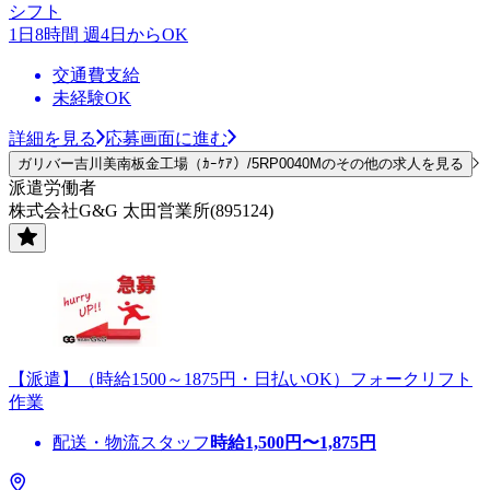
シフト
1日8時間 週4日からOK
交通費支給
未経験OK
詳細を見る
応募画面に進む
ガリバー吉川美南板金工場（ｶｰｹｱ）/5RP0040Mのその他の求人を見る
派遣労働者
株式会社G&G 太田営業所(895124)
【派遣】（時給1500～1875円・日払いOK）フォークリフト
作業
配送・物流スタッフ
時給
1,500
円〜
1,875
円