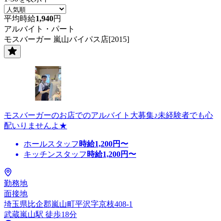
平均時給
1,940
円
アルバイト・パート
モスバーガー 嵐山バイパス店[2015]
モスバーガーのお店でのアルバイト大募集♪未経験者でも心
配いりませんよ★
ホールスタッフ
時給
1,200
円〜
キッチンスタッフ
時給
1,200
円〜
勤務地
面接地
埼玉県比企郡嵐山町平沢字京枝408-1
武蔵嵐山駅 徒歩18分