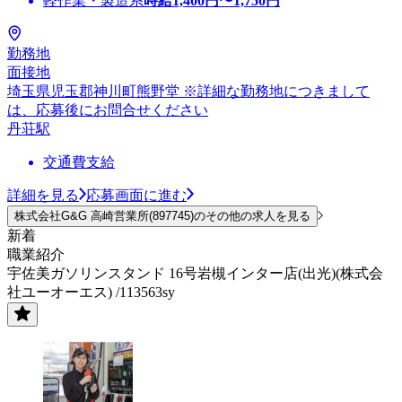
軽作業・製造系
時給
1,400
円〜
1,750
円
勤務地
面接地
埼玉県児玉郡神川町熊野堂 ※詳細な勤務地につきまして
は、応募後にお問合せください
丹荘駅
交通費支給
詳細を見る
応募画面に進む
株式会社G&G 高崎営業所(897745)のその他の求人を見る
新着
職業紹介
宇佐美ガソリンスタンド 16号岩槻インター店(出光)(株式会
社ユーオーエス) /113563sy