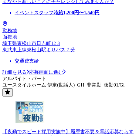
えながら新しいことにチャレンジしてみませんか？
イベントスタッフ
時給
1,200
円〜
1,540
円
勤務地
面接地
埼玉県東松山市日吉町12-3
東武東上線東松山駅よりバス７分
交通費支給
詳細を見る
応募画面に進む
アルバイト・パート
ユースタイルホーム 伊奈(世話人)_GH_非常勤_夜勤01/Gi
【夜勤でスピード採用実施中】履歴書不要＆電話応募ならす