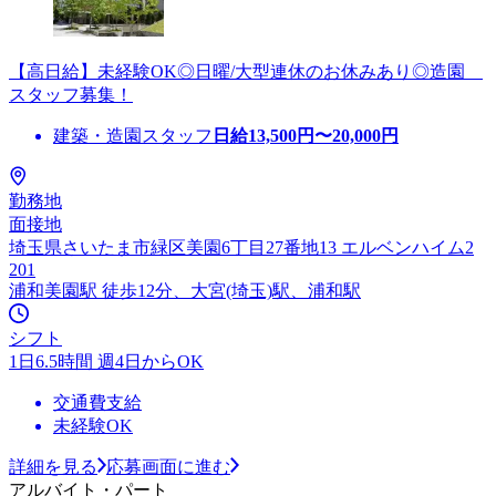
【高日給】未経験OK◎日曜/大型連休のお休みあり◎造園
スタッフ募集！
建築・造園スタッフ
日給
13,500
円〜
20,000
円
勤務地
面接地
埼玉県さいたま市緑区美園6丁目27番地13 エルベンハイム2
201
浦和美園駅 徒歩12分、大宮(埼玉)駅、浦和駅
シフト
1日6.5時間 週4日からOK
交通費支給
未経験OK
詳細を見る
応募画面に進む
アルバイト・パート