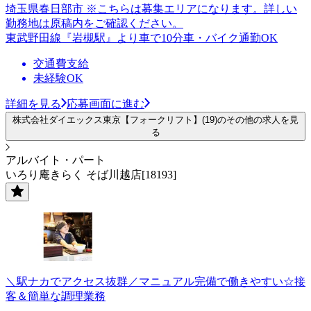
埼玉県春日部市 ※こちらは募集エリアになります。詳しい
勤務地は原稿内をご確認ください。
東武野田線『岩槻駅』より車で10分車・バイク通勤OK
交通費支給
未経験OK
詳細を見る
応募画面に進む
株式会社ダイエックス東京【フォークリフト】(19)のその他の求人を見
る
アルバイト・パート
いろり庵きらく そば川越店[18193]
＼駅ナカでアクセス抜群／マニュアル完備で働きやすい☆接
客＆簡単な調理業務