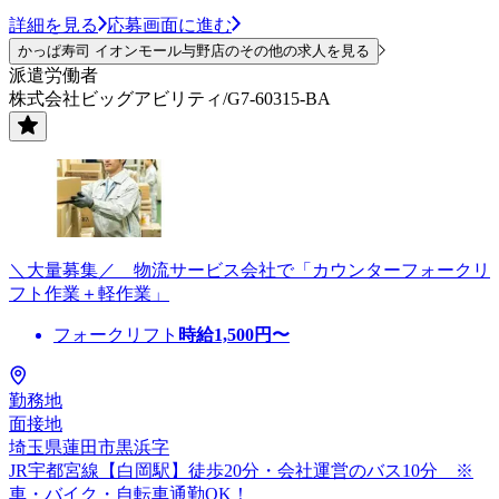
詳細を見る
応募画面に進む
かっぱ寿司 イオンモール与野店のその他の求人を見る
派遣労働者
株式会社ビッグアビリティ/G7-60315-BA
＼大量募集／ 物流サービス会社で「カウンターフォークリ
フト作業＋軽作業」
フォークリフト
時給
1,500
円〜
勤務地
面接地
埼玉県蓮田市黒浜字
JR宇都宮線【白岡駅】徒歩20分・会社運営のバス10分 ※
車・バイク・自転車通勤OK！