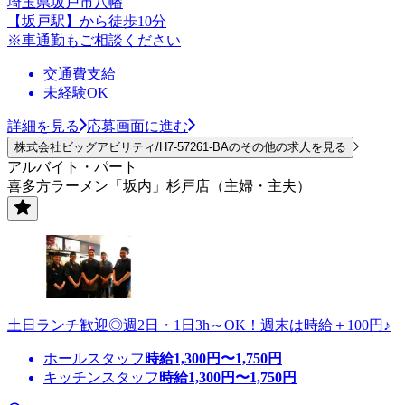
埼玉県坂戸市八幡
【坂戸駅】から徒歩10分
※車通勤もご相談ください
交通費支給
未経験OK
詳細を見る
応募画面に進む
株式会社ビッグアビリティ/H7-57261-BAのその他の求人を見る
アルバイト・パート
喜多方ラーメン「坂内」杉戸店（主婦・主夫）
土日ランチ歓迎◎週2日・1日3h～OK！週末は時給＋100円♪
ホールスタッフ
時給
1,300
円〜
1,750
円
キッチンスタッフ
時給
1,300
円〜
1,750
円