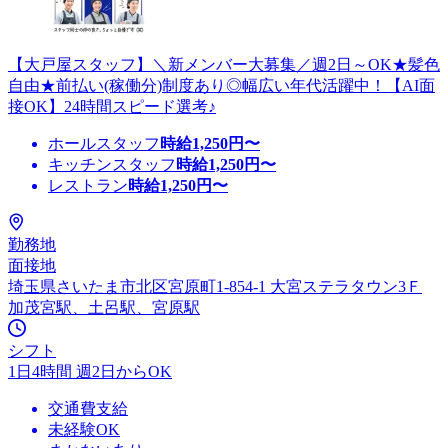
【大戸屋スタッフ】＼新メンバー大募集／週2日～OK★髪色
自由★前払い(稼働分)制度あり◎幅広い年代活躍中！【AI面
接OK】24時間スピード選考♪
ホールスタッフ
時給
1,250
円〜
キッチンスタッフ
時給
1,250
円〜
レストラン
時給
1,250
円〜
勤務地
面接地
埼玉県さいたま市北区宮原町1-854-1 大宮ステラタウン3Ｆ
加茂宮駅、土呂駅、宮原駅
シフト
1日4時間 週2日からOK
交通費支給
未経験OK