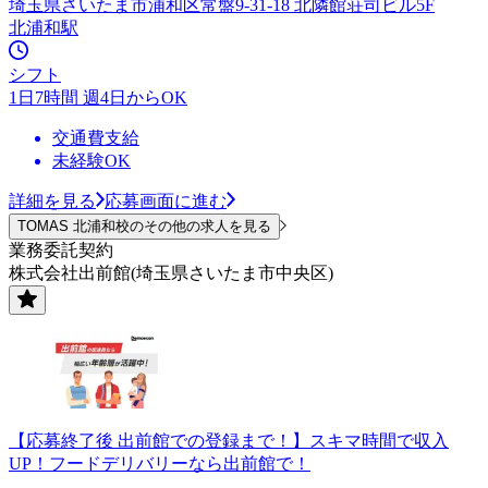
埼玉県さいたま市浦和区常盤9-31-18 北隣館荘司ビル5F
北浦和駅
シフト
1日7時間 週4日からOK
交通費支給
未経験OK
詳細を見る
応募画面に進む
TOMAS 北浦和校のその他の求人を見る
業務委託契約
株式会社出前館(埼玉県さいたま市中央区)
【応募終了後 出前館での登録まで！】スキマ時間で収入
UP！フードデリバリーなら出前館で！