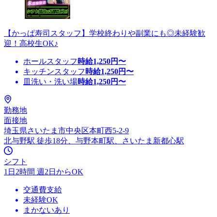
【かっぱ寿司スタッフ】学校終わりや副業にも◎未経験歓
迎！高校生OK♪
ホールスタッフ
時給
1,250
円〜
キッチンスタッフ
時給
1,250
円〜
皿洗い・洗い場
時給
1,250
円〜
勤務地
面接地
埼玉県さいたま市中央区本町西5-2-9
北与野駅 徒歩18分、与野本町駅、さいたま新都心駅
シフト
1日2時間 週2日からOK
交通費支給
未経験OK
まかないあり