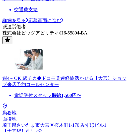
交通費支給
詳細を見る
応募画面に進む
派遣労働者
株式会社ビッグアビリティ/H6-55804-BA
週4～OK!駅チカ◆ドコモ関連経験活かせる【大宮】ショッ
プ来店予約コールセンター
電話受付スタッフ
時給
1,500
円〜
勤務地
面接地
埼玉県さいたま市大宮区桜木町1-170 みずほビル1
【大宮駅】徒歩2分