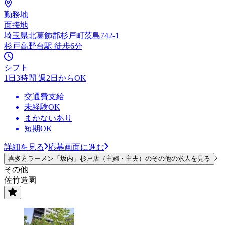
勤務地
面接地
埼玉県北葛飾郡杉戸町茨島742-1
杉戸高野台駅 徒歩6分
シフト
1日3時間 週2日からOK
交通費支給
未経験OK
まかないあり
短期OK
詳細を見る
応募画面に進む
喜多方ラーメン「坂内」杉戸店（主婦・主夫）のその他の求人を見る
その他
佐竹造園