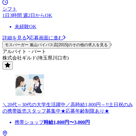
シフト
1日3時間 週2日からOK
未経験OK
詳細を見る
応募画面に進む
モスバーガー 嵐山バイパス店[2015]のその他の求人を見る
アルバイト・パート
株式会社ギルド(埼玉県川口市)
＼20代～30代の大学生活躍中／高時給1,800円～!!土日祝のみ
の携帯販売スタッフ募集中★応募年齢制限あり★
携帯ショップ
時給
1,800
円〜
3,000
円