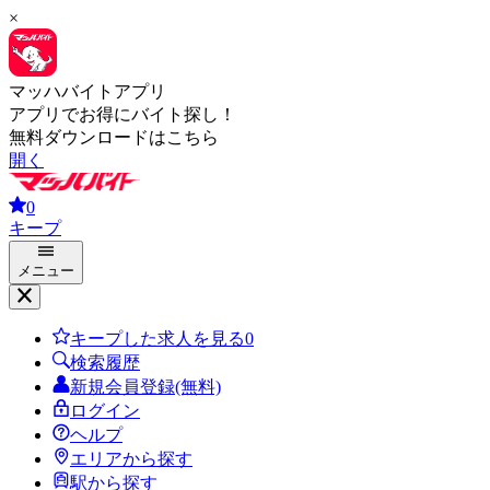
×
マッハバイトアプリ
アプリでお得にバイト探し！
無料ダウンロードはこちら
開く
0
キープ
メニュー
キープした求人を見る
0
検索履歴
新規会員登録(無料)
ログイン
ヘルプ
エリアから探す
駅から探す