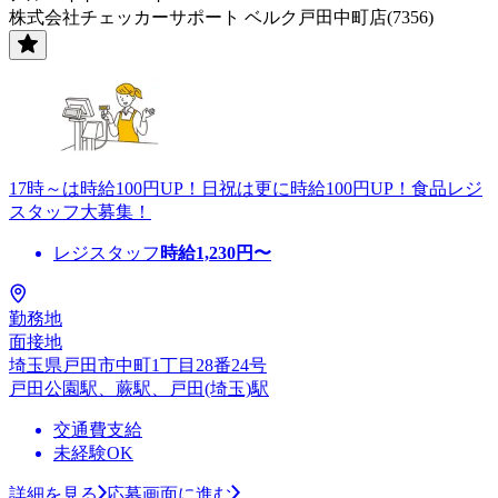
株式会社チェッカーサポート ベルク戸田中町店(7356)
17時～は時給100円UP！日祝は更に時給100円UP！食品レジ
スタッフ大募集！
レジスタッフ
時給
1,230
円〜
勤務地
面接地
埼玉県戸田市中町1丁目28番24号
戸田公園駅、蕨駅、戸田(埼玉)駅
交通費支給
未経験OK
詳細を見る
応募画面に進む