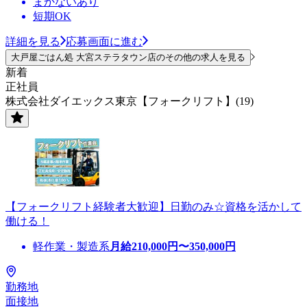
まかないあり
短期OK
詳細を見る
応募画面に進む
大戸屋ごはん処 大宮ステラタウン店のその他の求人を見る
新着
正社員
株式会社ダイエックス東京【フォークリフト】(19)
【フォークリフト経験者大歓迎】日勤のみ☆資格を活かして
働ける！
軽作業・製造系
月給
210,000
円〜
350,000
円
勤務地
面接地