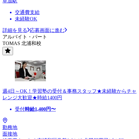
草加駅
交通費支給
未経験OK
詳細を見る
応募画面に進む
アルバイト・パート
TOMAS 北浦和校
週4日～OK！学習塾の受付＆事務スタッフ★未経験からチャ
レンジ大歓迎★時給1400円
受付
時給
1,400
円〜
勤務地
面接地