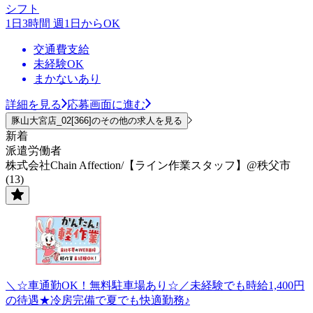
シフト
1日3時間 週1日からOK
交通費支給
未経験OK
まかないあり
詳細を見る
応募画面に進む
豚山大宮店_02[366]のその他の求人を見る
新着
派遣労働者
株式会社Chain Affection/【ライン作業スタッフ】@秩父市
(13)
＼☆車通勤OK！無料駐車場あり☆／未経験でも時給1,400円
の待遇★冷房完備で夏でも快適勤務♪