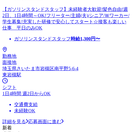
【ガソリンスタンドスタッフ】未経験者大歓迎!髪色自由!週
2日、1日4時間～OK!フリーター/主婦(夫)/シニア/Ｗワーカー/
学生募集!充実した研修で安心してスタート☆接客も楽しい
仕事 平日のみOK
ガソリンスタンドスタッフ
時給
1,300
円〜
勤務地
面接地
埼玉県さいたま市岩槻区南平野5-6-4
東岩槻駅
シフト
1日4時間 週2日からOK
交通費支給
未経験OK
詳細を見る
応募画面に進む
新着