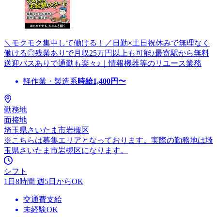
＼モクモク集中して働ける！／日勤×土日祝休みで無理なく
働ける◎残業ありで月収25万円以上も可能♪最寄駅から無料
送迎バスありで通勤も楽々♪｜情報機器等のリユース業務
軽作業・製造系
時給
1,400
円〜
勤務地
面接地
埼玉県さいたま市岩槻区
※こちらは募集エリアとなっております。実際の勤務地は埼
玉県さいたま市岩槻区になります。
シフト
1日8時間 週5日からOK
交通費支給
未経験OK