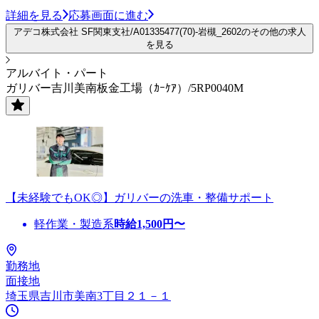
詳細を見る
応募画面に進む
アデコ株式会社 SF関東支社/A01335477(70)-岩槻_2602のその他の求人
を見る
アルバイト・パート
ガリバー吉川美南板金工場（ｶｰｹｱ）/5RP0040M
【未経験でもOK◎】ガリバーの洗車・整備サポート
軽作業・製造系
時給
1,500
円〜
勤務地
面接地
埼玉県吉川市美南3丁目２１－１