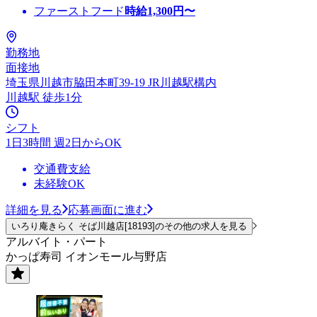
ファーストフード
時給
1,300
円〜
勤務地
面接地
埼玉県川越市脇田本町39-19 JR川越駅構内
川越駅 徒歩1分
シフト
1日3時間 週2日からOK
交通費支給
未経験OK
詳細を見る
応募画面に進む
いろり庵きらく そば川越店[18193]のその他の求人を見る
アルバイト・パート
かっぱ寿司 イオンモール与野店