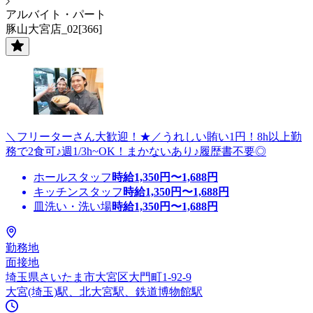
アルバイト・パート
豚山大宮店_02[366]
＼フリーターさん大歓迎！★／うれしい賄い1円！8h以上勤
務で2食可♪週1/3h~OK！まかないあり♪履歴書不要◎
ホールスタッフ
時給
1,350
円〜
1,688
円
キッチンスタッフ
時給
1,350
円〜
1,688
円
皿洗い・洗い場
時給
1,350
円〜
1,688
円
勤務地
面接地
埼玉県さいたま市大宮区大門町1-92-9
大宮(埼玉)駅、北大宮駅、鉄道博物館駅