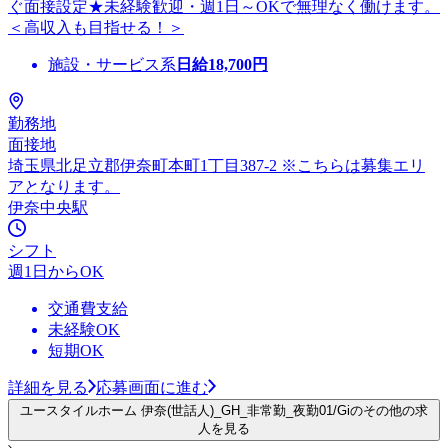
ぐ面接設定★未経験歓迎・週1日～OKで無理なく働けます。
＜高収入も目指せる！＞
施設・サービス系
日給
18,700
円
勤務地
面接地
埼玉県北足立郡伊奈町本町1丁目387-2 ※こちらは募集エリ
アとなります。
伊奈中央駅
シフト
週1日からOK
交通費支給
未経験OK
短期OK
詳細を見る
応募画面に進む
ユースタイルホーム 伊奈(世話人)_GH_非常勤_夜勤01/Giのその他の求
人を見る