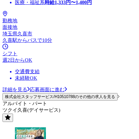
医療・福祉系
時給
1,333
円〜
1,400
円
勤務地
面接地
埼玉県久喜市
久喜駅からバスで10分
シフト
週2日からOK
交通費支給
未経験OK
詳細を見る
応募画面に進む
株式会社スタッフサービス/H10510788のその他の求人を見る
アルバイト・パート
ツクイ久喜(デイサービス)