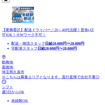
【業務委託】配送ドライバー／20～40代活躍！普免(AT
可)OK！※Wワーク不可！
配送・物流スタッフ
日給
20,000
円〜
28,800
円
宅配便スタッフ
日給
20,000
円〜
28,800
円
勤務地
面接地
埼玉県久喜市
※こちらは募集エリアとなります。直行直帰で出社不要◎
シフト
週5日からOK
未経験OK