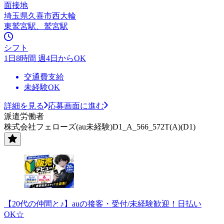
面接地
埼玉県久喜市西大輪
東鷲宮駅、鷲宮駅
シフト
1日8時間 週4日からOK
交通費支給
未経験OK
詳細を見る
応募画面に進む
派遣労働者
株式会社フェローズ(au未経験)D1_A_566_572T(A)(D1)
【20代の仲間と♪】auの接客・受付/未経験歓迎！日払い
OK☆