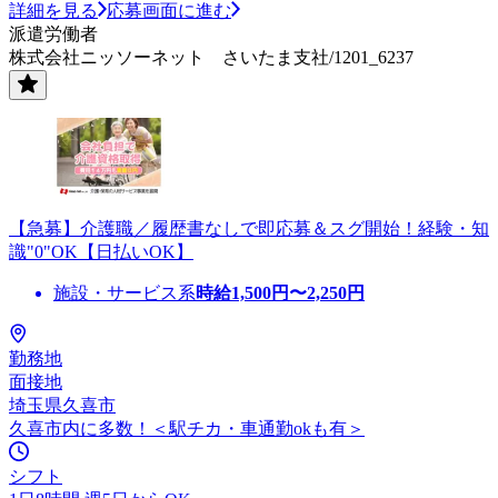
詳細を見る
応募画面に進む
派遣労働者
株式会社ニッソーネット さいたま支社/1201_6237
【急募】介護職／履歴書なしで即応募＆スグ開始！経験・知
識"0"OK【日払いOK】
施設・サービス系
時給
1,500
円〜
2,250
円
勤務地
面接地
埼玉県久喜市
久喜市内に多数！＜駅チカ・車通勤okも有＞
シフト