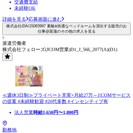
交通費支給
未経験OK
詳細を見る
応募画面に進む
株式会社iDA/15083997 素敵&快適なベッドルームを演出する販売のお
仕事@菖蒲のその他の求人を見る
派遣労働者
株式会社フェローズ(JCOM営業)D1_J_566_2077(A)(D1)
≪週休3日制≫プライベート充実×月給27万～J:COMサービス
の提案 #未経験歓迎 #20代多数 #インセンティブ有
法人営業
時給
1,650
円〜
1,800
円
勤務地