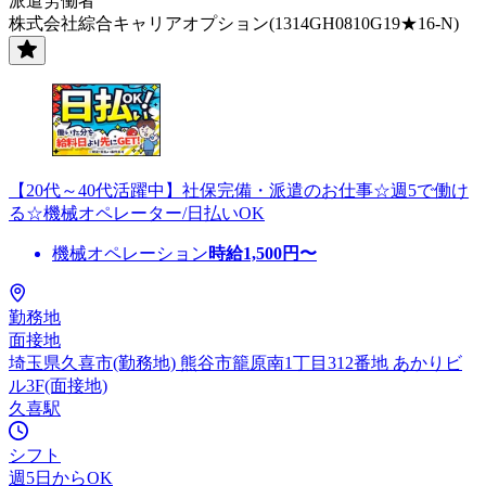
派遣労働者
株式会社綜合キャリアオプション(1314GH0810G19★16-N)
【20代～40代活躍中】社保完備・派遣のお仕事☆週5で働け
る☆機械オペレーター/日払いOK
機械オペレーション
時給
1,500
円〜
勤務地
面接地
埼玉県久喜市(勤務地) 熊谷市籠原南1丁目312番地 あかりビ
ル3F(面接地)
久喜駅
シフト
週5日からOK