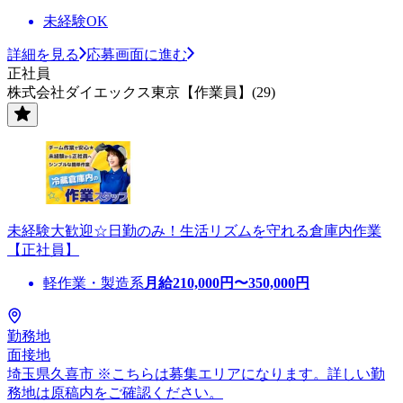
未経験OK
詳細を見る
応募画面に進む
正社員
株式会社ダイエックス東京【作業員】(29)
未経験大歓迎☆日勤のみ！生活リズムを守れる倉庫内作業
【正社員】
軽作業・製造系
月給
210,000
円〜
350,000
円
勤務地
面接地
埼玉県久喜市 ※こちらは募集エリアになります。詳しい勤
務地は原稿内をご確認ください。