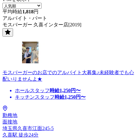
平均時給
1,818
円
アルバイト・パート
モスバーガー 久喜インター店[2019]
モスバーガーのお店でのアルバイト大募集♪未経験者でも心
配いりませんよ★
ホールスタッフ
時給
1,250
円〜
キッチンスタッフ
時給
1,250
円〜
勤務地
面接地
埼玉県久喜市江面245-5
久喜駅 徒歩24分