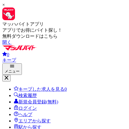
×
マッハバイトアプリ
アプリでお得にバイト探し！
無料ダウンロードはこちら
開く
0
キープ
メニュー
キープした求人を見る
0
検索履歴
新規会員登録(無料)
ログイン
ヘルプ
エリアから探す
駅から探す