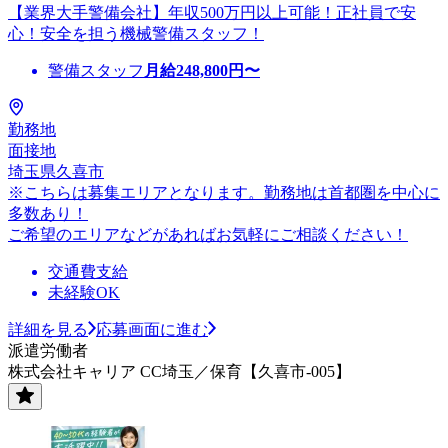
【業界大手警備会社】年収500万円以上可能！正社員で安
心！安全を担う機械警備スタッフ！
警備スタッフ
月給
248,800
円〜
勤務地
面接地
埼玉県久喜市
※こちらは募集エリアとなります。勤務地は首都圏を中心に
多数あり！
ご希望のエリアなどがあればお気軽にご相談ください！
交通費支給
未経験OK
詳細を見る
応募画面に進む
派遣労働者
株式会社キャリア CC埼玉／保育【久喜市-005】