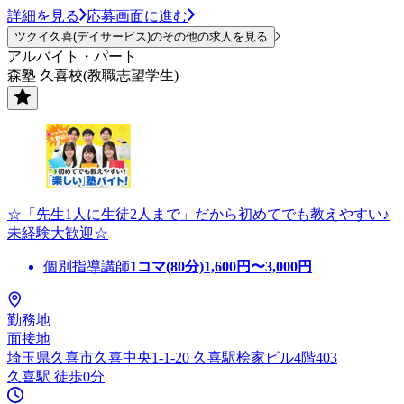
詳細を見る
応募画面に進む
ツクイ久喜(デイサービス)のその他の求人を見る
アルバイト・パート
森塾 久喜校(教職志望学生)
☆「先生1人に生徒2人まで」だから初めてでも教えやすい♪
未経験大歓迎☆
個別指導講師
1コマ(80分)
1,600
円〜
3,000
円
勤務地
面接地
埼玉県久喜市久喜中央1-1-20 久喜駅桧家ビル4階403
久喜駅 徒歩0分