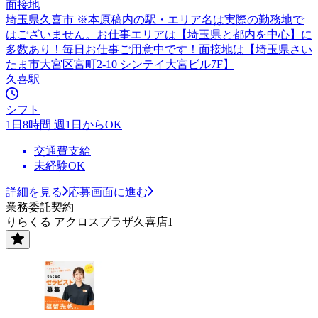
面接地
埼玉県久喜市 ※本原稿内の駅・エリア名は実際の勤務地で
はございません。お仕事エリアは【埼玉県と都内を中心】に
多数あり！毎日お仕事ご用意中です！面接地は【埼玉県さい
たま市大宮区宮町2-10 シンテイ大宮ビル7F】
久喜駅
シフト
1日8時間 週1日からOK
交通費支給
未経験OK
詳細を見る
応募画面に進む
業務委託契約
りらくる アクロスプラザ久喜店1