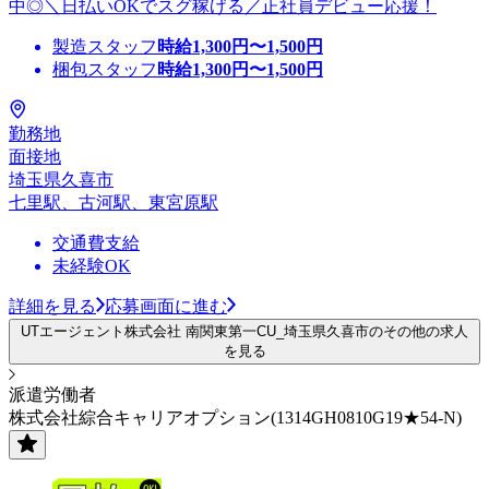
中◎＼日払いOKでスグ稼げる／正社員デビュー応援！
製造スタッフ
時給
1,300
円〜
1,500
円
梱包スタッフ
時給
1,300
円〜
1,500
円
勤務地
面接地
埼玉県久喜市
七里駅、古河駅、東宮原駅
交通費支給
未経験OK
詳細を見る
応募画面に進む
UTエージェント株式会社 南関東第一CU_埼玉県久喜市のその他の求人
を見る
派遣労働者
株式会社綜合キャリアオプション(1314GH0810G19★54-N)