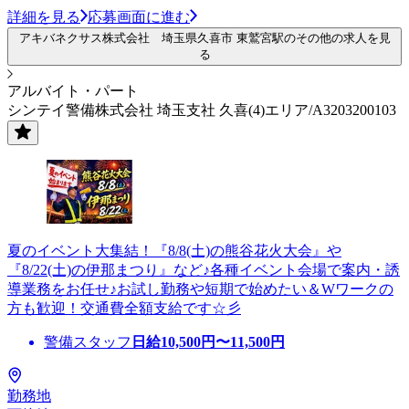
詳細を見る
応募画面に進む
アキバネクサス株式会社 埼玉県久喜市 東鷲宮駅のその他の求人を見
る
アルバイト・パート
シンテイ警備株式会社 埼玉支社 久喜(4)エリア/A3203200103
夏のイベント大集結！『8/8(土)の熊谷花火大会』や
『8/22(土)の伊那まつり』など♪各種イベント会場で案内・誘
導業務をお任せ♪お試し勤務や短期で始めたい＆Wワークの
方も歓迎！交通費全額支給です☆彡
警備スタッフ
日給
10,500
円〜
11,500
円
勤務地