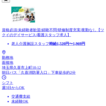
資格必須/未経験者歓迎/経験不問/研修制度充実/夜勤なし【ツ
クイのデイサービス/看護スタッフ求人】
老人介護施設スタッフ
時給
1,520
円〜
1,969
円
勤務地
面接地
埼玉県久喜市上町10-12
朝日バス「久喜消防署入口」下車徒歩約2分
シフト
週3日からOK
交通費支給
未経験OK