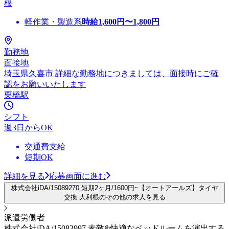
根
軽作業・製造系
時給
1,600
円〜
1,800
円
勤務地
面接地
埼玉県久喜市 詳細な勤務地につきましては、面接時にご確
認をお願いいたします
栗橋駅
シフト
週3日からOK
交通費支給
短期OK
詳細を見る
応募画面に進む
株式会社iDA/15089270 短期2ヶ月/1600円~【オートアールズ】タイヤ
交換 大利根のその他の求人を見る
派遣労働者
株式会社iDA/15083997 素敵&快適なベッドルームを演出する