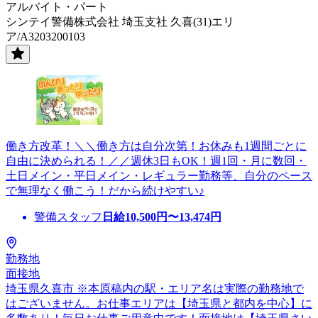
アルバイト・パート
シンテイ警備株式会社 埼玉支社 久喜(31)エリ
ア/A3203200103
働き方改革！＼＼働き方は自分次第！お休みも1週間ごとに
自由に決められる！／／週休3日もOK！週1回・月に数回・
土日メイン・平日メイン・レギュラー勤務等、自分のペース
で無理なく働こう！だから続けやすい♪
警備スタッフ
日給
10,500
円〜
13,474
円
勤務地
面接地
埼玉県久喜市 ※本原稿内の駅・エリア名は実際の勤務地で
はございません。お仕事エリアは【埼玉県と都内を中心】に