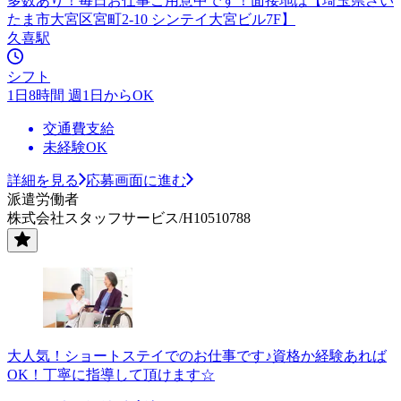
多数あり！毎日お仕事ご用意中です！面接地は【埼玉県さい
たま市大宮区宮町2-10 シンテイ大宮ビル7F】
久喜駅
シフト
1日8時間 週1日からOK
交通費支給
未経験OK
詳細を見る
応募画面に進む
派遣労働者
株式会社スタッフサービス/H10510788
大人気！ショートステイでのお仕事です♪資格か経験あれば
OK！丁寧に指導して頂けます☆