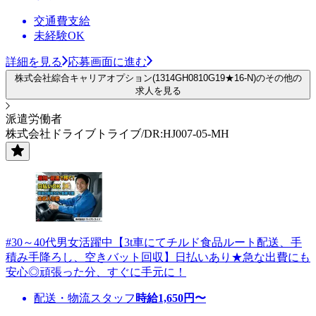
交通費支給
未経験OK
詳細を見る
応募画面に進む
株式会社綜合キャリアオプション(1314GH0810G19★16-N)のその他の
求人を見る
派遣労働者
株式会社ドライブトライブ/DR:HJ007-05-MH
#30～40代男女活躍中【3t車にてチルド食品ルート配送、手
積み手降ろし、空きバット回収】日払いあり★急な出費にも
安心◎頑張った分、すぐに手元に！
配送・物流スタッフ
時給
1,650
円〜