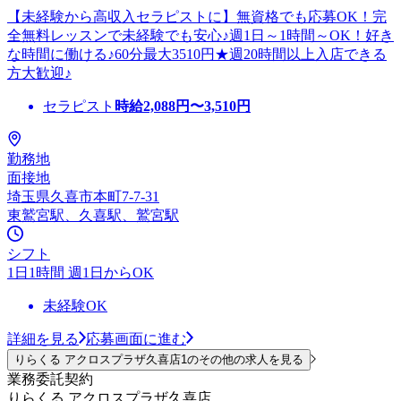
【未経験から高収入セラピストに】無資格でも応募OK！完
全無料レッスンで未経験でも安心♪週1日～1時間～OK！好き
な時間に働ける♪60分最大3510円★週20時間以上入店できる
方大歓迎♪
セラピスト
時給
2,088
円〜
3,510
円
勤務地
面接地
埼玉県久喜市本町7-7-31
東鷲宮駅、久喜駅、鷲宮駅
シフト
1日1時間 週1日からOK
未経験OK
詳細を見る
応募画面に進む
りらくる アクロスプラザ久喜店1のその他の求人を見る
業務委託契約
りらくる アクロスプラザ久喜店