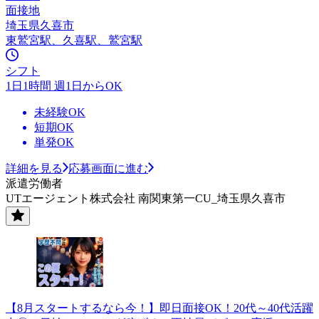
面接地
埼玉県久喜市
東鷲宮駅、久喜駅、鷲宮駅
シフト
1日1時間 週1日からOK
未経験OK
短期OK
単発OK
詳細を見る
応募画面に進む
派遣労働者
UTエージェント株式会社 南関東第一CU_埼玉県久喜市
【8月スタートするなら今！】即日面接OK！20代～40代活躍