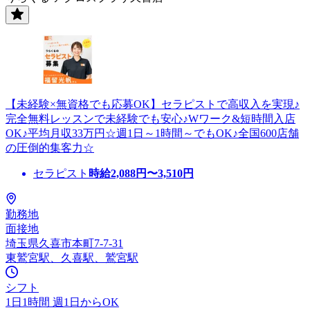
【未経験×無資格でも応募OK】セラピストで高収入を実現♪
完全無料レッスンで未経験でも安心♪Wワーク&短時間入店
OK♪平均月収33万円☆週1日～1時間～でもOK♪全国600店舗
の圧倒的集客力☆
セラピスト
時給
2,088
円〜
3,510
円
勤務地
面接地
埼玉県久喜市本町7-7-31
東鷲宮駅、久喜駅、鷲宮駅
シフト
1日1時間 週1日からOK