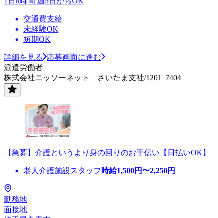
1日8時間 週5日からOK
交通費支給
未経験OK
短期OK
詳細を見る
応募画面に進む
派遣労働者
株式会社ニッソーネット さいたま支社/1201_7404
【急募】介護というより身の回りのお手伝い【日払いOK】
老人介護施設スタッフ
時給
1,500
円〜
2,250
円
勤務地
面接地