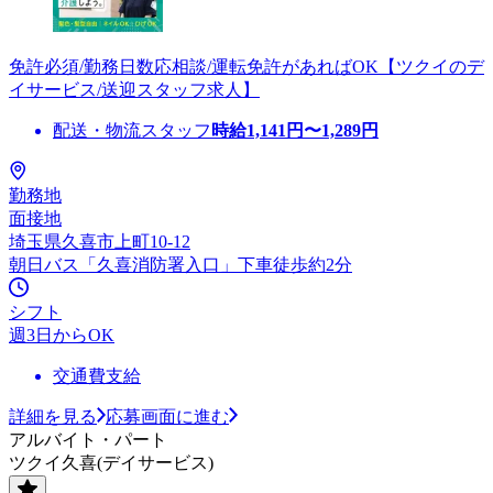
免許必須/勤務日数応相談/運転免許があればOK【ツクイのデ
イサービス/送迎スタッフ求人】
配送・物流スタッフ
時給
1,141
円〜
1,289
円
勤務地
面接地
埼玉県久喜市上町10-12
朝日バス「久喜消防署入口」下車徒歩約2分
シフト
週3日からOK
交通費支給
詳細を見る
応募画面に進む
アルバイト・パート
ツクイ久喜(デイサービス)