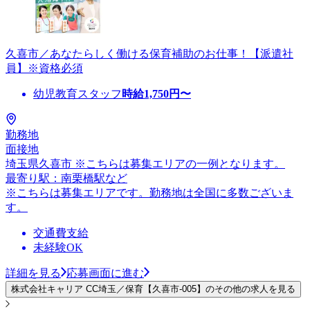
久喜市／あなたらしく働ける保育補助のお仕事！【派遣社
員】※資格必須
幼児教育スタッフ
時給
1,750
円〜
勤務地
面接地
埼玉県久喜市 ※こちらは募集エリアの一例となります。
最寄り駅：南栗橋駅など
※こちらは募集エリアです。勤務地は全国に多数ございま
す。
交通費支給
未経験OK
詳細を見る
応募画面に進む
株式会社キャリア CC埼玉／保育【久喜市-005】のその他の求人を見る