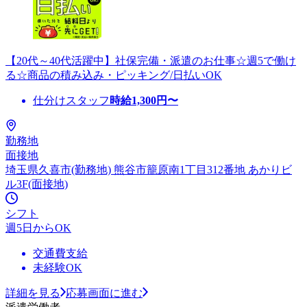
【20代～40代活躍中】社保完備・派遣のお仕事☆週5で働け
る☆商品の積み込み・ピッキング/日払いOK
仕分けスタッフ
時給
1,300
円〜
勤務地
面接地
埼玉県久喜市(勤務地) 熊谷市籠原南1丁目312番地 あかりビ
ル3F(面接地)
シフト
週5日からOK
交通費支給
未経験OK
詳細を見る
応募画面に進む