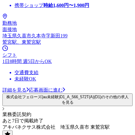
携帯ショップ
時給
1,600
円〜
1,900
円
勤務地
面接地
埼玉県久喜市久本寺字新田199
鷲宮駅、東鷲宮駅
シフト
1日8時間 週5日からOK
交通費支給
未経験OK
詳細を見る
応募画面に進む
株式会社フェローズ(au未経験)D1_A_566_572T(A)(D1)のその他の求人
を見る
業務委託契約
あと7日で掲載終了
アキバネクサス株式会社 埼玉県久喜市 東鷲宮駅