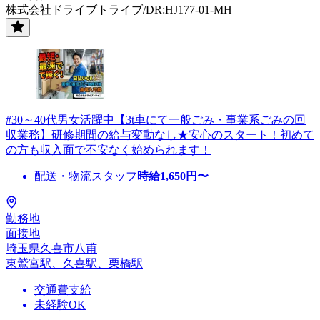
株式会社ドライブトライブ/DR:HJ177-01-MH
#30～40代男女活躍中【3t車にて一般ごみ・事業系ごみの回
収業務】研修期間の給与変動なし★安心のスタート！初めて
の方も収入面で不安なく始められます！
配送・物流スタッフ
時給
1,650
円〜
勤務地
面接地
埼玉県久喜市八甫
東鷲宮駅、久喜駅、栗橋駅
交通費支給
未経験OK