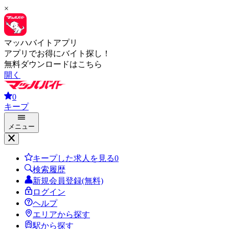
×
マッハバイトアプリ
アプリでお得にバイト探し！
無料ダウンロードはこちら
開く
0
キープ
メニュー
キープした求人を見る
0
検索履歴
新規会員登録(無料)
ログイン
ヘルプ
エリアから探す
駅から探す