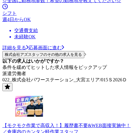
☆全国に勤務地多数！希望の勤務地を教えてください☆
シフト
週4日からOK
交通費支給
未経験OK
詳細を見る
応募画面に進む
株式会社アズスタッフのその他の求人を見る
以下の求人はいかがですか？
条件を緩めてヒットした求人情報をピックアップ
派遣労働者
022_株式会社パワーステーション_大宮エリア/015Ｓ2026Ｄ
【モクモク作業で高収入！】履歴書不要&WEB面接実施中！
／倉庫内のカンタン軽作業スタッフ