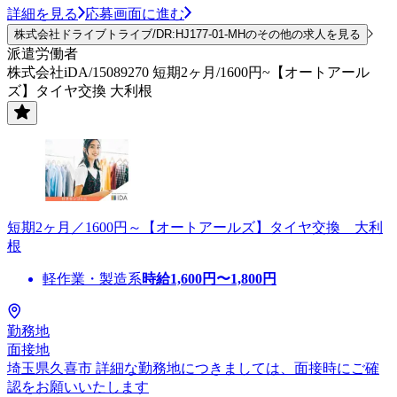
詳細を見る
応募画面に進む
株式会社ドライブトライブ/DR:HJ177-01-MHのその他の求人を見る
派遣労働者
株式会社iDA/15089270 短期2ヶ月/1600円~【オートアール
ズ】タイヤ交換 大利根
短期2ヶ月／1600円～【オートアールズ】タイヤ交換 大利
根
軽作業・製造系
時給
1,600
円〜
1,800
円
勤務地
面接地
埼玉県久喜市 詳細な勤務地につきましては、面接時にご確
認をお願いいたします