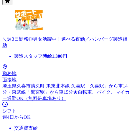
＼週3日勤務◎男女活躍中！選べる夜勤／ハンバーグ製造補
助
製造スタッフ
時給
1,300
円
勤務地
面接地
埼玉県久喜市清久町 JR東北本線 久喜駅「久喜駅」から車14
分・東武線「鷲宮駅」から車15分★自転車、バイク、マイカ
ー通勤OK（無料駐車場あり）
シフト
週4日からOK
交通費支給