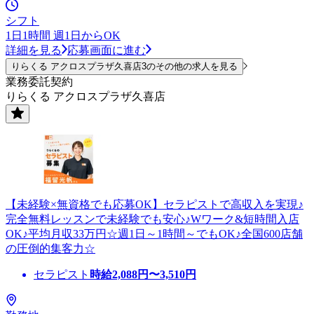
シフト
1日1時間 週1日からOK
詳細を見る
応募画面に進む
りらくる アクロスプラザ久喜店3のその他の求人を見る
業務委託契約
りらくる アクロスプラザ久喜店
【未経験×無資格でも応募OK】セラピストで高収入を実現♪
完全無料レッスンで未経験でも安心♪Wワーク&短時間入店
OK♪平均月収33万円☆週1日～1時間～でもOK♪全国600店舗
の圧倒的集客力☆
セラピスト
時給
2,088
円〜
3,510
円