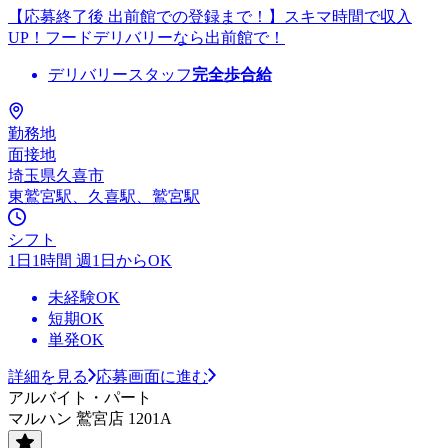
【応募終了後 出前館での登録まで！】スキマ時間で収入
UP！フードデリバリーなら出前館で！
デリバリースタッフ
完全歩合給
勤務地
面接地
埼玉県久喜市
東鷲宮駅、久喜駅、鷲宮駅
シフト
1日1時間 週1日からOK
未経験OK
短期OK
単発OK
詳細を見る
応募画面に進む
アルバイト・パート
マルハン 鷲宮店 1201A