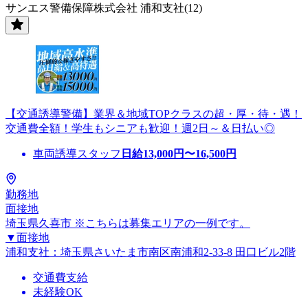
サンエス警備保障株式会社 浦和支社(12)
【交通誘導警備】業界＆地域TOPクラスの超・厚・待・遇！
交通費全額！学生もシニアも歓迎！週2日～＆日払い◎
車両誘導スタッフ
日給
13,000
円〜
16,500
円
勤務地
面接地
埼玉県久喜市 ※こちらは募集エリアの一例です。
▼面接地
浦和支社：埼玉県さいたま市南区南浦和2-33-8 田口ビル2階
交通費支給
未経験OK