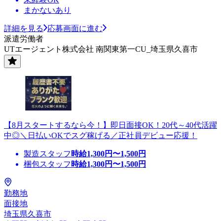
まかないあり
詳細を見る
応募画面に進む
派遣労働者
UTエージェント株式会社 南関東第一CU_埼玉県久喜市
【8月スタートするなら今！】即日面接OK！20代～40代活躍
中◎＼日払いOKでスグ稼げる／正社員デビュー応援！
製造スタッフ
時給
1,300
円〜
1,500
円
梱包スタッフ
時給
1,300
円〜
1,500
円
勤務地
面接地
埼玉県久喜市