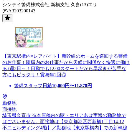
シンテイ警備株式会社 新橋支社 久喜(13)エリ
ア/A3203200143
【東京駅構内×レアバイト】新幹線のホームを巡回する警備
のお仕事！駅構内のお仕事だから天候に関係なく快適に働け
る♪週2日～！日勤でも12:00スタートだから早起きが苦手な
方にもピッタリ！賞与年2回◎
警備スタッフ
日給
10,000
円〜
11,878
円
勤務地
面接地
埼玉県久喜市 ※本原稿内の駅・エリア名は実際の勤務地で
はございません。面接地は【東京都港区西新橋1丁目14-12
不二ビルディング4階】／勤務地【東京駅構内】での新幹線