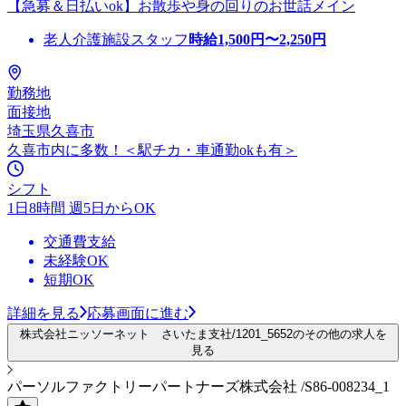
【急募＆日払いok】お散歩や身の回りのお世話メイン
老人介護施設スタッフ
時給
1,500
円〜
2,250
円
勤務地
面接地
埼玉県久喜市
久喜市内に多数！＜駅チカ・車通勤okも有＞
シフト
1日8時間 週5日からOK
交通費支給
未経験OK
短期OK
詳細を見る
応募画面に進む
株式会社ニッソーネット さいたま支社/1201_5652のその他の求人を
見る
パーソルファクトリーパートナーズ株式会社 /S86-008234_1