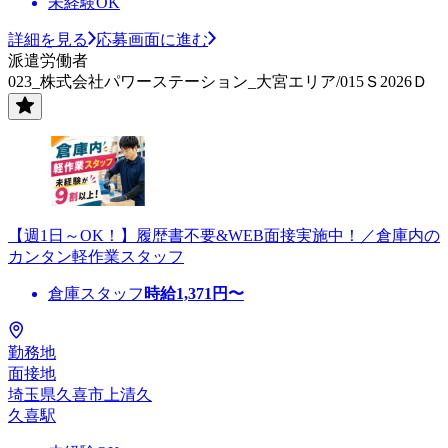
未経験OK
詳細を見る
応募画面に進む
派遣労働者
023_株式会社パワーステーション_大宮エリア/015Ｓ2026Ｄ
【週1日～OK！】履歴書不要&WEB面接実施中！／倉庫内の
カンタン軽作業スタッフ
倉庫スタッフ
時給
1,371
円〜
勤務地
面接地
埼玉県久喜市上清久
久喜駅