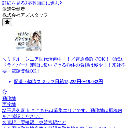
詳細を見る
応募画面に進む
派遣労働者
株式会社アズスタッフ
＼ミドル・シニア世代活躍中！！／普通免許でOK！《配送
ドライバー》運転に集中できる◎体の負担は極少！！来社不
要・電話登録OK！
配送・物流スタッフ
日給
15,225
円〜
19,032
円
勤務地
面接地
埼玉県久喜市 ＊こちらは募集エリアです。勤務地は原稿内
をご確認ください。
久喜駅、栗橋駅、東鷲宮駅など