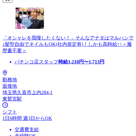
「オシャレを我慢したくない！」そんなアナタはマルハンで
♪髪型自由でネイルもOK(社内規定有)！しかも高時給↑↑＜履
歴書不要＞
パチンコ店スタッフ
時給
1,210
円〜
1,713
円
勤務地
面接地
埼玉県久喜市上内284-1
東鷲宮駅
シフト
1日6時間 週3日からOK
交通費支給
未経験OK