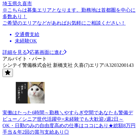
埼玉県久喜市
※こちらは募集エリアとなります。勤務地は首都圏を中心に
多数あり！
ご希望のエリアなどがあればお気軽にご相談ください！
交通費支給
未経験OK
詳細を見る
応募画面に進む
アルバイト・パート
シンテイ警備株式会社 新橋支社 久喜(7)エリア/A3203200143
実働はたった6時間～勤務＼やすらぎ空間であなたも警備デ
ビュー／シニア世代活躍中×未経験でも大歓迎♪週2日～
OK・日勤のみの自由度高めの仕事はココにあり★総額8万円
手当＆年2回の賞与支給あり◎