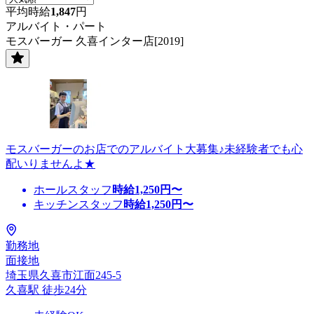
平均時給
1,847
円
アルバイト・パート
モスバーガー 久喜インター店[2019]
モスバーガーのお店でのアルバイト大募集♪未経験者でも心
配いりませんよ★
ホールスタッフ
時給
1,250
円〜
キッチンスタッフ
時給
1,250
円〜
勤務地
面接地
埼玉県久喜市江面245-5
久喜駅 徒歩24分