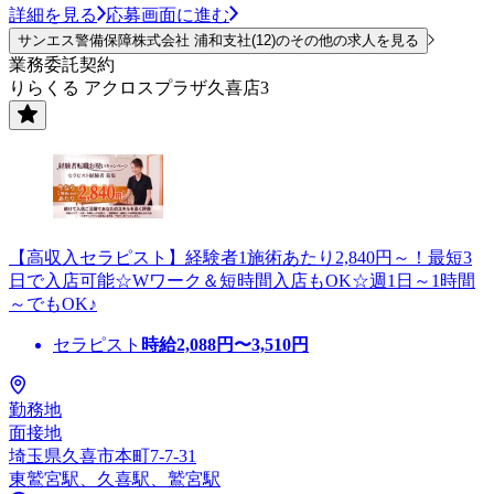
詳細を見る
応募画面に進む
サンエス警備保障株式会社 浦和支社(12)のその他の求人を見る
業務委託契約
りらくる アクロスプラザ久喜店3
【高収入セラピスト】経験者1施術あたり2,840円～！最短3
日で入店可能☆Wワーク＆短時間入店もOK☆週1日～1時間
～でもOK♪
セラピスト
時給
2,088
円〜
3,510
円
勤務地
面接地
埼玉県久喜市本町7-7-31
東鷲宮駅、久喜駅、鷲宮駅