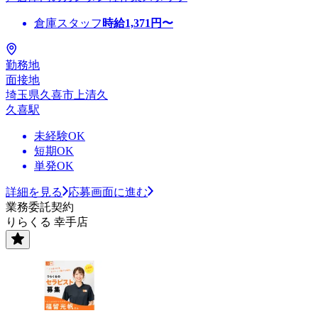
倉庫スタッフ
時給
1,371
円〜
勤務地
面接地
埼玉県久喜市上清久
久喜駅
未経験OK
短期OK
単発OK
詳細を見る
応募画面に進む
業務委託契約
りらくる 幸手店