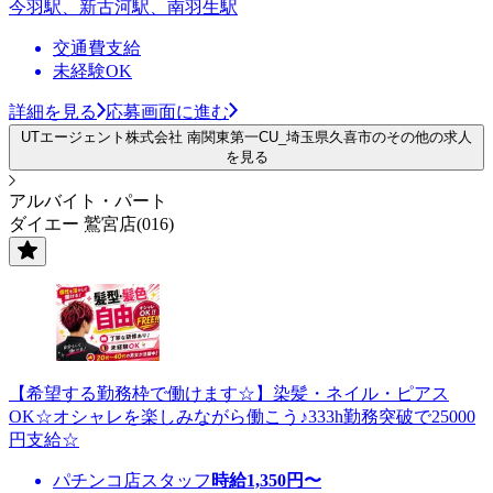
今羽駅、新古河駅、南羽生駅
交通費支給
未経験OK
詳細を見る
応募画面に進む
UTエージェント株式会社 南関東第一CU_埼玉県久喜市のその他の求人
を見る
アルバイト・パート
ダイエー 鷲宮店(016)
【希望する勤務枠で働けます☆】染髪・ネイル・ピアス
OK☆オシャレを楽しみながら働こう♪333h勤務突破で25000
円支給☆
パチンコ店スタッフ
時給
1,350
円〜