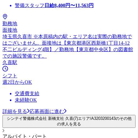
警備スタッフ
日給
8,400
円〜
11,563
円
勤務地
面接地
埼玉県久喜市 ※本原稿内の駅・エリア名は実際の勤務地で
はございません。面接地は【東京都港区西新橋1丁目14-12
不二ビルディング4階】／勤務地【東京都中央区】の図書館
での施設警備です。
久喜駅
シフト
週2日からOK
交通費支給
未経験OK
詳細を見る
応募画面に進む
シンテイ警備株式会社 新橋支社 久喜(7)エリア/A3203200143のその他
の求人を見る
アルバイト・パート