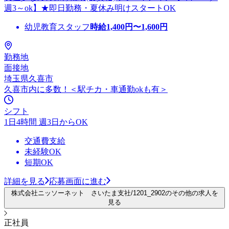
週3～ok】★即日勤務・夏休み明けスタートOK
幼児教育スタッフ
時給
1,400
円〜
1,600
円
勤務地
面接地
埼玉県久喜市
久喜市内に多数！＜駅チカ・車通勤okも有＞
シフト
1日4時間 週3日からOK
交通費支給
未経験OK
短期OK
詳細を見る
応募画面に進む
株式会社ニッソーネット さいたま支社/1201_2902のその他の求人を
見る
正社員