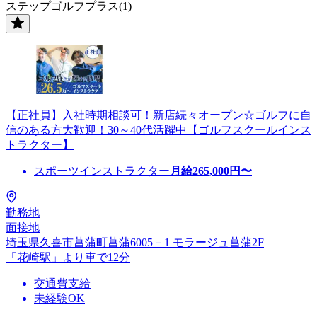
ステップゴルフプラス(1)
【正社員】入社時期相談可！新店続々オープン☆ゴルフに自
信のある方大歓迎！30～40代活躍中【ゴルフスクールインス
トラクター】
スポーツインストラクター
月給
265,000
円〜
勤務地
面接地
埼玉県久喜市菖蒲町菖蒲6005－1 モラージュ菖蒲2F
「花崎駅」より車で12分
交通費支給
未経験OK