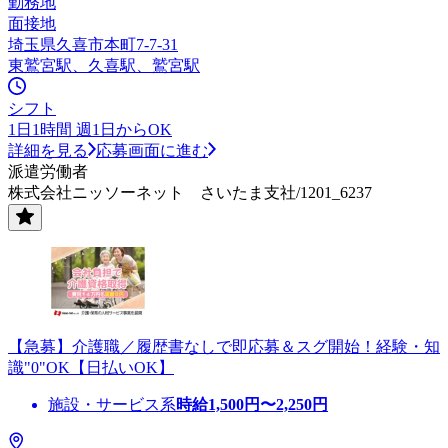
勤務地
面接地
埼玉県久喜市本町7-7-31
東鷲宮駅、久喜駅、鷲宮駅
シフト
1日1時間 週1日からOK
詳細を見る
応募画面に進む
派遣労働者
株式会社ニッソーネット さいたま支社/1201_6237
【急募】介護職／履歴書なしで即応募＆スグ開始！経験・知
識"0"OK【日払いOK】
施設・サービス系
時給
1,500
円〜
2,250
円