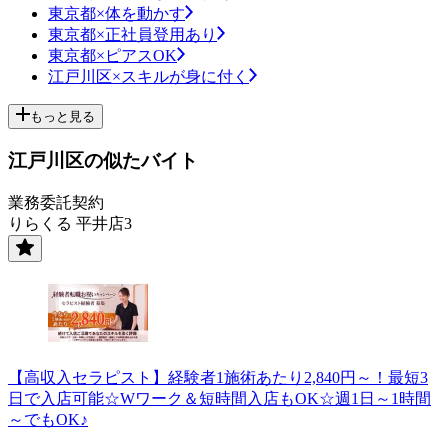
東京都×体を動かす
東京都×正社員登用あり
東京都×ピアスOK
江戸川区×スキルが身に付く
もっと見る
江戸川区の似たバイト
業務委託契約
りらくる 平井店3
【高収入セラピスト】経験者1施術あたり2,840円～！最短3
日で入店可能☆Wワーク＆短時間入店もOK☆週1日～1時間
～でもOK♪