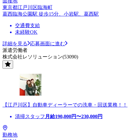
面接地
東京都江戸川区臨海町
葛西臨海公園駅 徒歩15分、小岩駅、葛西駅
交通費支給
未経験OK
詳細を見る
応募画面に進む
派遣労働者
株式会社レソリューション(53090)
【江戸川区】自動車ディーラーでの洗車・回送業務！！
清掃スタッフ
月給
190,000
円〜
230,000
円
勤務地