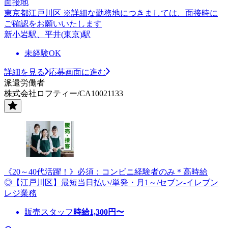
面接地
東京都江戸川区 ※詳細な勤務地につきましては、面接時に
ご確認をお願いいたします
新小岩駅、平井(東京)駅
未経験OK
詳細を見る
応募画面に進む
派遣労働者
株式会社ロフティー/CA10021133
《20～40代活躍！》必須：コンビニ経験者のみ＊高時給
◎【江戸川区】最短当日払い/単発・月1～/セブン-イレブン
レジ業務
販売スタッフ
時給
1,300
円〜