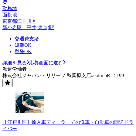
勤務地
面接地
東京都江戸川区
新小岩駅、平井(東京)駅
交通費支給
短期OK
単発OK
詳細を見る
応募画面に進む
派遣労働者
株式会社ジャパン・リリーフ 秋葉原支店/akdrmhR-15199
【江戸川区】輸入車ディーラーでの洗車・自動車の回送ドラ
イバー