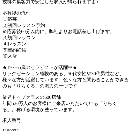
抜群の集客力で安定した収入が得られますよ♪
応募後の流れ
[1]応募
[2]初回レッスン予約
※応募後60分以内に、弊社よりお電話差し上げます。
[3]初回レッスン
[4]レッスン
[5]契約締結
[6]入店
★19～65歳のセラピストが活躍中★
リラクゼーション経験のある、50代女性や30代男性など、
様々な方が活躍しています。色々な方と関わることができる
のも「りらくる」の魅力の一つです
業界トップクラスの600店舗
年間530万人のお客様にご来店いただいている「りらく
る」。稼げる環境が整っています。
求人番号
5180238