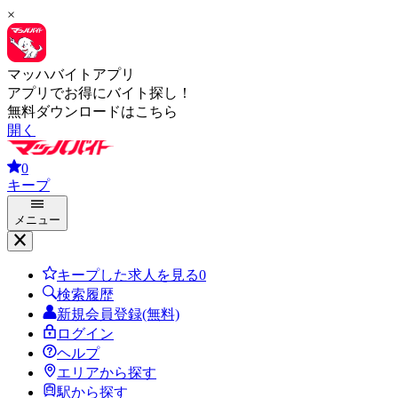
×
マッハバイトアプリ
アプリでお得にバイト探し！
無料ダウンロードはこちら
開く
0
キープ
メニュー
キープした求人を見る
0
検索履歴
新規会員登録(無料)
ログイン
ヘルプ
エリアから探す
駅から探す