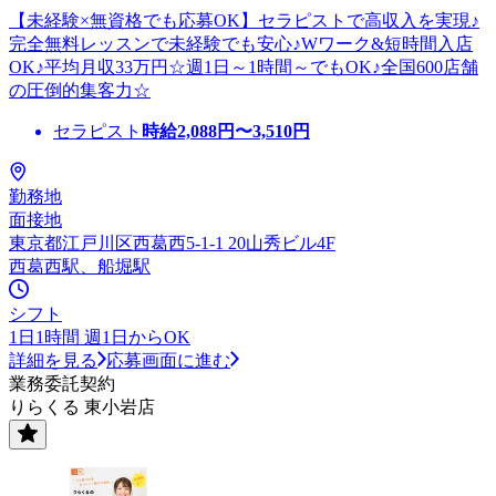
【未経験×無資格でも応募OK】セラピストで高収入を実現♪
完全無料レッスンで未経験でも安心♪Wワーク&短時間入店
OK♪平均月収33万円☆週1日～1時間～でもOK♪全国600店舗
の圧倒的集客力☆
セラピスト
時給
2,088
円〜
3,510
円
勤務地
面接地
東京都江戸川区西葛西5-1-1 20山秀ビル4F
西葛西駅、船堀駅
シフト
1日1時間 週1日からOK
詳細を見る
応募画面に進む
業務委託契約
りらくる 東小岩店