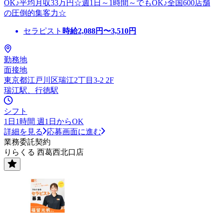
OK♪平均月収33万円☆週1日～1時間～でもOK♪全国600店舗
の圧倒的集客力☆
セラピスト
時給
2,088
円〜
3,510
円
勤務地
面接地
東京都江戸川区瑞江2丁目3-2 2F
瑞江駅、行徳駅
シフト
1日1時間 週1日からOK
詳細を見る
応募画面に進む
業務委託契約
りらくる 西葛西北口店