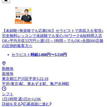
【未経験×無資格でも応募OK】セラピストで高収入を実現♪
完全無料レッスンで未経験でも安心♪Wワーク&短時間入店
OK♪平均月収33万円☆週1日～1時間～でもOK♪全国600店舗
の圧倒的集客力☆
セラピスト
時給
2,088
円〜
3,510
円
勤務地
面接地
東京都江戸川区平井3-22-18
平井(東京)駅、東あずま駅、亀戸水神駅
シフト
1日1時間 週1日からOK
詳細を見る
応募画面に進む