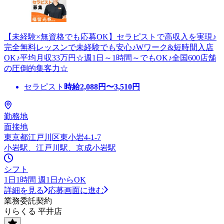
【未経験×無資格でも応募OK】セラピストで高収入を実現♪
完全無料レッスンで未経験でも安心♪Wワーク&短時間入店
OK♪平均月収33万円☆週1日～1時間～でもOK♪全国600店舗
の圧倒的集客力☆
セラピスト
時給
2,088
円〜
3,510
円
勤務地
面接地
東京都江戸川区東小岩4-1-7
小岩駅、江戸川駅、京成小岩駅
シフト
1日1時間 週1日からOK
詳細を見る
応募画面に進む
業務委託契約
りらくる 平井店