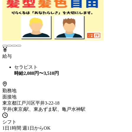
給与
セラピスト
時給
2,088
円〜
3,510
円
勤務地
面接地
東京都江戸川区平井3-22-18
平井(東京)駅、東あずま駅、亀戸水神駅
シフト
1日1時間 週1日からOK