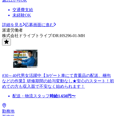
週2日からOK
交通費支給
未経験OK
詳細を見る
応募画面に進む
派遣労働者
株式会社ドライブトライブ/DR:HS296-01-MH
#30～40代男女活躍中【3tゲート車にて貴重品の配送、梱包
などの作業】研修期間の給与変動なし★安心のスタート！初
めての方も収入面で不安なく始められます！
配送・物流スタッフ
時給
1,650
円〜
勤務地