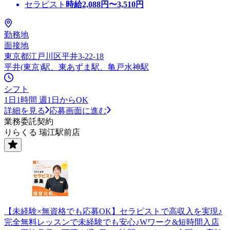
セラピスト
時給
2,088
円〜
3,510
円
勤務地
面接地
東京都江戸川区平井3-22-18
平井(東京)駅、東あずま駅、亀戸水神駅
シフト
1日1時間 週1日からOK
詳細を見る
応募画面に進む
業務委託契約
りらくる 瑞江駅前店
【未経験×無資格でも応募OK】セラピストで高収入を実現♪
完全無料レッスンで未経験でも安心♪Wワーク&短時間入店