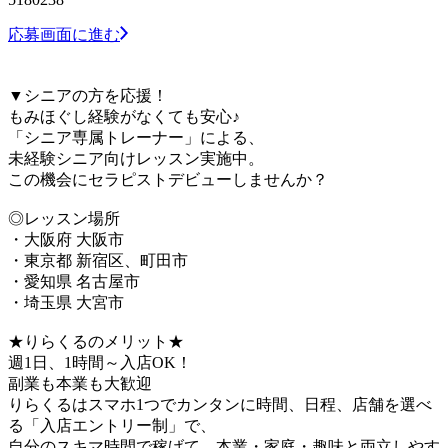
応募画面に進む
▼シニアの方を応援！
もみほぐし経験がなくても安心♪
「シニア専属トレーナー」による、
未経験シニア向けレッスン実施中。
この機会にセラピストデビューしませんか？
◎レッスン場所
・大阪府 大阪市
・東京都 新宿区、町田市
・愛知県 名古屋市
・埼玉県 大宮市
★りらくるのメリット★
週1日、1時間～入店OK！
副業も本業も大歓迎
りらくるはスマホ1つでカンタンに時間、日程、店舗を選べ
る「入店エントリー制」で、
​自分のスキマ時間で稼げて、本業・家庭・趣味と両立しやす