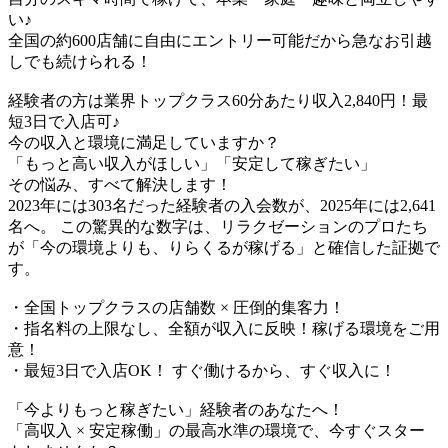
い♪​
全国の約600店舗に自由にエントリー可能だから急なお引越
しでも続けられる！
経験者の方は業界トップクラス60分あたり収入2,840円！最
短3日で入店可♪
今の収入と環境に満足していますか？
「もっと高い収入がほしい」「安定して稼ぎたい」
その悩み、すべて解決します！
2023年には303名だった経験者の入会数が、2025年には2,641
名へ。 この驚異的な数字は、リラクゼーションのプロたち
が「今の環境よりも、りらくるが稼げる」と確信した証拠で
す。
・全国トップクラスの店舗数 × 圧倒的集客力！
・指名料の上限なし、全額が収入に反映！稼げる環境をご用
意！
・最短3日で入店OK！ すぐ働けるから、すぐ収入に！
「今よりもっと稼ぎたい」経験者のあなたへ！
「高収入 × 安定稼働」の最高水準の環境で、今すぐスター