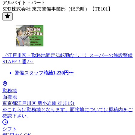
アルバイト・パート
SPD株式会社 東京警備事業部（錦糸町）【TE101】
〈江戸川区・勤務地固定◎転勤なし！〉スーパーの施設警備
STAFF！週2～
警備スタッフ
時給
1,230
円〜
勤務地
面接地
東京都江戸川区 新小岩駅 徒歩1分
※こちらは勤務地となります。面接地については原稿内をご
確認下さい。
シフト