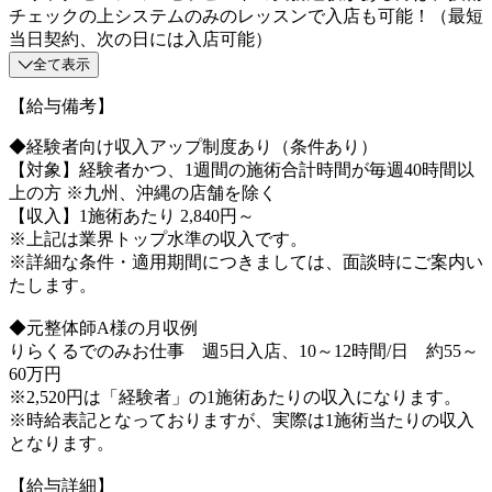
チェックの上システムのみのレッスンで入店も可能！（最短
当日契約、次の日には入店可能）
全て表示
【給与備考】
◆経験者向け収入アップ制度あり（条件あり）
【対象】経験者かつ、1週間の施術合計時間が毎週40時間以
上の方 ※九州、沖縄の店舗を除く
【収入】1施術あたり 2,840円～
※上記は業界トップ水準の収入です。
※詳細な条件・適用期間につきましては、面談時にご案内い
たします。
◆元整体師A様の月収例
りらくるでのみお仕事 週5日入店、10～12時間/日 約55～
60万円
※2,520円は「経験者」の1施術あたりの収入になります。
※時給表記となっておりますが、実際は1施術当たりの収入
となります。
【給与詳細】