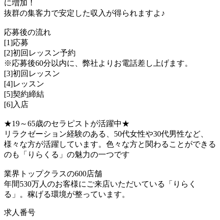
に増加！
抜群の集客力で安定した収入が得られますよ♪
応募後の流れ
[1]応募
[2]初回レッスン予約
※応募後60分以内に、弊社よりお電話差し上げます。
[3]初回レッスン
[4]レッスン
[5]契約締結
[6]入店
★19～65歳のセラピストが活躍中★
リラクゼーション経験のある、50代女性や30代男性など、
様々な方が活躍しています。色々な方と関わることができる
のも「りらくる」の魅力の一つです
業界トップクラスの600店舗
年間530万人のお客様にご来店いただいている「りらく
る」。稼げる環境が整っています。
求人番号