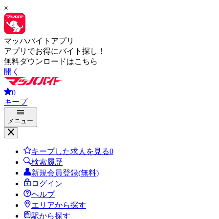
×
マッハバイトアプリ
アプリでお得にバイト探し！
無料ダウンロードはこちら
開く
0
キープ
メニュー
キープした求人を見る
0
検索履歴
新規会員登録(無料)
ログイン
ヘルプ
エリアから探す
駅から探す