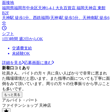
面接地
福岡県福岡市中央区天神1-4-1 大丸百貨店 福岡天神店 東館
B2F
天神駅 徒歩1分、西鉄福岡(天神)駅 徒歩5分、天神南駅 徒歩6
分
シフト
1日3時間 週2日からOK
交通費支給
未経験OK
詳細を見る
応募画面に進む
新着口コミあり
社員さん、バイトの方々 共に良い人ばかりで非常に恵まれ
た職場環境だと思います。また指導の面についても丁寧に面
倒をみて頂いています。周りの方々の仕事振りから学ぶこと
も多いです。
もっと見る
アルバイト・パート
ファイテンショップ 天神店