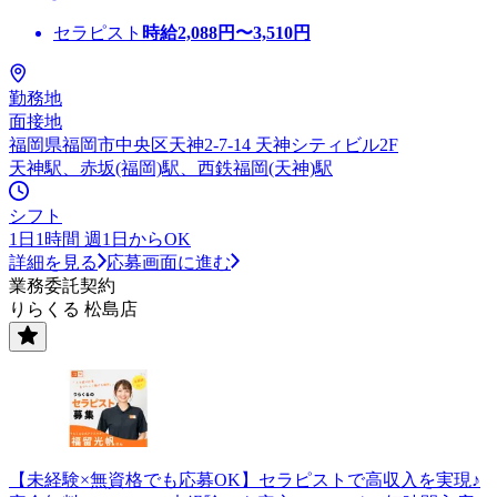
セラピスト
時給
2,088
円〜
3,510
円
勤務地
面接地
福岡県福岡市中央区天神2-7-14 天神シティビル2F
天神駅、赤坂(福岡)駅、西鉄福岡(天神)駅
シフト
1日1時間 週1日からOK
詳細を見る
応募画面に進む
業務委託契約
りらくる 松島店
【未経験×無資格でも応募OK】セラピストで高収入を実現♪