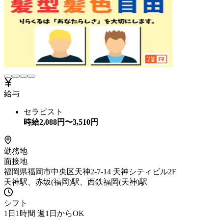
給与
セラピスト
時給
2,088
円〜
3,510
円
勤務地
面接地
福岡県福岡市中央区天神2-7-14 天神シティビル2F
天神駅、赤坂(福岡)駅、西鉄福岡(天神)駅
シフト
1日1時間 週1日からOK