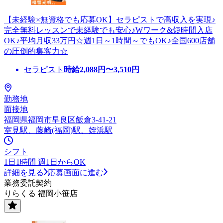
【未経験×無資格でも応募OK】セラピストで高収入を実現♪
完全無料レッスンで未経験でも安心♪Wワーク&短時間入店
OK♪平均月収33万円☆週1日～1時間～でもOK♪全国600店舗
の圧倒的集客力☆
セラピスト
時給
2,088
円〜
3,510
円
勤務地
面接地
福岡県福岡市早良区飯倉3-41-21
室見駅、藤崎(福岡)駅、姪浜駅
シフト
1日1時間 週1日からOK
詳細を見る
応募画面に進む
業務委託契約
りらくる 福岡小笹店