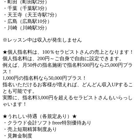
・町田（町田駅2分）
・千葉（千葉駅3分）
・天王寺（天王寺駅7分）
・広島（広島駅10分）
・川崎（川崎駅3分）
※レッスン中は収入が発生しません
★個人指名料は、100％セラピストさんの売上となります！
個人指名料は、200円～ご自身で自由に設定できます。
例えば、月50件の指名施術で指名料500円なら25,000円プラ
ス！
1,000円の指名料なら50,000円プラス！
指名いただけるお客様が増えれば、どんどん収入UPするこ
とも可能です。
実際に、指名料3,000円を超えるセラピストさんもいらっし
ゃいます！
★うれしい待遇（各規定あり）★
・クラウド会計ソフトfreee特別優待あり
・売上短期精算制度あり
・見舞金制度