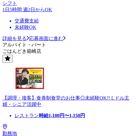
シフト
1日5時間 週2日からOK
交通費支給
未経験OK
詳細を見る
応募画面に進む
アルバイト・パート
ごはんどき箱崎店
【調理・接客】食券制食堂のお仕事◎未経験OK!!ミドル主
婦・シニア活躍中
レストラン
時給
1,100
円〜
1,150
円
勤務地