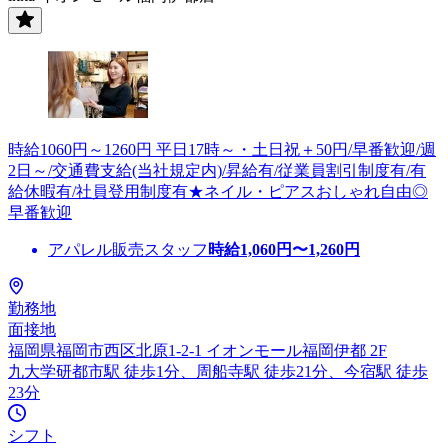
時給1060円～1260円 平日17時～・土日祝＋50円/早番歓迎/週
2日～/交通費支給(当社規定内)/昇給有/従業員割引制度有/有
給休暇有/社員登用制度有★ネイル・ピアスおしゃれ自由◎
早番歓迎
アパレル販売スタッフ
時給
1,060
円〜
1,260
円
勤務地
面接地
福岡県福岡市西区北原1-2-1 イオンモール福岡伊都 2F
九大学研都市駅 徒歩1分、周船寺駅 徒歩21分、今宿駅 徒歩
23分
シフト