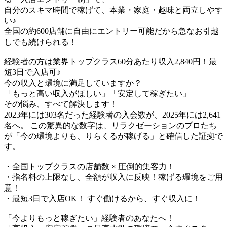
​自分のスキマ時間で稼げて、本業・家庭・趣味と両立しやす
い♪​
全国の約600店舗に自由にエントリー可能だから急なお引越
しでも続けられる！
経験者の方は業界トップクラス60分あたり収入2,840円！最
短3日で入店可♪
今の収入と環境に満足していますか？
「もっと高い収入がほしい」「安定して稼ぎたい」
その悩み、すべて解決します！
2023年には303名だった経験者の入会数が、2025年には2,641
名へ。 この驚異的な数字は、リラクゼーションのプロたち
が「今の環境よりも、りらくるが稼げる」と確信した証拠で
す。
・全国トップクラスの店舗数 × 圧倒的集客力！
・指名料の上限なし、全額が収入に反映！稼げる環境をご用
意！
・最短3日で入店OK！ すぐ働けるから、すぐ収入に！
「今よりもっと稼ぎたい」経験者のあなたへ！