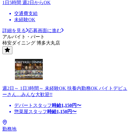
1日5時間 週2日からOK
交通費支給
未経験OK
詳細を見る
応募画面に進む
アルバイト・パート
柿安ダイニング 博多大丸店
週2日～ 1日3時間～ 未経験OK 扶養内勤務OK バイトデビュ
ーさん…みんな大歓迎!!
デパートスタッフ
時給
1,150
円〜
惣菜屋スタッフ
時給
1,150
円〜
勤務地