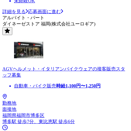
未経験OK
詳細を見る
応募画面に進む
アルバイト・パート
ダイネーゼストア 福岡(株式会社ユーロギア)
AGVヘルメット・イタリアンバイクウェアの接客販売スタ
ッフ募集
自動車・バイク販売
時給
1,100
円〜
1,250
円
勤務地
面接地
福岡県福岡市博多区
博多駅 徒歩7分、東比恵駅 徒歩6分