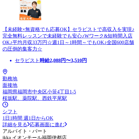
【未経験×無資格でも応募OK】セラピストで高収入を実現♪
完全無料レッスンで未経験でも安心♪Wワーク&短時間入店
OK♪平均月収33万円☆週1日～1時間～でもOK♪全国600店舗
の圧倒的集客力☆
セラピスト
時給
2,088
円〜
3,510
円
勤務地
面接地
福岡県福岡市中央区小笹4丁目1-5
桜坂駅、薬院駅、西鉄平尾駅
シフト
1日1時間 週1日からOK
詳細を見る
応募画面に進む
アルバイト・パート
ikka イオンモール福岡伊都店