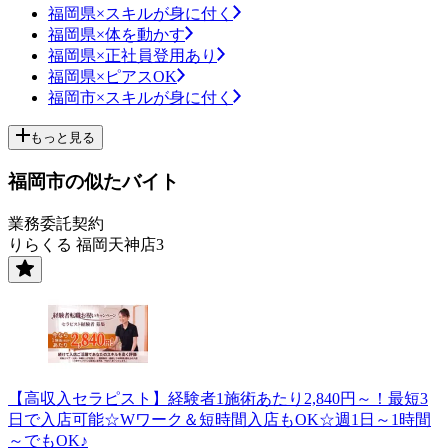
福岡県×スキルが身に付く
福岡県×体を動かす
福岡県×正社員登用あり
福岡県×ピアスOK
福岡市×スキルが身に付く
もっと見る
福岡市の似たバイト
業務委託契約
りらくる 福岡天神店3
【高収入セラピスト】経験者1施術あたり2,840円～！最短3
日で入店可能☆Wワーク＆短時間入店もOK☆週1日～1時間
～でもOK♪