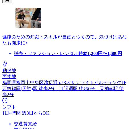
健康のための知識・スキルが自然とつくので、気づけばあな
たも健康に♪
販売・ファッション・レンタル
時給
1,200
円〜
1,600
円
勤務地
面接地
福岡県福岡市中央区渡辺通5-23-8 サンライトビルディング1F
西鉄福岡(天神)駅 徒歩2分、渡辺通駅 徒歩6分、天神南駅 徒
歩2分
シフト
1日4時間 週3日からOK
交通費支給