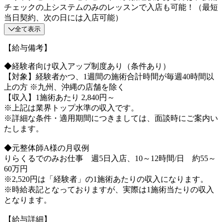
チェックの上システムのみのレッスンで入店も可能！（最短
当日契約、次の日には入店可能）
全て表示
【給与備考】
◆経験者向け収入アップ制度あり（条件あり）
【対象】経験者かつ、1週間の施術合計時間が毎週40時間以
上の方 ※九州、沖縄の店舗を除く
【収入】1施術あたり 2,840円～
※上記は業界トップ水準の収入です。
※詳細な条件・適用期間につきましては、面談時にご案内い
たします。
◆元整体師A様の月収例
りらくるでのみお仕事 週5日入店、10～12時間/日 約55～
60万円
※2,520円は「経験者」の1施術あたりの収入になります。
※時給表記となっておりますが、実際は1施術当たりの収入
となります。
【給与詳細】