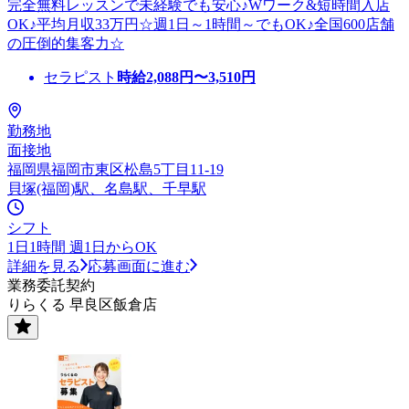
完全無料レッスンで未経験でも安心♪Wワーク&短時間入店
OK♪平均月収33万円☆週1日～1時間～でもOK♪全国600店舗
の圧倒的集客力☆
セラピスト
時給
2,088
円〜
3,510
円
勤務地
面接地
福岡県福岡市東区松島5丁目11-19
貝塚(福岡)駅、名島駅、千早駅
シフト
1日1時間 週1日からOK
詳細を見る
応募画面に進む
業務委託契約
りらくる 早良区飯倉店