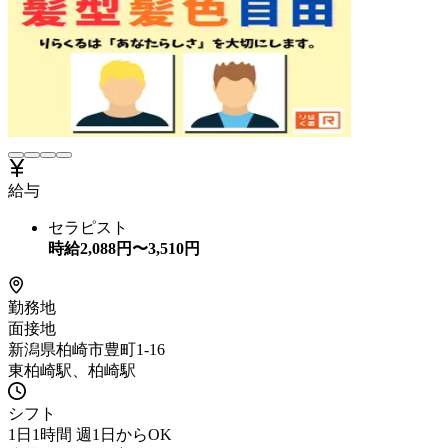
給与
セラピスト
時給
2,088
円〜
3,510
円
勤務地
面接地
新潟県柏崎市豊町1-16
東柏崎駅、柏崎駅
シフト
1日1時間 週1日からOK