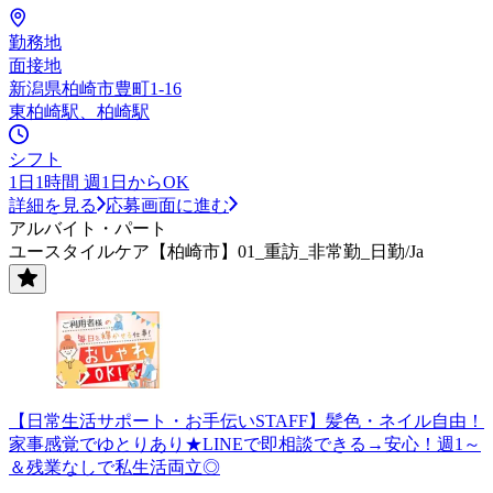
勤務地
面接地
新潟県柏崎市豊町1-16
東柏崎駅、柏崎駅
シフト
1日1時間 週1日からOK
詳細を見る
応募画面に進む
アルバイト・パート
ユースタイルケア【柏崎市】01_重訪_非常勤_日勤/Ja
【日常生活サポート・お手伝いSTAFF】髪色・ネイル自由！
家事感覚でゆとりあり★LINEで即相談できる→安心！週1～
＆残業なしで私生活両立◎