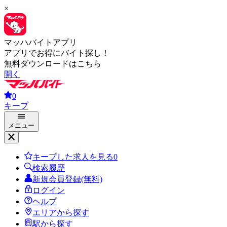
×
マッハバイトアプリ
アプリでお得にバイト探し！
無料ダウンロードはこちら
開く
0
キープ
メニュー
キープした求人を見る
0
検索履歴
新規会員登録(無料)
ログイン
ヘルプ
エリアから探す
駅から探す