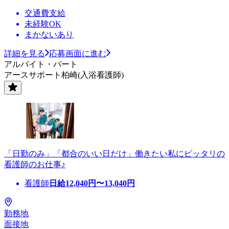
交通費支給
未経験OK
まかないあり
詳細を見る
応募画面に進む
アルバイト・パート
アースサポート柏崎(入浴看護師)
「日勤のみ」「都合のいい日だけ」働きたい私にピッタリの
看護師のお仕事♪
看護師
日給
12,040
円〜
13,040
円
勤務地
面接地