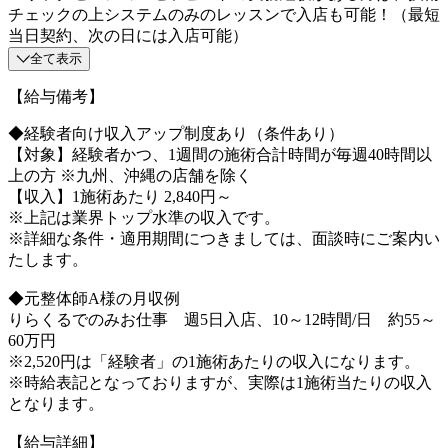
チェックの上システムのみのレッスンで入店も可能！（最短
当日契約、次の日には入店可能）
全て表示
【給与備考】
◆経験者向け収入アップ制度あり（条件あり）
【対象】経験者かつ、1週間の施術合計時間が毎週40時間以
上の方 ※九州、沖縄の店舗を除く
【収入】1施術あたり 2,840円～
※上記は業界トップ水準の収入です。
※詳細な条件・適用期間につきましては、面談時にご案内い
たします。
◆元整体師A様の月収例
りらくるでのみお仕事 週5日入店、10～12時間/日 約55～
60万円
※2,520円は「経験者」の1施術あたりの収入になります。
※時給表記となっておりますが、実際は1施術当たりの収入
となります。
【給与詳細】