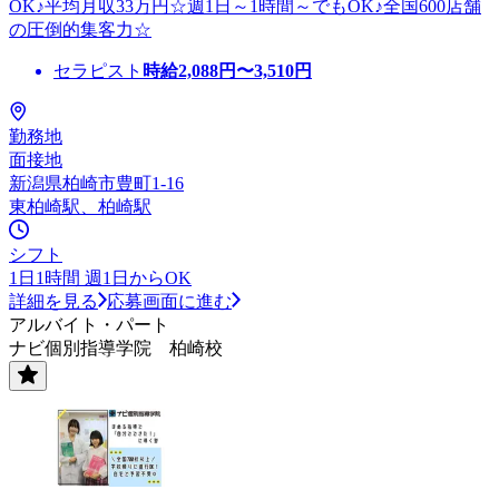
OK♪平均月収33万円☆週1日～1時間～でもOK♪全国600店舗
の圧倒的集客力☆
セラピスト
時給
2,088
円〜
3,510
円
勤務地
面接地
新潟県柏崎市豊町1-16
東柏崎駅、柏崎駅
シフト
1日1時間 週1日からOK
詳細を見る
応募画面に進む
アルバイト・パート
ナビ個別指導学院 柏崎校