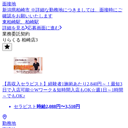
面接地
新潟県柏崎市 ※詳細な勤務地につきましては、面接時にご
確認をお願いいたします
東柏崎駅、柏崎駅
詳細を見る
応募画面に進む
業務委託契約
りらくる 柏崎店3
【高収入セラピスト】経験者1施術あたり2,840円～！最短3
日で入店可能☆Wワーク＆短時間入店もOK☆週1日～1時間
～でもOK♪
セラピスト
時給
2,088
円〜
3,510
円
勤務地