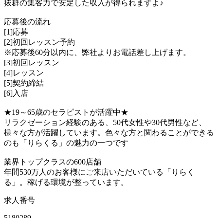
抜群の集客力で安定した収入が得られますよ♪
応募後の流れ
[1]応募
[2]初回レッスン予約
※応募後60分以内に、弊社よりお電話差し上げます。
[3]初回レッスン
[4]レッスン
[5]契約締結
[6]入店
★19～65歳のセラピストが活躍中★
リラクゼーション経験のある、50代女性や30代男性など、
様々な方が活躍しています。色々な方と関わることができる
のも「りらくる」の魅力の一つです
業界トップクラスの600店舗
年間530万人のお客様にご来店いただいている「りらく
る」。稼げる環境が整っています。
求人番号
5180289