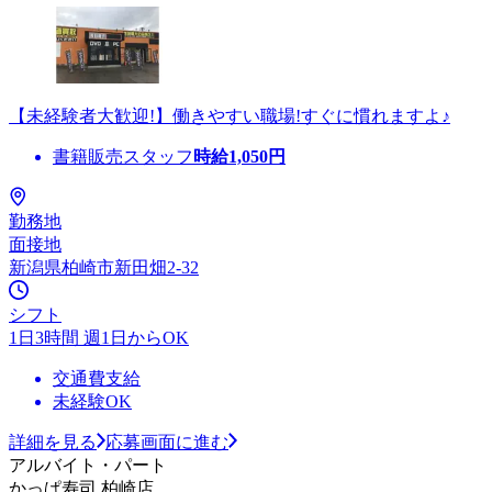
【未経験者大歓迎!】働きやすい職場!すぐに慣れますよ♪
書籍販売スタッフ
時給
1,050
円
勤務地
面接地
新潟県柏崎市新田畑2-32
シフト
1日3時間 週1日からOK
交通費支給
未経験OK
詳細を見る
応募画面に進む
アルバイト・パート
かっぱ寿司 柏崎店