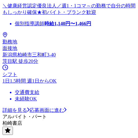
＼健康経営認定優良法人／週1・1コマ～の勤務で自分の時間
もしっかり確保★初バイト・ブランク歓迎
個別指導講師
時給
1,140
円〜
1,466
円
勤務地
面接地
新潟県柏崎市三和町3-40
茨目駅 徒歩20分
シフト
1日1.5時間 週1日からOK
交通費支給
未経験OK
詳細を見る
応募画面に進む
アルバイト・パート
柏崎書店