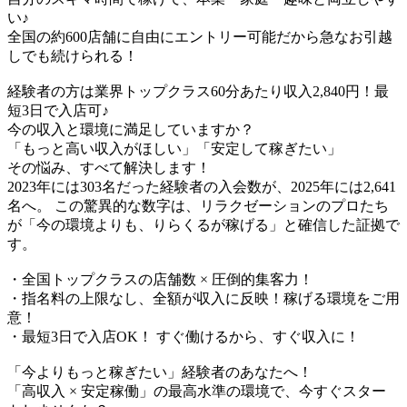
い♪​
全国の約600店舗に自由にエントリー可能だから急なお引越
しでも続けられる！
経験者の方は業界トップクラス60分あたり収入2,840円！最
短3日で入店可♪
今の収入と環境に満足していますか？
「もっと高い収入がほしい」「安定して稼ぎたい」
その悩み、すべて解決します！
2023年には303名だった経験者の入会数が、2025年には2,641
名へ。 この驚異的な数字は、リラクゼーションのプロたち
が「今の環境よりも、りらくるが稼げる」と確信した証拠で
す。
・全国トップクラスの店舗数 × 圧倒的集客力！
・指名料の上限なし、全額が収入に反映！稼げる環境をご用
意！
・最短3日で入店OK！ すぐ働けるから、すぐ収入に！
「今よりもっと稼ぎたい」経験者のあなたへ！
「高収入 × 安定稼働」の最高水準の環境で、今すぐスター