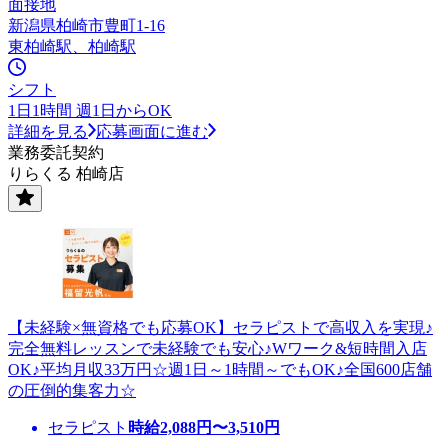
面接地
新潟県柏崎市豊町1-16
東柏崎駅、柏崎駅
シフト
1日1時間 週1日からOK
詳細を見る
応募画面に進む
業務委託契約
りらくる 柏崎店
【未経験×無資格でも応募OK】セラピストで高収入を実現♪
完全無料レッスンで未経験でも安心♪Wワーク&短時間入店
OK♪平均月収33万円☆週1日～1時間～でもOK♪全国600店舗
の圧倒的集客力☆
セラピスト
時給
2,088
円〜
3,510
円