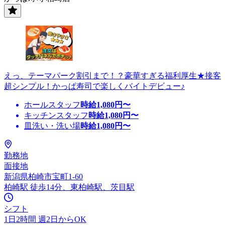
えっ、テーマパーク割引まで！？豪華すぎる福利厚生★接客
超シンプル！かっぱ寿司で楽しくバイトデビュー♪
ホールスタッフ
時給
1,080
円〜
キッチンスタッフ
時給
1,080
円〜
皿洗い・洗い場
時給
1,080
円〜
勤務地
面接地
新潟県柏崎市宝町1-60
柏崎駅 徒歩14分、東柏崎駅、茨目駅
シフト
1日2時間 週2日からOK