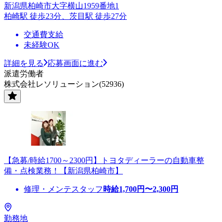
新潟県柏崎市大字横山1959番地1
柏崎駅 徒歩23分、茨目駅 徒歩27分
交通費支給
未経験OK
詳細を見る
応募画面に進む
派遣労働者
株式会社レソリューション(52936)
【急募/時給1700～2300円】トヨタディーラーの自動車整
備・点検業務！【新潟県柏崎市】
修理・メンテスタッフ
時給
1,700
円〜
2,300
円
勤務地