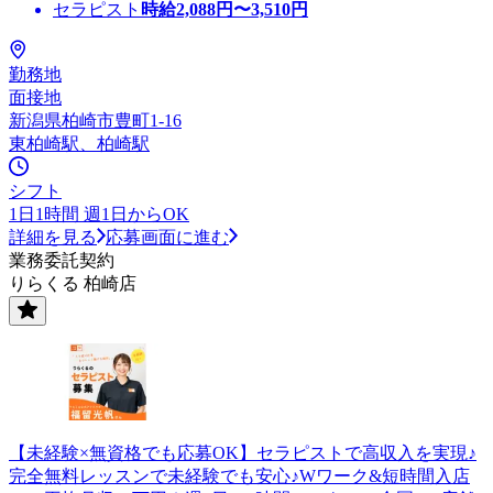
セラピスト
時給
2,088
円〜
3,510
円
勤務地
面接地
新潟県柏崎市豊町1-16
東柏崎駅、柏崎駅
シフト
1日1時間 週1日からOK
詳細を見る
応募画面に進む
業務委託契約
りらくる 柏崎店
【未経験×無資格でも応募OK】セラピストで高収入を実現♪
完全無料レッスンで未経験でも安心♪Wワーク&短時間入店