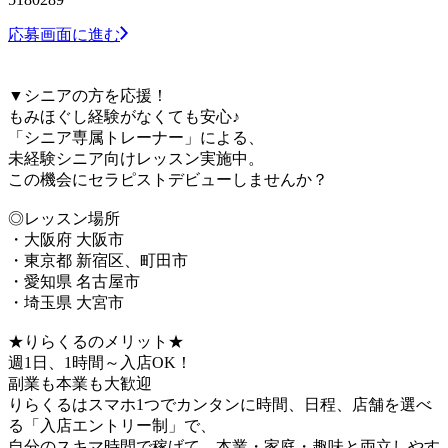
応募画面に進む
▼シニアの方を応援！
もみほぐし経験がなくても安心♪
「シニア専属トレーナー」による、
未経験シニア向けレッスン実施中。
この機会にセラピストデビューしませんか？
◎レッスン場所
・大阪府 大阪市
・東京都 新宿区、町田市
・愛知県 名古屋市
・埼玉県 大宮市
★りらくるのメリット★
週1日、1時間～入店OK！
副業も本業も大歓迎
りらくるはスマホ1つでカンタンに時間、日程、店舗を選べ
る「入店エントリー制」で、
​自分のスキマ時間で稼げて、本業・家庭・趣味と両立しやす