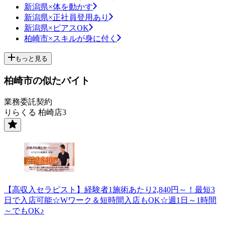
新潟県×体を動かす
新潟県×正社員登用あり
新潟県×ピアスOK
柏崎市×スキルが身に付く
もっと見る
柏崎市の似たバイト
業務委託契約
りらくる 柏崎店3
【高収入セラピスト】経験者1施術あたり2,840円～！最短3
日で入店可能☆Wワーク＆短時間入店もOK☆週1日～1時間
～でもOK♪