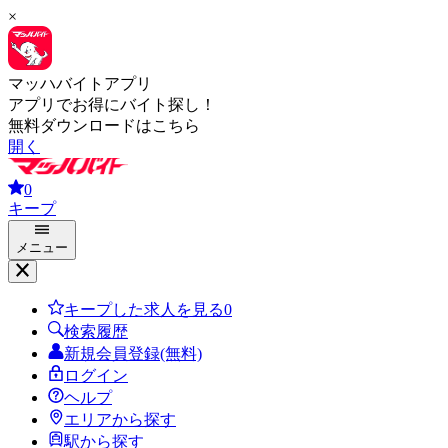
×
マッハバイトアプリ
アプリでお得にバイト探し！
無料ダウンロードはこちら
開く
0
キープ
メニュー
キープした求人を見る
0
検索履歴
新規会員登録(無料)
ログイン
ヘルプ
エリアから探す
駅から探す