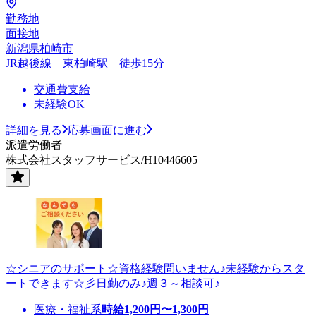
勤務地
面接地
新潟県柏崎市
JR越後線 東柏崎駅 徒歩15分
交通費支給
未経験OK
詳細を見る
応募画面に進む
派遣労働者
株式会社スタッフサービス/H10446605
☆シニアのサポート☆資格経験問いません♪未経験からスタ
ートできます☆彡日勤のみ♪週３～相談可♪
医療・福祉系
時給
1,200
円〜
1,300
円