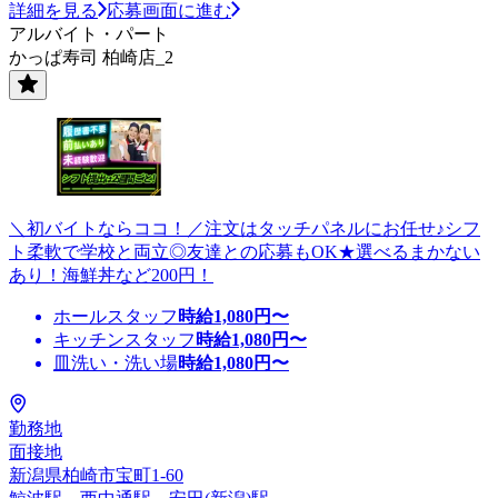
詳細を見る
応募画面に進む
アルバイト・パート
かっぱ寿司 柏崎店_2
＼初バイトならココ！／注文はタッチパネルにお任せ♪シフ
ト柔軟で学校と両立◎友達との応募もOK★選べるまかない
あり！海鮮丼など200円！
ホールスタッフ
時給
1,080
円〜
キッチンスタッフ
時給
1,080
円〜
皿洗い・洗い場
時給
1,080
円〜
勤務地
面接地
新潟県柏崎市宝町1-60