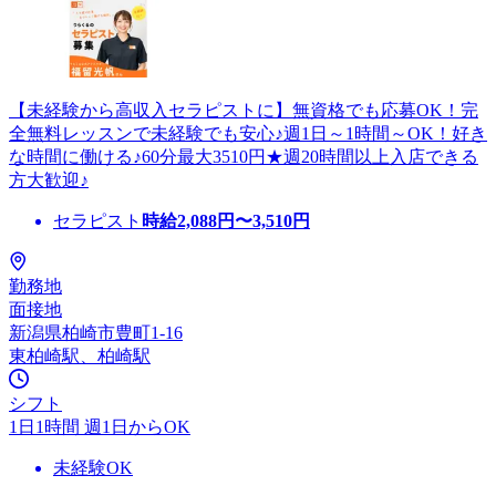
【未経験から高収入セラピストに】無資格でも応募OK！完
全無料レッスンで未経験でも安心♪週1日～1時間～OK！好き
な時間に働ける♪60分最大3510円★週20時間以上入店できる
方大歓迎♪
セラピスト
時給
2,088
円〜
3,510
円
勤務地
面接地
新潟県柏崎市豊町1-16
東柏崎駅、柏崎駅
シフト
1日1時間 週1日からOK
未経験OK