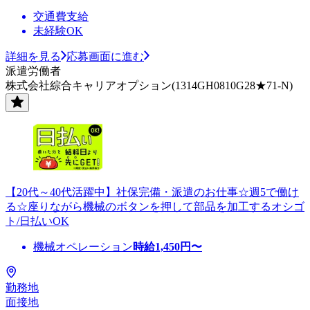
交通費支給
未経験OK
詳細を見る
応募画面に進む
派遣労働者
株式会社綜合キャリアオプション(1314GH0810G28★71-N)
【20代～40代活躍中】社保完備・派遣のお仕事☆週5で働け
る☆座りながら機械のボタンを押して部品を加工するオシゴ
ト/日払いOK
機械オペレーション
時給
1,450
円〜
勤務地
面接地