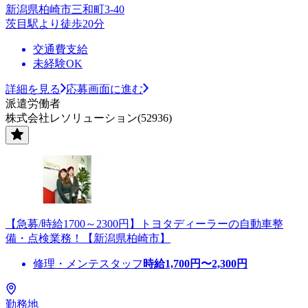
新潟県柏崎市三和町3-40
茨目駅より徒歩20分
交通費支給
未経験OK
詳細を見る
応募画面に進む
派遣労働者
株式会社レソリューション(52936)
【急募/時給1700～2300円】トヨタディーラーの自動車整
備・点検業務！【新潟県柏崎市】
修理・メンテスタッフ
時給
1,700
円〜
2,300
円
勤務地