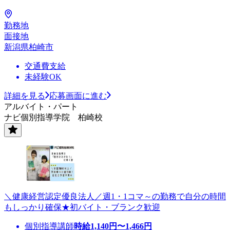
勤務地
面接地
新潟県柏崎市
交通費支給
未経験OK
詳細を見る
応募画面に進む
アルバイト・パート
ナビ個別指導学院 柏崎校
＼健康経営認定優良法人／週1・1コマ～の勤務で自分の時間
もしっかり確保★初バイト・ブランク歓迎
個別指導講師
時給
1,140
円〜
1,466
円