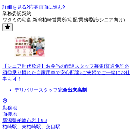
詳細を見る
応募画面に進む
業務委託契約
ワタミの宅食 新潟柏崎営業所(宅配/業務委託/シニア向け)
【シニア世代歓迎】お弁当の配達スタッフ募集!普通免許必
須◎乗り慣れた自家用車で安心配達♪ご夫婦でご一緒にお仕
事も可！
デリバリースタッフ
完全出来高制
勤務地
面接地
新潟県柏崎市岩上9-3
柏崎駅、東柏崎駅、茨目駅