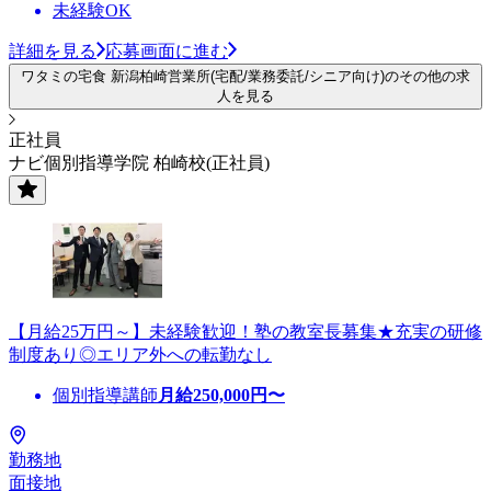
未経験OK
詳細を見る
応募画面に進む
ワタミの宅食 新潟柏崎営業所(宅配/業務委託/シニア向け)のその他の求
人を見る
正社員
ナビ個別指導学院 柏崎校(正社員)
【月給25万円～】未経験歓迎！塾の教室長募集★充実の研修
制度あり◎エリア外への転勤なし
個別指導講師
月給
250,000
円〜
勤務地
面接地