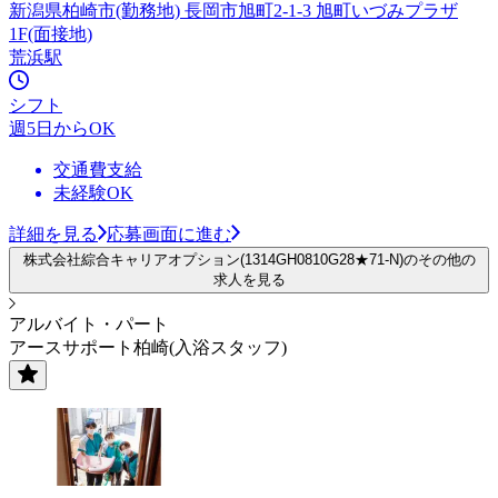
新潟県柏崎市(勤務地) 長岡市旭町2-1-3 旭町いづみプラザ
1F(面接地)
荒浜駅
シフト
週5日からOK
交通費支給
未経験OK
詳細を見る
応募画面に進む
株式会社綜合キャリアオプション(1314GH0810G28★71-N)のその他の
求人を見る
アルバイト・パート
アースサポート柏崎(入浴スタッフ)