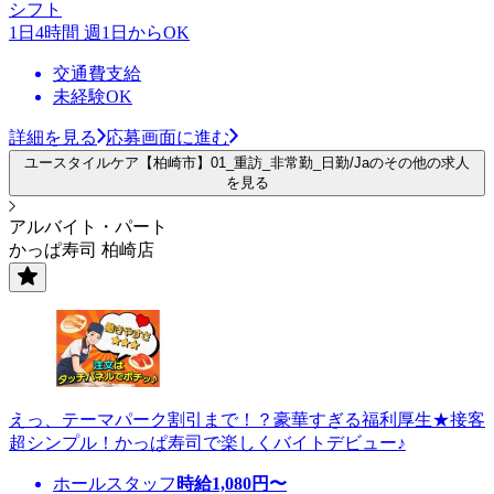
シフト
1日4時間 週1日からOK
交通費支給
未経験OK
詳細を見る
応募画面に進む
ユースタイルケア【柏崎市】01_重訪_非常勤_日勤/Jaのその他の求人
を見る
アルバイト・パート
かっぱ寿司 柏崎店
えっ、テーマパーク割引まで！？豪華すぎる福利厚生★接客
超シンプル！かっぱ寿司で楽しくバイトデビュー♪
ホールスタッフ
時給
1,080
円〜