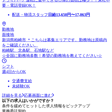
ドライバー》運転に集中できる◎体の負担は極少！！来社不
要・電話登録OK！
配送・物流スタッフ
日給
13,650
円〜
17,063
円
勤務地
面接地
新潟県柏崎市 ＊こちらは募集エリアです。勤務地は原稿内
をご確認ください。
柏崎駅、北条駅、石地駅など
☆全国に勤務地多数！希望の勤務地を教えてください☆
シフト
週4日からOK
交通費支給
未経験OK
詳細を見る
応募画面に進む
以下の求人はいかがですか？
条件を緩めてヒットした求人情報をピックアップ
業務委託契約