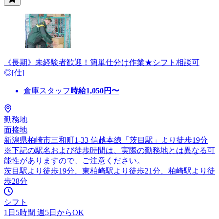
《長期》未経験者歓迎！簡単仕分け作業★シフト相談可
◎[仕]
倉庫スタッフ
時給
1,050
円〜
勤務地
面接地
新潟県柏崎市三和町1-33 信越本線「茨目駅」より徒歩19分
※下記の駅名および徒歩時間は、実際の勤務地とは異なる可
能性がありますので、ご注意ください。
茨目駅より徒歩19分、東柏崎駅より徒歩21分、柏崎駅より徒
歩28分
シフト
1日5時間 週5日からOK