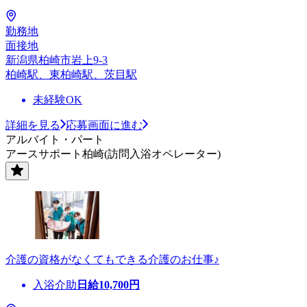
勤務地
面接地
新潟県柏崎市岩上9-3
柏崎駅、東柏崎駅、茨目駅
未経験OK
詳細を見る
応募画面に進む
アルバイト・パート
アースサポート柏崎(訪問入浴オペレーター)
介護の資格がなくてもできる介護のお仕事♪
入浴介助
日給
10,700
円