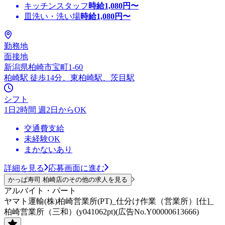
キッチンスタッフ
時給
1,080
円〜
皿洗い・洗い場
時給
1,080
円〜
勤務地
面接地
新潟県柏崎市宝町1-60
柏崎駅 徒歩14分、東柏崎駅、茨目駅
シフト
1日2時間 週2日からOK
交通費支給
未経験OK
まかないあり
詳細を見る
応募画面に進む
かっぱ寿司 柏崎店のその他の求人を見る
アルバイト・パート
ヤマト運輸(株)柏崎営業所(PT)_仕分け作業（営業所）[仕]_
柏崎営業所（三和）(y041062pt)(広告No.Y00000613666)