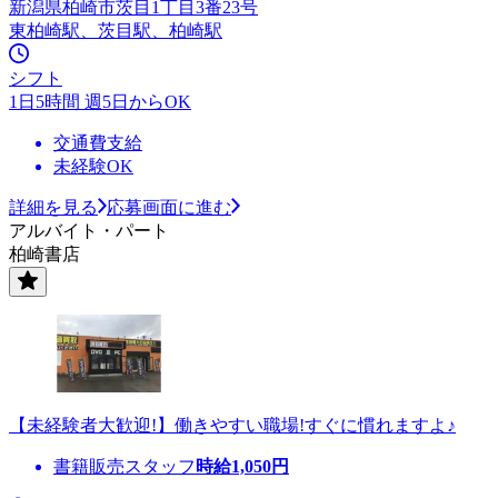
新潟県柏崎市茨目1丁目3番23号
東柏崎駅、茨目駅、柏崎駅
シフト
1日5時間 週5日からOK
交通費支給
未経験OK
詳細を見る
応募画面に進む
アルバイト・パート
柏崎書店
【未経験者大歓迎!】働きやすい職場!すぐに慣れますよ♪
書籍販売スタッフ
時給
1,050
円