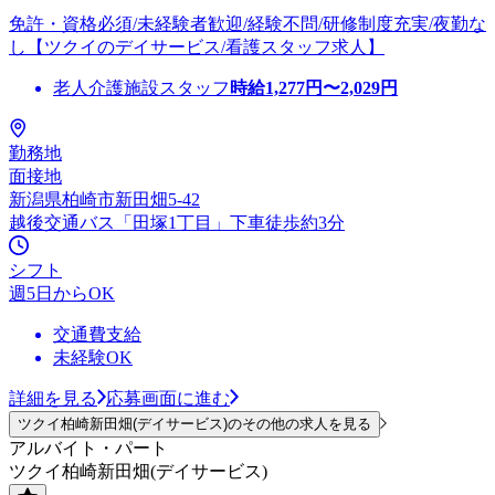
免許・資格必須/未経験者歓迎/経験不問/研修制度充実/夜勤な
し【ツクイのデイサービス/看護スタッフ求人】
老人介護施設スタッフ
時給
1,277
円〜
2,029
円
勤務地
面接地
新潟県柏崎市新田畑5-42
越後交通バス「田塚1丁目」下車徒歩約3分
シフト
週5日からOK
交通費支給
未経験OK
詳細を見る
応募画面に進む
ツクイ柏崎新田畑(デイサービス)のその他の求人を見る
アルバイト・パート
ツクイ柏崎新田畑(デイサービス)