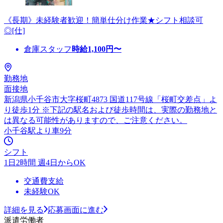
《長期》未経験者歓迎！簡単仕分け作業★シフト相談可
◎[仕]
倉庫スタッフ
時給
1,100
円〜
勤務地
面接地
新潟県小千谷市大字桜町4873 国道117号線「桜町交差点」よ
り徒歩1分 ※下記の駅名および徒歩時間は、実際の勤務地と
は異なる可能性がありますので、ご注意ください。
小千谷駅より車9分
シフト
1日2時間 週4日からOK
交通費支給
未経験OK
詳細を見る
応募画面に進む
派遣労働者