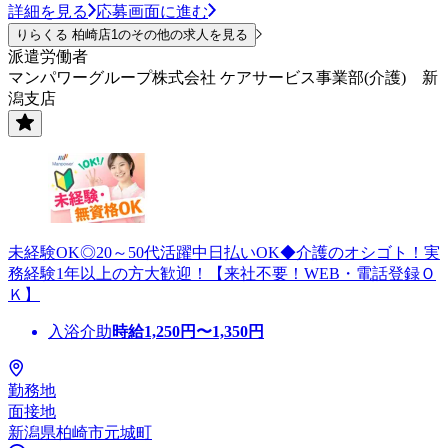
詳細を見る
応募画面に進む
りらくる 柏崎店1のその他の求人を見る
派遣労働者
マンパワーグループ株式会社 ケアサービス事業部(介護) 新
潟支店
未経験OK◎20～50代活躍中日払いOK◆介護のオシゴト！実
務経験1年以上の方大歓迎！【来社不要！WEB・電話登録Ｏ
Ｋ】
入浴介助
時給
1,250
円〜
1,350
円
勤務地
面接地
新潟県柏崎市元城町