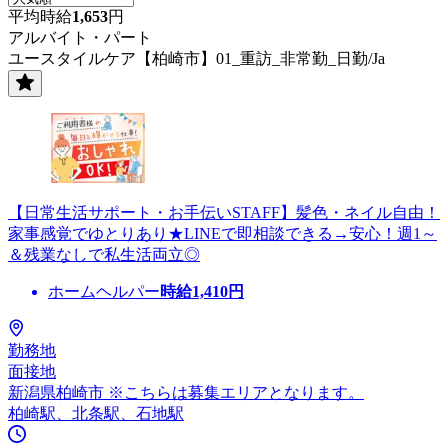
平均時給
1,653
円
アルバイト・パート
ユースタイルケア【柏崎市】01_重訪_非常勤_日勤/Ja
【日常生活サポート・お手伝いSTAFF】髪色・ネイル自由！
家事感覚でゆとりあり★LINEで即相談できる→安心！週1～
＆残業なしで私生活両立◎
ホームヘルパー
時給
1,410
円
勤務地
面接地
新潟県柏崎市 ※こちらは募集エリアとなります。
柏崎駅、北条駅、石地駅