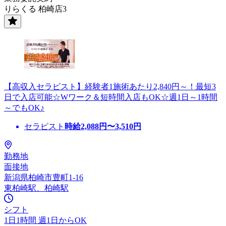
りらくる 柏崎店3
【高収入セラピスト】経験者1施術あたり2,840円～！最短3
日で入店可能☆Wワーク＆短時間入店もOK☆週1日～1時間
～でもOK♪
セラピスト
時給
2,088
円〜
3,510
円
勤務地
面接地
新潟県柏崎市豊町1-16
東柏崎駅、柏崎駅
シフト
1日1時間 週1日からOK