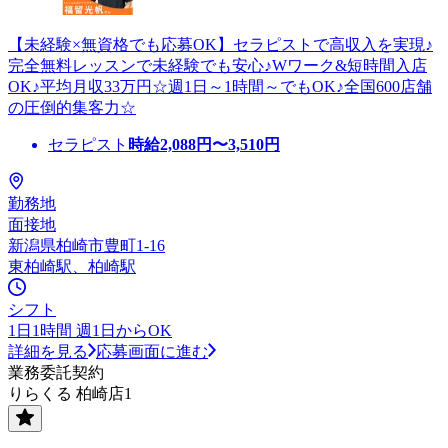
【未経験×無資格でも応募OK】セラピストで高収入を実現♪
完全無料レッスンで未経験でも安心♪Wワーク&短時間入店
OK♪平均月収33万円☆週1日～1時間～でもOK♪全国600店舗
の圧倒的集客力☆
セラピスト
時給
2,088
円〜
3,510
円
勤務地
面接地
新潟県柏崎市豊町1-16
東柏崎駅、柏崎駅
シフト
1日1時間 週1日からOK
詳細を見る
応募画面に進む
業務委託契約
りらくる 柏崎店1