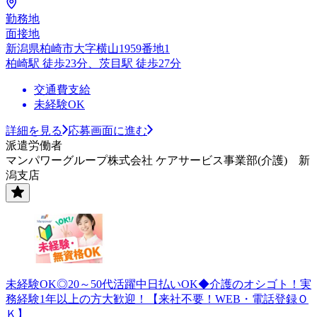
勤務地
面接地
新潟県柏崎市大字横山1959番地1
柏崎駅 徒歩23分、茨目駅 徒歩27分
交通費支給
未経験OK
詳細を見る
応募画面に進む
派遣労働者
マンパワーグループ株式会社 ケアサービス事業部(介護) 新
潟支店
未経験OK◎20～50代活躍中日払いOK◆介護のオシゴト！実
務経験1年以上の方大歓迎！【来社不要！WEB・電話登録Ｏ
Ｋ】