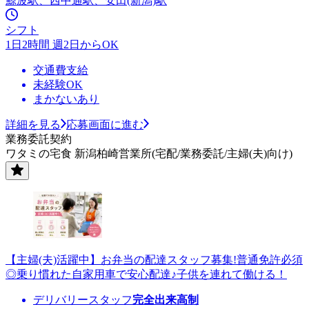
鯨波駅、西中通駅、安田(新潟)駅
シフト
1日2時間 週2日からOK
交通費支給
未経験OK
まかないあり
詳細を見る
応募画面に進む
業務委託契約
ワタミの宅食 新潟柏崎営業所(宅配/業務委託/主婦(夫)向け)
【主婦(夫)活躍中】お弁当の配達スタッフ募集!普通免許必須
◎乗り慣れた自家用車で安心配達♪子供を連れて働ける！
デリバリースタッフ
完全出来高制