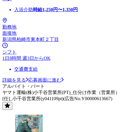
入浴介助
時給
1,250
円〜
1,350
円
勤務地
面接地
新潟県柏崎市東本町２丁目
シフト
1日8時間 週3日からOK
交通費支給
詳細を見る
応募画面に進む
アルバイト・パート
ヤマト運輸(株)小千谷営業所(PT)_仕分け作業（営業所）
[仕]_小千谷営業所(y041109pt)(広告No.Y00000613667)