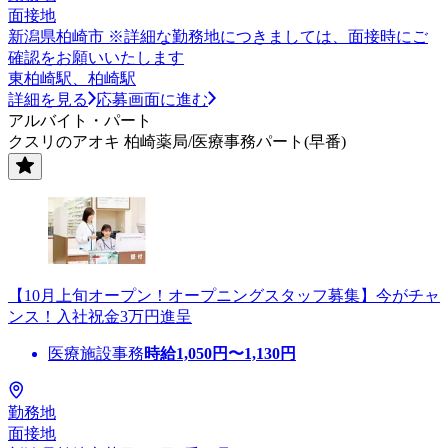
面接地
新潟県柏崎市 ※詳細な勤務地につきましては、面接時にご
確認をお願いいたします
東柏崎駅、柏崎駅
詳細を見る
応募画面に進む
アルバイト・パート
クスリのアオキ 柏崎薬局/医療事務パート(早番)
【10月上旬オープン！オープニングスタッフ募集】今がチャ
ンス！入社祝金3万円進呈
医療施設事務
時給
1,050
円〜
1,130
円
勤務地
面接地