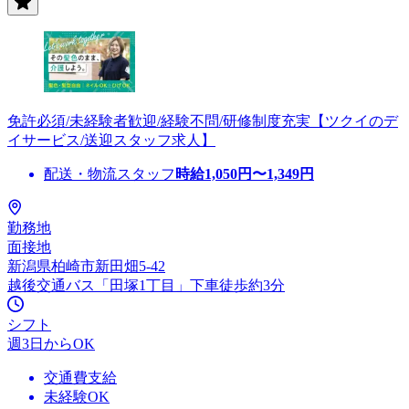
免許必須/未経験者歓迎/経験不問/研修制度充実【ツクイのデ
イサービス/送迎スタッフ求人】
配送・物流スタッフ
時給
1,050
円〜
1,349
円
勤務地
面接地
新潟県柏崎市新田畑5-42
越後交通バス「田塚1丁目」下車徒歩約3分
シフト
週3日からOK
交通費支給
未経験OK