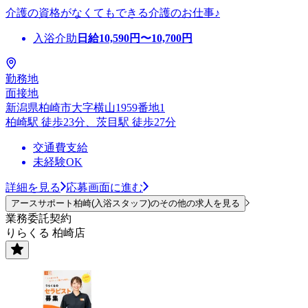
介護の資格がなくてもできる介護のお仕事♪
入浴介助
日給
10,590
円〜
10,700
円
勤務地
面接地
新潟県柏崎市大字横山1959番地1
柏崎駅 徒歩23分、茨目駅 徒歩27分
交通費支給
未経験OK
詳細を見る
応募画面に進む
アースサポート柏崎(入浴スタッフ)のその他の求人を見る
業務委託契約
りらくる 柏崎店