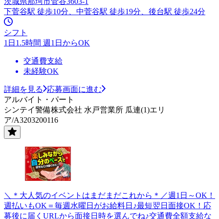
茨城県那珂市菅谷3603-1
下菅谷駅 徒歩10分、中菅谷駅 徒歩19分、後台駅 徒歩24分
シフト
1日1.5時間 週1日からOK
交通費支給
未経験OK
詳細を見る
応募画面に進む
アルバイト・パート
シンテイ警備株式会社 水戸営業所 瓜連(1)エリ
ア/A3203200116
＼＊大人気のイベントはまだまだこれから＊／週1日～OK！
週払いもOK＝毎週水曜日がお給料日♪最短翌日面接OK！応
募後に届くURLから面接日時を選んでね♪交通費全額支給な