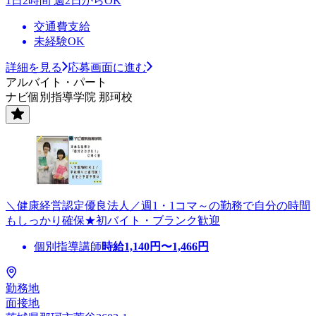
1日2時間 週2日からOK
交通費支給
未経験OK
詳細を見る
応募画面に進む
アルバイト・パート
ナビ個別指導学院 那珂校
＼健康経営認定優良法人／週1・1コマ～の勤務で自分の時間
もしっかり確保★初バイト・ブランク歓迎
個別指導講師
時給
1,140
円〜
1,466
円
勤務地
面接地