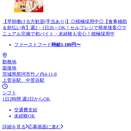
【早朝働ける方歓迎(手当あり)】◎積極採用中◎【食事補助
＆前払い有】週2・1日2h～OK！セルフレジで簡単接客◎マ
ニュアル完備で初バイト・未経験も安心！積極採用中
ファーストフード
時給
1,180
円〜
勤務地
面接地
茨城県那珂市竹ノ内4-11-8
上菅谷駅、中菅谷駅
シフト
1日2時間 週2日からOK
交通費支給
未経験OK
詳細を見る
応募画面に進む