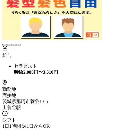
給与
セラピスト
時給
2,088
円〜
3,510
円
勤務地
面接地
茨城県那珂市菅谷1-65
上菅谷駅
シフト
1日1時間 週1日からOK