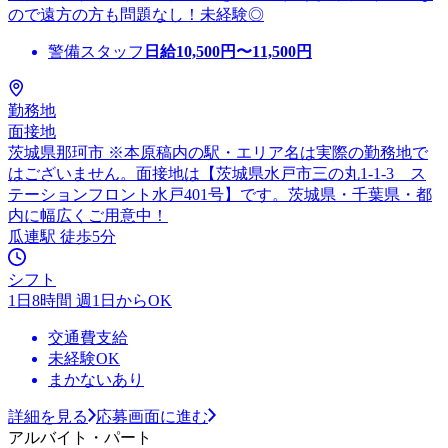
ので遠方の方も問題なし！未経験◎
警備スタッフ
日給
10,500
円〜
11,500
円
勤務地
面接地
茨城県那珂市 ※本原稿内の駅・エリア名は実際の勤務地で
はございません。面接地は【茨城県水戸市三の丸1-1-3 ス
テーションフロント水戸401号】です。茨城県・千葉県・都
内に幅広くご用意中！
瓜連駅 徒歩5分
シフト
1日8時間 週1日からOK
交通費支給
未経験OK
まかないあり
詳細を見る
応募画面に進む
アルバイト・パート