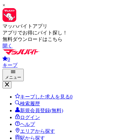
×
マッハバイトアプリ
アプリでお得にバイト探し！
無料ダウンロードはこちら
開く
0
キープ
メニュー
キープした求人を見る
0
検索履歴
新規会員登録(無料)
ログイン
ヘルプ
エリアから探す
駅から探す