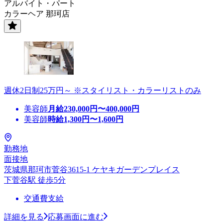
アルバイト・パート
カラーヘア 那珂店
週休2日制25万円～ ※スタイリスト・カラーリストのみ
美容師
月給
230,000
円〜
400,000
円
美容師
時給
1,300
円〜
1,600
円
勤務地
面接地
茨城県那珂市菅谷3615-1 ケヤキガーデンプレイス
下菅谷駅 徒歩5分
交通費支給
詳細を見る
応募画面に進む