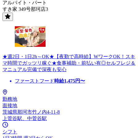
アルバイト・パート
すき家 349号那珂店3
★週2日・1日2h～OK★【夜勤で高時給】WワークOK！スキ
マ時間でガッツリ稼ぐ★食事補助・前払い有◎セルフレジ＆
マニュアル完備で深夜も安心
ファーストフード
時給
1,475
円〜
勤務地
面接地
茨城県那珂市竹ノ内4-11-8
上菅谷駅、中菅谷駅
シフト