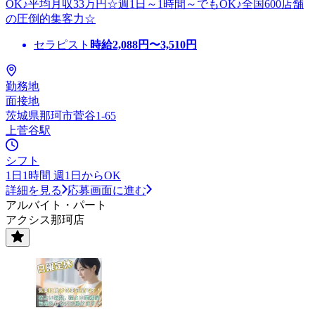
OK♪平均月収33万円☆週1日～1時間～でもOK♪全国600店舗
の圧倒的集客力☆
セラピスト
時給
2,088
円〜
3,510
円
勤務地
面接地
茨城県那珂市菅谷1-65
上菅谷駅
シフト
1日1時間 週1日からOK
詳細を見る
応募画面に進む
アルバイト・パート
アクシス那珂店