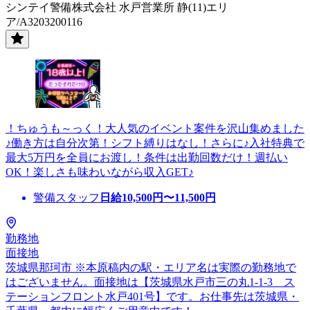
シンテイ警備株式会社 水戸営業所 静(11)エリ
ア/A3203200116
！ちゅうも～っく！大人気のイベント案件を沢山集めました
♪働き方は自分次第！シフト縛りはなし！さらに♪入社特典で
最大5万円を全員にお渡し！条件は出勤回数だけ！週払い
OK！楽しさも味わいながら収入GET♪
警備スタッフ
日給
10,500
円〜
11,500
円
勤務地
面接地
茨城県那珂市 ※本原稿内の駅・エリア名は実際の勤務地で
はございません。面接地は【茨城県水戸市三の丸1-1-3 ス
テーションフロント水戸401号】です。お仕事先は茨城県・