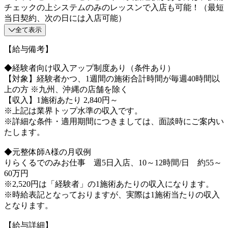
チェックの上システムのみのレッスンで入店も可能！（最短
当日契約、次の日には入店可能）
全て表示
【給与備考】
◆経験者向け収入アップ制度あり（条件あり）
【対象】経験者かつ、1週間の施術合計時間が毎週40時間以
上の方 ※九州、沖縄の店舗を除く
【収入】1施術あたり 2,840円～
※上記は業界トップ水準の収入です。
※詳細な条件・適用期間につきましては、面談時にご案内い
たします。
◆元整体師A様の月収例
りらくるでのみお仕事 週5日入店、10～12時間/日 約55～
60万円
※2,520円は「経験者」の1施術あたりの収入になります。
※時給表記となっておりますが、実際は1施術当たりの収入
となります。
【給与詳細】