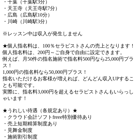
・千葉（千葉駅3分）
・天王寺（天王寺駅7分）
・広島（広島駅10分）
・川崎（川崎駅3分）
※レッスン中は収入が発生しません
★個人指名料は、100％セラピストさんの売上となります！
個人指名料は、200円～ご自身で自由に設定できます。
例えば、月50件の指名施術で指名料500円なら25,000円プラ
ス！
1,000円の指名料なら50,000円プラス！
指名いただけるお客様が増えれば、どんどん収入UPするこ
とも可能です。
実際に、指名料3,000円を超えるセラピストさんもいらっし
ゃいます！
★うれしい待遇（各規定あり）★
・クラウド会計ソフトfreee特別優待あり
・売上短期精算制度あり
・見舞金制度
・施術割引制度