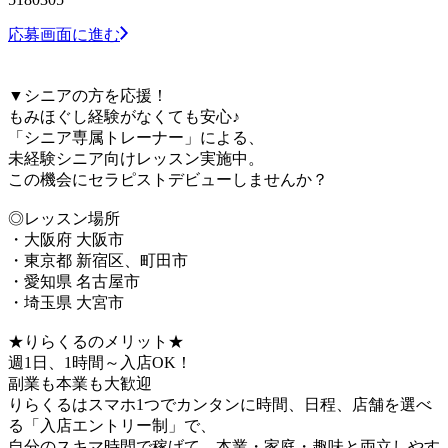
応募画面に進む
▼シニアの方を応援！
もみほぐし経験がなくても安心♪
「シニア専属トレーナー」による、
未経験シニア向けレッスン実施中。
この機会にセラピストデビューしませんか？
◎レッスン場所
・大阪府 大阪市
・東京都 新宿区、町田市
・愛知県 名古屋市
・埼玉県 大宮市
★りらくるのメリット★
週1日、1時間～入店OK！
副業も本業も大歓迎
りらくるはスマホ1つでカンタンに時間、日程、店舗を選べ
る「入店エントリー制」で、
​自分のスキマ時間で稼げて、本業・家庭・趣味と両立しやす