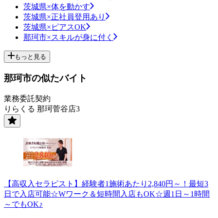
茨城県×体を動かす
茨城県×正社員登用あり
茨城県×ピアスOK
那珂市×スキルが身に付く
もっと見る
那珂市の似たバイト
業務委託契約
りらくる 那珂菅谷店3
【高収入セラピスト】経験者1施術あたり2,840円～！最短3
日で入店可能☆Wワーク＆短時間入店もOK☆週1日～1時間
～でもOK♪