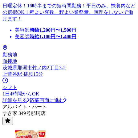
日曜定休！16時半までの短時間勤務！平日のみ、扶養内など
の選択OK！程よい客数、程よい業務量、無理をしないで働
けます！
美容師
時給
1,200
円〜
1,500
円
美容師
時給
1,100
円〜
1,400
円
勤務地
面接地
茨城県那珂市竹ノ内2丁目3-2
上菅谷駅 徒歩15分
シフト
1日4時間からOK
詳細を見る
応募画面に進む
アルバイト・パート
すき家 349号那珂店