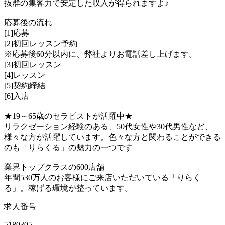
抜群の集客力で安定した収入が得られますよ♪
応募後の流れ
[1]応募
[2]初回レッスン予約
※応募後60分以内に、弊社よりお電話差し上げます。
[3]初回レッスン
[4]レッスン
[5]契約締結
[6]入店
★19～65歳のセラピストが活躍中★
リラクゼーション経験のある、50代女性や30代男性など、
様々な方が活躍しています。色々な方と関わることができる
のも「りらくる」の魅力の一つです
業界トップクラスの600店舗
年間530万人のお客様にご来店いただいている「りらく
る」。稼げる環境が整っています。
求人番号
5180305