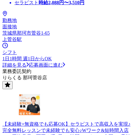
セラピスト
時給
2,088
円〜
3,510
円
勤務地
面接地
茨城県那珂市菅谷1-65
上菅谷駅
シフト
1日1時間 週1日からOK
詳細を見る
応募画面に進む
業務委託契約
りらくる 那珂菅谷店
【未経験×無資格でも応募OK】セラピストで高収入を実現♪
完全無料レッスンで未経験でも安心♪Wワーク&短時間入店