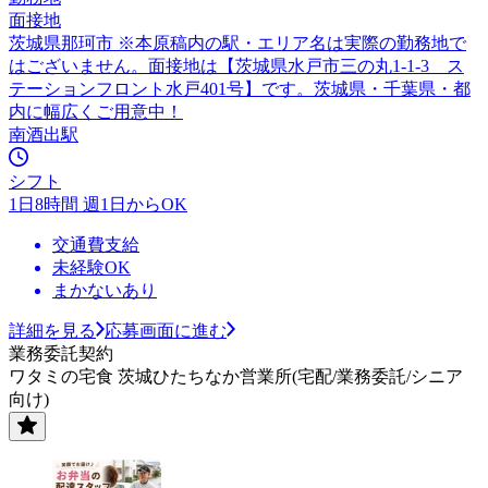
面接地
茨城県那珂市 ※本原稿内の駅・エリア名は実際の勤務地で
はございません。面接地は【茨城県水戸市三の丸1-1-3 ス
テーションフロント水戸401号】です。茨城県・千葉県・都
内に幅広くご用意中！
南酒出駅
シフト
1日8時間 週1日からOK
交通費支給
未経験OK
まかないあり
詳細を見る
応募画面に進む
業務委託契約
ワタミの宅食 茨城ひたちなか営業所(宅配/業務委託/シニア
向け)