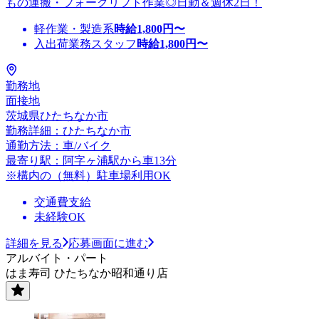
もの運搬・フォークリフト作業◎日勤＆週休2日！
軽作業・製造系
時給
1,800
円〜
入出荷業務スタッフ
時給
1,800
円〜
勤務地
面接地
茨城県ひたちなか市
勤務詳細：ひたちなか市
通勤方法：車/バイク
最寄り駅：阿字ヶ浦駅から車13分
※構内の（無料）駐車場利用OK
交通費支給
未経験OK
詳細を見る
応募画面に進む
アルバイト・パート
はま寿司 ひたちなか昭和通り店