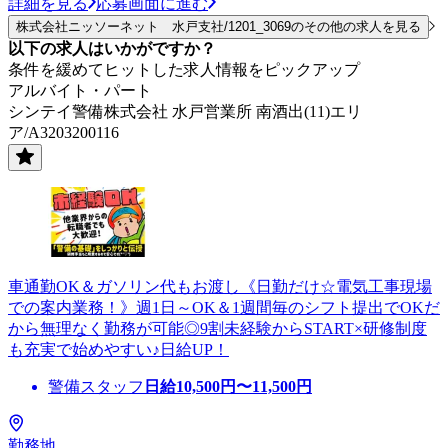
詳細を見る
応募画面に進む
株式会社ニッソーネット 水戸支社/1201_3069のその他の求人を見る
以下の求人はいかがですか？
条件を緩めてヒットした求人情報をピックアップ
アルバイト・パート
シンテイ警備株式会社 水戸営業所 南酒出(11)エリ
ア/A3203200116
車通勤OK＆ガソリン代もお渡し《日勤だけ☆電気工事現場
での案内業務！》週1日～OK＆1週間毎のシフト提出でOKだ
から無理なく勤務が可能◎9割未経験からSTART×研修制度
も充実で始めやすい♪日給UP！
警備スタッフ
日給
10,500
円〜
11,500
円
勤務地