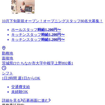
10月下旬新規オープン！オープニングスタッフ80名大募集！
ホールスタッフ
時給
1,200
円〜
キッチンスタッフ
時給
1,200
円〜
キッチンスタッフ
時給
1,200
円〜
勤務地
面接地
茨城県ひたちなか市大字中根字上野892番1
シフト
1日2時間 週1日からOK
交通費支給
未経験OK
詳細を見る
応募画面に進む