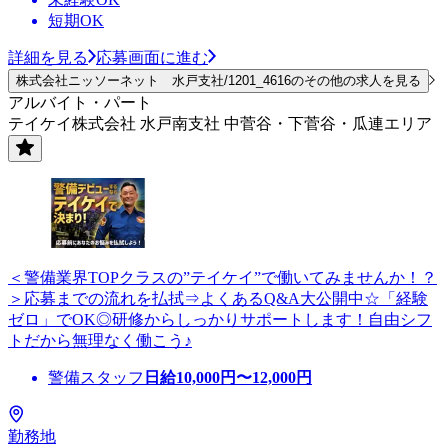
短期OK
詳細を見る
応募画面に進む
株式会社ニッソーネット 水戸支社/1201_4616のその他の求人を見る
アルバイト・パート
テイケイ株式会社 水戸南支社 中菅谷・下菅谷・瓜連エリア
＜警備業界TOPクラスの”テイケイ”で働いてみませんか！？
＞応募までの流れを払拭⇒よくあるQ&A大公開中☆「経験
ゼロ」でOK◎研修からしっかりサポートします！自由シフ
トだから無理なく働こう♪
警備スタッフ
日給
10,000
円〜
12,000
円
勤務地