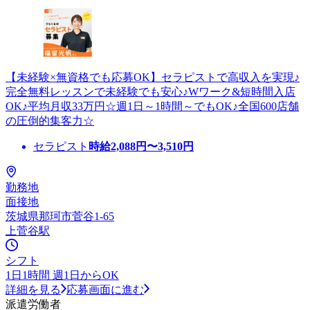
【未経験×無資格でも応募OK】セラピストで高収入を実現♪
完全無料レッスンで未経験でも安心♪Wワーク&短時間入店
OK♪平均月収33万円☆週1日～1時間～でもOK♪全国600店舗
の圧倒的集客力☆
セラピスト
時給
2,088
円〜
3,510
円
勤務地
面接地
茨城県那珂市菅谷1-65
上菅谷駅
シフト
1日1時間 週1日からOK
詳細を見る
応募画面に進む
派遣労働者