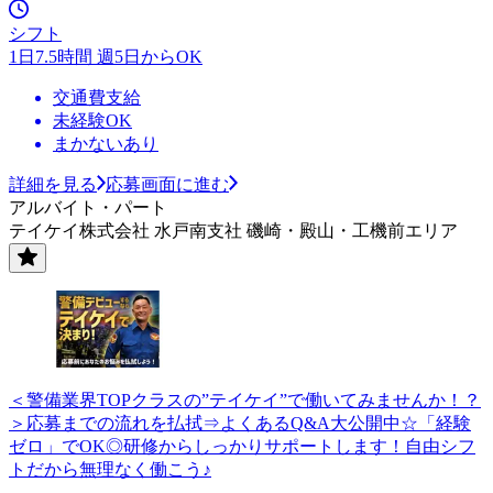
シフト
1日7.5時間 週5日からOK
交通費支給
未経験OK
まかないあり
詳細を見る
応募画面に進む
アルバイト・パート
テイケイ株式会社 水戸南支社 磯崎・殿山・工機前エリア
＜警備業界TOPクラスの”テイケイ”で働いてみませんか！？
＞応募までの流れを払拭⇒よくあるQ&A大公開中☆「経験
ゼロ」でOK◎研修からしっかりサポートします！自由シフ
トだから無理なく働こう♪