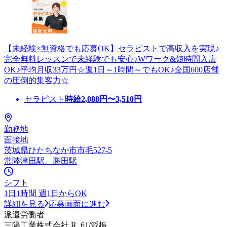
【未経験×無資格でも応募OK】セラピストで高収入を実現♪
完全無料レッスンで未経験でも安心♪Wワーク&短時間入店
OK♪平均月収33万円☆週1日～1時間～でもOK♪全国600店舗
の圧倒的集客力☆
セラピスト
時給
2,088
円〜
3,510
円
勤務地
面接地
茨城県ひたちなか市市毛527-5
常陸津田駅、勝田駅
シフト
1日1時間 週1日からOK
詳細を見る
応募画面に進む
派遣労働者
三陽工業株式会社 R_61/派栃