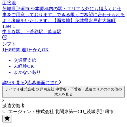
面接地
茨城県那珂市 ※本原稿内の駅・エリア以外にも幅広くお仕
事をご用意しております。できる限りご希望に合わせられる
よう考慮をいたします。【面接地】茨城県水戸市大塚町
1394-1
中菅谷駅、下菅谷駅、瓜連駅
シフト
1日8時間 週1日からOK
交通費支給
未経験OK
まかないあり
詳細を見る
応募画面に進む
テイケイ株式会社 水戸南支社 中菅谷・下菅谷・瓜連エリアのその他の
求人を見る
派遣労働者
UTエージェント株式会社 北関東第一CU_茨城県那珂市