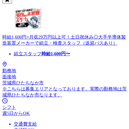
時給1,600円×月収29万円以上可！土日祝休み◎大手半導体製
造装置メーカーで組立・検査スタッフ（送迎バスあり）
組立スタッフ
時給
1,600
円〜
勤務地
面接地
茨城県ひたちなか市
※こちらは募集エリアとなっております。実際の勤務地は茨
城県ひたちなか市なります。
シフト
週5日からOK
交通費支給