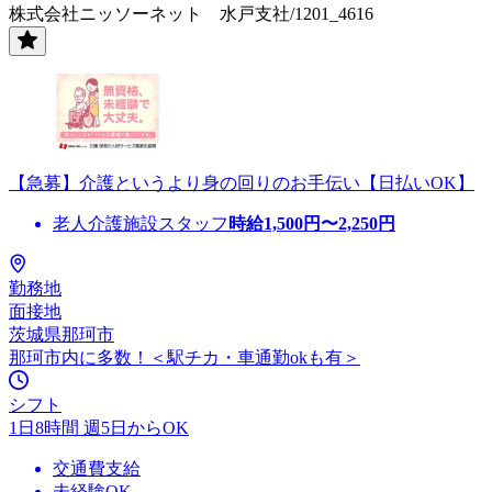
株式会社ニッソーネット 水戸支社/1201_4616
【急募】介護というより身の回りのお手伝い【日払いOK】
老人介護施設スタッフ
時給
1,500
円〜
2,250
円
勤務地
面接地
茨城県那珂市
那珂市内に多数！＜駅チカ・車通勤okも有＞
シフト
1日8時間 週5日からOK
交通費支給
未経験OK