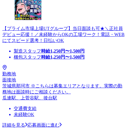
【プライム市場上場UTグループ】当日面談も可★＼正社員
デビュー応援！／未経験からOKの工場ワーク！電話・WEB
にてスピード選考！日払いOK
製造スタッフ
時給
1,250
円〜
1,500
円
梱包スタッフ
時給
1,250
円〜
1,500
円
勤務地
面接地
茨城県那珂市 ※こちらは募集エリアとなります。実際の勤
務地は面談時にご相談ください。
瓜連駅、上菅谷駅、後台駅
交通費支給
未経験OK
詳細を見る
応募画面に進む