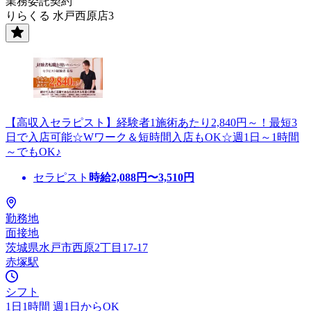
業務委託契約
りらくる 水戸西原店3
【高収入セラピスト】経験者1施術あたり2,840円～！最短3
日で入店可能☆Wワーク＆短時間入店もOK☆週1日～1時間
～でもOK♪
セラピスト
時給
2,088
円〜
3,510
円
勤務地
面接地
茨城県水戸市西原2丁目17-17
赤塚駅
シフト
1日1時間 週1日からOK