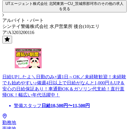
UTエージェント株式会社 北関東第一CU_茨城県那珂市のその他の求人
を見る
アルバイト・パート
シンテイ警備株式会社 水戸営業所 後台(10)エリ
ア/A3203200116
日給UPしたよ＼日勤のみ×週1日～OK／未経験歓迎！未経験
でも始めやすい♪備週4日以上で日給がなんと1,000円もUP＆
安心の日給保証あり！車通勤OK＆ガソリン代支給！直行直
帰OK！幅広い年代活躍中！
警備スタッフ
日給
10,500
円〜
11,500
円
勤務地
面接地