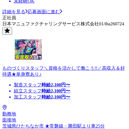
未経験OK
詳細を見る
応募画面に進む
正社員
日本マニュファクチャリングサービス株式会社01/iba260724
ものづくりスタッフ＼資格を活かして働こう!!／高収入＆好
待遇★単身寮あり♪
製造スタッフ
時給
2,100
円〜
組立スタッフ
時給
2,100
円〜
加工スタッフ
時給
2,100
円〜
勤務地
面接地
茨城県ひたちなか市 ★常磐線・勝田駅より車25分