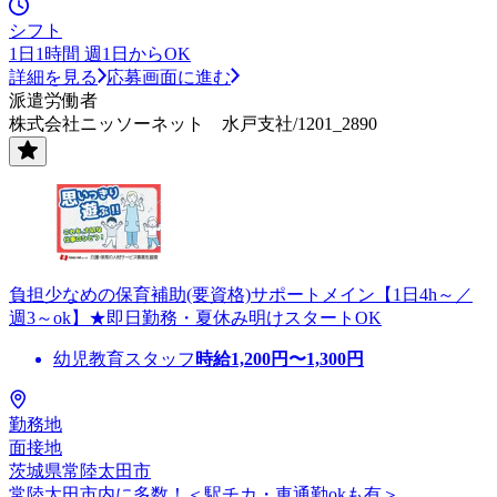
シフト
1日1時間 週1日からOK
詳細を見る
応募画面に進む
派遣労働者
株式会社ニッソーネット 水戸支社/1201_2890
負担少なめの保育補助(要資格)サポートメイン【1日4h～／
週3～ok】★即日勤務・夏休み明けスタートOK
幼児教育スタッフ
時給
1,200
円〜
1,300
円
勤務地
面接地
茨城県常陸太田市
常陸太田市内に多数！＜駅チカ・車通勤okも有＞