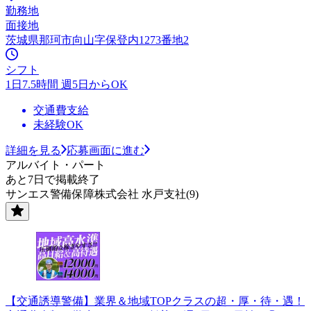
勤務地
面接地
茨城県那珂市向山字保登内1273番地2
シフト
1日7.5時間 週5日からOK
交通費支給
未経験OK
詳細を見る
応募画面に進む
アルバイト・パート
あと7日で掲載終了
サンエス警備保障株式会社 水戸支社(9)
【交通誘導警備】業界＆地域TOPクラスの超・厚・待・遇！