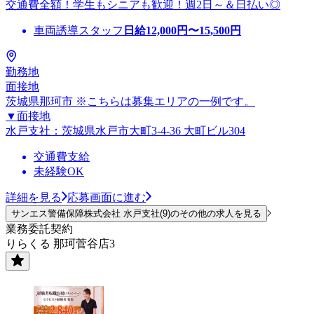
交通費全額！学生もシニアも歓迎！週2日～＆日払い◎
車両誘導スタッフ
日給
12,000
円〜
15,500
円
勤務地
面接地
茨城県那珂市 ※こちらは募集エリアの一例です。
▼面接地
水戸支社：茨城県水戸市大町3-4-36 大町ビル304
交通費支給
未経験OK
詳細を見る
応募画面に進む
サンエス警備保障株式会社 水戸支社(9)のその他の求人を見る
業務委託契約
りらくる 那珂菅谷店3