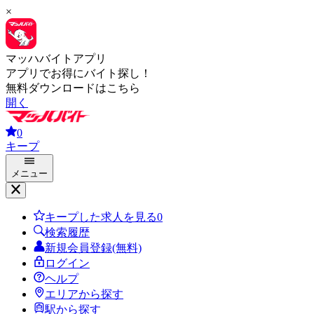
×
マッハバイトアプリ
アプリでお得にバイト探し！
無料ダウンロードはこちら
開く
0
キープ
メニュー
キープした求人を見る
0
検索履歴
新規会員登録(無料)
ログイン
ヘルプ
エリアから探す
駅から探す