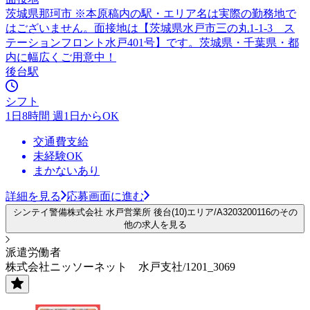
茨城県那珂市 ※本原稿内の駅・エリア名は実際の勤務地で
はございません。面接地は【茨城県水戸市三の丸1-1-3 ス
テーションフロント水戸401号】です。茨城県・千葉県・都
内に幅広くご用意中！
後台駅
シフト
1日8時間 週1日からOK
交通費支給
未経験OK
まかないあり
詳細を見る
応募画面に進む
シンテイ警備株式会社 水戸営業所 後台(10)エリア/A3203200116のその
他の求人を見る
派遣労働者
株式会社ニッソーネット 水戸支社/1201_3069