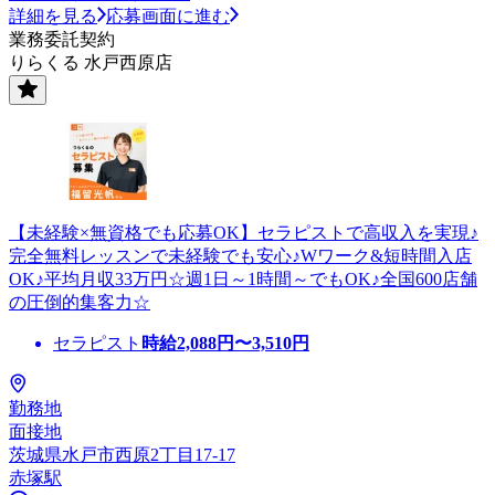
詳細を見る
応募画面に進む
業務委託契約
りらくる 水戸西原店
【未経験×無資格でも応募OK】セラピストで高収入を実現♪
完全無料レッスンで未経験でも安心♪Wワーク&短時間入店
OK♪平均月収33万円☆週1日～1時間～でもOK♪全国600店舗
の圧倒的集客力☆
セラピスト
時給
2,088
円〜
3,510
円
勤務地
面接地
茨城県水戸市西原2丁目17-17
赤塚駅