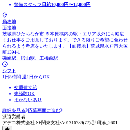
警備スタッフ
日給
10,000
円〜
12,000
円
勤務地
面接地
茨城県ひたちなか市 ※本原稿内の駅・エリア以外にも幅広
くお仕事をご用意しております。できる限りご希望に合わせ
られるよう考慮をいたします。【面接地】茨城県水戸市大塚
町1394-1
磯崎駅、殿山駅、工機前駅
シフト
1日8時間 週1日からOK
交通費支給
未経験OK
まかないあり
詳細を見る
応募画面に進む
派遣労働者
アデコ株式会社 SF関東支社/A01316789(77)-那珂湊_2601