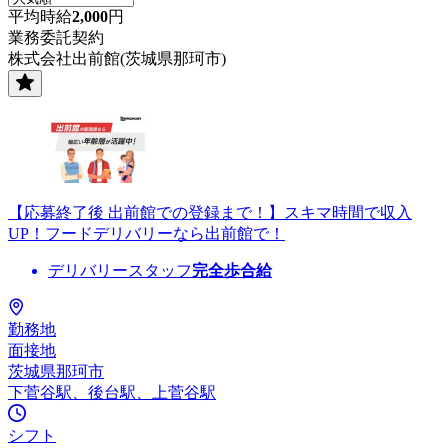
平均時給
2,000
円
業務委託契約
株式会社出前館(茨城県那珂市)
【応募終了後 出前館での登録まで！】スキマ時間で収入
UP！フードデリバリーなら出前館で！
デリバリースタッフ
完全歩合給
勤務地
面接地
茨城県那珂市
下菅谷駅、後台駅、上菅谷駅
シフト