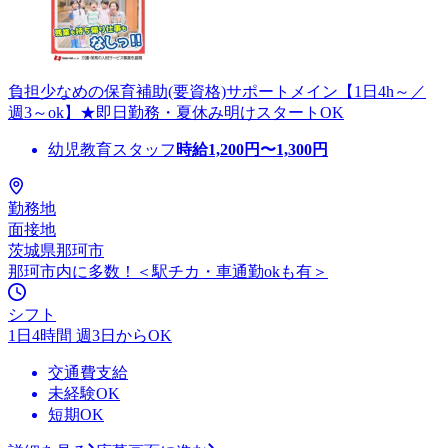
負担少なめの保育補助(要資格)サポートメイン【1日4h～／
週3～ok】★即日勤務・夏休み明けスタートOK
幼児教育スタッフ
時給
1,200
円〜
1,300
円
勤務地
面接地
茨城県那珂市
那珂市内に多数！＜駅チカ・車通勤okも有＞
シフト
1日4時間 週3日からOK
交通費支給
未経験OK
短期OK