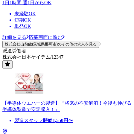
1日1時間 週1日からOK
未経験OK
短期OK
単発OK
詳細を見る
応募画面に進む
株式会社出前館(茨城県那珂市)のその他の求人を見る
派遣労働者
株式会社日本ケイテム/12347
【半導体ウエハーの製造】『将来の不安解消！今後も伸びる
半導体製造で安定収入！』
製造スタッフ
時給
1,550
円〜