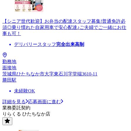
【シニア世代歓迎】お弁当の配達スタッフ募集!普通免許必
須◎乗り慣れた自家用車で安心配達♪ご夫婦でご一緒にお仕
事も可！
デリバリースタッフ
完全出来高制
勤務地
面接地
茨城県ひたちなか市大字東石川字堂端3610-11
勝田駅
未経験OK
詳細を見る
応募画面に進む
業務委託契約
りらくる ひたちなか店