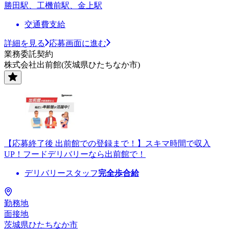
勝田駅、工機前駅、金上駅
交通費支給
詳細を見る
応募画面に進む
業務委託契約
株式会社出前館(茨城県ひたちなか市)
【応募終了後 出前館での登録まで！】スキマ時間で収入
UP！フードデリバリーなら出前館で！
デリバリースタッフ
完全歩合給
勤務地
面接地
茨城県ひたちなか市