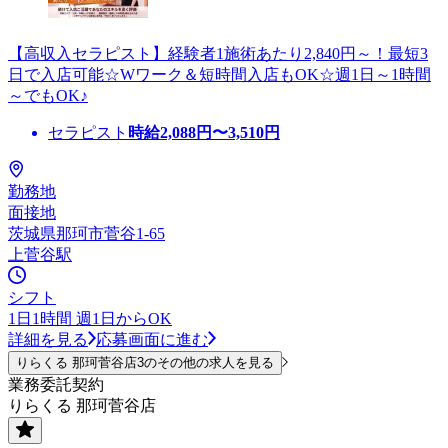
【高収入セラピスト】経験者1施術あたり2,840円～！最短3
日で入店可能☆Wワーク＆短時間入店もOK☆週1日～1時間
～でもOK♪
セラピスト
時給
2,088
円〜
3,510
円
勤務地
面接地
茨城県那珂市菅谷1-65
上菅谷駅
シフト
1日1時間 週1日からOK
詳細を見る
応募画面に進む
りらくる 那珂菅谷店3のその他の求人を見る
業務委託契約
りらくる 那珂菅谷店