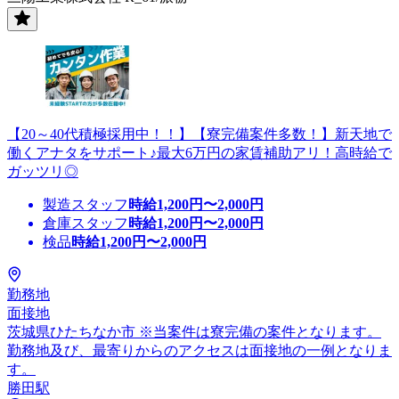
【20～40代積極採用中！！】【寮完備案件多数！】新天地で
働くアナタをサポート♪最大6万円の家賃補助アリ！高時給で
ガッツリ◎
製造スタッフ
時給
1,200
円〜
2,000
円
倉庫スタッフ
時給
1,200
円〜
2,000
円
検品
時給
1,200
円〜
2,000
円
勤務地
面接地
茨城県ひたちなか市 ※当案件は寮完備の案件となります。
勤務地及び、最寄りからのアクセスは面接地の一例となりま
す。
勝田駅