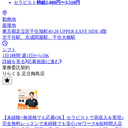
セラピスト
時給
2,088
円〜
3,510
円
勤務地
面接地
東京都足立区千住旭町40-28 UPPER EAST SIDE 4階
北千住駅、京成関屋駅、千住大橋駅
シフト
1日1時間 週1日からOK
詳細を見る
応募画面に進む
業務委託契約
りらくる 足立梅島店
【未経験×無資格でも応募OK】セラピストで高収入を実現♪
完全無料レッスンで未経験でも安心♪Wワーク&短時間入店