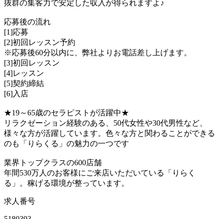
抜群の集客力で安定した収入が得られますよ♪
応募後の流れ
[1]応募
[2]初回レッスン予約
※応募後60分以内に、弊社よりお電話差し上げます。
[3]初回レッスン
[4]レッスン
[5]契約締結
[6]入店
★19～65歳のセラピストが活躍中★
リラクゼーション経験のある、50代女性や30代男性など、
様々な方が活躍しています。色々な方と関わることができる
のも「りらくる」の魅力の一つです
業界トップクラスの600店舗
年間530万人のお客様にご来店いただいている「りらく
る」。稼げる環境が整っています。
求人番号
5180393