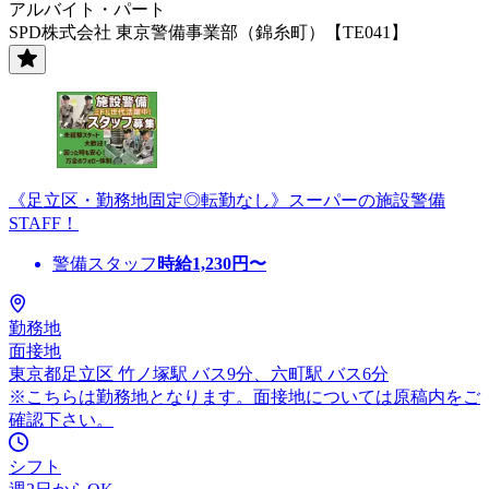
アルバイト・パート
SPD株式会社 東京警備事業部（錦糸町）【TE041】
《足立区・勤務地固定◎転勤なし》スーパーの施設警備
STAFF！
警備スタッフ
時給
1,230
円〜
勤務地
面接地
東京都足立区 竹ノ塚駅 バス9分、六町駅 バス6分
※こちらは勤務地となります。面接地については原稿内をご
確認下さい。
シフト