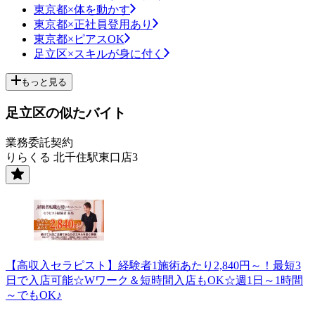
東京都×体を動かす
東京都×正社員登用あり
東京都×ピアスOK
足立区×スキルが身に付く
もっと見る
足立区の似たバイト
業務委託契約
りらくる 北千住駅東口店3
【高収入セラピスト】経験者1施術あたり2,840円～！最短3
日で入店可能☆Wワーク＆短時間入店もOK☆週1日～1時間
～でもOK♪