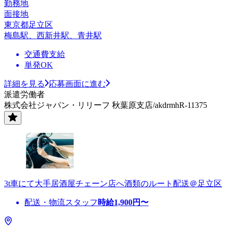
勤務地
面接地
東京都足立区
梅島駅、西新井駅、青井駅
交通費支給
単発OK
詳細を見る
応募画面に進む
派遣労働者
株式会社ジャパン・リリーフ 秋葉原支店/akdrmhR-11375
3t車にて大手居酒屋チェーン店へ酒類のルート配送＠足立区
配送・物流スタッフ
時給
1,900
円〜