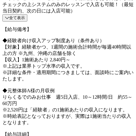
チェックの上システムのみのレッスンで入店も可能！（最短
当日契約、次の日には入店可能）
全て表示
【給与備考】
◆経験者向け収入アップ制度あり（条件あり）
【対象】経験者かつ、1週間の施術合計時間が毎週40時間以
上の方 ※九州、沖縄の店舗を除く
【収入】1施術あたり 2,840円～
※上記は業界トップ水準の収入です。
※詳細な条件・適用期間につきましては、面談時にご案内い
たします。
◆元整体師A様の月収例
りらくるでのみお仕事 週5日入店、10～12時間/日 約55～
60万円
※2,520円は「経験者」の1施術あたりの収入になります。
※時給表記となっておりますが、実際は1施術当たりの収入
となります。
【給与詳細】