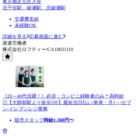
東京都足立区入谷
北千住駅、綾瀬駅、北綾瀬駅
交通費支給
未経験OK
詳細を見る
応募画面に進む
派遣労働者
株式会社ロフティー/CA10021110
《20～40代活躍！》必須：コンビニ経験者のみ＊高時給
◎【大師前駅より徒歩5分】最短当日払い/単発・月1～/セブ
ン-イレブンレジ業務
販売スタッフ
時給
1,300
円〜