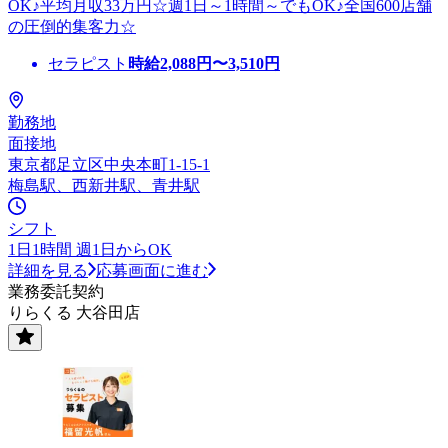
OK♪平均月収33万円☆週1日～1時間～でもOK♪全国600店舗
の圧倒的集客力☆
セラピスト
時給
2,088
円〜
3,510
円
勤務地
面接地
東京都足立区中央本町1-15-1
梅島駅、西新井駅、青井駅
シフト
1日1時間 週1日からOK
詳細を見る
応募画面に進む
業務委託契約
りらくる 大谷田店