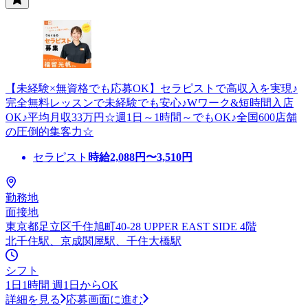
【未経験×無資格でも応募OK】セラピストで高収入を実現♪
完全無料レッスンで未経験でも安心♪Wワーク&短時間入店
OK♪平均月収33万円☆週1日～1時間～でもOK♪全国600店舗
の圧倒的集客力☆
セラピスト
時給
2,088
円〜
3,510
円
勤務地
面接地
東京都足立区千住旭町40-28 UPPER EAST SIDE 4階
北千住駅、京成関屋駅、千住大橋駅
シフト
1日1時間 週1日からOK
詳細を見る
応募画面に進む