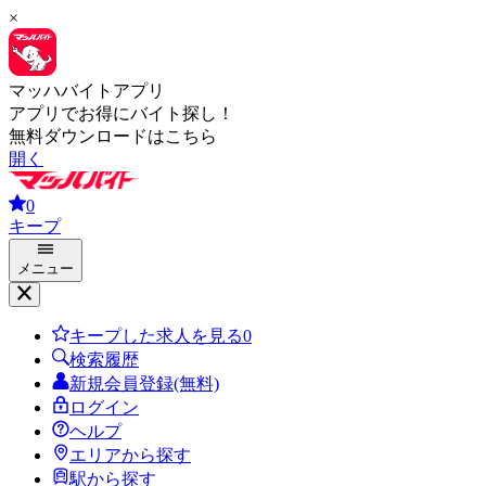
×
マッハバイトアプリ
アプリでお得にバイト探し！
無料ダウンロードはこちら
開く
0
キープ
メニュー
キープした求人を見る
0
検索履歴
新規会員登録(無料)
ログイン
ヘルプ
エリアから探す
駅から探す