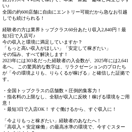
い♪​
全国の約600店舗に自由にエントリー可能だから急なお引越
しでも続けられる！
経験者の方は業界トップクラス60分あたり収入2,840円！最
短3日で入店可♪
今の収入と環境に満足していますか？
「もっと高い収入がほしい」「安定して稼ぎたい」
その悩み、すべて解決します！
2023年には303名だった経験者の入会数が、2025年には2,641
名へ。 この驚異的な数字は、リラクゼーションのプロたち
が「今の環境よりも、りらくるが稼げる」と確信した証拠で
す。
・全国トップクラスの店舗数 × 圧倒的集客力！
・指名料の上限なし、全額が収入に反映！稼げる環境をご用
意！
・最短3日で入店OK！ すぐ働けるから、すぐ収入に！
「今よりもっと稼ぎたい」経験者のあなたへ！
「高収入 × 安定稼働」の最高水準の環境で、今すぐスター