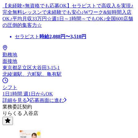
【未経験×無資格でも応募OK】セラピストで高収入を実現♪
完全無料レッスンで未経験でも安心♪Wワーク&短時間入店
OK♪平均月収33万円☆週1日～1時間～でもOK♪全国600店舗
の圧倒的集客力☆
セラピスト
時給
2,088
円〜
3,510
円
勤務地
面接地
東京都足立区大谷田3-15-1
北綾瀬駅、六町駅、亀有駅
シフト
1日1時間 週1日からOK
詳細を見る
応募画面に進む
業務委託契約
りらくる 入谷店