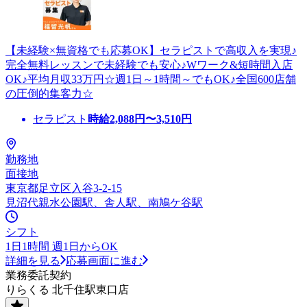
【未経験×無資格でも応募OK】セラピストで高収入を実現♪
完全無料レッスンで未経験でも安心♪Wワーク&短時間入店
OK♪平均月収33万円☆週1日～1時間～でもOK♪全国600店舗
の圧倒的集客力☆
セラピスト
時給
2,088
円〜
3,510
円
勤務地
面接地
東京都足立区入谷3-2-15
見沼代親水公園駅、舎人駅、南鳩ケ谷駅
シフト
1日1時間 週1日からOK
詳細を見る
応募画面に進む
業務委託契約
りらくる 北千住駅東口店