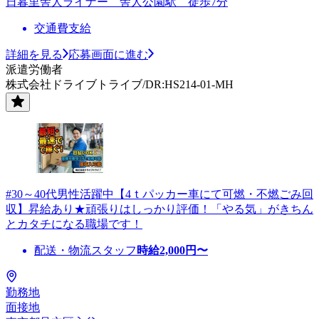
日暮里舎人ライナー 舎人公園駅 徒歩7分
交通費支給
詳細を見る
応募画面に進む
派遣労働者
株式会社ドライブトライブ/DR:HS214-01-MH
#30～40代男性活躍中【4ｔパッカー車にて可燃・不燃ごみ回
収】昇給あり★頑張りはしっかり評価！「やる気」がきちん
とカタチになる職場です！
配送・物流スタッフ
時給
2,000
円〜
勤務地
面接地