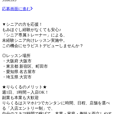
応募画面に進む
▼シニアの方を応援！
もみほぐし経験がなくても安心♪
「シニア専属トレーナー」による、
未経験シニア向けレッスン実施中。
この機会にセラピストデビューしませんか？
◎レッスン場所
・大阪府 大阪市
・東京都 新宿区、町田市
・愛知県 名古屋市
・埼玉県 大宮市
★りらくるのメリット★
週1日、1時間～入店OK！
副業も本業も大歓迎
りらくるはスマホ1つでカンタンに時間、日程、店舗を選べ
る「入店エントリー制」で、
​自分のスキマ時間で稼げて、本業・家庭・趣味と両立しやす