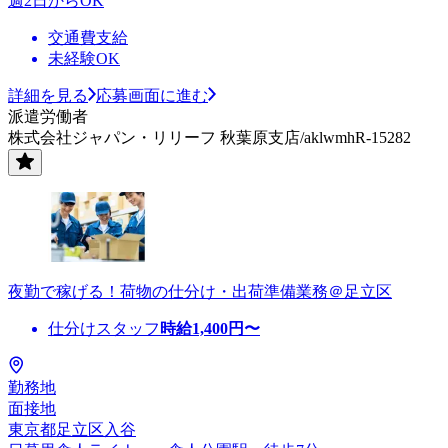
週2日からOK
交通費支給
未経験OK
詳細を見る
応募画面に進む
派遣労働者
株式会社ジャパン・リリーフ 秋葉原支店/aklwmhR-15282
夜勤で稼げる！荷物の仕分け・出荷準備業務＠足立区
仕分けスタッフ
時給
1,400
円〜
勤務地
面接地
東京都足立区入谷