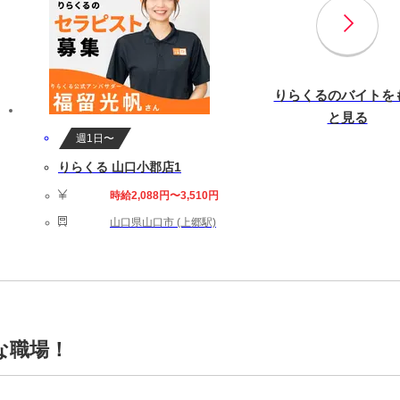
りらくるのバイトを
と見る
週1日〜
りらくる 山口小郡店1
時給2,088円〜3,510円
山口県山口市 (上郷駅)
な職場！