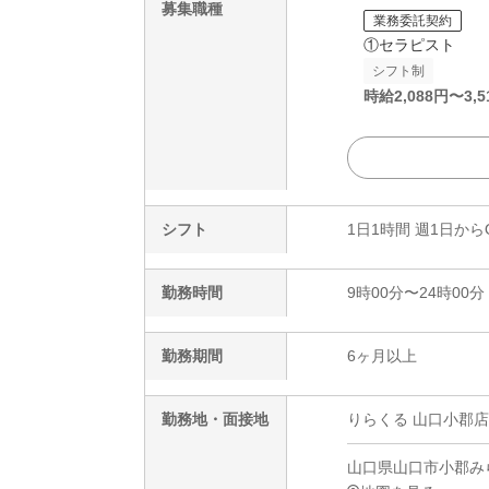
募集職種
業務委託契約
①セラピスト
シフト制
時給
2,088
円〜
3,5
シフト
1日1時間 週1日から
勤務時間
9時00分〜24時00分
勤務期間
6ヶ月以上
勤務地・面接地
りらくる 山口小郡店
山口県山口市小郡みらい