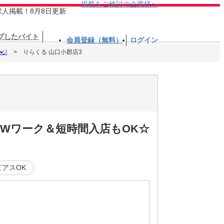
掲載をご検討の企業様へ
求人掲載！8月8日更新
プしたバイト
会員登録（無料）
ログイン
ージ
りらくる 山口小郡店3
☆Wワーク＆短時間入店もOK☆
ピアスOK