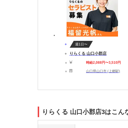
週1日〜
りらくる 山口小郡店
時給2,088円〜3,510円
山口県山口市 (上郷駅)
りらくる 山口小郡店3はこん