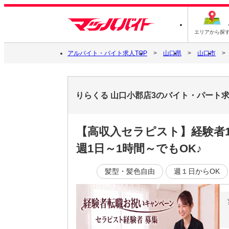
エリアから探
アルバイト・バイト求人TOP
山口県
山口市
りらくる 山口小郡店3のバイト・パート
【高収入セラピスト】経験者1
週1日～1時間～でもOK♪
髪型・髪色自由
週１日からOK