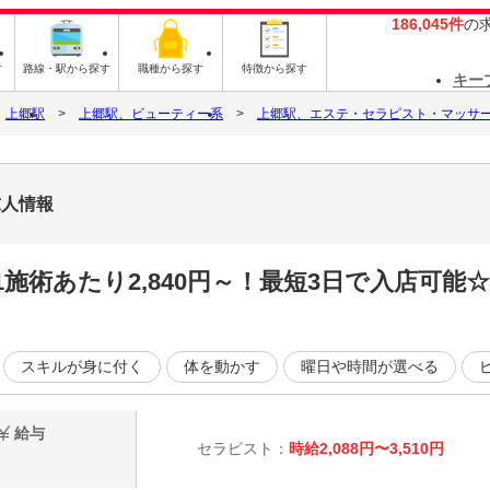
186,045件
の
す
路線・駅から探す
職種から探す
特徴から探す
キー
上郷駅
上郷駅、ビューティー系
上郷駅、エステ・セラピスト・マッサ
求人情報
施術あたり2,840円～！最短3日で入店可能
スキルが身に付く
体を動かす
曜日や時間が選べる
給与
セラピスト：
時給2,088円〜3,510円