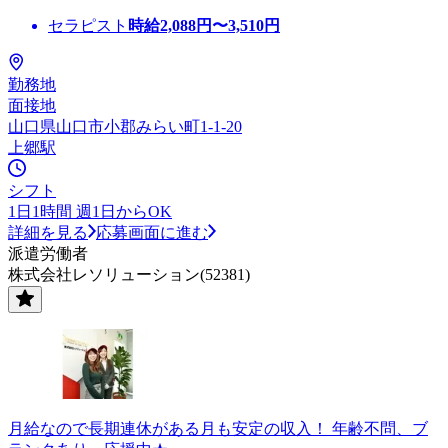
セラピスト
時給
2,088
円〜
3,510
円
勤務地
面接地
山口県山口市小郡みらい町1-1-20
上郷駅
シフト
1日1時間 週1日からOK
詳細を見る
応募画面に進む
派遣労働者
株式会社レソリューション(52381)
月給なので長期連休がある月も安定の収入！ 年齢不問、ブ