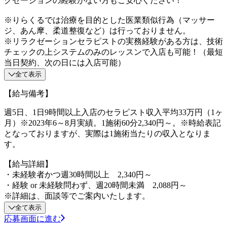
クゼーションの経験がない方もご安心ください！
※りらくるでは治療を目的とした医業類似行為（マッサー
ジ、あん摩、柔道整復など）は行っておりません。
※リラクゼーションセラピストの実務経験がある方は、技術
チェックの上システムのみのレッスンで入店も可能！（最短
当日契約、次の日には入店可能）
全て表示
【給与備考】
週5日、1日9時間以上入店のセラピスト収入平均33万円（1ヶ
月）※2023年6～8月実績。1施術60分2,340円～。※時給表記
となっておりますが、実際は1施術当たりの収入となりま
す。
【給与詳細】
・未経験者かつ週30時間以上 2,340円～
・経験 or 未経験問わず、週20時間未満 2,088円～
※詳細は、面談等でご案内いたします。
全て表示
応募画面に進む