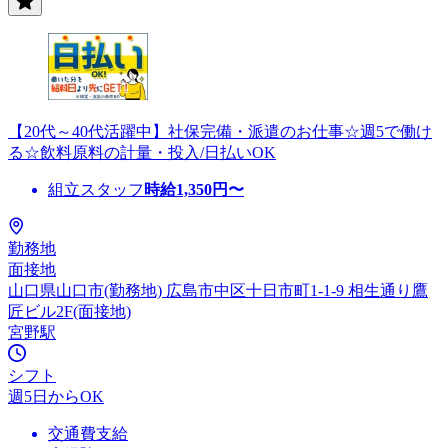
【20代～40代活躍中】社保完備・派遣のお仕事☆週5で働け
る☆飲料原料の計量・投入/日払いOK
組立スタッフ
時給
1,350
円〜
勤務地
面接地
山口県山口市(勤務地) 広島市中区十日市町1-1-9 相生通り鷹
匠ビル2F(面接地)
宮野駅
シフト
週5日からOK
交通費支給