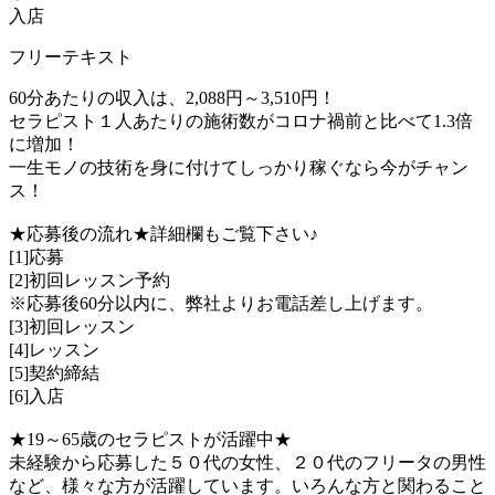
入店
フリーテキスト
60分あたりの収入は、2,088円～3,510円！
セラピスト１人あたりの施術数がコロナ禍前と比べて1.3倍
に増加！
一生モノの技術を身に付けてしっかり稼ぐなら今がチャン
ス！
★応募後の流れ★詳細欄もご覧下さい♪
[1]応募
[2]初回レッスン予約
※応募後60分以内に、弊社よりお電話差し上げます。
[3]初回レッスン
[4]レッスン
[5]契約締結
[6]入店
★19～65歳のセラピストが活躍中★
未経験から応募した５０代の女性、２０代のフリータの男性
など、様々な方が活躍しています。いろんな方と関わること