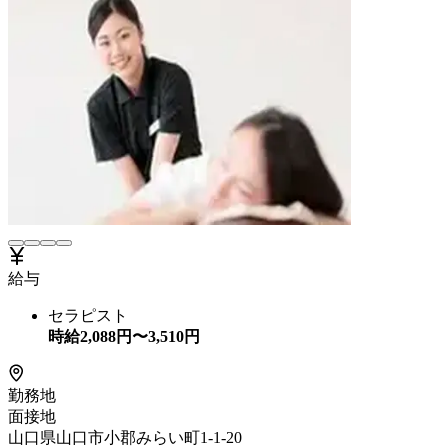
給与
セラピスト
時給
2,088
円〜
3,510
円
勤務地
面接地
山口県山口市小郡みらい町1-1-20