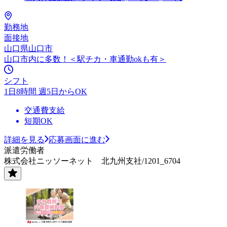
勤務地
面接地
山口県山口市
山口市内に多数！＜駅チカ・車通勤okも有＞
シフト
1日8時間 週5日からOK
交通費支給
短期OK
詳細を見る
応募画面に進む
派遣労働者
株式会社ニッソーネット 北九州支社/1201_6704