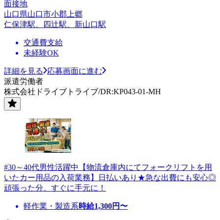
面接地
山口県山口市小郡上郷
仁保津駅、四辻駅、新山口駅
交通費支給
未経験OK
詳細を見る
応募画面に進む
派遣労働者
株式会社ドライブトライブ/DR:KP043-01-MH
#30～40代男性活躍中【物流倉庫内にてフォークリフトを用
いたカー用品の入荷業務】日払いあり★急な出費にも安心◎
頑張った分、すぐに手元に！
軽作業・製造系
時給
1,300
円〜