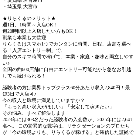
・愛知県 名古屋市
・埼玉県 大宮市
★りらくるのメリット★
週1日、1時間～入店OK！
週20時間以上入店したい方もOK！
副業も本業も大歓迎
りらくるはスマホ1つでカンタンに時間、日程、店舗を選べ
る「入店エントリー制」で、
​自分のスキマ時間で稼げて、本業・家庭・趣味と両立しやす
い♪​
全国の約600店舗に自由にエントリー可能だから急なお引越
しでも続けられる！
経験者の方は業界トップクラス60分あたり収入2,840円！最
短3日で入店可♪
今の収入と環境に満足していますか？
「もっと高い収入がほしい」「安定して稼ぎたい」
その悩み、すべて解決します！
2023年には303名だった経験者の入会数が、2025年には2,641
名へ。 この驚異的な数字は、リラクゼーションのプロたち
が「今の環境よりも、りらくるが稼げる」と確信した証拠で