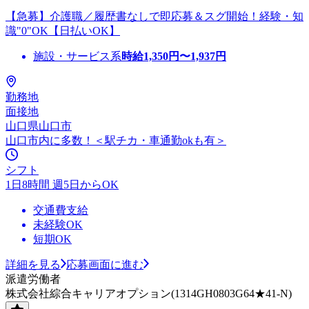
【急募】介護職／履歴書なしで即応募＆スグ開始！経験・知
識"0"OK【日払いOK】
施設・サービス系
時給
1,350
円〜
1,937
円
勤務地
面接地
山口県山口市
山口市内に多数！＜駅チカ・車通勤okも有＞
シフト
1日8時間 週5日からOK
交通費支給
未経験OK
短期OK
詳細を見る
応募画面に進む
派遣労働者
株式会社綜合キャリアオプション(1314GH0803G64★41-N)