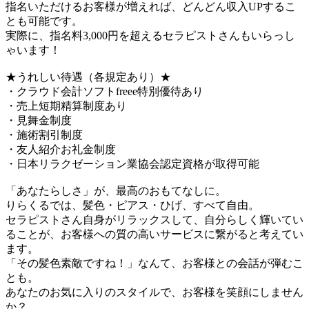
指名いただけるお客様が増えれば、どんどん収入UPするこ
とも可能です。
実際に、指名料3,000円を超えるセラピストさんもいらっし
ゃいます！
★うれしい待遇（各規定あり）★
・クラウド会計ソフトfreee特別優待あり
・売上短期精算制度あり
・見舞金制度
・施術割引制度
・友人紹介お礼金制度
・日本リラクゼーション業協会認定資格が取得可能
「あなたらしさ」が、最高のおもてなしに。
りらくるでは、髪色・ピアス・ひげ、すべて自由。
セラピストさん自身がリラックスして、自分らしく輝いてい
ることが、お客様への質の高いサービスに繋がると考えてい
ます。
「その髪色素敵ですね！」なんて、お客様との会話が弾むこ
とも。
あなたのお気に入りのスタイルで、お客様を笑顔にしません
か？