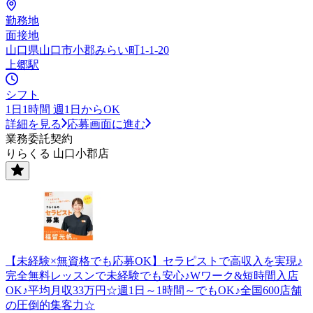
勤務地
面接地
山口県山口市小郡みらい町1-1-20
上郷駅
シフト
1日1時間 週1日からOK
詳細を見る
応募画面に進む
業務委託契約
りらくる 山口小郡店
【未経験×無資格でも応募OK】セラピストで高収入を実現♪
完全無料レッスンで未経験でも安心♪Wワーク&短時間入店
OK♪平均月収33万円☆週1日～1時間～でもOK♪全国600店舗
の圧倒的集客力☆