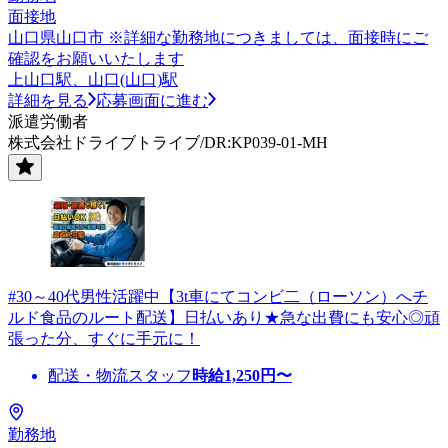
面接地
山口県山口市 ※詳細な勤務地につきましては、面接時にご
確認をお願いいたします
上山口駅、山口(山口)駅
詳細を見る
応募画面に進む
派遣労働者
株式会社ドライブトライブ/DR:KP039-01-MH
#30～40代男性活躍中【3t車にてコンビ二（ローソン）へチ
ルド食品のルート配送】日払いあり★急な出費にも安心◎頑
張った分、すぐに手元に！
配送・物流スタッフ
時給
1,250
円〜
勤務地