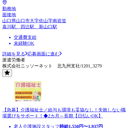
勤務地
面接地
山口県山口市大字佐山字南岩並
嘉川駅、四辻駅、新山口駅
交通費支給
未経験OK
詳細を見る
応募画面に進む
派遣労働者
株式会社ニッソーネット 北九州支社/1201_3279
【急募】介護福祉士／給与も環境も妥協なし！失敗しない職
場選びをサポート！◆2カ月～長期【日払いOK】
老人介護施設スタッフ
時給
1,550
円〜
1,937
円