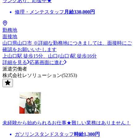
ランクあり、応援中★
修理・メンテスタッフ
月給
330,000
円
勤務地
面接地
山口県山口市 ※詳細な勤務地につきましては、面接時にご
確認をお願いいたします
上山口駅 徒歩15分、山口(山口)駅 徒歩16分
詳細を見る
応募画面に進む
派遣労働者
株式会社レソリューション(52353)
未経験から始められるお仕事★難しい業務はありません！
ガソリンスタンドスタッフ
時給
1,300
円