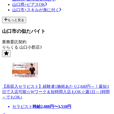
山口県×ピアスOK
山口市×スキルが身に付く
もっと見る
山口市の似たバイト
業務委託契約
りらくる 山口小郡店3
【高収入セラピスト】経験者1施術あたり2,840円～！最短3
日で入店可能☆Wワーク＆短時間入店もOK☆週1日～1時間
～でもOK♪
セラピスト
時給
2,088
円〜
3,510
円