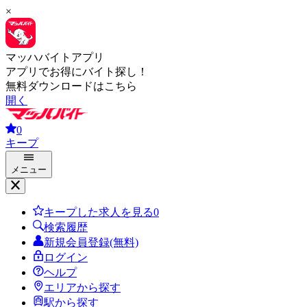
×
マッハバイトアプリ
アプリでお得にバイト探し！
無料ダウンロードはこちら
開く
0
キープ
メニュー
キープした求人を見る
0
検索履歴
新規会員登録(無料)
ログイン
ヘルプ
エリアから探す
駅から探す