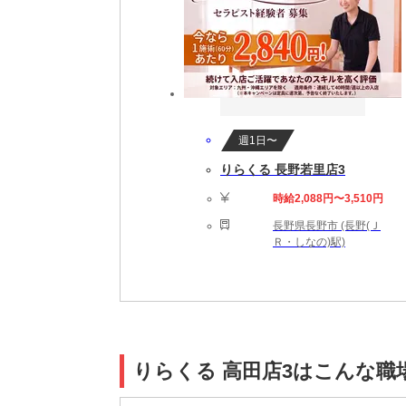
週1日〜
りらくる 長野若里店3
時給2,088円〜3,510円
長野県長野市 (長野(Ｊ
Ｒ・しなの)駅)
りらくる 高田店3はこんな職