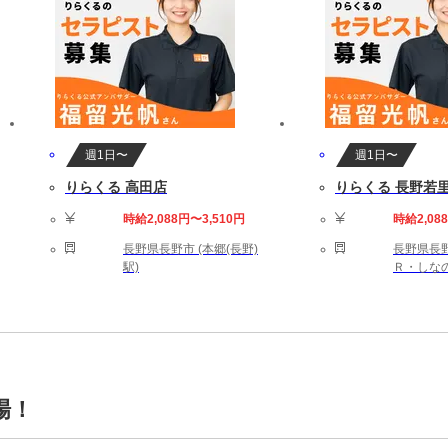
週1日〜
週1日〜
りらくる 高田店
りらくる 長野若
時給2,088円〜3,510円
時給2,08
長野県長野市 (本郷(長野)
長野県長野
駅)
Ｒ・しなの
場！