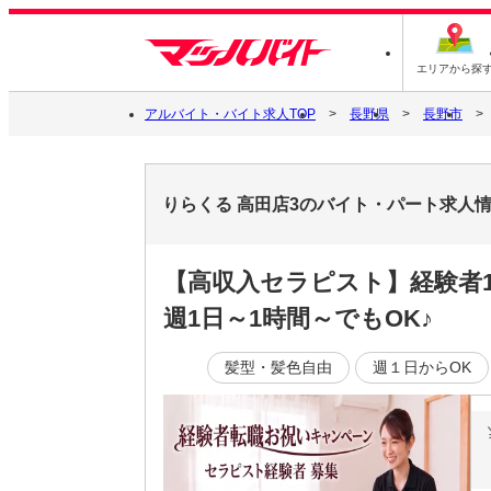
エリアから探
アルバイト・バイト求人TOP
長野県
長野市
りらくる 高田店3のバイト・パート求人
【高収入セラピスト】経験者1
週1日～1時間～でもOK♪
髪型・髪色自由
週１日からOK