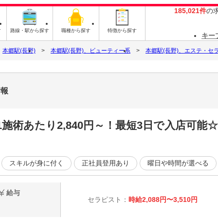
185,021件
の
す
路線・駅から探す
職種から探す
特徴から探す
キー
本郷駅(長野)
本郷駅(長野)、ビューティー系
本郷駅(長野)、エステ・セ
情報
施術あたり2,840円～！最短3日で入店可能
スキルが身に付く
正社員登用あり
曜日や時間が選べる
給与
セラピスト：
時給2,088円〜3,510円