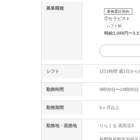
募集職種
業務委託契約
①セラピスト
シフト制
時給
2,088
円〜
3,5
シフト
1日1時間 週1日から
勤務時間
9時00分〜24時00分
勤務期間
6ヶ月以上
勤務地・面接地
りらくる 高田店3
長野県長野市高田五分一