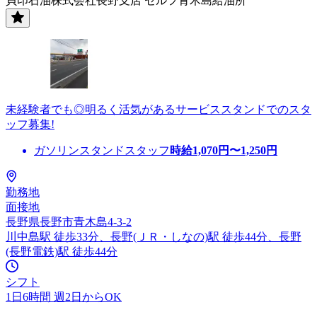
貝印石油株式会社長野支店 セルフ青木島給油所
未経験者でも◎明るく活気があるサービススタンドでのスタ
ッフ募集!
ガソリンスタンドスタッフ
時給
1,070
円〜
1,250
円
勤務地
面接地
長野県長野市青木島4-3-2
川中島駅 徒歩33分、長野(ＪＲ・しなの)駅 徒歩44分、長野
(長野電鉄)駅 徒歩44分
シフト
1日6時間 週2日からOK