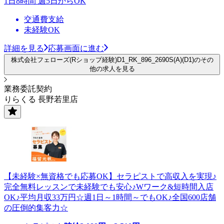
1日8時間 週5日からOK
交通費支給
未経験OK
詳細を見る
応募画面に進む
株式会社フェローズ(Rショップ経験)D1_RK_896_2690S(A)(D1)のその
他の求人を見る
業務委託契約
りらくる 長野若里店
【未経験×無資格でも応募OK】セラピストで高収入を実現♪
完全無料レッスンで未経験でも安心♪Wワーク&短時間入店
OK♪平均月収33万円☆週1日～1時間～でもOK♪全国600店舗
の圧倒的集客力☆