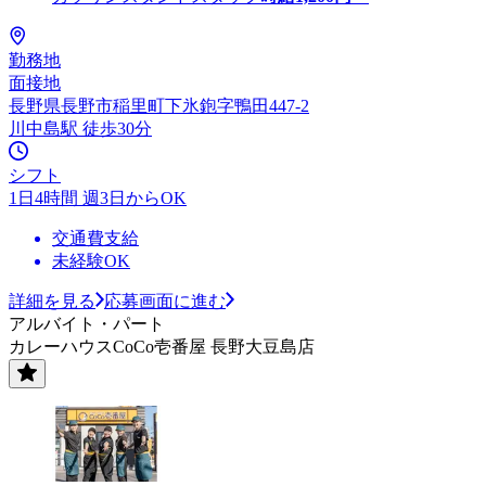
勤務地
面接地
長野県長野市稲里町下氷鉋字鴨田447-2
川中島駅 徒歩30分
シフト
1日4時間 週3日からOK
交通費支給
未経験OK
詳細を見る
応募画面に進む
アルバイト・パート
カレーハウスCoCo壱番屋 長野大豆島店