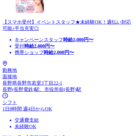
【スマホ受付】イベントスタッフ★未経験OK！週払い対応
可能♪手当充実◎
キャンペーンスタッフ
時給
2,000
円〜
受付
時給
2,000
円〜
携帯ショップ
時給
2,000
円〜
勤務地
面接地
長野県長野市若里3丁目22-1
長野(長野電鉄)駅、市役所前(長野)駅
シフト
1日8時間 週4日からOK
交通費支給
未経験OK