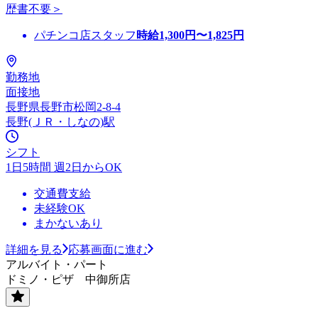
歴書不要＞
パチンコ店スタッフ
時給
1,300
円〜
1,825
円
勤務地
面接地
長野県長野市松岡2-8-4
長野(ＪＲ・しなの)駅
シフト
1日5時間 週2日からOK
交通費支給
未経験OK
まかないあり
詳細を見る
応募画面に進む
アルバイト・パート
ドミノ・ピザ 中御所店