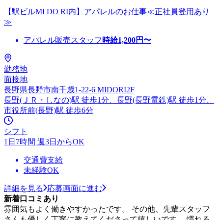
【駅ビルMI DO RI内】アパレルのお仕事≪正社員登用あり
≫
アパレル販売スタッフ
時給
1,200
円〜
勤務地
面接地
長野県長野市南千歳1-22-6 MIDORI2F
長野(ＪＲ・しなの)駅 徒歩1分、長野(長野電鉄)駅 徒歩1分、
市役所前(長野)駅 徒歩6分
シフト
1日7時間 週3日からOK
交通費支給
未経験OK
詳細を見る
応募画面に進む
新着口コミあり
雰囲気もよく働きやすかったです。 その他、先輩スタッフ
さんも優しく丁寧に教えてくださって嬉しいです。 慣れる