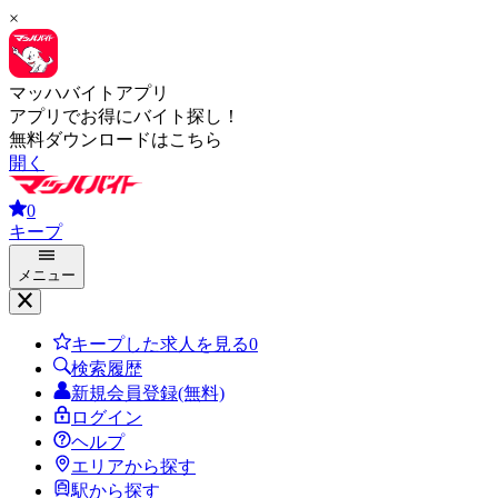
×
マッハバイトアプリ
アプリでお得にバイト探し！
無料ダウンロードはこちら
開く
0
キープ
メニュー
キープした求人を見る
0
検索履歴
新規会員登録(無料)
ログイン
ヘルプ
エリアから探す
駅から探す