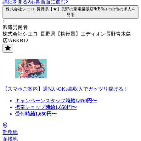
詳細を見る
応募画面に進む
株式会社シエロ_長野県【★】長野の家電量販店/KB6のその他の求人を
見る
派遣労働者
株式会社シエロ_長野県【携帯量】エディオン長野青木島
店/ABKB12
【スマホご案内】週払いOK♪高収入でガッツリ稼げる！
キャンペーンスタッフ
時給
1,650
円〜
携帯ショップ
時給
1,650
円〜
受付
時給
1,650
円〜
勤務地
面接地