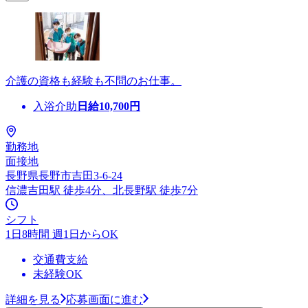
介護の資格も経験も不問のお仕事。
入浴介助
日給
10,700
円
勤務地
面接地
長野県長野市吉田3-6-24
信濃吉田駅 徒歩4分、北長野駅 徒歩7分
シフト
1日8時間 週1日からOK
交通費支給
未経験OK
詳細を見る
応募画面に進む