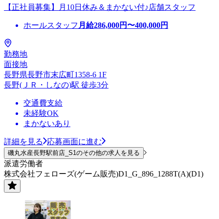
【正社員募集】月10日休み＆まかない付♪店舗スタッフ
ホールスタッフ
月給
286,000
円〜
400,000
円
勤務地
面接地
長野県長野市末広町1358-6 1F
長野(ＪＲ・しなの)駅 徒歩3分
交通費支給
未経験OK
まかないあり
詳細を見る
応募画面に進む
磯丸水産長野駅前店_S1のその他の求人を見る
派遣労働者
株式会社フェローズ(ゲーム販売)D1_G_896_1288T(A)(D1)