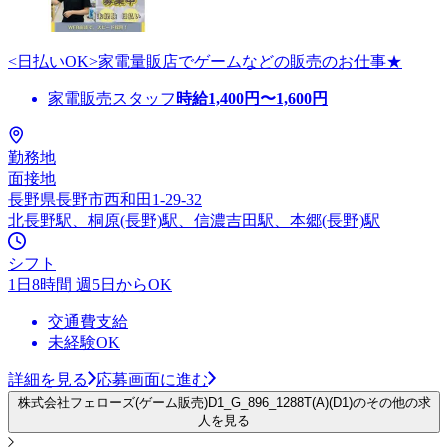
<日払いOK>家電量販店でゲームなどの販売のお仕事★
家電販売スタッフ
時給
1,400
円〜
1,600
円
勤務地
面接地
長野県長野市西和田1-29-32
北長野駅、桐原(長野)駅、信濃吉田駅、本郷(長野)駅
シフト
1日8時間 週5日からOK
交通費支給
未経験OK
詳細を見る
応募画面に進む
株式会社フェローズ(ゲーム販売)D1_G_896_1288T(A)(D1)のその他の求
人を見る