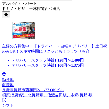
アルバイト・パート
ドミノ・ピザ 平林街道西和田店
主婦の方募集中！【ドライバー・自転車デリバリー】土日祝
のみOK！スキマ時間にサクッとも！ガッツリも◎
デリバリースタッフ
時給
1,120
円〜
1,400
円
デリバリースタッフ
時給
1,100
円〜
1,375
円
勤務地
面接地
長野県長野市西和田2-11-37 OKビル
桐原(長野)駅、北長野駅、信濃吉田駅、本郷(長野)駅
シフト