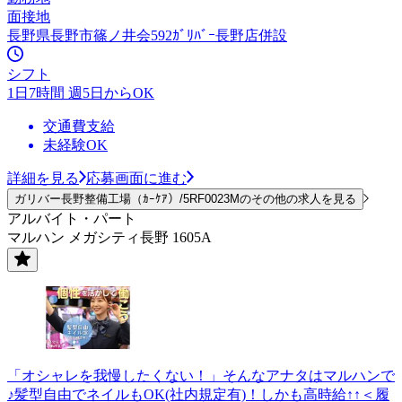
面接地
長野県長野市篠ノ井会592ｶﾞﾘﾊﾞｰ長野店併設
シフト
1日7時間 週5日からOK
交通費支給
未経験OK
詳細を見る
応募画面に進む
ガリバー長野整備工場（ｶｰｹｱ）/5RF0023Mのその他の求人を見る
アルバイト・パート
マルハン メガシティ長野 1605A
「オシャレを我慢したくない！」そんなアナタはマルハンで
♪髪型自由でネイルもOK(社内規定有)！しかも高時給↑↑＜履