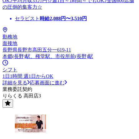
OK♪平均月収33万円☆週1日～1時間～でもOK♪全国600店舗
の圧倒的集客力☆
セラピスト
時給
2,088
円〜
3,510
円
勤務地
面接地
長野県長野市高田五分一619-11
本郷(長野)駅、権堂駅、市役所前(長野)駅
シフト
1日1時間 週1日からOK
詳細を見る
応募画面に進む
業務委託契約
りらくる 高田店3