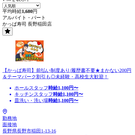
平均時給
1,680
円
アルバイト・パート
かっぱ寿司 長野稲田店
【かっぱ寿司】前払い制度あり/履歴書不要★まかない200円
＆テーマパーク割引も◎未経験・高校生大歓迎！
ホールスタッフ
時給
1,100
円〜
キッチンスタッフ
時給
1,100
円〜
皿洗い・洗い場
時給
1,100
円〜
勤務地
面接地
長野県長野市稲田1-13-16