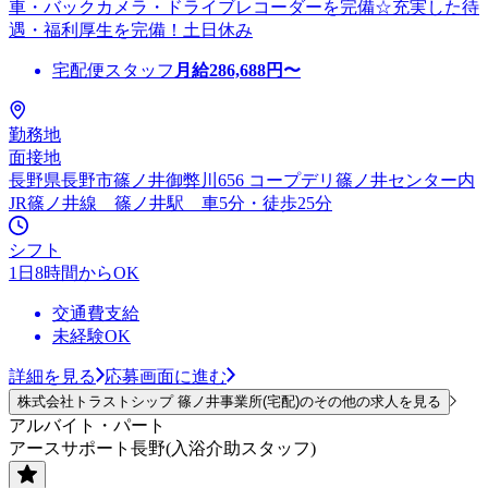
車・バックカメラ・ドライブレコーダーを完備☆充実した待
遇・福利厚生を完備！土日休み
宅配便スタッフ
月給
286,688
円〜
勤務地
面接地
長野県長野市篠ノ井御弊川656 コープデリ篠ノ井センター内
JR篠ノ井線 篠ノ井駅 車5分・徒歩25分
シフト
1日8時間からOK
交通費支給
未経験OK
詳細を見る
応募画面に進む
株式会社トラストシップ 篠ノ井事業所(宅配)のその他の求人を見る
アルバイト・パート
アースサポート長野(入浴介助スタッフ)