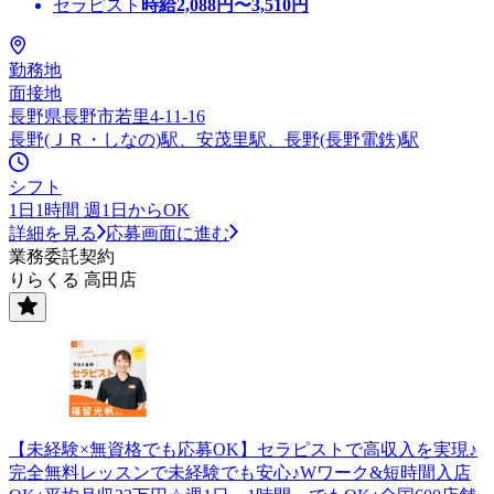
セラピスト
時給
2,088
円〜
3,510
円
勤務地
面接地
長野県長野市若里4-11-16
長野(ＪＲ・しなの)駅、安茂里駅、長野(長野電鉄)駅
シフト
1日1時間 週1日からOK
詳細を見る
応募画面に進む
業務委託契約
りらくる 高田店
【未経験×無資格でも応募OK】セラピストで高収入を実現♪
完全無料レッスンで未経験でも安心♪Wワーク&短時間入店