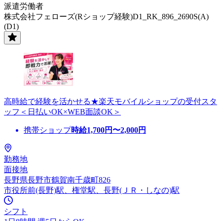
派遣労働者
株式会社フェローズ(Rショップ経験)D1_RK_896_2690S(A)
(D1)
高時給で経験を活かせる★楽天モバイルショップの受付スタ
ッフ＜日払いOK×WEB面談OK＞
携帯ショップ
時給
1,700
円〜
2,000
円
勤務地
面接地
長野県長野市鶴賀南千歳町826
市役所前(長野)駅、権堂駅、長野(ＪＲ・しなの)駅
シフト