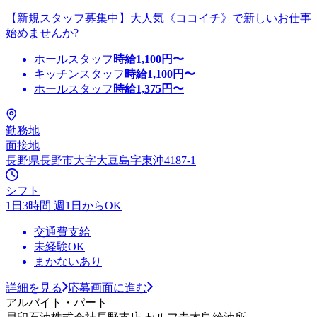
【新規スタッフ募集中】大人気《ココイチ》で新しいお仕事
始めませんか?
ホールスタッフ
時給
1,100
円〜
キッチンスタッフ
時給
1,100
円〜
ホールスタッフ
時給
1,375
円〜
勤務地
面接地
長野県長野市大字大豆島字東沖4187-1
シフト
1日3時間 週1日からOK
交通費支給
未経験OK
まかないあり
詳細を見る
応募画面に進む
アルバイト・パート