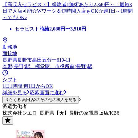
【高収入セラピスト】経験者1施術あたり2,840円～！最短3
日で入店可能☆Wワーク＆短時間入店もOK☆週1日～1時間
～でもOK♪
セラピスト
時給
2,088
円〜
3,510
円
勤務地
面接地
長野県長野市高田五分一619-11
本郷(長野)駅、権堂駅、市役所前(長野)駅
シフト
1日1時間 週1日からOK
詳細を見る
応募画面に進む
りらくる 高田店3のその他の求人を見る
派遣労働者
株式会社シエロ_長野県【★】長野の家電量販店/KB6