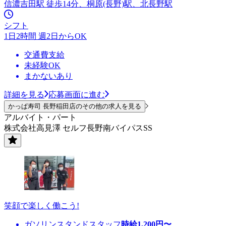
信濃吉田駅 徒歩14分、桐原(長野)駅、北長野駅
シフト
1日2時間 週2日からOK
交通費支給
未経験OK
まかないあり
詳細を見る
応募画面に進む
かっぱ寿司 長野稲田店のその他の求人を見る
アルバイト・パート
株式会社高見澤 セルフ長野南バイパスSS
笑顔で楽しく働こう!
ガソリンスタンドスタッフ
時給
1,200
円〜