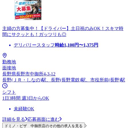
主婦の方募集中！【ドライバー】土日祝のみOK！スキマ時
間にサクッとも！ガッツリも◎
デリバリースタッフ
時給
1,100
円〜
1,375
円
勤務地
面接地
長野県長野市中御所4-3-12
長野(ＪＲ・しなの)駅、長野(長野電鉄)駅、市役所前(長野)駅
シフト
1日3時間 週3日からOK
未経験OK
詳細を見る
応募画面に進む
ドミノ・ピザ 中御所店のその他の求人を見る