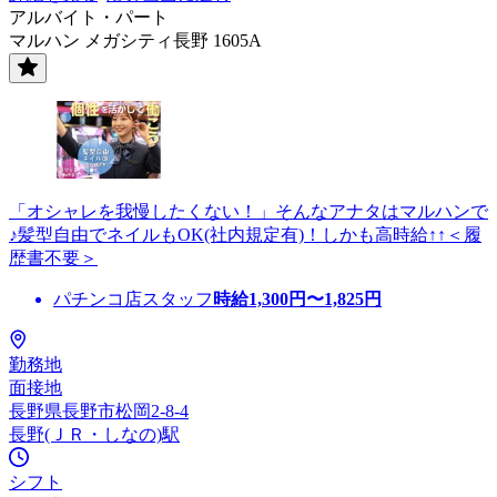
アルバイト・パート
マルハン メガシティ長野 1605A
「オシャレを我慢したくない！」そんなアナタはマルハンで
♪髪型自由でネイルもOK(社内規定有)！しかも高時給↑↑＜履
歴書不要＞
パチンコ店スタッフ
時給
1,300
円〜
1,825
円
勤務地
面接地
長野県長野市松岡2-8-4
長野(ＪＲ・しなの)駅
シフト