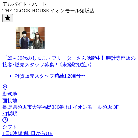
アルバイト・パート
THE CLOCK HOUSE イオンモール須坂店
【20～30代のしゅふ・フリーターさん活躍中】時計専門店の
接客･販売スタッフ募集!!《未経験歓迎♪》
雑貨販売スタッフ
時給
1,200
円〜
勤務地
面接地
長野県須坂市大字福島386番地1 イオンモール須坂 3F
須坂駅
シフト
1日6時間 週3日からOK