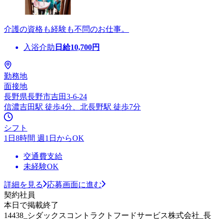
介護の資格も経験も不問のお仕事。
入浴介助
日給
10,700
円
勤務地
面接地
長野県長野市吉田3-6-24
信濃吉田駅 徒歩4分、北長野駅 徒歩7分
シフト
1日8時間 週1日からOK
交通費支給
未経験OK
詳細を見る
応募画面に進む
契約社員
本日で掲載終了
14438_シダックスコントラクトフードサービス株式会社_長