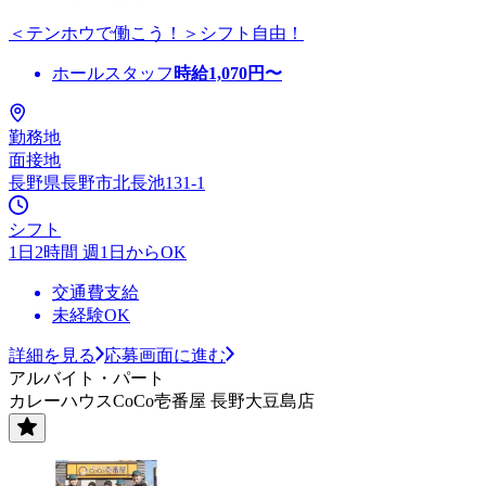
＜テンホウで働こう！＞シフト自由！
ホールスタッフ
時給
1,070
円〜
勤務地
面接地
長野県長野市北長池131-1
シフト
1日2時間 週1日からOK
交通費支給
未経験OK
詳細を見る
応募画面に進む
アルバイト・パート
カレーハウスCoCo壱番屋 長野大豆島店