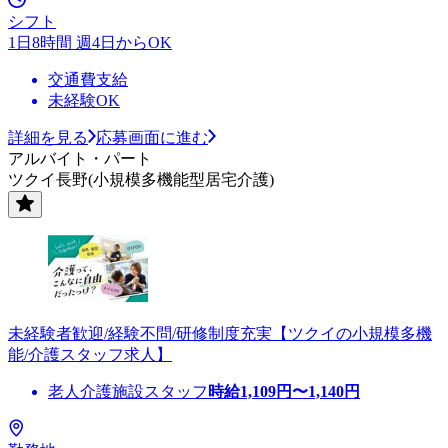
シフト
1日8時間 週4日からOK
交通費支給
未経験OK
詳細を見る
応募画面に進む
アルバイト・パート
ツクイ長野(小規模多機能型居宅介護)
未経験者歓迎/経験不問/研修制度充実【ツクイの小規模多機
能/介護スタッフ求人】
老人介護施設スタッフ
時給
1,109
円〜
1,140
円