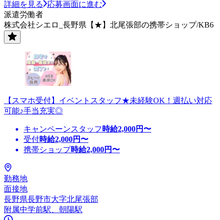
詳細を見る
応募画面に進む
派遣労働者
株式会社シエロ_長野県【★】北尾張部の携帯ショップ/KB6
【スマホ受付】イベントスタッフ★未経験OK！週払い対応
可能♪手当充実◎
キャンペーンスタッフ
時給
2,000
円〜
受付
時給
2,000
円〜
携帯ショップ
時給
2,000
円〜
勤務地
面接地
長野県長野市大字北尾張部
附属中学前駅、朝陽駅