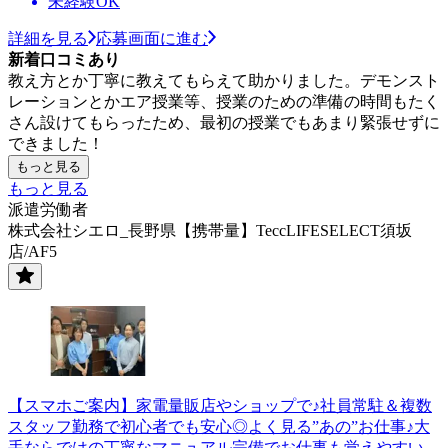
未経験OK
詳細を見る
応募画面に進む
新着口コミあり
教え方とか丁寧に教えてもらえて助かりました。デモンスト
レーションとかエア授業等、授業のための準備の時間もたく
さん設けてもらったため、最初の授業でもあまり緊張せずに
できました！
もっと見る
もっと見る
派遣労働者
株式会社シエロ_長野県【携帯量】TeccLIFESELECT須坂
店/AF5
【スマホご案内】家電量販店やショップで♪社員常駐＆複数
スタッフ勤務で初心者でも安心◎よく見る”あの”お仕事♪大
手ならではの丁寧なマニュアル完備でお仕事も覚えやすい