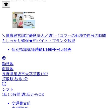
＼健康経営認定優良法人／週1・1コマ～の勤務で自分の時間
もしっかり確保★初バイト・ブランク歓迎
個別指導講師
時給
1,140
円〜
1,466
円
勤務地
面接地
長野県須坂市大字須坂1303
須坂駅 徒歩1分
シフト
1日1.5時間 週1日からOK
交通費支給