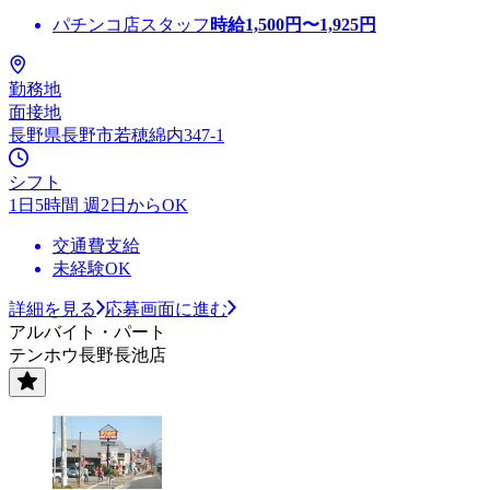
パチンコ店スタッフ
時給
1,500
円〜
1,925
円
勤務地
面接地
長野県長野市若穂綿内347-1
シフト
1日5時間 週2日からOK
交通費支給
未経験OK
詳細を見る
応募画面に進む
アルバイト・パート
テンホウ長野長池店