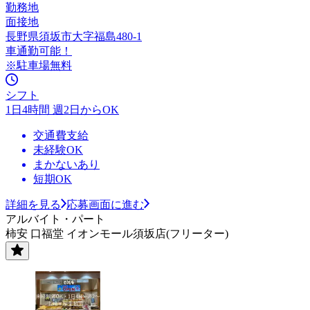
勤務地
面接地
長野県須坂市大字福島480-1
車通勤可能！
※駐車場無料
シフト
1日4時間 週2日からOK
交通費支給
未経験OK
まかないあり
短期OK
詳細を見る
応募画面に進む
アルバイト・パート
柿安 口福堂 イオンモール須坂店(フリーター)