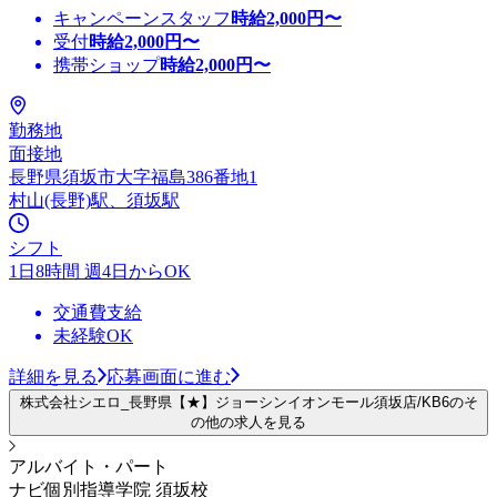
キャンペーンスタッフ
時給
2,000
円〜
受付
時給
2,000
円〜
携帯ショップ
時給
2,000
円〜
勤務地
面接地
長野県須坂市大字福島386番地1
村山(長野)駅、須坂駅
シフト
1日8時間 週4日からOK
交通費支給
未経験OK
詳細を見る
応募画面に進む
株式会社シエロ_長野県【★】ジョーシンイオンモール須坂店/KB6のそ
の他の求人を見る
アルバイト・パート
ナビ個別指導学院 須坂校