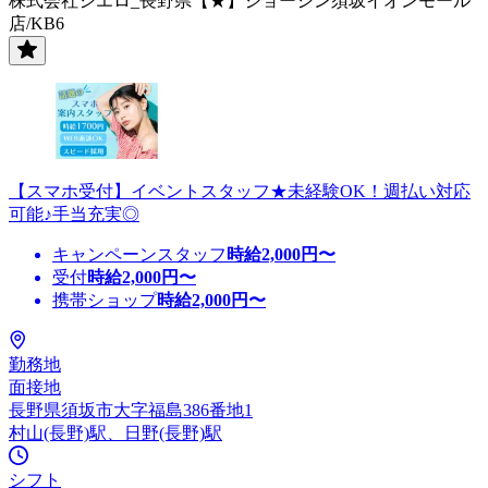
株式会社シエロ_長野県【★】ジョーシン須坂イオンモール
店/KB6
【スマホ受付】イベントスタッフ★未経験OK！週払い対応
可能♪手当充実◎
キャンペーンスタッフ
時給
2,000
円〜
受付
時給
2,000
円〜
携帯ショップ
時給
2,000
円〜
勤務地
面接地
長野県須坂市大字福島386番地1
村山(長野)駅、日野(長野)駅
シフト