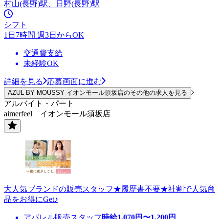
村山(長野)駅、日野(長野)駅
シフト
1日7時間 週3日からOK
交通費支給
未経験OK
詳細を見る
応募画面に進む
AZUL BY MOUSSY イオンモール須坂店のその他の求人を見る
アルバイト・パート
aimerfeel イオンモール須坂店
大人気ブランドの販売スタッフ★履歴書不要★社割で人気商
品をお得にGet♪
アパレル販売スタッフ
時給
1,070
円〜
1,200
円