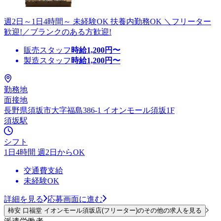
週2日～1日4時間～ 未経験OK 扶養内勤務OK ＼フリーター
歓迎!／ブランクのある方歓迎!
販売スタッフ
時給
1,200
円〜
製造スタッフ
時給
1,200
円〜
勤務地
面接地
長野県須坂市大字福島386‐1 イオンモール須坂1F
須坂駅
シフト
1日4時間 週2日からOK
交通費支給
未経験OK
詳細を見る
応募画面に進む
柿安 口福堂 イオンモール須坂店(フリーター)のその他の求人を見る