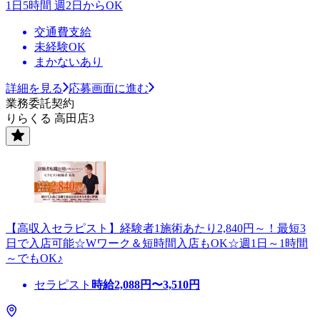
1日5時間 週2日からOK
交通費支給
未経験OK
まかないあり
詳細を見る
応募画面に進む
業務委託契約
りらくる 高田店3
【高収入セラピスト】経験者1施術あたり2,840円～！最短3
日で入店可能☆Wワーク＆短時間入店もOK☆週1日～1時間
～でもOK♪
セラピスト
時給
2,088
円〜
3,510
円