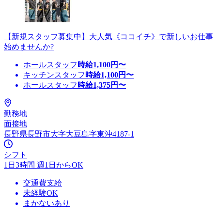
【新規スタッフ募集中】大人気《ココイチ》で新しいお仕事
始めませんか?
ホールスタッフ
時給
1,100
円〜
キッチンスタッフ
時給
1,100
円〜
ホールスタッフ
時給
1,375
円〜
勤務地
面接地
長野県長野市大字大豆島字東沖4187-1
シフト
1日3時間 週1日からOK
交通費支給
未経験OK
まかないあり