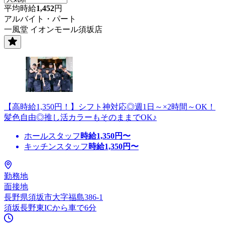
平均時給
1,452
円
アルバイト・パート
一風堂 イオンモール須坂店
【高時給1,350円！】シフト神対応◎週1日～×2時間～OK！
髪色自由◎推し活カラーもそのままでOK♪
ホールスタッフ
時給
1,350
円〜
キッチンスタッフ
時給
1,350
円〜
勤務地
面接地
長野県須坂市大字福島386-1
須坂長野東ICから車で6分