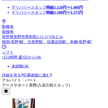
デリバリースタッフ
時給
1,120
円〜
1,400
円
デリバリースタッフ
時給
1,100
円〜
1,375
円
勤務地
面接地
長野県長野市西和田2-11-37 OKビル
桐原(長野)駅、北長野駅、信濃吉田駅、本郷(長野)駅
シフト
1日2時間 週3日からOK
未経験OK
詳細を見る
応募画面に進む
アルバイト・パート
アースサポート長野(入浴介助スタッフ)