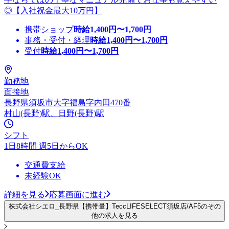
◎【入社祝金最大10万円】
携帯ショップ
時給
1,400
円〜
1,700
円
事務・受付・経理
時給
1,400
円〜
1,700
円
受付
時給
1,400
円〜
1,700
円
勤務地
面接地
長野県須坂市大字福島字内田470番
村山(長野)駅、日野(長野)駅
シフト
1日8時間 週5日からOK
交通費支給
未経験OK
詳細を見る
応募画面に進む
株式会社シエロ_長野県【携帯量】TeccLIFESELECT須坂店/AF5のその
他の求人を見る