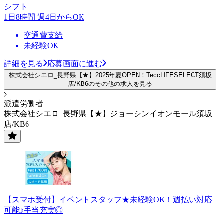
シフト
1日8時間 週4日からOK
交通費支給
未経験OK
詳細を見る
応募画面に進む
株式会社シエロ_長野県【★】2025年夏OPEN！TeccLIFESELECT須坂
店/KB6のその他の求人を見る
派遣労働者
株式会社シエロ_長野県【★】ジョーシンイオンモール須坂
店/KB6
【スマホ受付】イベントスタッフ★未経験OK！週払い対応
可能♪手当充実◎