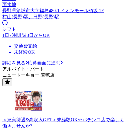
面接地
長野県須坂市大字福島480-1 イオンモール須坂 1F
村山(長野)駅、日野(長野)駅
シフト
1日7時間 週3日からOK
交通費支給
未経験OK
詳細を見る
応募画面に進む
アルバイト・パート
ニュートーキョー 若穂店
＜充実待遇&高収入GET＞未経験OK☆パチンコ店で楽しく
働きませんか?