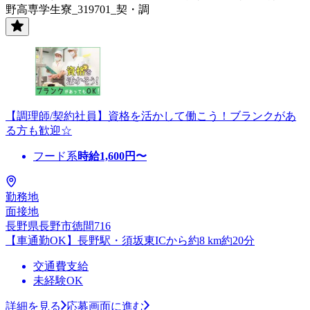
野高専学生寮_319701_契・調
【調理師/契約社員】資格を活かして働こう！ブランクがあ
る方も歓迎☆
フード系
時給
1,600
円〜
勤務地
面接地
長野県長野市徳間716
【車通勤OK】長野駅・須坂東ICから約8 km約20分
交通費支給
未経験OK
詳細を見る
応募画面に進む