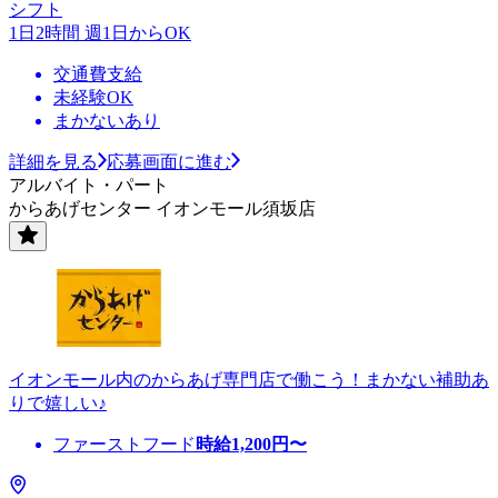
シフト
1日2時間 週1日からOK
交通費支給
未経験OK
まかないあり
詳細を見る
応募画面に進む
アルバイト・パート
からあげセンター イオンモール須坂店
イオンモール内のからあげ専門店で働こう！まかない補助あ
りで嬉しい♪
ファーストフード
時給
1,200
円〜