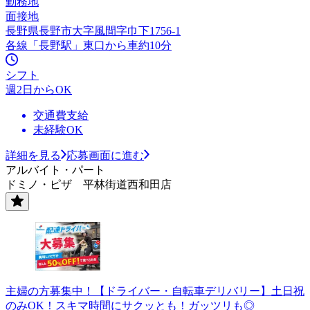
勤務地
面接地
長野県長野市大字風間字巾下1756-1
各線「長野駅」東口から車約10分
シフト
週2日からOK
交通費支給
未経験OK
詳細を見る
応募画面に進む
アルバイト・パート
ドミノ・ピザ 平林街道西和田店
主婦の方募集中！【ドライバー・自転車デリバリー】土日祝
のみOK！スキマ時間にサクッとも！ガッツリも◎