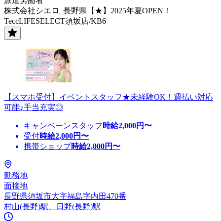
派遣労働者
株式会社シエロ_長野県【★】2025年夏OPEN！
TeccLIFESELECT須坂店/KB6
【スマホ受付】イベントスタッフ★未経験OK！週払い対応
可能♪手当充実◎
キャンペーンスタッフ
時給
2,000
円〜
受付
時給
2,000
円〜
携帯ショップ
時給
2,000
円〜
勤務地
面接地
長野県須坂市大字福島字内田470番
村山(長野)駅、日野(長野)駅