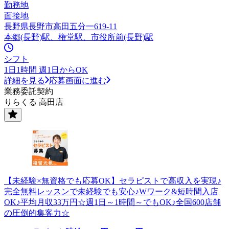
勤務地
面接地
長野県長野市高田五分一619-11
本郷(長野)駅、権堂駅、市役所前(長野)駅
シフト
1日1時間 週1日からOK
詳細を見る
応募画面に進む
業務委託契約
りらくる 高田店
【未経験×無資格でも応募OK】セラピストで高収入を実現♪
完全無料レッスンで未経験でも安心♪Wワーク&短時間入店
OK♪平均月収33万円☆週1日～1時間～でもOK♪全国600店舗
の圧倒的集客力☆