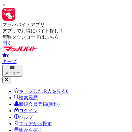
×
マッハバイトアプリ
アプリでお得にバイト探し！
無料ダウンロードはこちら
開く
0
キープ
メニュー
キープした求人を見る
0
検索履歴
新規会員登録(無料)
ログイン
ヘルプ
エリアから探す
駅から探す