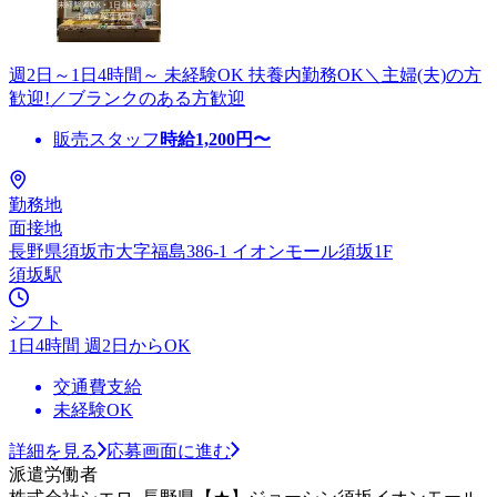
週2日～1日4時間～ 未経験OK 扶養内勤務OK＼主婦(夫)の方
歓迎!／ブランクのある方歓迎
販売スタッフ
時給
1,200
円〜
勤務地
面接地
長野県須坂市大字福島386‐1 イオンモール須坂1F
須坂駅
シフト
1日4時間 週2日からOK
交通費支給
未経験OK
詳細を見る
応募画面に進む
派遣労働者