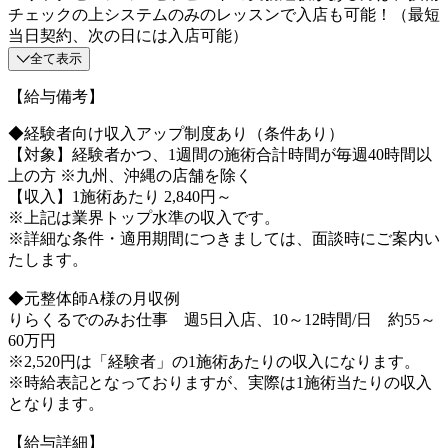
チェックの上システムのみのレッスンで入店も可能！（最短
当日契約、次の日には入店可能）
全て表示
【給与備考】
◆経験者向け収入アップ制度あり（条件あり）
【対象】経験者かつ、1週間の施術合計時間が毎週40時間以
上の方 ※九州、沖縄の店舗を除く
【収入】1施術あたり 2,840円～
※上記は業界トップ水準の収入です。
※詳細な条件・適用期間につきましては、面談時にご案内い
たします。
◆元整体師A様の月収例
りらくるでのみお仕事 週5日入店、10～12時間/日 約55～
60万円
※2,520円は「経験者」の1施術あたりの収入になります。
※時給表記となっておりますが、実際は1施術当たりの収入
となります。
【給与詳細】