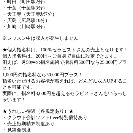
・町田（町田駅2分）
・千葉（千葉駅3分）
・天王寺（天王寺駅7分）
・広島（広島駅10分）
・川崎（川崎駅3分）
※レッスン中は収入が発生しません
★個人指名料は、100％セラピストさんの売上となります！
個人指名料は、200円～ご自身で自由に設定できます。
例えば、月50件の指名施術で指名料500円なら25,000円プラ
ス！
1,000円の指名料なら50,000円プラス！
指名いただけるお客様が増えれば、どんどん収入UPするこ
とも可能です。
実際に、指名料3,000円を超えるセラピストさんもいらっし
ゃいます！
★うれしい待遇（各規定あり）★
・クラウド会計ソフトfreee特別優待あり
・売上短期精算制度あり
・見舞金制度