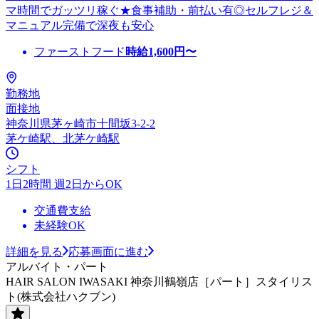
マ時間でガッツリ稼ぐ★食事補助・前払い有◎セルフレジ＆
マニュアル完備で深夜も安心
ファーストフード
時給
1,600
円〜
勤務地
面接地
神奈川県茅ヶ崎市十間坂3-2-2
茅ケ崎駅、北茅ケ崎駅
シフト
1日2時間 週2日からOK
交通費支給
未経験OK
詳細を見る
応募画面に進む
アルバイト・パート
HAIR SALON IWASAKI 神奈川鶴嶺店［パート］スタイリス
ト(株式会社ハクブン)