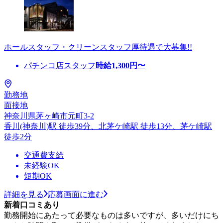
ホールスタッフ・クリーンスタッフ厚待遇で大募集!!
パチンコ店スタッフ
時給
1,300
円〜
勤務地
面接地
神奈川県茅ヶ崎市元町3-2
香川(神奈川)駅 徒歩39分、北茅ケ崎駅 徒歩13分、茅ケ崎駅
徒歩2分
交通費支給
未経験OK
短期OK
詳細を見る
応募画面に進む
新着口コミあり
勤務開始にあたって必要なものは多いですが、多いだけにち