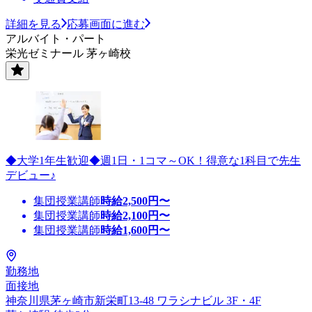
詳細を見る
応募画面に進む
アルバイト・パート
栄光ゼミナール 茅ヶ崎校
◆大学1年生歓迎◆週1日・1コマ～OK！得意な1科目で先生
デビュー♪
集団授業講師
時給
2,500
円〜
集団授業講師
時給
2,100
円〜
集団授業講師
時給
1,600
円〜
勤務地
面接地
神奈川県茅ヶ崎市新栄町13-48 ワラシナビル 3F・4F