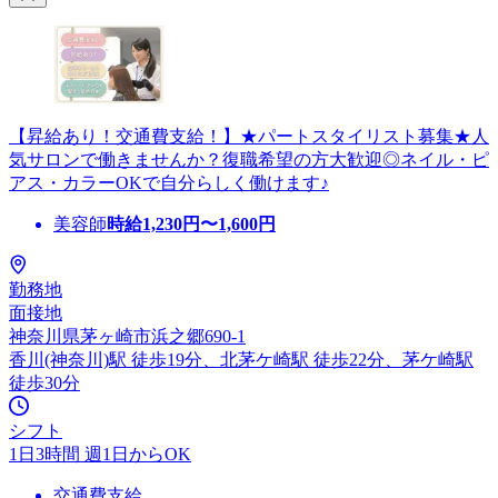
【昇給あり！交通費支給！】★パートスタイリスト募集★人
気サロンで働きませんか？復職希望の方大歓迎◎ネイル・ピ
アス・カラーOKで自分らしく働けます♪
美容師
時給
1,230
円〜
1,600
円
勤務地
面接地
神奈川県茅ヶ崎市浜之郷690-1
香川(神奈川)駅 徒歩19分、北茅ケ崎駅 徒歩22分、茅ケ崎駅
徒歩30分
シフト
1日3時間 週1日からOK
交通費支給