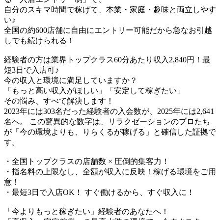
​自分のスキマ時間で稼げて、本業・家庭・趣味と両立しやす
い♪​
全国の約600店舗に自由にエントリー可能だから急なお引越
しでも続けられる！
経験者の方は業界トップクラス60分あたり収入2,840円！最
短3日で入店可♪
今の収入と環境に満足していますか？
「もっと高い収入がほしい」「安定して稼ぎたい」
その悩み、すべて解決します！
2023年には303名だった経験者の入会数が、2025年には2,641
名へ。 この驚異的な数字は、リラクゼーションのプロたち
が「今の環境よりも、りらくるが稼げる」と確信した証拠で
す。
・全国トップクラスの店舗数 × 圧倒的集客力！
・指名料の上限なし、全額が収入に反映！稼げる環境をご用
意！
・最短3日で入店OK！ すぐ働けるから、すぐ収入に！
「今よりもっと稼ぎたい」経験者のあなたへ！