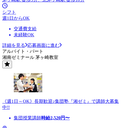
シフト
週1日からOK
交通費支給
未経験OK
詳細を見る
応募画面に進む
アルバイト・パート
湘南ゼミナール 茅ヶ崎教室
《週1日～OK》長期歓迎♪集団塾『湘ゼミ』で講師大募集
中!!
集団授業講師
時給
2,520
円〜