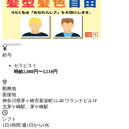
給与
セラピスト
時給
2,088
円〜
3,510
円
勤務地
面接地
神奈川県茅ヶ崎市新栄町12-48 ワラシナビル1F
北茅ケ崎駅、茅ケ崎駅
シフト
1日1時間 週1日からOK