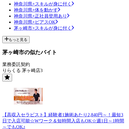
神奈川県×スキルが身に付く
神奈川県×体を動かす
神奈川県×正社員登用あり
神奈川県×ピアスOK
茅ヶ崎市×スキルが身に付く
もっと見る
茅ヶ崎市の似たバイト
業務委託契約
りらくる 茅ヶ崎店3
【高収入セラピスト】経験者1施術あたり2,840円～！最短3
日で入店可能☆Wワーク＆短時間入店もOK☆週1日～1時間
～でもOK♪