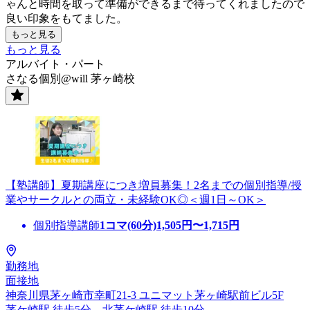
ゃんと時間を取って準備ができるまで待ってくれましたので
良い印象をもてました。
もっと見る
もっと見る
アルバイト・パート
さなる個別@will 茅ヶ崎校
【塾講師】夏期講座につき増員募集！2名までの個別指導/授
業やサークルとの両立・未経験OK◎＜週1日～OK＞
個別指導講師
1コマ(60分)
1,505
円〜
1,715
円
勤務地
面接地
神奈川県茅ヶ崎市幸町21-3 ユニマット茅ヶ崎駅前ビル5F
茅ケ崎駅 徒歩5分、北茅ケ崎駅 徒歩10分