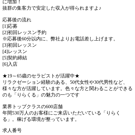
に増加！
抜群の集客力で安定した収入が得られますよ♪
応募後の流れ
[1]応募
[2]初回レッスン予約
※応募後60分以内に、弊社よりお電話差し上げます。
[3]初回レッスン
[4]レッスン
[5]契約締結
[6]入店
★19～65歳のセラピストが活躍中★
リラクゼーション経験のある、50代女性や30代男性など、
様々な方が活躍しています。色々な方と関わることができる
のも「りらくる」の魅力の一つです
業界トップクラスの600店舗
年間530万人のお客様にご来店いただいている「りらく
る」。稼げる環境が整っています。
求人番号