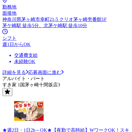
勤務地
面接地
神奈川県茅ヶ崎市幸町21‐5 クリオ茅ヶ崎壱番館1F
茅ケ崎駅 徒歩5分、北茅ケ崎駅 徒歩10分
シフト
週1日からOK
交通費支給
未経験OK
詳細を見る
応募画面に進む
アルバイト・パート
すき家 1国茅ヶ崎十間坂店3
★週2日・1日2h～OK★【夜勤で高時給】WワークOK！スキ