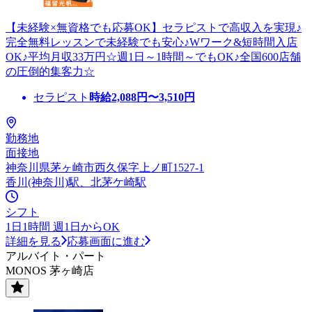
【未経験×無資格でも応募OK】セラピストで高収入を実現♪
完全無料レッスンで未経験でも安心♪Wワーク&短時間入店
OK♪平均月収33万円☆週1日～1時間～でもOK♪全国600店舗
の圧倒的集客力☆
セラピスト
時給
2,088
円〜
3,510
円
勤務地
面接地
神奈川県茅ヶ崎市西久保字上ノ町1527-1
香川(神奈川)駅、北茅ケ崎駅
シフト
1日1時間 週1日からOK
詳細を見る
応募画面に進む
アルバイト・パート
MONOS 茅ヶ崎店