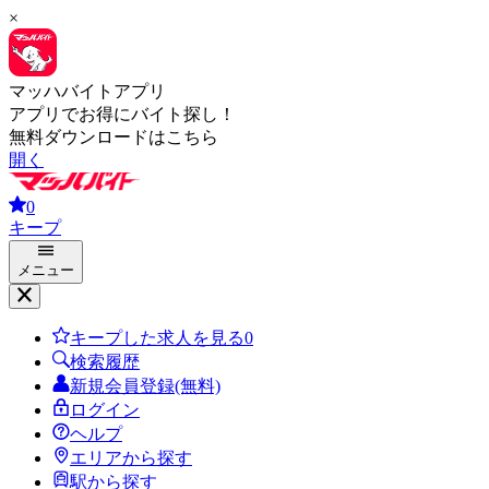
×
マッハバイトアプリ
アプリでお得にバイト探し！
無料ダウンロードはこちら
開く
0
キープ
メニュー
キープした求人を見る
0
検索履歴
新規会員登録(無料)
ログイン
ヘルプ
エリアから探す
駅から探す