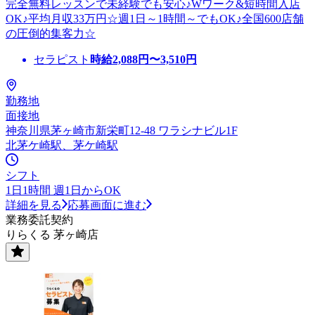
完全無料レッスンで未経験でも安心♪Wワーク&短時間入店
OK♪平均月収33万円☆週1日～1時間～でもOK♪全国600店舗
の圧倒的集客力☆
セラピスト
時給
2,088
円〜
3,510
円
勤務地
面接地
神奈川県茅ヶ崎市新栄町12-48 ワラシナビル1F
北茅ケ崎駅、茅ケ崎駅
シフト
1日1時間 週1日からOK
詳細を見る
応募画面に進む
業務委託契約
りらくる 茅ヶ崎店