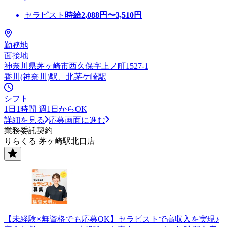
セラピスト
時給
2,088
円〜
3,510
円
勤務地
面接地
神奈川県茅ヶ崎市西久保字上ノ町1527-1
香川(神奈川)駅、北茅ケ崎駅
シフト
1日1時間 週1日からOK
詳細を見る
応募画面に進む
業務委託契約
りらくる 茅ヶ崎駅北口店
【未経験×無資格でも応募OK】セラピストで高収入を実現♪