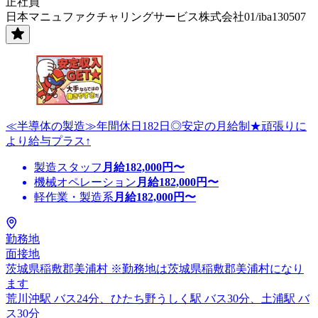
正社員
日本マニュファクチャリングサービス株式会社01/iba130507
≪半導体の製造≫年間休日182日◎安定の月給制★頑張りに
より給与プラス↑
製造スタッフ
月給
182,000
円〜
機械オペレーション
月給
182,000
円〜
軽作業・製造系
月給
182,000
円〜
勤務地
面接地
茨城県稲敷郡美浦村 ※勤務地は茨城県稲敷郡美浦村になり
ます
荒川沖駅 バス24分、ひたち野うしく駅 バス30分、土浦駅 バ
ス30分