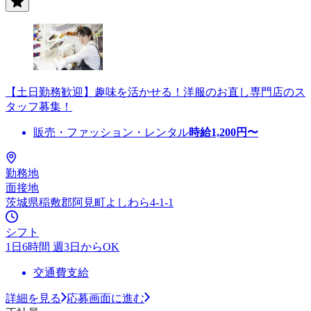
【土日勤務歓迎】趣味を活かせる！洋服のお直し専門店のス
タッフ募集！
販売・ファッション・レンタル
時給
1,200
円〜
勤務地
面接地
茨城県稲敷郡阿見町よしわら4-1-1
シフト
1日6時間 週3日からOK
交通費支給
詳細を見る
応募画面に進む