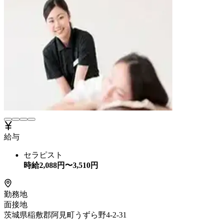
給与
セラピスト
時給
2,088
円〜
3,510
円
勤務地
面接地
茨城県稲敷郡阿見町うずら野4-2-31