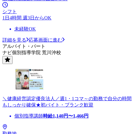
シフト
1日4時間 週3日からOK
未経験OK
詳細を見る
応募画面に進む
アルバイト・パート
ナビ個別指導学院 荒川沖校
＼健康経営認定優良法人／週1・1コマ～の勤務で自分の時間
もしっかり確保★初バイト・ブランク歓迎
個別指導講師
時給
1,140
円〜
1,466
円
勤務地