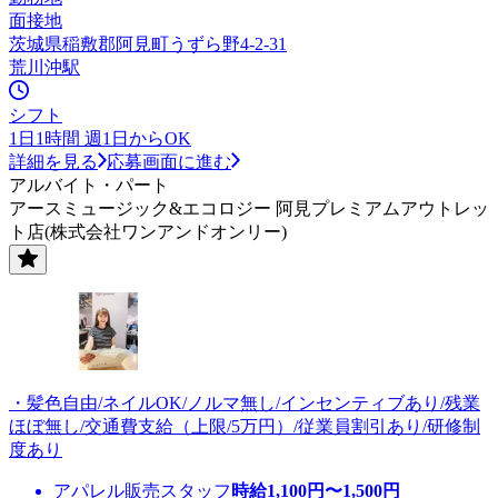
面接地
茨城県稲敷郡阿見町うずら野4-2-31
荒川沖駅
シフト
1日1時間 週1日からOK
詳細を見る
応募画面に進む
アルバイト・パート
アースミュージック&エコロジー 阿見プレミアムアウトレッ
ト店(株式会社ワンアンドオンリー)
・髪色自由/ネイルOK/ノルマ無し/インセンティブあり/残業
ほぼ無し/交通費支給（上限/5万円）/従業員割引あり/研修制
度あり
アパレル販売スタッフ
時給
1,100
円〜
1,500
円