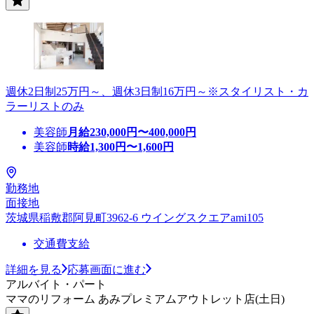
週休2日制25万円～、週休3日制16万円～※スタイリスト・カ
ラーリストのみ
美容師
月給
230,000
円〜
400,000
円
美容師
時給
1,300
円〜
1,600
円
勤務地
面接地
茨城県稲敷郡阿見町3962-6 ウイングスクエアami105
交通費支給
詳細を見る
応募画面に進む
アルバイト・パート
ママのリフォーム あみプレミアムアウトレット店(土日)