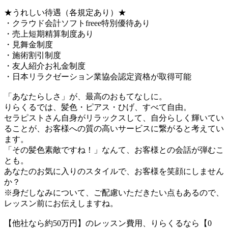
★うれしい待遇（各規定あり）★
・クラウド会計ソフトfreee特別優待あり
・売上短期精算制度あり
・見舞金制度
・施術割引制度
・友人紹介お礼金制度
・日本リラクゼーション業協会認定資格が取得可能
「あなたらしさ」が、最高のおもてなしに。
りらくるでは、髪色・ピアス・ひげ、すべて自由。
セラピストさん自身がリラックスして、自分らしく輝いてい
ることが、お客様への質の高いサービスに繋がると考えてい
ます。
「その髪色素敵ですね！」なんて、お客様との会話が弾むこ
とも。
あなたのお気に入りのスタイルで、お客様を笑顔にしません
か？
※身だしなみについて、ご配慮いただきたい点もあるので、
レッスン前にお伝えしますね。
【他社なら約50万円】のレッスン費用、りらくるなら【0