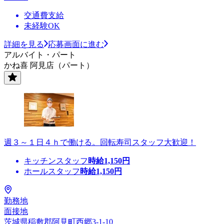
交通費支給
未経験OK
詳細を見る
応募画面に進む
アルバイト・パート
かね喜 阿見店（パート）
週３～１日４ｈで働ける。回転寿司スタッフ大歓迎！
キッチンスタッフ
時給
1,150
円
ホールスタッフ
時給
1,150
円
勤務地
面接地
茨城県稲敷郡阿見町西郷3-1-10