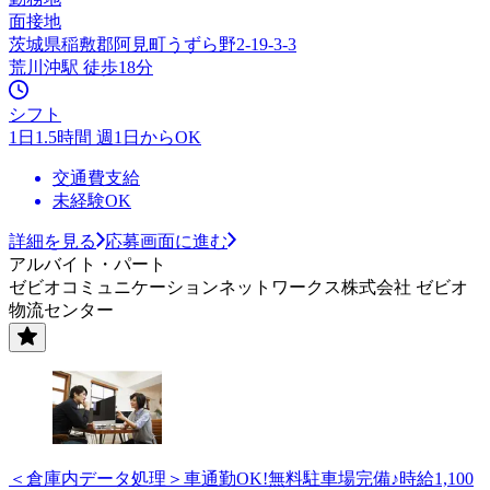
面接地
茨城県稲敷郡阿見町うずら野2-19-3-3
荒川沖駅 徒歩18分
シフト
1日1.5時間 週1日からOK
交通費支給
未経験OK
詳細を見る
応募画面に進む
アルバイト・パート
ゼビオコミュニケーションネットワークス株式会社 ゼビオ
物流センター
＜倉庫内データ処理＞車通勤OK!無料駐車場完備♪時給1,100