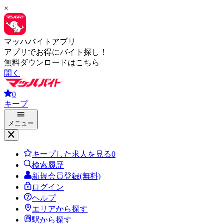
×
マッハバイトアプリ
アプリでお得にバイト探し！
無料ダウンロードはこちら
開く
0
キープ
メニュー
キープした求人を見る
0
検索履歴
新規会員登録(無料)
ログイン
ヘルプ
エリアから探す
駅から探す