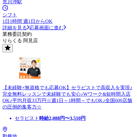
荒川沖駅
シフト
1日1時間 週1日からOK
詳細を見る
応募画面に進む
業務委託契約
りらくる 阿見店
【未経験×無資格でも応募OK】セラピストで高収入を実現♪
完全無料レッスンで未経験でも安心♪Wワーク&短時間入店
OK♪平均月収33万円☆週1日～1時間～でもOK♪全国600店舗
の圧倒的集客力☆
セラピスト
時給
2,088
円〜
3,510
円
勤務地