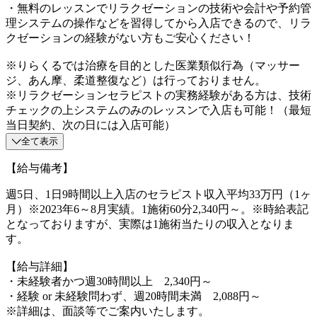
・無料のレッスンでリラクゼーションの技術や会計や予約管
理システムの操作などを習得してから入店できるので、リラ
クゼーションの経験がない方もご安心ください！
※りらくるでは治療を目的とした医業類似行為（マッサー
ジ、あん摩、柔道整復など）は行っておりません。
※リラクゼーションセラピストの実務経験がある方は、技術
チェックの上システムのみのレッスンで入店も可能！（最短
当日契約、次の日には入店可能）
全て表示
【給与備考】
週5日、1日9時間以上入店のセラピスト収入平均33万円（1ヶ
月）※2023年6～8月実績。1施術60分2,340円～。※時給表記
となっておりますが、実際は1施術当たりの収入となりま
す。
【給与詳細】
・未経験者かつ週30時間以上 2,340円～
・経験 or 未経験問わず、週20時間未満 2,088円～
※詳細は、面談等でご案内いたします。