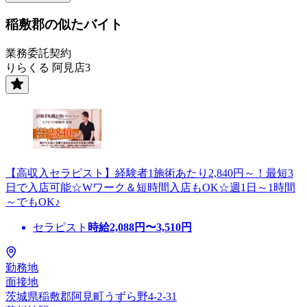
稲敷郡の似たバイト
業務委託契約
りらくる 阿見店3
【高収入セラピスト】経験者1施術あたり2,840円～！最短3
日で入店可能☆Wワーク＆短時間入店もOK☆週1日～1時間
～でもOK♪
セラピスト
時給
2,088
円〜
3,510
円
勤務地
面接地
茨城県稲敷郡阿見町うずら野4-2-31