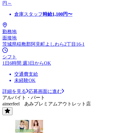
円～
倉庫スタッフ
時給
1,100
円〜
勤務地
面接地
茨城県稲敷郡阿見町よしわら2丁目16-1
シフト
1日6時間 週3日からOK
交通費支給
未経験OK
詳細を見る
応募画面に進む
アルバイト・パート
aimerfeel あみプレミアムアウトレット店