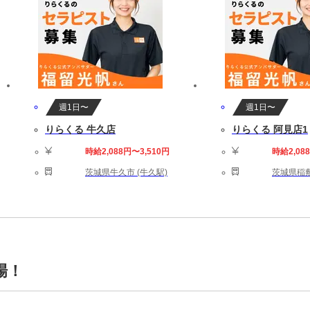
週1日〜
週1日〜
りらくる 牛久店
りらくる 阿見店1
時給2,088円〜3,510円
時給2,08
茨城県牛久市 (牛久駅)
茨城県稲敷
場！