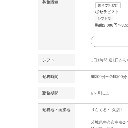
募集職種
業務委託契約
①セラピスト
シフト制
時給
2,088
円〜
3,5
シフト
1日1時間 週1日から
勤務時間
9時00分〜24時00分
勤務期間
6ヶ月以上
勤務地・面接地
りらくる 牛久店1
茨城県牛久市中央2-4