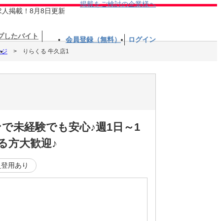
掲載をご検討の企業様へ
求人掲載！8月8日更新
プしたバイト
会員登録（無料）
ログイン
ージ
りらくる 牛久店1
で未経験でも安心♪週1日～1
る方大歓迎♪
員登用あり