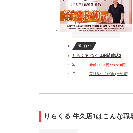
週1日〜
りらくる つくば稲荷前店3
時給2,088円〜3,510円
茨城県つくば市 (土浦駅)
りらくる 牛久店1はこんな職