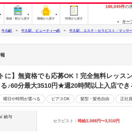
186,045件
の
す
路線・駅から探す
職種から探す
特徴から探す
キー
牛久駅
牛久駅、ビューティー系
牛久駅、エステ・セラピスト・マッサ
情報
トに】無資格でも応募OK！完全無料レッスン
♪60分最大3510円★週20時間以上入店でき
曜日や時間が選べる
ピアスOK
髪型・髪色自由
正社
給与
セラピスト：
時給2,088円〜3,510円