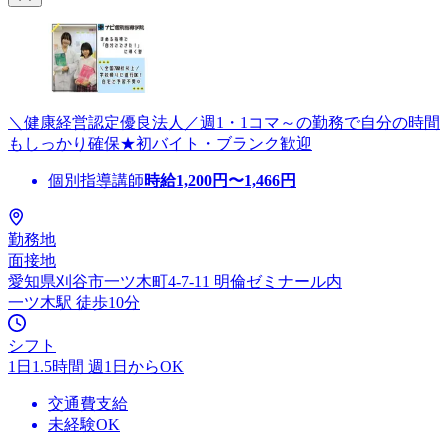
＼健康経営認定優良法人／週1・1コマ～の勤務で自分の時間
もしっかり確保★初バイト・ブランク歓迎
個別指導講師
時給
1,200
円〜
1,466
円
勤務地
面接地
愛知県刈谷市一ツ木町4-7-11 明倫ゼミナール内
一ツ木駅 徒歩10分
シフト
1日1.5時間 週1日からOK
交通費支給
未経験OK