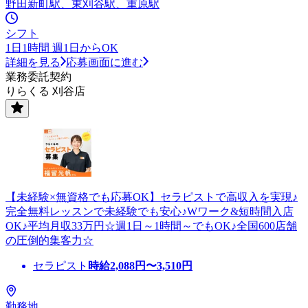
野田新町駅、東刈谷駅、重原駅
シフト
1日1時間 週1日からOK
詳細を見る
応募画面に進む
業務委託契約
りらくる 刈谷店
【未経験×無資格でも応募OK】セラピストで高収入を実現♪
完全無料レッスンで未経験でも安心♪Wワーク&短時間入店
OK♪平均月収33万円☆週1日～1時間～でもOK♪全国600店舗
の圧倒的集客力☆
セラピスト
時給
2,088
円〜
3,510
円
勤務地