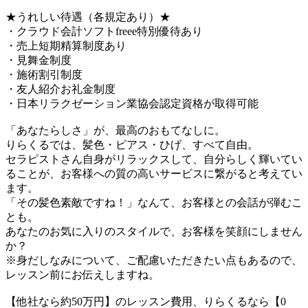
★うれしい待遇（各規定あり）★
・クラウド会計ソフトfreee特別優待あり
・売上短期精算制度あり
・見舞金制度
・施術割引制度
・友人紹介お礼金制度
・日本リラクゼーション業協会認定資格が取得可能
「あなたらしさ」が、最高のおもてなしに。
りらくるでは、髪色・ピアス・ひげ、すべて自由。
セラピストさん自身がリラックスして、自分らしく輝いてい
ることが、お客様への質の高いサービスに繋がると考えてい
ます。
「その髪色素敵ですね！」なんて、お客様との会話が弾むこ
とも。
あなたのお気に入りのスタイルで、お客様を笑顔にしません
か？
※身だしなみについて、ご配慮いただきたい点もあるので、
レッスン前にお伝えしますね。
【他社なら約50万円】のレッスン費用、りらくるなら【0