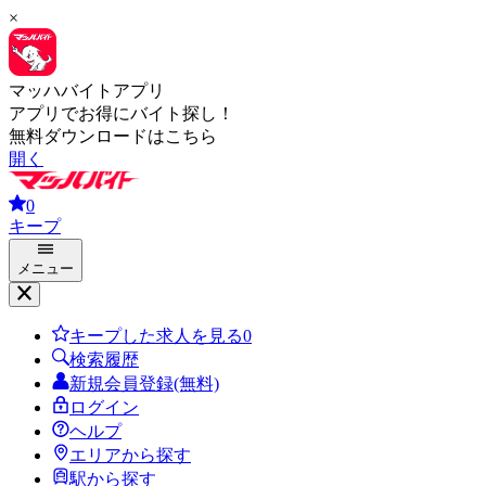
×
マッハバイトアプリ
アプリでお得にバイト探し！
無料ダウンロードはこちら
開く
0
キープ
メニュー
キープした求人を見る
0
検索履歴
新規会員登録(無料)
ログイン
ヘルプ
エリアから探す
駅から探す