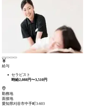
給与
セラピスト
時給
2,088
円〜
3,510
円
勤務地
面接地
愛知県刈谷市中手町3-603