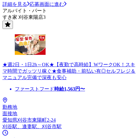
詳細を見る
応募画面に進む
アルバイト・パート
すき家 刈谷東陽店3
★週2日・1日2h～OK★【夜勤で高時給】WワークOK！スキ
マ時間でガッツリ稼ぐ★食事補助・前払い有◎セルフレジ＆
マニュアル完備で深夜も安心
ファーストフード
時給
1,563
円〜
勤務地
面接地
愛知県刈谷市東陽町2-24
刈谷駅、逢妻駅、刈谷市駅