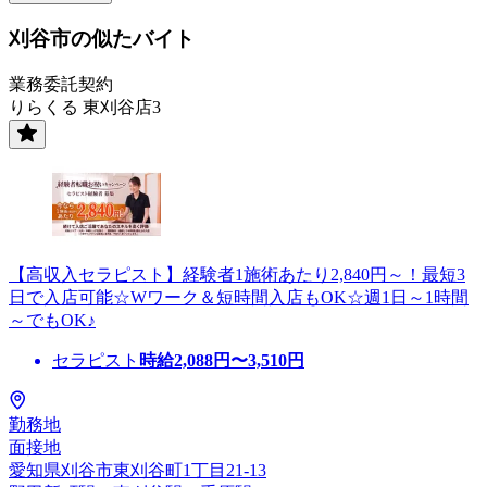
刈谷市の似たバイト
業務委託契約
りらくる 東刈谷店3
【高収入セラピスト】経験者1施術あたり2,840円～！最短3
日で入店可能☆Wワーク＆短時間入店もOK☆週1日～1時間
～でもOK♪
セラピスト
時給
2,088
円〜
3,510
円
勤務地
面接地
愛知県刈谷市東刈谷町1丁目21-13