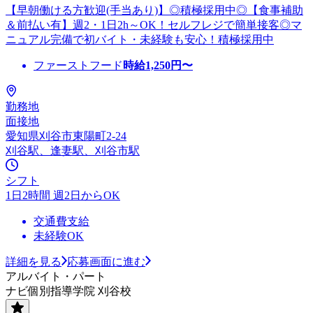
【早朝働ける方歓迎(手当あり)】◎積極採用中◎【食事補助
＆前払い有】週2・1日2h～OK！セルフレジで簡単接客◎マ
ニュアル完備で初バイト・未経験も安心！積極採用中
ファーストフード
時給
1,250
円〜
勤務地
面接地
愛知県刈谷市東陽町2-24
刈谷駅、逢妻駅、刈谷市駅
シフト
1日2時間 週2日からOK
交通費支給
未経験OK
詳細を見る
応募画面に進む
アルバイト・パート
ナビ個別指導学院 刈谷校