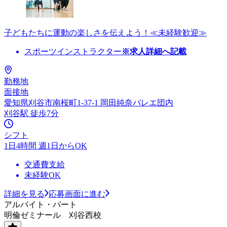
子どもたちに運動の楽しさを伝えよう！≪未経験歓迎≫
スポーツインストラクター
※求人詳細へ記載
勤務地
面接地
愛知県刈谷市南桜町1-37-1 岡田純奈バレエ団内
刈谷駅 徒歩7分
シフト
1日4時間 週1日からOK
交通費支給
未経験OK
詳細を見る
応募画面に進む
アルバイト・パート
明倫ゼミナール 刈谷西校