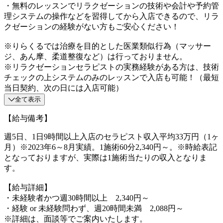
・無料のレッスンでリラクゼーションの技術や会計や予約管
理システムの操作などを習得してから入店できるので、リラ
クゼーションの経験がない方もご安心ください！
※りらくるでは治療を目的とした医業類似行為（マッサー
ジ、あん摩、柔道整復など）は行っておりません。
※リラクゼーションセラピストの実務経験がある方は、技術
チェックの上システムのみのレッスンで入店も可能！（最短
当日契約、次の日には入店可能）
全て表示
【給与備考】
週5日、1日9時間以上入店のセラピスト収入平均33万円（1ヶ
月）※2023年6～8月実績。1施術60分2,340円～。※時給表記
となっておりますが、実際は1施術当たりの収入となりま
す。
【給与詳細】
・未経験者かつ週30時間以上 2,340円～
・経験 or 未経験問わず、週20時間未満 2,088円～
※詳細は、面談等でご案内いたします。