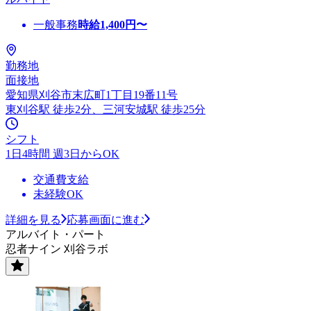
一般事務
時給
1,400
円〜
勤務地
面接地
愛知県刈谷市末広町1丁目19番11号
東刈谷駅 徒歩2分、三河安城駅 徒歩25分
シフト
1日4時間 週3日からOK
交通費支給
未経験OK
詳細を見る
応募画面に進む
アルバイト・パート
忍者ナイン 刈谷ラボ