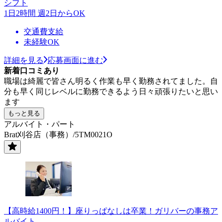
シフト
1日2時間 週2日からOK
交通費支給
未経験OK
詳細を見る
応募画面に進む
新着口コミあり
職場は綺麗で皆さん明るく作業も早く勤務されてました。自
分も早く同じレベルに勤務できるよう日々頑張りたいと思い
ます
もっと見る
アルバイト・パート
Brat刈谷店（事務）/5TM0021O
【高時給1400円！】座りっぱなしは卒業！ガリバーの事務ア
ルバイト