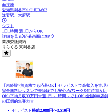
面接地
愛知県刈谷市中手町3-603
逢妻駅、大府駅
シフト
1日1時間 週1日からOK
詳細を見る
応募画面に進む
業務委託契約
りらくる 東刈谷店
【未経験×無資格でも応募OK】セラピストで高収入を実現♪
完全無料レッスンで未経験でも安心♪Wワーク&短時間入店
OK♪平均月収33万円☆週1日～1時間～でもOK♪全国600店舗
の圧倒的集客力☆
セラピスト
時給
2,088
円〜
3,510
円