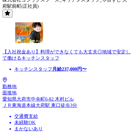
府駅前町(正社員)
【入社祝金あり】料理ができなくても大丈夫◎地域で安定し
て働けるキッチンスタッフ
キッチンスタッフ
月給
237,000
円〜
勤務地
面接地
愛知県大府市中央町6-82 木村ビル
ＪＲ東海道本線大府駅 東口徒歩3分
交通費支給
未経験OK
まかないあり