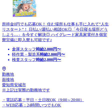
所持金0円でも応募OK！ 住む場所も仕事も手に入れて“人生
リスタート”！ 日払い/週払い相談OK◎「今日寝る場所どう
しよう…」を今すぐ解決◎ ハイグレード家具家電付き個室
寮完備に即入寮も可能です♪
倉庫スタッフ
時給
2,000
円〜
軽作業・製造系
時給
2,000
円〜
検査スタッフ
時給
2,000
円〜
勤務地
面接地
愛知県安城市
※上記は実際の勤務地です
・電話応募：平日・土日祝OK（9:00～20:00）
・WEB応募：24時間いつでもOK