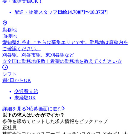
要・電話登録OK！
配送・物流スタッフ
日給
14,700
円〜
18,375
円
勤務地
面接地
愛知県刈谷市 こちらは募集エリアです。勤務地は原稿内を
ご確認ください。
刈谷駅、刈谷市駅、東刈谷駅など
☆全国に勤務地多数！希望の勤務地を教えてください☆
シフト
週4日からOK
交通費支給
未経験OK
詳細を見る
応募画面に進む
以下の求人はいかがですか？
条件を緩めてヒットした求人情報をピックアップ
正社員
株式会社ヨシックスフーズ_キッチンスタッフ_や台ずし 大