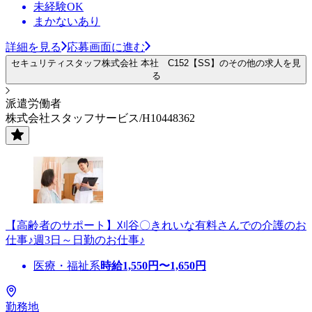
未経験OK
まかないあり
詳細を見る
応募画面に進む
セキュリティスタッフ株式会社 本社 C152【SS】のその他の求人を見
る
派遣労働者
株式会社スタッフサービス/H10448362
【高齢者のサポート】刈谷〇きれいな有料さんでの介護のお
仕事♪週3日～日勤のお仕事♪
医療・福祉系
時給
1,550
円〜
1,650
円
勤務地