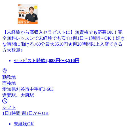
【未経験から高収入セラピストに】無資格でも応募OK！完
全無料レッスンで未経験でも安心♪週1日～1時間～OK！好き
な時間に働ける♪60分最大3510円★週20時間以上入店できる
方大歓迎♪
セラピスト
時給
2,088
円〜
3,510
円
勤務地
面接地
愛知県刈谷市中手町3-603
逢妻駅、大府駅
シフト
1日1時間 週1日からOK
未経験OK