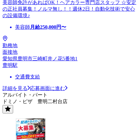
美容師免許があればOK！ヘアカラー専門店スタッフ ☆安定
の正社員募集！ノルマ無し！！週休2日！自動化技術で安心
の設備環境♪
美容師
月給
250,000
円〜
勤務地
面接地
愛知県豊明市三崎町井ノ花5番地1
豊明駅
交通費支給
詳細を見る
応募画面に進む
アルバイト・パート
ドミノ・ピザ 豊明二村台店