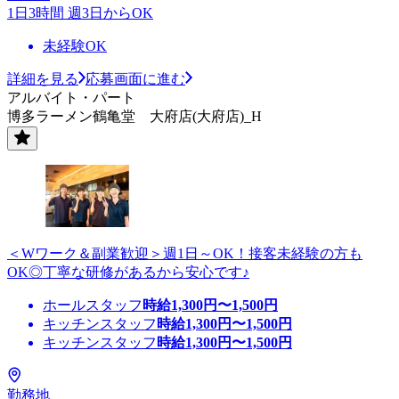
1日3時間 週3日からOK
未経験OK
詳細を見る
応募画面に進む
アルバイト・パート
博多ラーメン鶴亀堂 大府店(大府店)_H
＜Wワーク＆副業歓迎＞週1日～OK！接客未経験の方も
OK◎丁寧な研修があるから安心です♪
ホールスタッフ
時給
1,300
円〜
1,500
円
キッチンスタッフ
時給
1,300
円〜
1,500
円
キッチンスタッフ
時給
1,300
円〜
1,500
円
勤務地