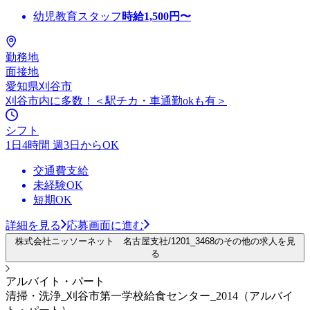
幼児教育スタッフ
時給
1,500
円〜
勤務地
面接地
愛知県刈谷市
刈谷市内に多数！＜駅チカ・車通勤okも有＞
シフト
1日4時間 週3日からOK
交通費支給
未経験OK
短期OK
詳細を見る
応募画面に進む
株式会社ニッソーネット 名古屋支社/1201_3468のその他の求人を見
る
アルバイト・パート
清掃・洗浄_刈谷市第一学校給食センター_2014（アルバイ