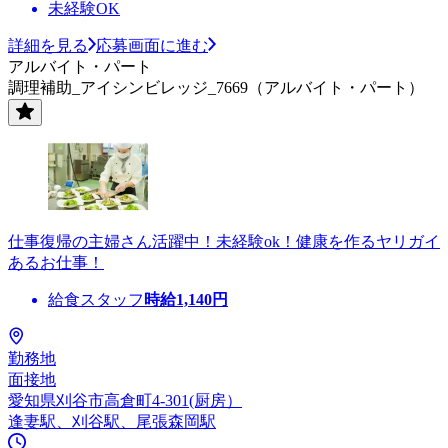
未経験OK
詳細を見る
応募画面に進む
アルバイト・パート
調理補助_アイシンビレッジ_7669（アルバイト・パート）
仕事復帰の主婦さん活躍中！未経験ok！健康を作るヤリガイ
あるお仕事！
給食スタッフ
時給
1,140
円
勤務地
面接地
愛知県刈谷市高倉町4-301(厨房）
逢妻駅、刈谷駅、尾張森岡駅