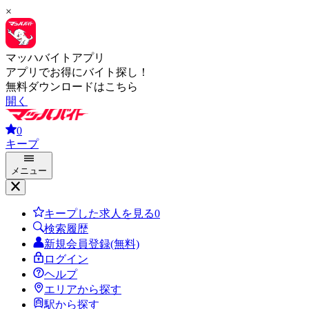
×
マッハバイトアプリ
アプリでお得にバイト探し！
無料ダウンロードはこちら
開く
0
キープ
メニュー
キープした求人を見る
0
検索履歴
新規会員登録(無料)
ログイン
ヘルプ
エリアから探す
駅から探す