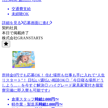
交通費支給
未経験OK
詳細を見る
応募画面に進む
契約社員
本日で掲載終了
株式会社GRANSTARTS
所持金0円でも応募OK！ 住む場所も仕事も手に入れて“人生
リスタート”！ 日払い/週払い相談OK◎「今日寝る場所どう
しよう…」を今すぐ解決◎ ハイグレード家具家電付き個室
寮完備に即入寮も可能です♪
倉庫スタッフ
時給
2,000
円〜
軽作業・製造系
時給
2,000
円〜