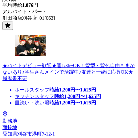
平均時給
1,876
円
アルバイト・パート
町田商店刈谷店_01[063]
★バイトデビュー歓迎★週1/3h~OK！髪型・髪色自由＊まか
ないあり♪学生さんメインで活躍中♪友達と一緒に応募OK★
履歴書不要
ホールスタッフ
時給
1,200
円〜
1,625
円
キッチンスタッフ
時給
1,200
円〜
1,625
円
皿洗い・洗い場
時給
1,200
円〜
1,625
円
勤務地
面接地
愛知県刈谷市港町7-12-1