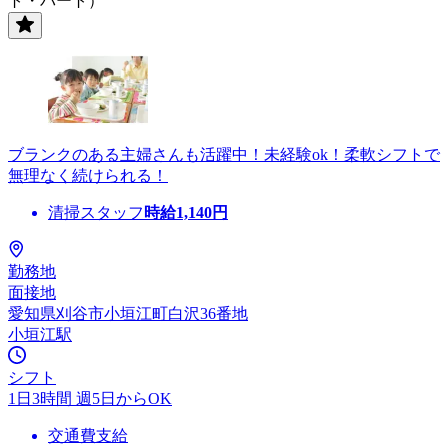
ト・パート）
ブランクのある主婦さんも活躍中！未経験ok！柔軟シフトで
無理なく続けられる！
清掃スタッフ
時給
1,140
円
勤務地
面接地
愛知県刈谷市小垣江町白沢36番地
小垣江駅
シフト
1日3時間 週5日からOK
交通費支給