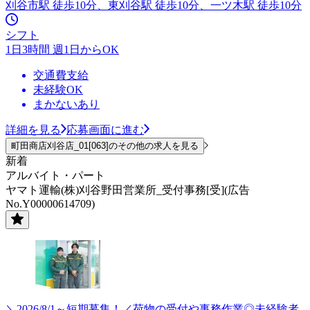
刈谷市駅 徒歩10分、東刈谷駅 徒歩10分、一ツ木駅 徒歩10分
シフト
1日3時間 週1日からOK
交通費支給
未経験OK
まかないあり
詳細を見る
応募画面に進む
町田商店刈谷店_01[063]のその他の求人を見る
新着
アルバイト・パート
ヤマト運輸(株)刈谷野田営業所_受付事務[受](広告
No.Y00000614709)
＼2026/8/1～短期募集！／荷物の受付や事務作業◎未経験者