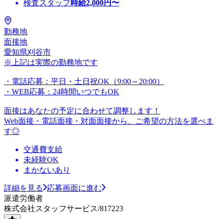
検査スタッフ
時給
2,000
円〜
勤務地
面接地
愛知県刈谷市
※上記は実際の勤務地です
・電話応募：平日・土日祝OK（9:00～20:00）
・WEB応募：24時間いつでもOK
面接はあなたの予定に合わせて調整します！
Web面接・電話面接・対面面接から、ご希望の方法を選べま
す◎
交通費支給
未経験OK
まかないあり
詳細を見る
応募画面に進む
派遣労働者
株式会社スタッフサービス/817223