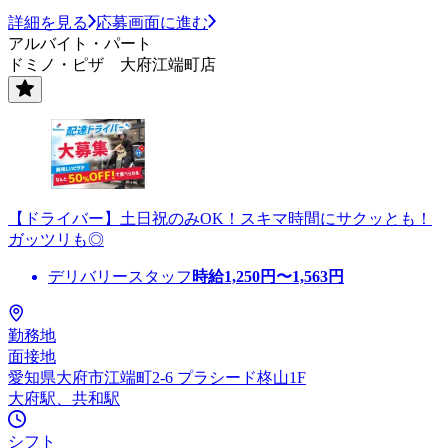
詳細を見る
応募画面に進む
アルバイト・パート
ドミノ・ピザ 大府江端町店
【ドライバー】土日祝のみOK！スキマ時間にサクッとも！
ガッツリも◎
デリバリースタッフ
時給
1,250
円〜
1,563
円
勤務地
面接地
愛知県大府市江端町2-6 プラシード柊山1F
大府駅、共和駅
シフト