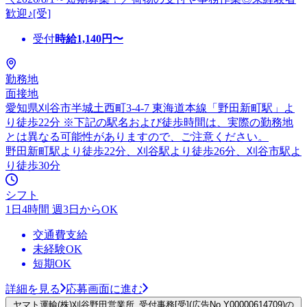
歓迎♪[受]
受付
時給
1,140
円〜
勤務地
面接地
愛知県刈谷市半城土西町3-4-7 東海道本線「野田新町駅」よ
り徒歩22分 ※下記の駅名および徒歩時間は、実際の勤務地
とは異なる可能性がありますので、ご注意ください。
野田新町駅より徒歩22分、刈谷駅より徒歩26分、刈谷市駅よ
り徒歩30分
シフト
1日4時間 週3日からOK
交通費支給
未経験OK
短期OK
詳細を見る
応募画面に進む
ヤマト運輸(株)刈谷野田営業所_受付事務[受](広告No.Y00000614709)の