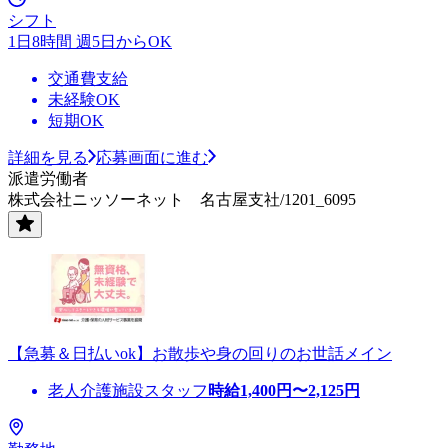
シフト
1日8時間 週5日からOK
交通費支給
未経験OK
短期OK
詳細を見る
応募画面に進む
派遣労働者
株式会社ニッソーネット 名古屋支社/1201_6095
【急募＆日払いok】お散歩や身の回りのお世話メイン
老人介護施設スタッフ
時給
1,400
円〜
2,125
円