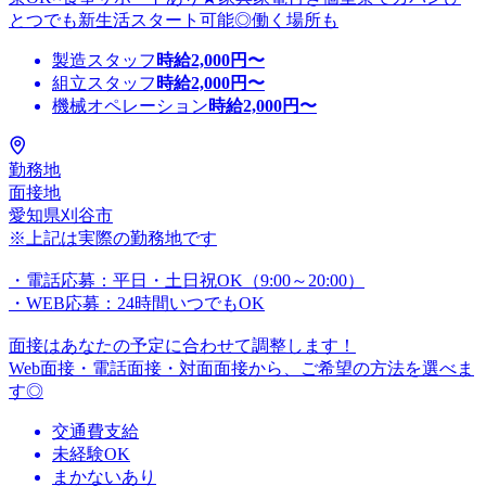
とつでも新生活スタート可能◎働く場所も
製造スタッフ
時給
2,000
円〜
組立スタッフ
時給
2,000
円〜
機械オペレーション
時給
2,000
円〜
勤務地
面接地
愛知県刈谷市
※上記は実際の勤務地です
・電話応募：平日・土日祝OK（9:00～20:00）
・WEB応募：24時間いつでもOK
面接はあなたの予定に合わせて調整します！
Web面接・電話面接・対面面接から、ご希望の方法を選べま
す◎
交通費支給
未経験OK
まかないあり