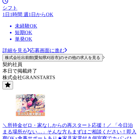
シフト
1日1時間 週1日からOK
未経験OK
短期OK
単発OK
詳細を見る
応募画面に進む
株式会社出前館(愛知県刈谷市)のその他の求人を見る
契約社員
本日で掲載終了
株式会社GRANSTARTS
＼所持金ゼロ・家なしからの再スタート応援！／ 「今日泊
まる場所がない…」そんな方もまずはご相談ください！即入
寮OK×食事サポートあり★家具家電付き個室寮でカバンひ