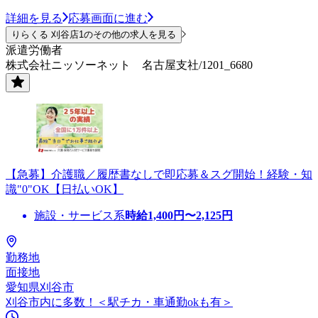
詳細を見る
応募画面に進む
りらくる 刈谷店1のその他の求人を見る
派遣労働者
株式会社ニッソーネット 名古屋支社/1201_6680
【急募】介護職／履歴書なしで即応募＆スグ開始！経験・知
識"0"OK【日払いOK】
施設・サービス系
時給
1,400
円〜
2,125
円
勤務地
面接地
愛知県刈谷市
刈谷市内に多数！＜駅チカ・車通勤okも有＞