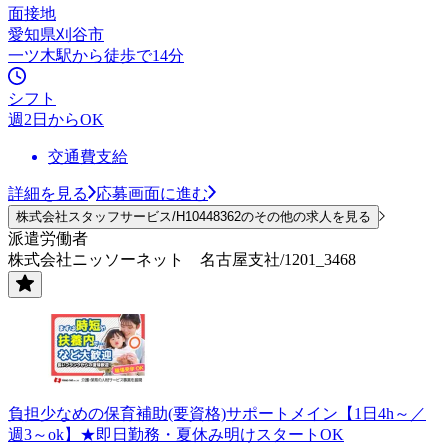
面接地
愛知県刈谷市
一ツ木駅から徒歩で14分
シフト
週2日からOK
交通費支給
詳細を見る
応募画面に進む
株式会社スタッフサービス/H10448362のその他の求人を見る
派遣労働者
株式会社ニッソーネット 名古屋支社/1201_3468
負担少なめの保育補助(要資格)サポートメイン【1日4h～／
週3～ok】★即日勤務・夏休み明けスタートOK