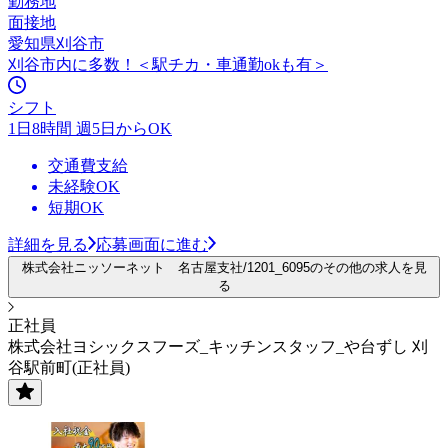
勤務地
面接地
愛知県刈谷市
刈谷市内に多数！＜駅チカ・車通勤okも有＞
シフト
1日8時間 週5日からOK
交通費支給
未経験OK
短期OK
詳細を見る
応募画面に進む
株式会社ニッソーネット 名古屋支社/1201_6095のその他の求人を見
る
正社員
株式会社ヨシックスフーズ_キッチンスタッフ_や台ずし 刈
谷駅前町(正社員)