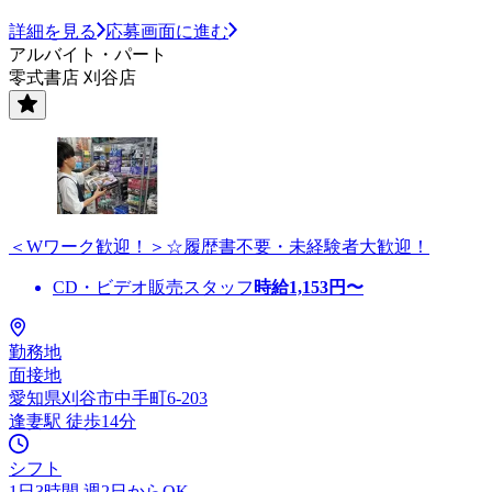
詳細を見る
応募画面に進む
アルバイト・パート
零式書店 刈谷店
＜Wワーク歓迎！＞☆履歴書不要・未経験者大歓迎！
CD・ビデオ販売スタッフ
時給
1,153
円〜
勤務地
面接地
愛知県刈谷市中手町6-203
逢妻駅 徒歩14分
シフト
1日3時間 週2日からOK