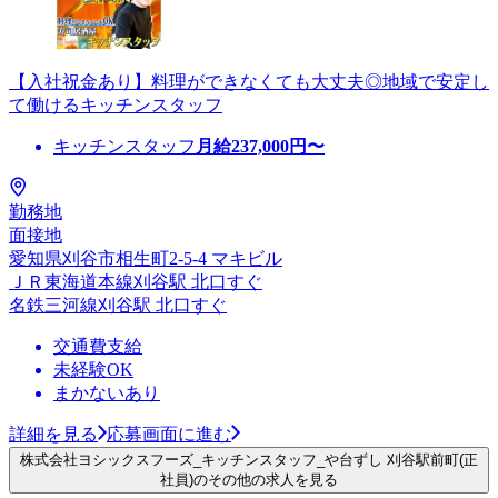
【入社祝金あり】料理ができなくても大丈夫◎地域で安定し
て働けるキッチンスタッフ
キッチンスタッフ
月給
237,000
円〜
勤務地
面接地
愛知県刈谷市相生町2-5-4 マキビル
ＪＲ東海道本線刈谷駅 北口すぐ
名鉄三河線刈谷駅 北口すぐ
交通費支給
未経験OK
まかないあり
詳細を見る
応募画面に進む
株式会社ヨシックスフーズ_キッチンスタッフ_や台ずし 刈谷駅前町(正
社員)のその他の求人を見る