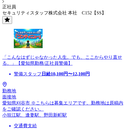
正社員
セキュリティスタッフ株式会社 本社 C152【SS】
「こんなはずじゃなかった人生。でも、ここからやり直せ
る。」【愛知県勤務/正社員警備】
警備スタッフ
日給
10,100
円〜
12,100
円
勤務地
面接地
愛知県刈谷市 ※こちらは募集エリアです。勤務地は原稿内
をご確認ください。
小垣江駅、逢妻駅、野田新町駅
交通費支給