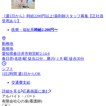
《週1日から》時給2200円以上!薬剤師スタッフ募集【正社員
登用あり】
医療・福祉系
時給
2,200
円〜
勤務地
面接地
愛知県春日井市朝宮町2-14-6
春日井(名鉄)駅 徒歩22分、勝川(ＪＲ)駅 徒歩30分
シフト
1日2時間 週1日からOK
交通費支給
詳細を見る
応募画面に進む
アルバイト・パート
有限会社心の泉(看護師)