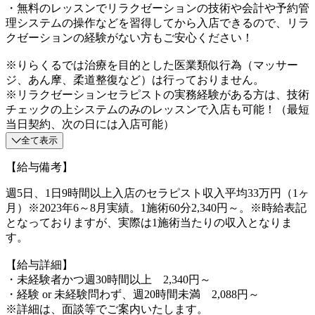
・無料のレッスンでリラクゼーションの技術や会計や予約管
理システムの操作などを習得してから入店できるので、リラ
クゼーションの経験がない方もご安心ください！
※りらくるでは治療を目的とした医業類似行為（マッサー
ジ、あん摩、柔道整復など）は行っておりません。
※リラクゼーションセラピストの実務経験がある方は、技術
チェックの上システムのみのレッスンで入店も可能！（最短
当日契約、次の日には入店可能）
全て表示
【給与備考】
週5日、1日9時間以上入店のセラピスト収入平均33万円（1ヶ
月）※2023年6～8月実績。1施術60分2,340円～。※時給表記
となっておりますが、実際は1施術当たりの収入となりま
す。
【給与詳細】
・未経験者かつ週30時間以上 2,340円～
・経験 or 未経験問わず、週20時間未満 2,088円～
※詳細は、面談等でご案内いたします。