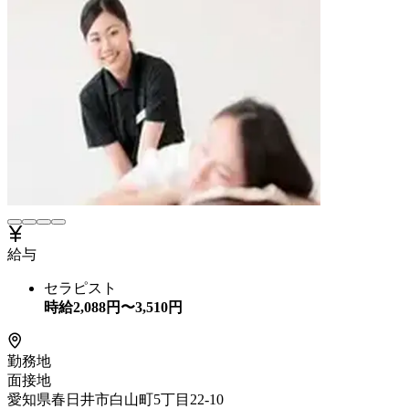
給与
セラピスト
時給
2,088
円〜
3,510
円
勤務地
面接地
愛知県春日井市白山町5丁目22-10