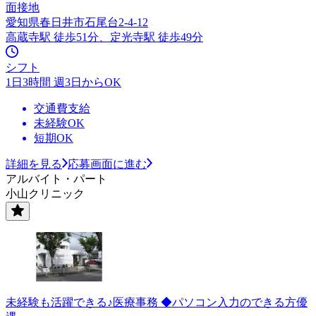
面接地
愛知県春日井市石尾台2-4-12
高蔵寺駅 徒歩51分、定光寺駅 徒歩49分
シフト
1日3時間 週3日からOK
交通費支給
未経験OK
短期OK
詳細を見る
応募画面に進む
アルバイト・パート
小山クリニック
未経験も活躍できる♪医療事務 ◆パソコン入力のできる方優