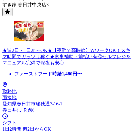
すき家 春日井中央店3
★週2日・1日2h～OK★【夜勤で高時給】WワークOK！スキ
マ時間でガッツリ稼ぐ★食事補助・前払い有◎セルフレジ＆
マニュアル完備で深夜も安心
ファーストフード
時給
1,480
円〜
勤務地
面接地
愛知県春日井市瑞穂通7-16-1
春日井(ＪＲ)駅
シフト
1日2時間 週2日からOK