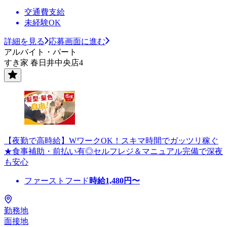
交通費支給
未経験OK
詳細を見る
応募画面に進む
アルバイト・パート
すき家 春日井中央店4
【夜勤で高時給】WワークOK！スキマ時間でガッツリ稼ぐ
★食事補助・前払い有◎セルフレジ＆マニュアル完備で深夜
も安心
ファーストフード
時給
1,480
円〜
勤務地
面接地