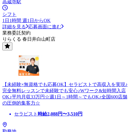
高蔵寺駅
シフト
1日1時間 週1日からOK
詳細を見る
応募画面に進む
業務委託契約
りらくる 春日井白山町店
【未経験×無資格でも応募OK】セラピストで高収入を実現♪
完全無料レッスンで未経験でも安心♪Wワーク&短時間入店
OK♪平均月収33万円☆週1日～1時間～でもOK♪全国600店舗
の圧倒的集客力☆
セラピスト
時給
2,088
円〜
3,510
円
勤務地