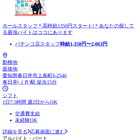
ホールスタッフ＊高時給1350円スタート!＊あなたの探して
る最強バイトはココにあります
パチンコ店スタッフ
時給
1,350
円〜
2,063
円
勤務地
面接地
愛知県春日井市上条町6-2546
春日井(ＪＲ)駅 徒歩15分
シフト
1日7.5時間 週2日からOK
交通費支給
未経験OK
詳細を見る
応募画面に進む
アルバイト・パート