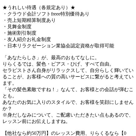
★うれしい待遇（各規定あり）★
・クラウド会計ソフトfreee特別優待あり
・売上短期精算制度あり
・見舞金制度
・施術割引制度
・友人紹介お礼金制度
・日本リラクゼーション業協会認定資格が取得可能
「あなたらしさ」が、最高のおもてなしに。
りらくるでは、髪色・ピアス・ひげ、すべて自由。
セラピストさん自身がリラックスして、自分らしく輝いてい
ることが、お客様への質の高いサービスに繋がると考えてい
ます。
「その髪色素敵ですね！」なんて、お客様との会話が弾むこ
とも。
あなたのお気に入りのスタイルで、お客様を笑顔にしません
か？
※身だしなみについて、ご配慮いただきたい点もあるので、
レッスン前にお伝えしますね。
【他社なら約50万円】のレッスン費用、りらくるなら【0