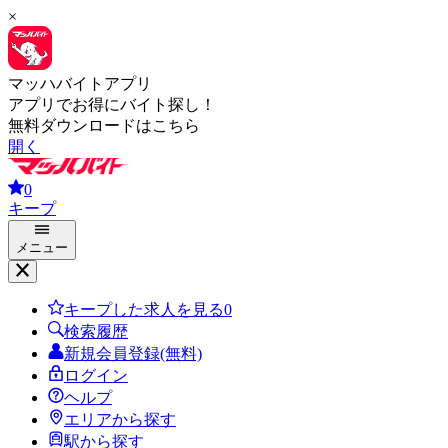
×
マッハバイトアプリ
アプリでお得にバイト探し！
無料ダウンロードはこちら
開く
0
キープ
メニュー
キープした求人を見る
0
検索履歴
新規会員登録(無料)
ログイン
ヘルプ
エリアから探す
駅から探す