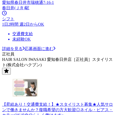
愛知県春日井市瑞穂通7-16-1
春日井(ＪＲ)駅
シフト
1日2時間 週2日からOK
交通費支給
未経験OK
詳細を見る
応募画面に進む
正社員
HAIR SALON IWASAKI 愛知春日井店［正社員］スタイリス
ト(株式会社ハクブン)
【昇給あり！交通費支給！】★スタイリスト募集★人気サロ
ンで働きませんか？復職希望の方大歓迎◎ネイル・ピアス・