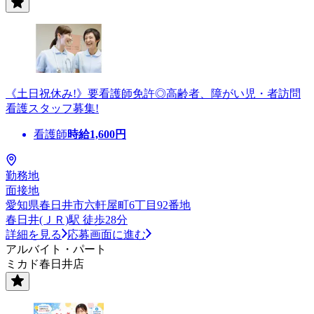
《土日祝休み!》要看護師免許◎高齢者、障がい児・者訪問
看護スタッフ募集!
看護師
時給
1,600
円
勤務地
面接地
愛知県春日井市六軒屋町6丁目92番地
春日井(ＪＲ)駅 徒歩28分
詳細を見る
応募画面に進む
アルバイト・パート
ミカド春日井店