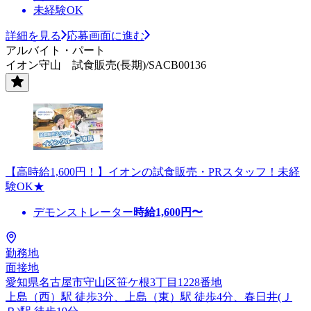
未経験OK
詳細を見る
応募画面に進む
アルバイト・パート
イオン守山 試食販売(長期)/SACB00136
【高時給1,600円！】イオンの試食販売・PRスタッフ！未経
験OK★
デモンストレーター
時給
1,600
円〜
勤務地
面接地
愛知県名古屋市守山区笹ケ根3丁目1228番地
上島（西）駅 徒歩3分、上島（東）駅 徒歩4分、春日井(Ｊ