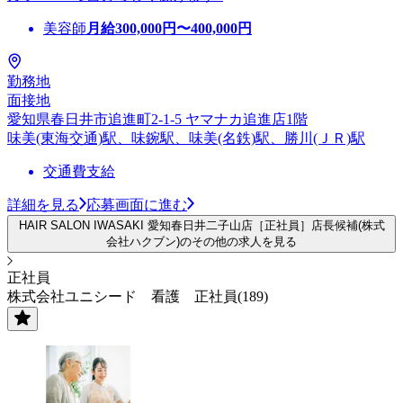
美容師
月給
300,000
円〜
400,000
円
勤務地
面接地
愛知県春日井市追進町2-1-5 ヤマナカ追進店1階
味美(東海交通)駅、味鋺駅、味美(名鉄)駅、勝川(ＪＲ)駅
交通費支給
詳細を見る
応募画面に進む
HAIR SALON IWASAKI 愛知春日井二子山店［正社員］店長候補(株式
会社ハクブン)のその他の求人を見る
正社員
株式会社ユニシード 看護 正社員(189)