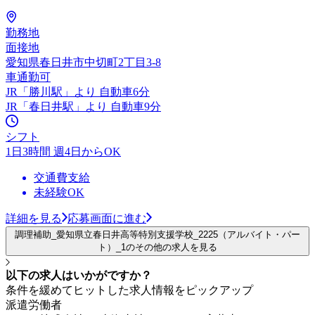
勤務地
面接地
愛知県春日井市中切町2丁目3-8
車通勤可
JR「勝川駅」より 自動車6分
JR「春日井駅」より 自動車9分
シフト
1日3時間 週4日からOK
交通費支給
未経験OK
詳細を見る
応募画面に進む
調理補助_愛知県立春日井高等特別支援学校_2225（アルバイト・パー
ト）_1のその他の求人を見る
以下の求人はいかがですか？
条件を緩めてヒットした求人情報をピックアップ
派遣労働者