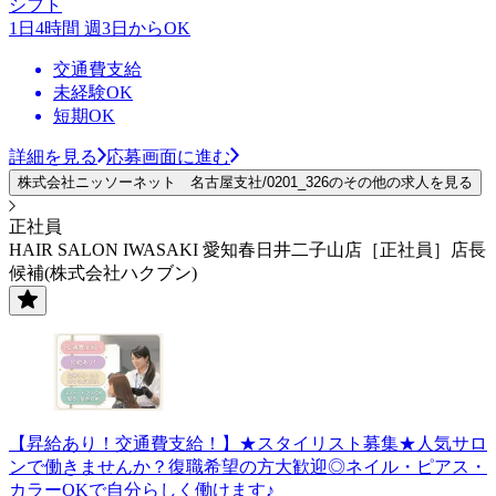
シフト
1日4時間 週3日からOK
交通費支給
未経験OK
短期OK
詳細を見る
応募画面に進む
株式会社ニッソーネット 名古屋支社/0201_326のその他の求人を見る
正社員
HAIR SALON IWASAKI 愛知春日井二子山店［正社員］店長
候補(株式会社ハクブン)
【昇給あり！交通費支給！】★スタイリスト募集★人気サロ
ンで働きませんか？復職希望の方大歓迎◎ネイル・ピアス・
カラーOKで自分らしく働けます♪