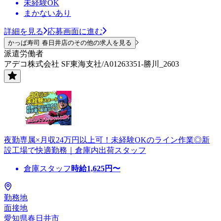
未経験OK
まかないあり
詳細を見る
応募画面に進む
かっぱ寿司 春日井店のその他の求人を見る
派遣労働者
アデコ株式会社 SF東海支社/A01263351-勝川_2603
夜勤専属×月収24万円以上可！未経験OKのライン作業◎新
設工場で快適勤務｜倉庫内出荷スタッフ
倉庫スタッフ
時給
1,625
円〜
勤務地
面接地
愛知県春日井市