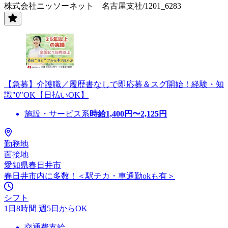
株式会社ニッソーネット 名古屋支社/1201_6283
【急募】介護職／履歴書なしで即応募＆スグ開始！経験・知
識"0"OK【日払いOK】
施設・サービス系
時給
1,400
円〜
2,125
円
勤務地
面接地
愛知県春日井市
春日井市内に多数！＜駅チカ・車通勤okも有＞
シフト
1日8時間 週5日からOK
交通費支給