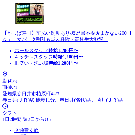
【かっぱ寿司】前払い制度あり/履歴書不要★まかない200円
＆テーマパーク割引も◎未経験・高校生大歓迎！
ホールスタッフ
時給
1,200
円〜
キッチンスタッフ
時給
1,200
円〜
皿洗い・洗い場
時給
1,200
円〜
勤務地
面接地
愛知県春日井市柏原町4-23
春日井(ＪＲ)駅 徒歩11分、春日井(名鉄)駅、勝川(ＪＲ)駅
シフト
1日2時間 週2日からOK
交通費支給