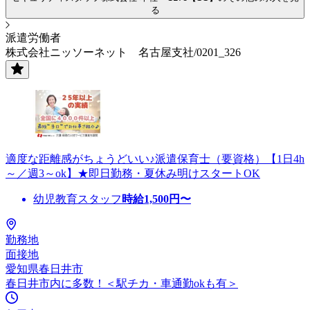
る
派遣労働者
株式会社ニッソーネット 名古屋支社/0201_326
適度な距離感がちょうどいい♪派遣保育士（要資格）【1日4h
～／週3～ok】★即日勤務・夏休み明けスタートOK
幼児教育スタッフ
時給
1,500
円〜
勤務地
面接地
愛知県春日井市
春日井市内に多数！＜駅チカ・車通勤okも有＞