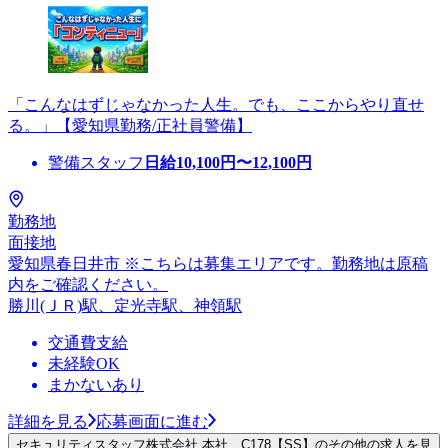
「こんなはずじゃなかった人生。でも、ここからやり直せ
る。」【愛知県勤務/正社員警備】
警備スタッフ
日給
10,100
円〜
12,100
円
勤務地
面接地
愛知県春日井市 ※こちらは募集エリアです。勤務地は原稿
内をご確認ください。
勝川(ＪＲ)駅、定光寺駅、神領駅
交通費支給
未経験OK
まかないあり
詳細を見る
応募画面に進む
セキュリティスタッフ株式会社 本社 C178【SS】のその他の求人を見