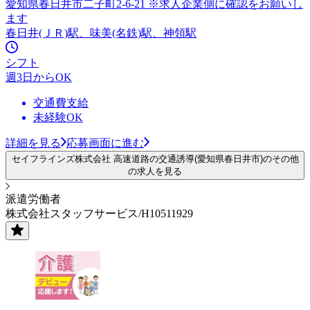
愛知県春日井市二子町2-6-21 ※求人企業側に確認をお願いし
ます
春日井(ＪＲ)駅、味美(名鉄)駅、神領駅
シフト
週3日からOK
交通費支給
未経験OK
詳細を見る
応募画面に進む
セイフラインズ株式会社 高速道路の交通誘導(愛知県春日井市)のその他
の求人を見る
派遣労働者
株式会社スタッフサービス/H10511929