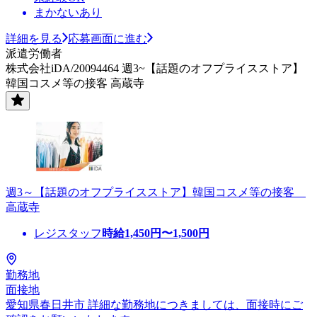
まかないあり
詳細を見る
応募画面に進む
派遣労働者
株式会社iDA/20094464 週3~【話題のオフプライスストア】
韓国コスメ等の接客 高蔵寺
週3～【話題のオフプライスストア】韓国コスメ等の接客
高蔵寺
レジスタッフ
時給
1,450
円〜
1,500
円
勤務地
面接地
愛知県春日井市 詳細な勤務地につきましては、面接時にご