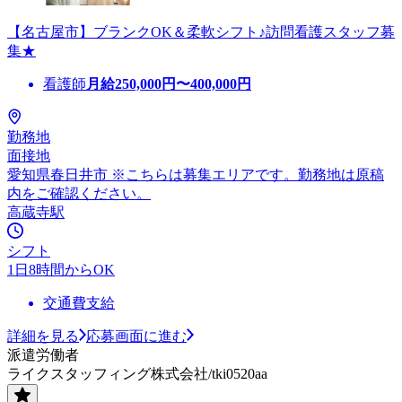
【名古屋市】ブランクOK＆柔軟シフト♪訪問看護スタッフ募
集★
看護師
月給
250,000
円〜
400,000
円
勤務地
面接地
愛知県春日井市 ※こちらは募集エリアです。勤務地は原稿
内をご確認ください。
高蔵寺駅
シフト
1日8時間からOK
交通費支給
詳細を見る
応募画面に進む
派遣労働者
ライクスタッフィング株式会社/tki0520aa