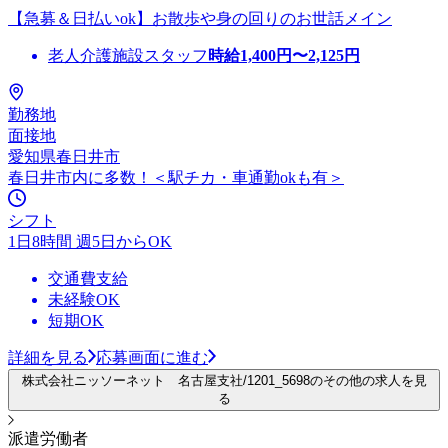
【急募＆日払いok】お散歩や身の回りのお世話メイン
老人介護施設スタッフ
時給
1,400
円〜
2,125
円
勤務地
面接地
愛知県春日井市
春日井市内に多数！＜駅チカ・車通勤okも有＞
シフト
1日8時間 週5日からOK
交通費支給
未経験OK
短期OK
詳細を見る
応募画面に進む
株式会社ニッソーネット 名古屋支社/1201_5698のその他の求人を見
る
派遣労働者