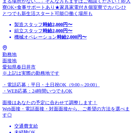
まる場所がない…」そんな方もまずはご相談ください！即入
寮OK×食事サポートあり★家具家電付き個室寮でカバンひ
とつでも新生活スタート可能◎働く場所も
製造スタッフ
時給
2,000
円〜
組立スタッフ
時給
2,000
円〜
機械オペレーション
時給
2,000
円〜
勤務地
面接地
愛知県春日井市
※上記は実際の勤務地です
・電話応募：平日・土日祝OK（9:00～20:00）
・WEB応募：24時間いつでもOK
面接はあなたの予定に合わせて調整します！
Web面接・電話面接・対面面接から、ご希望の方法を選べま
す◎
交通費支給
未経験OK