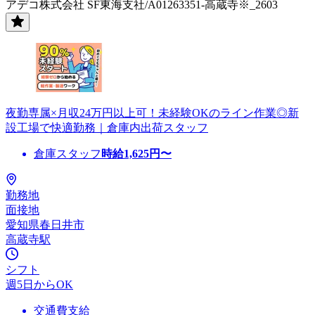
アデコ株式会社 SF東海支社/A01263351-高蔵寺※_2603
夜勤専属×月収24万円以上可！未経験OKのライン作業◎新
設工場で快適勤務｜倉庫内出荷スタッフ
倉庫スタッフ
時給
1,625
円〜
勤務地
面接地
愛知県春日井市
高蔵寺駅
シフト
週5日からOK
交通費支給