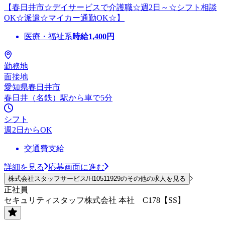
【春日井市☆デイサービスで介護職☆週2日～☆シフト相談
OK☆派遣☆マイカー通勤OK☆】
医療・福祉系
時給
1,400
円
勤務地
面接地
愛知県春日井市
春日井（名鉄）駅から車で5分
シフト
週2日からOK
交通費支給
詳細を見る
応募画面に進む
株式会社スタッフサービス/H10511929のその他の求人を見る
正社員
セキュリティスタッフ株式会社 本社 C178【SS】