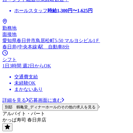
ホールスタッフ
時給
1,300
円〜
1,625
円
勤務地
面接地
愛知県春日井市鳥居松町5-50 マルヨシビル1Ｆ
春日井(中央本線)駅 自動車8分
シフト
1日3時間 週2日からOK
交通費支給
未経験OK
まかないあり
詳細を見る
応募画面に進む
別邸 鶴亀堂_ディナーホールのその他の求人を見る
アルバイト・パート
かっぱ寿司 春日井店