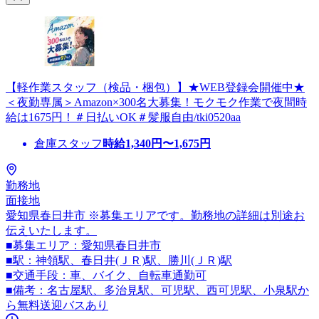
【軽作業スタッフ（検品・梱包）】★WEB登録会開催中★
＜夜勤専属＞Amazon×300名大募集！モクモク作業で夜間時
給は1675円！＃日払いOK＃髪服自由/tki0520aa
倉庫スタッフ
時給
1,340
円〜
1,675
円
勤務地
面接地
愛知県春日井市 ※募集エリアです。勤務地の詳細は別途お
伝えいたします。
■募集エリア：愛知県春日井市
■駅：神領駅、春日井(ＪＲ)駅、勝川(ＪＲ)駅
■交通手段：車、バイク、自転車通勤可
■備考：名古屋駅、多治見駅、可児駅、西可児駅、小泉駅か
ら無料送迎バスあり