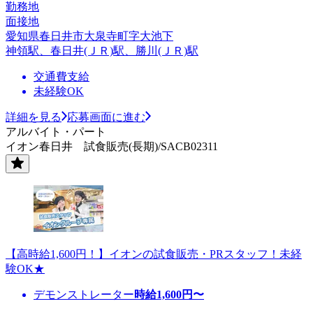
勤務地
面接地
愛知県春日井市大泉寺町字大池下
神領駅、春日井(ＪＲ)駅、勝川(ＪＲ)駅
交通費支給
未経験OK
詳細を見る
応募画面に進む
アルバイト・パート
イオン春日井 試食販売(長期)/SACB02311
【高時給1,600円！】イオンの試食販売・PRスタッフ！未経
験OK★
デモンストレーター
時給
1,600
円〜