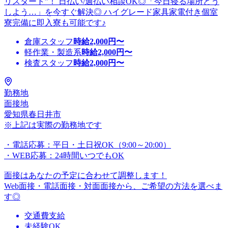
リスタート”！ 日払い/週払い相談OK◎「今日寝る場所どう
しよう…」を今すぐ解決◎ ハイグレード家具家電付き個室
寮完備に即入寮も可能です♪
倉庫スタッフ
時給
2,000
円〜
軽作業・製造系
時給
2,000
円〜
検査スタッフ
時給
2,000
円〜
勤務地
面接地
愛知県春日井市
※上記は実際の勤務地です
・電話応募：平日・土日祝OK（9:00～20:00）
・WEB応募：24時間いつでもOK
面接はあなたの予定に合わせて調整します！
Web面接・電話面接・対面面接から、ご希望の方法を選べま
す◎
交通費支給
未経験OK