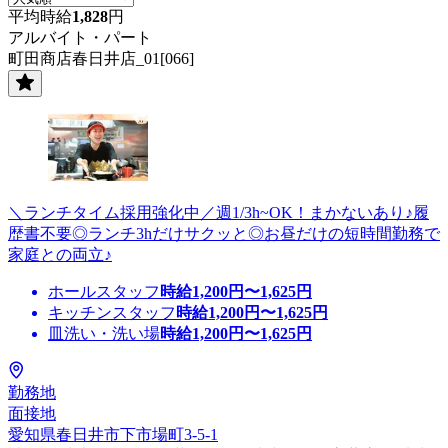
平均時給
1,828
円
アルバイト・パート
町田商店春日井店_01[066]
＼ランチタイム採用強化中／週1/3h~OK！まかないあり♪履
歴書不要◎ランチ3hだけサクッと◎お昼だけの短時間勤務で
家庭との両立♪
ホールスタッフ
時給
1,200
円〜
1,625
円
キッチンスタッフ
時給
1,200
円〜
1,625
円
皿洗い・洗い場
時給
1,200
円〜
1,625
円
勤務地
面接地
愛知県春日井市下市場町3-5-1