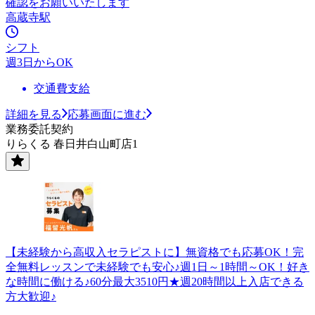
確認をお願いいたします
高蔵寺駅
シフト
週3日からOK
交通費支給
詳細を見る
応募画面に進む
業務委託契約
りらくる 春日井白山町店1
【未経験から高収入セラピストに】無資格でも応募OK！完
全無料レッスンで未経験でも安心♪週1日～1時間～OK！好き
な時間に働ける♪60分最大3510円★週20時間以上入店できる
方大歓迎♪