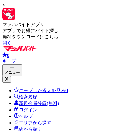
×
マッハバイトアプリ
アプリでお得にバイト探し！
無料ダウンロードはこちら
開く
0
キープ
メニュー
キープした求人を見る
0
検索履歴
新規会員登録(無料)
ログイン
ヘルプ
エリアから探す
駅から探す