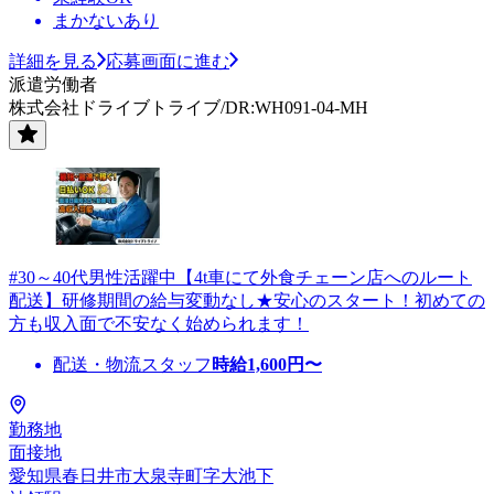
まかないあり
詳細を見る
応募画面に進む
派遣労働者
株式会社ドライブトライブ/DR:WH091-04-MH
#30～40代男性活躍中【4t車にて外食チェーン店へのルート
配送】研修期間の給与変動なし★安心のスタート！初めての
方も収入面で不安なく始められます！
配送・物流スタッフ
時給
1,600
円〜
勤務地
面接地
愛知県春日井市大泉寺町字大池下