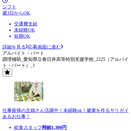
シフト
週3日からOK
交通費支給
未経験OK
短期OK
詳細を見る
応募画面に進む
アルバイト・パート
調理補助_愛知県立春日井高等特別支援学校_2225（アルバイ
ト・パート）_1
仕事復帰の主婦さん活躍中！未経験ok！健康を作るヤリガイ
あるお仕事！
給食スタッフ
時給
1,300
円