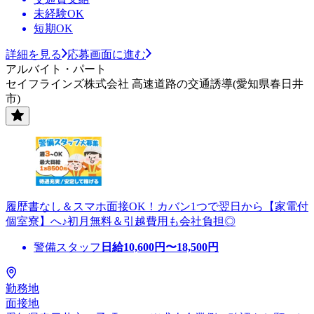
未経験OK
短期OK
詳細を見る
応募画面に進む
アルバイト・パート
セイフラインズ株式会社 高速道路の交通誘導(愛知県春日井
市)
履歴書なし＆スマホ面接OK！カバン1つで翌日から【家電付
個室寮】へ♪初月無料＆引越費用も会社負担◎
警備スタッフ
日給
10,600
円〜
18,500
円
勤務地
面接地