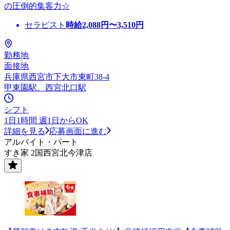
の圧倒的集客力☆
セラピスト
時給
2,088
円〜
3,510
円
勤務地
面接地
兵庫県西宮市下大市東町38-4
甲東園駅、西宮北口駅
シフト
1日1時間 週1日からOK
詳細を見る
応募画面に進む
アルバイト・パート
すき家 2国西宮北今津店