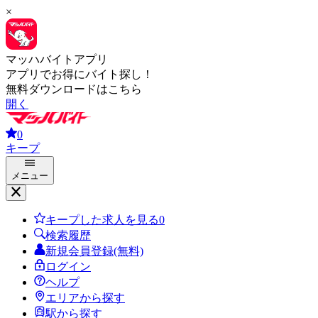
×
マッハバイトアプリ
アプリでお得にバイト探し！
無料ダウンロードはこちら
開く
0
キープ
メニュー
キープした求人を見る
0
検索履歴
新規会員登録(無料)
ログイン
ヘルプ
エリアから探す
駅から探す