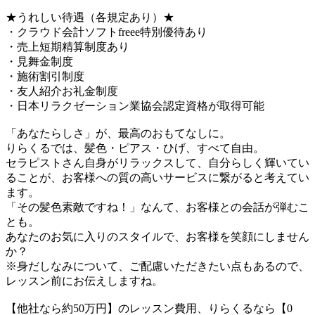
★うれしい待遇（各規定あり）★
・クラウド会計ソフトfreee特別優待あり
・売上短期精算制度あり
・見舞金制度
・施術割引制度
・友人紹介お礼金制度
・日本リラクゼーション業協会認定資格が取得可能
「あなたらしさ」が、最高のおもてなしに。
りらくるでは、髪色・ピアス・ひげ、すべて自由。
セラピストさん自身がリラックスして、自分らしく輝いてい
ることが、お客様への質の高いサービスに繋がると考えてい
ます。
「その髪色素敵ですね！」なんて、お客様との会話が弾むこ
とも。
あなたのお気に入りのスタイルで、お客様を笑顔にしません
か？
※身だしなみについて、ご配慮いただきたい点もあるので、
レッスン前にお伝えしますね。
【他社なら約50万円】のレッスン費用、りらくるなら【0