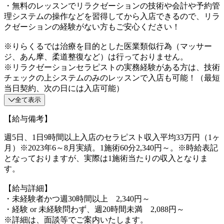
・無料のレッスンでリラクゼーションの技術や会計や予約管
理システムの操作などを習得してから入店できるので、リラ
クゼーションの経験がない方もご安心ください！
※りらくるでは治療を目的とした医業類似行為（マッサー
ジ、あん摩、柔道整復など）は行っておりません。
※リラクゼーションセラピストの実務経験がある方は、技術
チェックの上システムのみのレッスンで入店も可能！（最短
当日契約、次の日には入店可能）
全て表示
【給与備考】
週5日、1日9時間以上入店のセラピスト収入平均33万円（1ヶ
月）※2023年6～8月実績。1施術60分2,340円～。※時給表記
となっておりますが、実際は1施術当たりの収入となりま
す。
【給与詳細】
・未経験者かつ週30時間以上 2,340円～
・経験 or 未経験問わず、週20時間未満 2,088円～
※詳細は、面談等でご案内いたします。