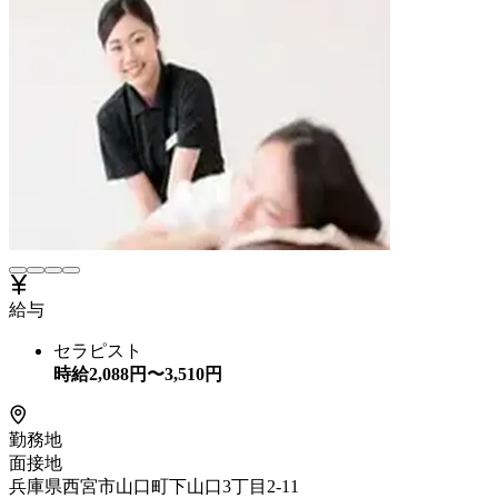
給与
セラピスト
時給
2,088
円〜
3,510
円
勤務地
面接地
兵庫県西宮市山口町下山口3丁目2-11