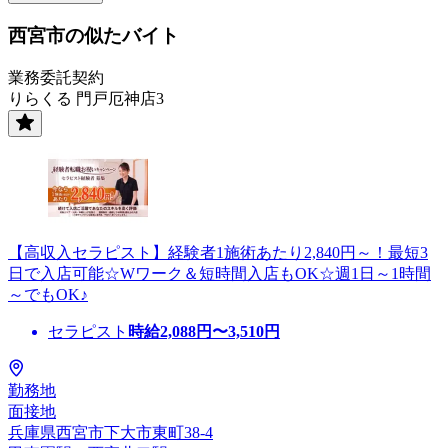
西宮市の似たバイト
業務委託契約
りらくる 門戸厄神店3
【高収入セラピスト】経験者1施術あたり2,840円～！最短3
日で入店可能☆Wワーク＆短時間入店もOK☆週1日～1時間
～でもOK♪
セラピスト
時給
2,088
円〜
3,510
円
勤務地
面接地
兵庫県西宮市下大市東町38-4