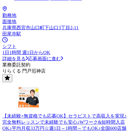
勤務地
面接地
兵庫県西宮市山口町下山口3丁目2-11
田尾寺駅
シフト
1日1時間 週1日からOK
詳細を見る
応募画面に進む
業務委託契約
りらくる 門戸厄神店
【未経験×無資格でも応募OK】セラピストで高収入を実現♪
完全無料レッスンで未経験でも安心♪Wワーク&短時間入店
OK♪平均月収33万円☆週1日～1時間～でもOK♪全国600店舗