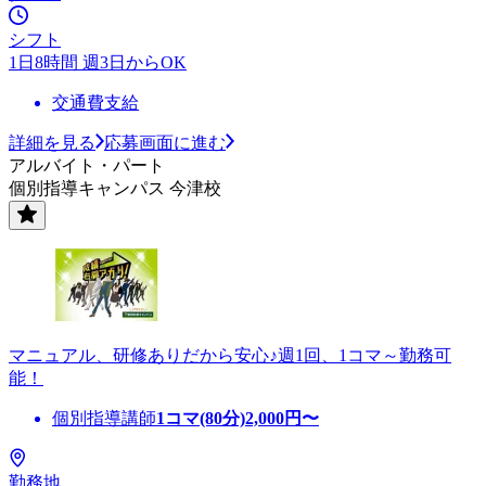
シフト
1日8時間 週3日からOK
交通費支給
詳細を見る
応募画面に進む
アルバイト・パート
個別指導キャンパス 今津校
マニュアル、研修ありだから安心♪週1回、1コマ～勤務可
能！
個別指導講師
1コマ(80分)
2,000
円〜
勤務地