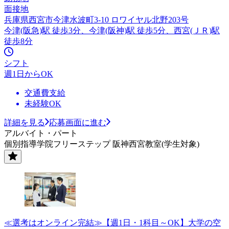
面接地
兵庫県西宮市今津水波町3-10 ロワイヤル北野203号
今津(阪急)駅 徒歩3分、今津(阪神)駅 徒歩5分、西宮(ＪＲ)駅
徒歩8分
シフト
週1日からOK
交通費支給
未経験OK
詳細を見る
応募画面に進む
アルバイト・パート
個別指導学院フリーステップ 阪神西宮教室(学生対象)
≪選考はオンライン完結≫【週1日・1科目～OK】大学の空