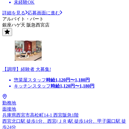
未経験OK
詳細を見る
応募画面に進む
アルバイト・パート
銀座ハゲ天 阪急西宮店
【調理】経験者 大募集!
惣菜屋スタッフ
時給
1,120
円〜
1,180
円
キッチンスタッフ
時給
1,120
円〜
1,180
円
勤務地
面接地
兵庫県西宮市高松町14-1 西宮阪急1階
西宮北口駅 徒歩1分、西宮(ＪＲ)駅 徒歩14分、甲子園口駅 徒
歩24分