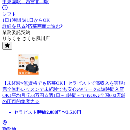
甲東園駅、西宮北口駅
シフト
1日1時間 週1日からOK
詳細を見る
応募画面に進む
業務委託契約
りらくる さくら夙川店
【未経験×無資格でも応募OK】セラピストで高収入を実現♪
完全無料レッスンで未経験でも安心♪Wワーク&短時間入店
OK♪平均月収33万円☆週1日～1時間～でもOK♪全国600店舗
の圧倒的集客力☆
セラピスト
時給
2,088
円〜
3,510
円
勤務地