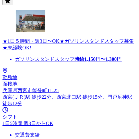
★1日５時間・週3日〜OK★ガソリンスタンドスタッフ募集
★未経験OK!
ガソリンスタンドスタッフ
時給
1,150
円〜
1,300
円
勤務地
面接地
兵庫県西宮市能登町11-25
西宮(ＪＲ)駅 徒歩22分、西宮北口駅 徒歩15分、門戸厄神駅
徒歩12分
シフト
1日5時間 週3日からOK
交通費支給