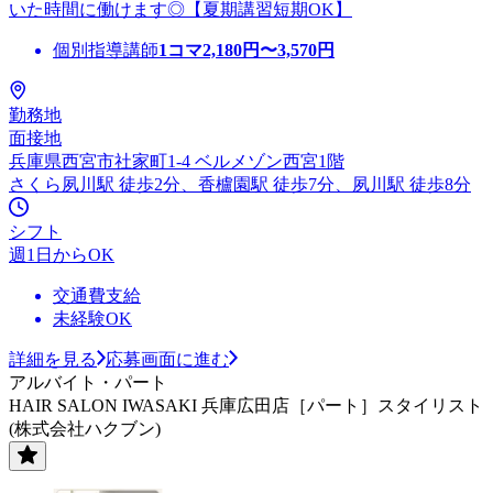
いた時間に働けます◎【夏期講習短期OK】
個別指導講師
1コマ
2,180
円〜
3,570
円
勤務地
面接地
兵庫県西宮市社家町1-4 ベルメゾン西宮1階
さくら夙川駅 徒歩2分、香櫨園駅 徒歩7分、夙川駅 徒歩8分
シフト
週1日からOK
交通費支給
未経験OK
詳細を見る
応募画面に進む
アルバイト・パート
HAIR SALON IWASAKI 兵庫広田店［パート］スタイリスト
(株式会社ハクブン)