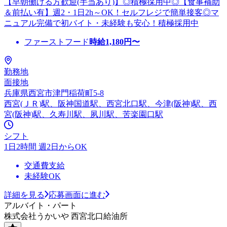
【早朝働ける方歓迎(手当あり)】◎積極採用中◎【食事補助
＆前払い有】週2・1日2h～OK！セルフレジで簡単接客◎マ
ニュアル完備で初バイト・未経験も安心！積極採用中
ファーストフード
時給
1,180
円〜
勤務地
面接地
兵庫県西宮市津門稲荷町5-8
西宮(ＪＲ)駅、阪神国道駅、西宮北口駅、今津(阪神)駅、西
宮(阪神)駅、久寿川駅、夙川駅、苦楽園口駅
シフト
1日2時間 週2日からOK
交通費支給
未経験OK
詳細を見る
応募画面に進む
アルバイト・パート
株式会社うかいや 西宮北口給油所