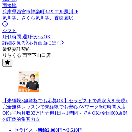
面接地
兵庫県西宮市神楽町3-19 エル夙川2F
夙川駅、さくら夙川駅、香櫨園駅
シフト
1日1時間 週1日からOK
詳細を見る
応募画面に進む
業務委託契約
りらくる 西宮下山口店
【未経験×無資格でも応募OK】セラピストで高収入を実現♪
完全無料レッスンで未経験でも安心♪Wワーク&短時間入店
OK♪平均月収33万円☆週1日～1時間～でもOK♪全国600店舗
の圧倒的集客力☆
セラピスト
時給
2,088
円〜
3,510
円