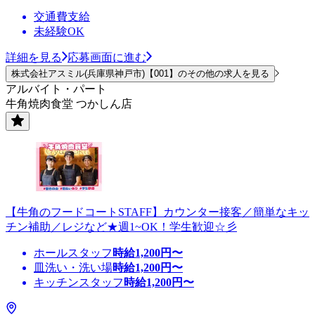
交通費支給
未経験OK
詳細を見る
応募画面に進む
株式会社アスミル(兵庫県神戸市)【001】のその他の求人を見る
アルバイト・パート
牛角焼肉食堂 つかしん店
【牛角のフードコートSTAFF】カウンター接客／簡単なキッ
チン補助／レジなど★週1~OK！学生歓迎☆彡
ホールスタッフ
時給
1,200
円〜
皿洗い・洗い場
時給
1,200
円〜
キッチンスタッフ
時給
1,200
円〜