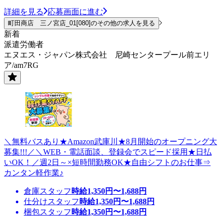
詳細を見る
応募画面に進む
町田商店 三ノ宮店_01[080]のその他の求人を見る
新着
派遣労働者
エヌエス・ジャパン株式会社 尼崎センタープール前エリ
ア/am7RG
＼無料バスあり★Amazon武庫川★8月開始のオープニング大
募集!!!／＼WEB・電話面談、登録会でスピード採用★日払
いOK！／週2日～×短時間勤務OK★自由シフトのお仕事⇒
カンタン軽作業♪
倉庫スタッフ
時給
1,350
円〜
1,688
円
仕分けスタッフ
時給
1,350
円〜
1,688
円
梱包スタッフ
時給
1,350
円〜
1,688
円