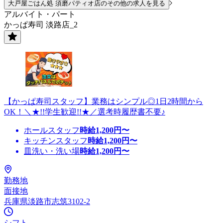
大戸屋ごはん処 須磨パティオ店のその他の求人を見る
アルバイト・パート
かっぱ寿司 淡路店_2
【かっぱ寿司スタッフ】業務はシンプル◎1日2時間から
OK！＼★!!学生歓迎!!★／選考時履歴書不要♪
ホールスタッフ
時給
1,200
円〜
キッチンスタッフ
時給
1,200
円〜
皿洗い・洗い場
時給
1,200
円〜
勤務地
面接地
兵庫県淡路市志筑3102-2
シフト