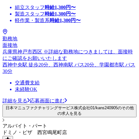
組立スタッフ
時給
1,300
円〜
製造スタッフ
時給
1,300
円〜
軽作業・製造系
時給
1,300
円〜
勤務地
面接地
兵庫県神戸市西区 ※詳細な勤務地につきましては、面接時
にご確認をお願いいたします
西神中央駅 徒歩20分、西神南駅 バス20分、学園都市駅 バス
30分
交通費支給
未経験OK
詳細を見る
応募画面に進む
日本マニュファクチャリングサービス株式会社01/kans240905のその他
の求人を見る
アルバイト・パート
ドミノ・ピザ 西宮鳴尾町店