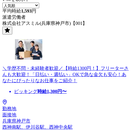
平均時給
1,593
円
派遣労働者
株式会社アスミル(兵庫県神戸市)【001】
＼学歴不問・未経験者歓迎／【時給1300円！】フリーターさ
んも大歓迎！「日払い・週払い」OKで急な金欠も安心！あ
なたにぴったりなお仕事をご紹介！
ピッキング
時給
1,300
円〜
勤務地
面接地
兵庫県神戸市
西神南駅、伊川谷駅、西神中央駅