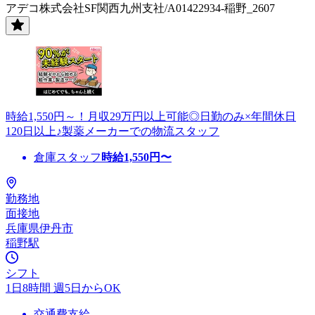
アデコ株式会社SF関西九州支社/A01422934-稲野_2607
時給1,550円～！月収29万円以上可能◎日勤のみ×年間休日
120日以上♪製薬メーカーでの物流スタッフ
倉庫スタッフ
時給
1,550
円〜
勤務地
面接地
兵庫県伊丹市
稲野駅
シフト
1日8時間 週5日からOK
交通費支給