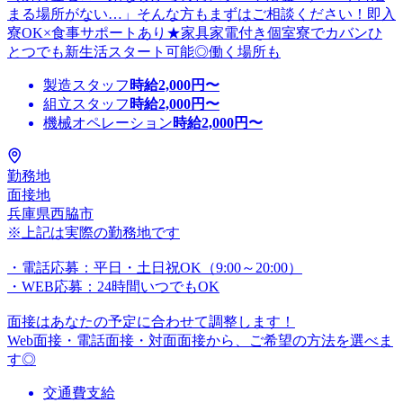
まる場所がない…」そんな方もまずはご相談ください！即入
寮OK×食事サポートあり★家具家電付き個室寮でカバンひ
とつでも新生活スタート可能◎働く場所も
製造スタッフ
時給
2,000
円〜
組立スタッフ
時給
2,000
円〜
機械オペレーション
時給
2,000
円〜
勤務地
面接地
兵庫県西脇市
※上記は実際の勤務地です
・電話応募：平日・土日祝OK（9:00～20:00）
・WEB応募：24時間いつでもOK
面接はあなたの予定に合わせて調整します！
Web面接・電話面接・対面面接から、ご希望の方法を選べま
す◎
交通費支給