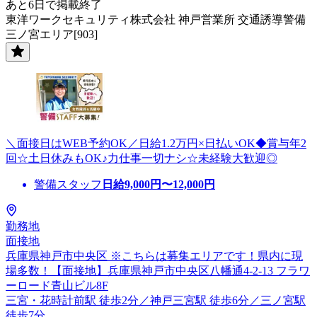
あと6日で掲載終了
東洋ワークセキュリティ株式会社 神戸営業所 交通誘導警備
三ノ宮エリア[903]
＼面接日はWEB予約OK／日給1.2万円×日払いOK◆賞与年2
回☆土日休みもOK♪力仕事一切ナシ☆未経験大歓迎◎
警備スタッフ
日給
9,000
円〜
12,000
円
勤務地
面接地
兵庫県神戸市中央区 ※こちらは募集エリアです！県内に現
場多数！【面接地】兵庫県神戸市中央区八幡通4-2-13 フラワ
ーロード青山ビル8F
三宮・花時計前駅 徒歩2分／神戸三宮駅 徒歩6分／三ノ宮駅
徒歩7分