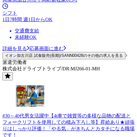
シフト
1日7時間 週1日からOK
交通費支給
未経験OK
詳細を見る
応募画面に進む
イオン加古川店 試食販売(長期)/SANN00428のその他の求人を見る
派遣労働者
株式会社ドライブトライブ/DR:MJ266-01-MH
#30～40代男女活躍中【4t車で雑貨等の多様な品物の配送と
フォークリフトを使用しての積み下ろし等】昇給あり★頑張
りはしっかり評価！「やる気」がきちんとカタチになる職場
です！