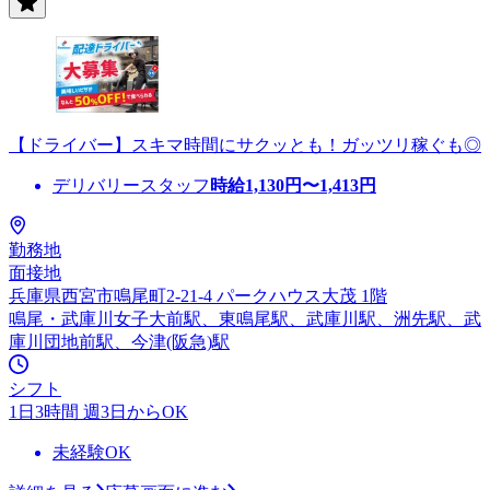
【ドライバー】スキマ時間にサクッとも！ガッツリ稼ぐも◎
デリバリースタッフ
時給
1,130
円〜
1,413
円
勤務地
面接地
兵庫県西宮市鳴尾町2-21-4 パークハウス大茂 1階
鳴尾・武庫川女子大前駅、東鳴尾駅、武庫川駅、洲先駅、武
庫川団地前駅、今津(阪急)駅
シフト
1日3時間 週3日からOK
未経験OK