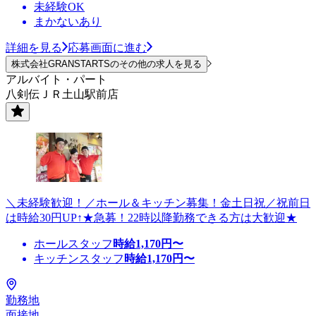
未経験OK
まかないあり
詳細を見る
応募画面に進む
株式会社GRANSTARTSのその他の求人を見る
アルバイト・パート
八剣伝ＪＲ土山駅前店
＼未経験歓迎！／ホール＆キッチン募集！金土日祝／祝前日
は時給30円UP↑★急募！22時以降勤務できる方は大歓迎★
ホールスタッフ
時給
1,170
円〜
キッチンスタッフ
時給
1,170
円〜
勤務地
面接地