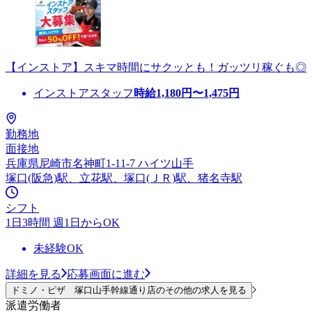
【インストア】スキマ時間にサクッとも！ガッツリ稼ぐも◎
インストアスタッフ
時給
1,180
円〜
1,475
円
勤務地
面接地
兵庫県尼崎市名神町1-11-7 ハイツ山手
塚口(阪急)駅、立花駅、塚口(ＪＲ)駅、猪名寺駅
シフト
1日3時間 週1日からOK
未経験OK
詳細を見る
応募画面に進む
ドミノ・ピザ 塚口山手幹線通り店のその他の求人を見る
派遣労働者