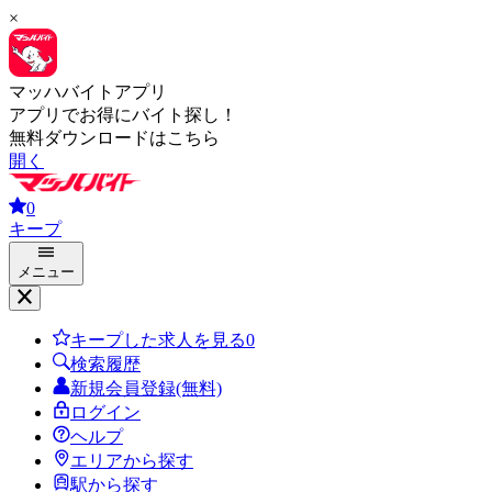
×
マッハバイトアプリ
アプリでお得にバイト探し！
無料ダウンロードはこちら
開く
0
キープ
メニュー
キープした求人を見る
0
検索履歴
新規会員登録(無料)
ログイン
ヘルプ
エリアから探す
駅から探す