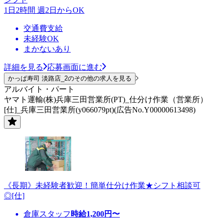
1日2時間 週2日からOK
交通費支給
未経験OK
まかないあり
詳細を見る
応募画面に進む
かっぱ寿司 淡路店_2のその他の求人を見る
アルバイト・パート
ヤマト運輸(株)兵庫三田営業所(PT)_仕分け作業（営業所）
[仕]_兵庫三田営業所(y066079pt)(広告No.Y00000613498)
《長期》未経験者歓迎！簡単仕分け作業★シフト相談可
◎[仕]
倉庫スタッフ
時給
1,200
円〜