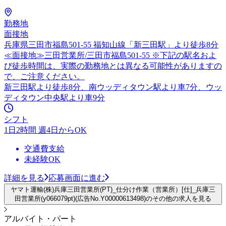
勤務地
面接地
兵庫県三田市福島501-55 福知山線「新三田駅」より徒歩8分
≪面接地≫三田営業所/三田市福島501-55 ※下記の駅名およ
び徒歩時間は、実際の勤務地とは異なる可能性がありますの
で、ご注意ください。
新三田駅より徒歩8分、南ウッディタウン駅より車7分、ウッ
ディタウン中央駅より車9分
シフト
1日2時間 週4日からOK
交通費支給
未経験OK
詳細を見る
応募画面に進む
ヤマト運輸(株)兵庫三田営業所(PT)_仕分け作業（営業所）[仕]_兵庫三
田営業所(y066079pt)(広告No.Y00000613498)のその他の求人を見る
アルバイト・パート