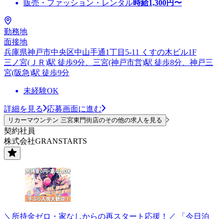
販売・ファッション・レンタル
時給
1,300
円〜
勤務地
面接地
兵庫県神戸市中央区中山手通1丁目5-11 くすの木ビル1F
三ノ宮(ＪＲ)駅 徒歩9分、三宮(神戸市営)駅 徒歩8分、神戸三
宮(阪急)駅 徒歩9分
未経験OK
詳細を見る
応募画面に進む
リカーマウンテン 三宮東門街店のその他の求人を見る
契約社員
株式会社GRANSTARTS
＼所持金ゼロ・家なしからの再スタート応援！／ 「今日泊