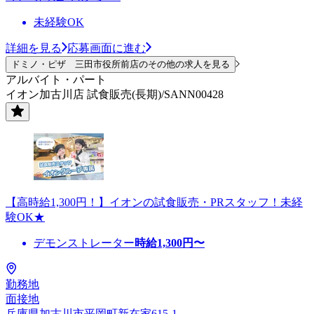
未経験OK
詳細を見る
応募画面に進む
ドミノ・ピザ 三田市役所前店のその他の求人を見る
アルバイト・パート
イオン加古川店 試食販売(長期)/SANN00428
【高時給1,300円！】イオンの試食販売・PRスタッフ！未経
験OK★
デモンストレーター
時給
1,300
円〜
勤務地
面接地
兵庫県加古川市平岡町新在家615-1