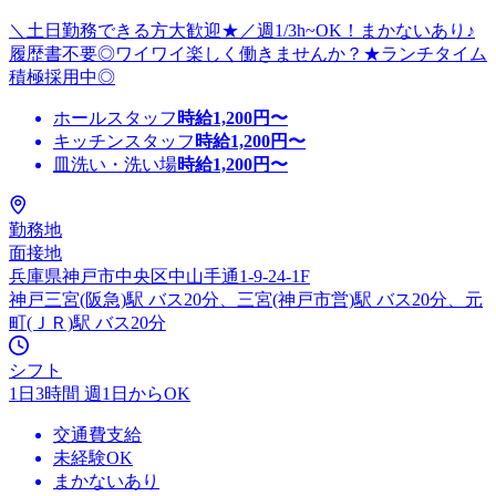
＼土日勤務できる方大歓迎★／週1/3h~OK！まかないあり♪
履歴書不要◎ワイワイ楽しく働きませんか？★ランチタイム
積極採用中◎
ホールスタッフ
時給
1,200
円〜
キッチンスタッフ
時給
1,200
円〜
皿洗い・洗い場
時給
1,200
円〜
勤務地
面接地
兵庫県神戸市中央区中山手通1-9-24-1F
神戸三宮(阪急)駅 バス20分、三宮(神戸市営)駅 バス20分、元
町(ＪＲ)駅 バス20分
シフト
1日3時間 週1日からOK
交通費支給
未経験OK
まかないあり