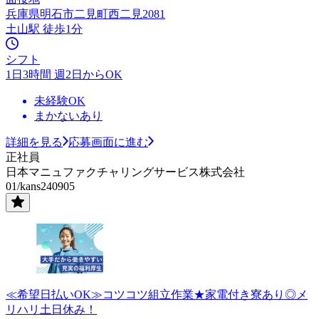
兵庫県明石市二見町西二見2081
土山駅 徒歩1分
シフト
1日3時間 週2日からOK
未経験OK
まかないあり
詳細を見る
応募画面に進む
正社員
日本マニュファクチャリングサービス株式会社
01/kans240905
≪希望日払いOK≫コツコツ組立作業★家電付き寮あり◎メ
リハリ土日休み！