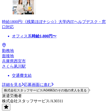
時給1800円/《残業ほぼナシ☆》大学内ITヘルプデスク・窓
口対応
オフィス系
時給
1,800
円〜
勤務地
面接地
兵庫県西宮市
さくら夙川駅
交通費支給
詳細を見る
応募画面に進む
株式会社スタッフサービス/A04963のその他の求人を見る
派遣労働者
株式会社スタッフサービス/A30311