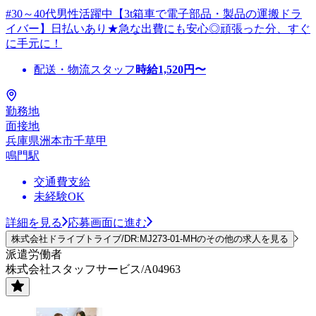
#30～40代男性活躍中【3t箱車で電子部品・製品の運搬ドラ
イバー】日払いあり★急な出費にも安心◎頑張った分、すぐ
に手元に！
配送・物流スタッフ
時給
1,520
円〜
勤務地
面接地
兵庫県洲本市千草甲
鳴門駅
交通費支給
未経験OK
詳細を見る
応募画面に進む
株式会社ドライブトライブ/DR:MJ273-01-MHのその他の求人を見る
派遣労働者
株式会社スタッフサービス/A04963