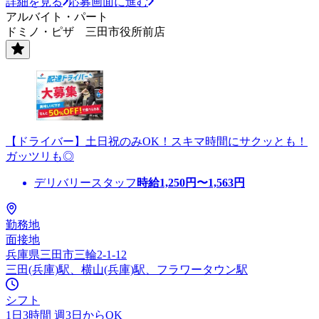
詳細を見る
応募画面に進む
アルバイト・パート
ドミノ・ピザ 三田市役所前店
【ドライバー】土日祝のみOK！スキマ時間にサクッとも！
ガッツリも◎
デリバリースタッフ
時給
1,250
円〜
1,563
円
勤務地
面接地
兵庫県三田市三輪2-1-12
三田(兵庫)駅、横山(兵庫)駅、フラワータウン駅
シフト
1日3時間 週3日からOK