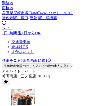
勤務地
面接地
兵庫県尼崎市塚口本町4-8-1 ひがしまち 1F
猪名寺駅、塚口(阪急)駅、稲野駅
シフト
1日3時間 週1日からOK
交通費支給
未経験OK
まかないあり
詳細を見る
応募画面に進む
牛角焼肉食堂 つかしん店のその他の求人を見る
アルバイト・パート
町田商店 三ノ宮店_01[080]