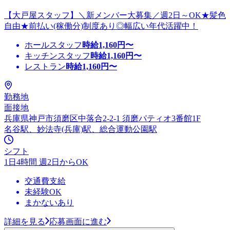
【大戸屋スタッフ】＼新メンバー大募集／週2日～OK★髪色
自由★前払い(稼働分)制度あり◎幅広い年代活躍中！
ホールスタッフ
時給
1,160
円〜
キッチンスタッフ
時給
1,160
円〜
レストラン
時給
1,160
円〜
勤務地
面接地
兵庫県神戸市須磨区中落合2-2-1 須磨パティオ3番館1F
名谷駅、妙法寺(兵庫)駅、総合運動公園駅
シフト
1日4時間 週2日からOK
交通費支給
未経験OK
まかないあり
詳細を見る
応募画面に進む