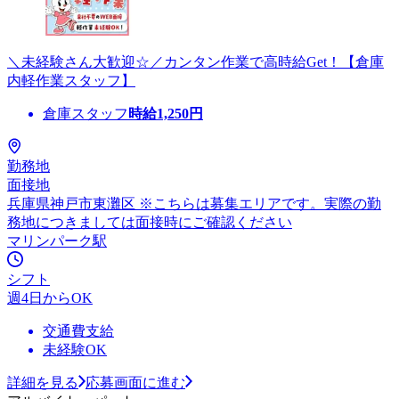
＼未経験さん大歓迎☆／カンタン作業で高時給Get！【倉庫
内軽作業スタッフ】
倉庫スタッフ
時給
1,250
円
勤務地
面接地
兵庫県神戸市東灘区 ※こちらは募集エリアです。実際の勤
務地につきましては面接時にご確認ください
マリンパーク駅
シフト
週4日からOK
交通費支給
未経験OK
詳細を見る
応募画面に進む