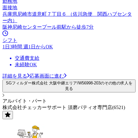
勤務地
面接地
兵庫県尼崎市道意町７丁目６ （佐川急便 関西ハブセンタ
ー内）
阪神尼崎センタープール前駅から徒歩7分
シフト
1日3時間 週1日からOK
交通費支給
未経験OK
詳細を見る
応募画面に進む
SGフィルダー株式会社 大阪中継エリア/W56998-203のその他の求人を
見る
アルバイト・パート
株式会社チェッカーサポート 須磨パティオ専門店(6521)