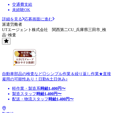
交通費支給
未経験OK
詳細を見る
応募画面に進む
派遣労働者
UTエージェント株式会社 関西第二CU_兵庫県三田市_検
品･検査
自動車部品の検査など◎シンプル作業＆繰り返し作業★直接
雇用の可能性あり！日勤&土日休み♪
軽作業・製造系
時給
1,400
円〜
製造スタッフ
時給
1,400
円〜
配送・物流スタッフ
時給
1,400
円〜