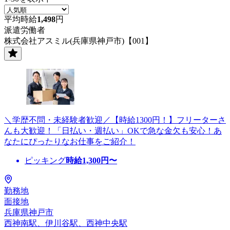
平均時給
1,498
円
派遣労働者
株式会社アスミル(兵庫県神戸市)【001】
＼学歴不問・未経験者歓迎／【時給1300円！】フリーターさ
んも大歓迎！「日払い・週払い」OKで急な金欠も安心！あ
なたにぴったりなお仕事をご紹介！
ピッキング
時給
1,300
円〜
勤務地
面接地
兵庫県神戸市
西神南駅、伊川谷駅、西神中央駅