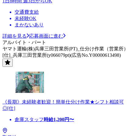
1日8時間 週3日からOK
交通費支給
未経験OK
まかないあり
詳細を見る
応募画面に進む
アルバイト・パート
ヤマト運輸(株)兵庫三田営業所(PT)_仕分け作業（営業所）
[仕]_兵庫三田営業所(y066079pt)(広告No.Y00000613498)
《長期》未経験者歓迎！簡単仕分け作業★シフト相談可
◎[仕]
倉庫スタッフ
時給
1,200
円〜