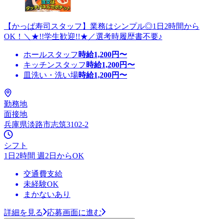
【かっぱ寿司スタッフ】業務はシンプル◎1日2時間から
OK！＼★!!学生歓迎!!★／選考時履歴書不要♪
ホールスタッフ
時給
1,200
円〜
キッチンスタッフ
時給
1,200
円〜
皿洗い・洗い場
時給
1,200
円〜
勤務地
面接地
兵庫県淡路市志筑3102-2
シフト
1日2時間 週2日からOK
交通費支給
未経験OK
まかないあり
詳細を見る
応募画面に進む