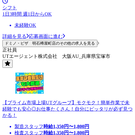
シフト
1日3時間 週1日からOK
未経験OK
詳細を見る
応募画面に進む
ドミノ・ピザ 明石樽屋町店のその他の求人を見る
正社員
UTエージェント株式会社 大阪AU_兵庫県宝塚市
【プライム市場上場UTグループ】モクモク！簡単作業で未
経験でも安心◎お仕事たくさん！自分にピッタリが必ず見つ
かる！
製造スタッフ
時給
1,350
円〜
1,800
円
検査スタッフ
時給
1,350
円〜
1,800
円