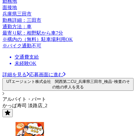
勤務地
面接地
兵庫県三田市
勤務詳細：三田市
通勤方法：車
最寄り駅：相野駅から車7分
※構内の（無料）駐車場利用OK
※バイク通勤不可
交通費支給
未経験OK
詳細を見る
応募画面に進む
UTエージェント株式会社 関西第二CU_兵庫県三田市_検品･検査のそ
の他の求人を見る
アルバイト・パート
かっぱ寿司 淡路店_2