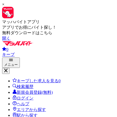
×
マッハバイトアプリ
アプリでお得にバイト探し！
無料ダウンロードはこちら
開く
0
キープ
メニュー
キープした求人を見る
0
検索履歴
新規会員登録(無料)
ログイン
ヘルプ
エリアから探す
駅から探す