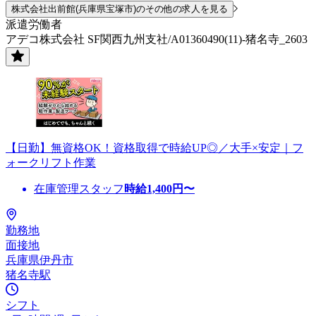
株式会社出前館(兵庫県宝塚市)のその他の求人を見る
派遣労働者
アデコ株式会社 SF関西九州支社/A01360490(11)-猪名寺_2603
【日勤】無資格OK！資格取得で時給UP◎／大手×安定｜フ
ォークリフト作業
在庫管理スタッフ
時給
1,400
円〜
勤務地
面接地
兵庫県伊丹市
猪名寺駅
シフト