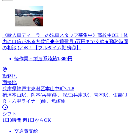
《輸入車ディーラーの洗車スタッフ募集中》高校生OK！体
力に自信がある方歓迎◆交通費月5万円まで支給★勤務時間
の相談もOK！【フルタイム勤務◎】
軽作業・製造系
時給
1,300
円
勤務地
面接地
兵庫県神戸市東灘区本山中町3-1-8
摂津本山駅、岡本(兵庫)駅、深江(兵庫)駅、青木駅、住吉(Ｊ
Ｒ・六甲ライナー)駅、魚崎駅
シフト
1日8時間 週1日からOK
交通費支給