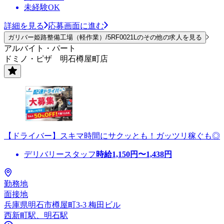
未経験OK
詳細を見る
応募画面に進む
ガリバー姫路整備工場（軽作業）/5RF0021Lのその他の求人を見る
アルバイト・パート
ドミノ・ピザ 明石樽屋町店
【ドライバー】スキマ時間にサクッとも！ガッツリ稼ぐも◎
デリバリースタッフ
時給
1,150
円〜
1,438
円
勤務地
面接地
兵庫県明石市樽屋町3-3 梅田ビル
西新町駅、明石駅