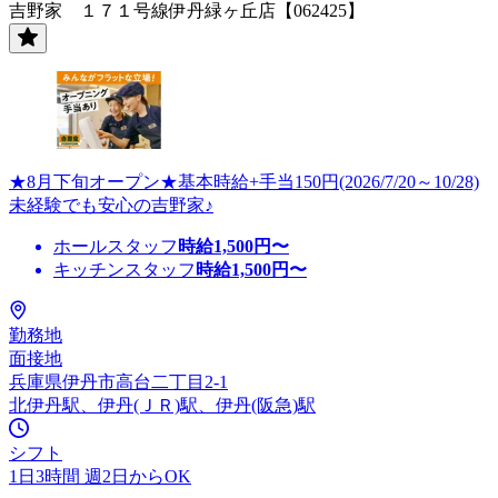
吉野家 １７１号線伊丹緑ヶ丘店【062425】
★8月下旬オープン★基本時給+手当150円(2026/7/20～10/28)
未経験でも安心の吉野家♪
ホールスタッフ
時給
1,500
円〜
キッチンスタッフ
時給
1,500
円〜
勤務地
面接地
兵庫県伊丹市高台二丁目2-1
北伊丹駅、伊丹(ＪＲ)駅、伊丹(阪急)駅
シフト
1日3時間 週2日からOK