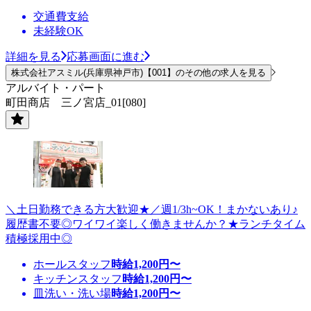
交通費支給
未経験OK
詳細を見る
応募画面に進む
株式会社アスミル(兵庫県神戸市)【001】のその他の求人を見る
アルバイト・パート
町田商店 三ノ宮店_01[080]
＼土日勤務できる方大歓迎★／週1/3h~OK！まかないあり♪
履歴書不要◎ワイワイ楽しく働きませんか？★ランチタイム
積極採用中◎
ホールスタッフ
時給
1,200
円〜
キッチンスタッフ
時給
1,200
円〜
皿洗い・洗い場
時給
1,200
円〜