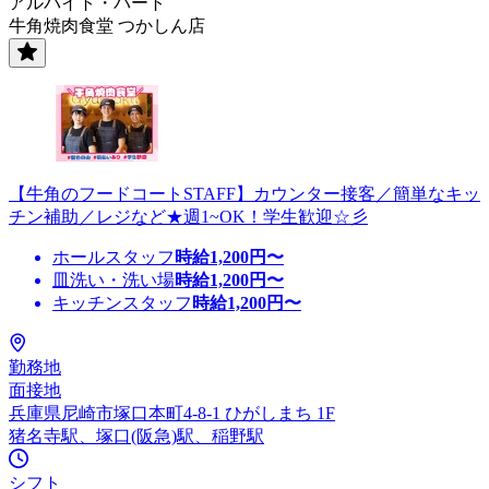
アルバイト・パート
牛角焼肉食堂 つかしん店
【牛角のフードコートSTAFF】カウンター接客／簡単なキッ
チン補助／レジなど★週1~OK！学生歓迎☆彡
ホールスタッフ
時給
1,200
円〜
皿洗い・洗い場
時給
1,200
円〜
キッチンスタッフ
時給
1,200
円〜
勤務地
面接地
兵庫県尼崎市塚口本町4-8-1 ひがしまち 1F
猪名寺駅、塚口(阪急)駅、稲野駅
シフト