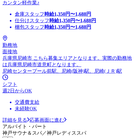
カンタン軽作業♪
倉庫スタッフ
時給
1,350
円〜
1,688
円
仕分けスタッフ
時給
1,350
円〜
1,688
円
梱包スタッフ
時給
1,350
円〜
1,688
円
勤務地
面接地
兵庫県尼崎市 こちら募集エリアとなります。実際の勤務地
は兵庫県尼崎市道意町となります。
尼崎センタープール前駅、尼崎(阪神)駅、尼崎(ＪＲ)駅
シフト
週2日からOK
交通費支給
未経験OK
詳細を見る
応募画面に進む
アルバイト・パート
神戸サウナ＆スパ／神戸レディススパ