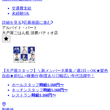
交通費支給
未経験OK
詳細を見る
応募画面に進む
アルバイト・パート
大戸屋ごはん処 須磨パティオ店
【大戸屋スタッフ】＼新メンバー大募集／週2日～OK★髪色
自由★前払い(稼働分)制度あり◎幅広い年代活躍中！
ホールスタッフ
時給
1,160
円〜
キッチンスタッフ
時給
1,160
円〜
レストラン
時給
1,160
円〜
勤務地