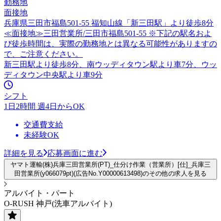
勤務地
面接地
兵庫県三田市福島501-55 福知山線「新三田駅」より徒歩8分
≪面接地≫三田営業所/三田市福島501-55 ※下記の駅名およ
び徒歩時間は、実際の勤務地とは異なる可能性がありますの
で、ご注意ください。
新三田駅より徒歩8分、南ウッディタウン駅より車7分、ウッ
ディタウン中央駅より車9分
シフト
1日2時間 週4日からOK
交通費支給
未経験OK
詳細を見る
応募画面に進む
ヤマト運輸(株)兵庫三田営業所(PT)_仕分け作業（営業所）[仕]_兵庫三
田営業所(y066079pt)(広告No.Y00000613498)のその他の求人を見る
アルバイト・パート
O-RUSH 神戸(洗車アルバイト)