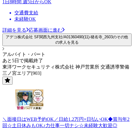
1日8時間 週5日からOK
交通費支給
未経験OK
詳細を見る
応募画面に進む
アデコ株式会社 SF関西九州支社/A01360490(11)-猪名寺_2603のその他
の求人を見る
アルバイト・パート
あと5日で掲載終了
東洋ワークセキュリティ株式会社 神戸営業所 交通誘導警備
三ノ宮エリア[903]
＼面接日はWEB予約OK／日給1.2万円×日払いOK◆賞与年2
回☆土日休みもOK♪力仕事一切ナシ☆未経験大歓迎◎