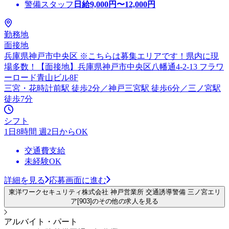
警備スタッフ
日給
9,000
円〜
12,000
円
勤務地
面接地
兵庫県神戸市中央区 ※こちらは募集エリアです！県内に現
場多数！【面接地】兵庫県神戸市中央区八幡通4-2-13 フラワ
ーロード青山ビル8F
三宮・花時計前駅 徒歩2分／神戸三宮駅 徒歩6分／三ノ宮駅
徒歩7分
シフト
1日8時間 週2日からOK
交通費支給
未経験OK
詳細を見る
応募画面に進む
東洋ワークセキュリティ株式会社 神戸営業所 交通誘導警備 三ノ宮エリ
ア[903]のその他の求人を見る
アルバイト・パート