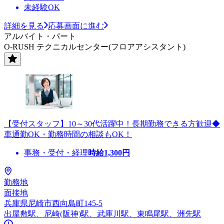
未経験OK
詳細を見る
応募画面に進む
アルバイト・パート
O-RUSH テクニカルセンター(フロアアシスタント)
【受付スタッフ】10～30代活躍中！長期勤務できる方歓迎◆
車通勤OK・勤務時間の相談もOK！
事務・受付・経理
時給
1,300
円
勤務地
面接地
兵庫県尼崎市西向島町145-5
出屋敷駅、尼崎(阪神)駅、武庫川駅、東鳴尾駅、洲先駅