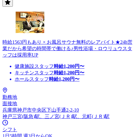
時給1563円もあり × お風呂サウナ無料のレアバイト★24h営
業だから希望の時間帯で働ける♪男性浴場・ロウリュウスタ
ッフは採用率UP
健康施設スタッフ
時給
1,200
円〜
キッチンスタッフ
時給
1,200
円〜
ホールスタッフ
時給
1,200
円〜
勤務地
面接地
兵庫県神戸市中央区下山手通2-2-10
神戸三宮(阪急)駅、三ノ宮(ＪＲ)駅、元町(ＪＲ)駅
シフト
1日5時間 週3日からOK