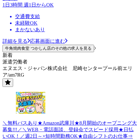
1日3時間 週1日からOK
交通費支給
未経験OK
まかないあり
詳細を見る
応募画面に進む
牛角焼肉食堂 つかしん店のその他の求人を見る
新着
派遣労働者
エヌエス・ジャパン株式会社 尼崎センタープール前エリ
ア/am7RG
＼無料バスあり★Amazon武庫川★8月開始のオープニング大
募集!!!／＼WEB・電話面談、登録会でスピード採用★日払
いOK！／週2日～×短時間勤務OK★自由シフトのお仕事⇒