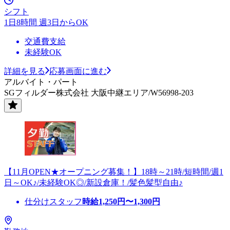
シフト
1日8時間 週3日からOK
交通費支給
未経験OK
詳細を見る
応募画面に進む
アルバイト・パート
SGフィルダー株式会社 大阪中継エリア/W56998-203
【11月OPEN★オープニング募集！】18時～21時/短時間/週1
日～OK♪/未経験OK◎/新設倉庫！/髪色髪型自由♪
仕分けスタッフ
時給
1,250
円〜
1,300
円