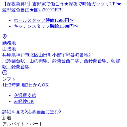
【深夜急募!!】吉野家で働こう★深夜で時給ガッツリUP!★
髪型髪色自由★賄い70%OFF!!
ホールスタッフ
時給
1,500
円〜
キッチンスタッフ
時給
1,500
円〜
勤務地
面接地
兵庫県神戸市北区山田町小部宇峠谷42番地2
北鈴蘭台駅、山の街駅、鈴蘭台西口駅、西鈴蘭台駅、藍那
駅、鈴蘭台駅
シフト
1日3時間 週2日からOK
交通費支給
未経験OK
詳細を見る
応募画面に進む
新着
アルバイト・パート