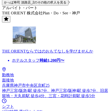
かっぱ寿司 淡路店_2のその他の求人を見る
アルバイト・パート
THE ORIENT 株式会社Plan・Do・See・神戸
THE ORIENTならではのおもてなしを学びませんか
ホテルスタッフ
時給
1,200
円〜
勤務地
面接地
兵庫県神戸市中央区京町25
神戸三宮(阪急)駅 徒歩7分、神戸三宮(阪神)駅 徒歩7分、旧居
留地・大丸前駅 徒歩4分、三宮・花時計前駅 徒歩5分
シフト