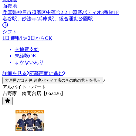
面接地
兵庫県神戸市須磨区中落合2-2-1 須磨パティオ3番館1F
名谷駅、妙法寺(兵庫)駅、総合運動公園駅
シフト
1日4時間 週2日からOK
交通費支給
未経験OK
まかないあり
詳細を見る
応募画面に進む
大戸屋ごはん処 須磨パティオ店のその他の求人を見る
アルバイト・パート
吉野家 鈴蘭台店【062426】