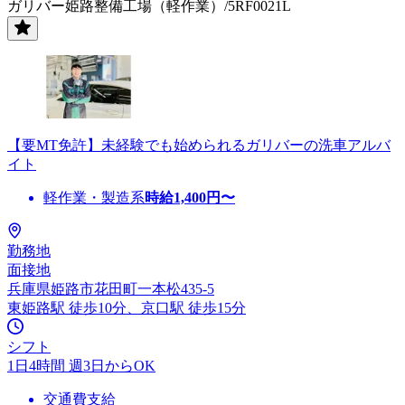
ガリバー姫路整備工場（軽作業）/5RF0021L
【要MT免許】未経験でも始められるガリバーの洗車アルバ
イト
軽作業・製造系
時給
1,400
円〜
勤務地
面接地
兵庫県姫路市花田町一本松435-5
東姫路駅 徒歩10分、京口駅 徒歩15分
シフト
1日4時間 週3日からOK
交通費支給