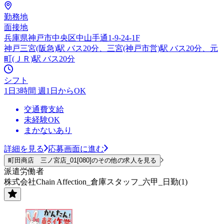
勤務地
面接地
兵庫県神戸市中央区中山手通1-9-24-1F
神戸三宮(阪急)駅 バス20分、三宮(神戸市営)駅 バス20分、元
町(ＪＲ)駅 バス20分
シフト
1日3時間 週1日からOK
交通費支給
未経験OK
まかないあり
詳細を見る
応募画面に進む
町田商店 三ノ宮店_01[080]のその他の求人を見る
派遣労働者
株式会社Chain Affection_倉庫スタッフ_六甲_日勤(1)