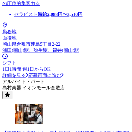
の圧倒的集客力☆
セラピスト
時給
2,088
円〜
3,510
円
勤務地
面接地
岡山県倉敷市連島5丁目2-22
浦田(岡山)駅、弥生駅、福井(岡山)駅
シフト
1日1時間 週1日からOK
詳細を見る
応募画面に進む
アルバイト・パート
島村楽器 イオンモール倉敷店