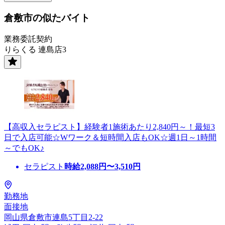
倉敷市の似たバイト
業務委託契約
りらくる 連島店3
【高収入セラピスト】経験者1施術あたり2,840円～！最短3
日で入店可能☆Wワーク＆短時間入店もOK☆週1日～1時間
～でもOK♪
セラピスト
時給
2,088
円〜
3,510
円
勤務地
面接地
岡山県倉敷市連島5丁目2-22