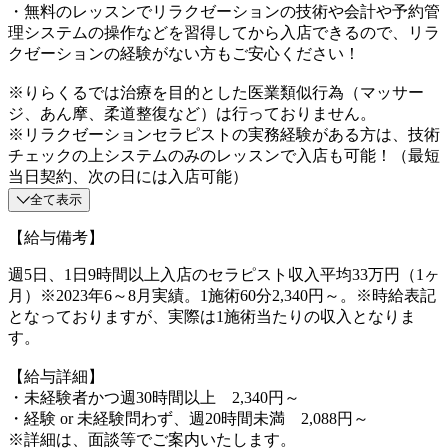
・無料のレッスンでリラクゼーションの技術や会計や予約管
理システムの操作などを習得してから入店できるので、リラ
クゼーションの経験がない方もご安心ください！
※りらくるでは治療を目的とした医業類似行為（マッサー
ジ、あん摩、柔道整復など）は行っておりません。
※リラクゼーションセラピストの実務経験がある方は、技術
チェックの上システムのみのレッスンで入店も可能！（最短
当日契約、次の日には入店可能）
全て表示
【給与備考】
週5日、1日9時間以上入店のセラピスト収入平均33万円（1ヶ
月）※2023年6～8月実績。1施術60分2,340円～。※時給表記
となっておりますが、実際は1施術当たりの収入となりま
す。
【給与詳細】
・未経験者かつ週30時間以上 2,340円～
・経験 or 未経験問わず、週20時間未満 2,088円～
※詳細は、面談等でご案内いたします。