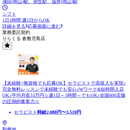
浦田(岡山)駅、弥生駅、福井(岡山)駅
シフト
1日1時間 週1日からOK
詳細を見る
応募画面に進む
業務委託契約
りらくる 倉敷児島店
【未経験×無資格でも応募OK】セラピストで高収入を実現♪
完全無料レッスンで未経験でも安心♪Wワーク&短時間入店
OK♪平均月収33万円☆週1日～1時間～でもOK♪全国600店舗
の圧倒的集客力☆
セラピスト
時給
2,088
円〜
3,510
円
勤務地