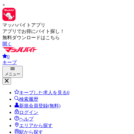
×
マッハバイトアプリ
アプリでお得にバイト探し！
無料ダウンロードはこちら
開く
0
キープ
メニュー
キープした求人を見る
0
検索履歴
新規会員登録(無料)
ログイン
ヘルプ
エリアから探す
駅から探す