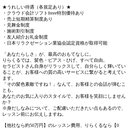
★うれしい待遇（各規定あり）★
・クラウド会計ソフトfreee特別優待あり
・売上短期精算制度あり
・見舞金制度
・施術割引制度
・友人紹介お礼金制度
・日本リラクゼーション業協会認定資格が取得可能
「あなたらしさ」が、最高のおもてなしに。
りらくるでは、髪色・ピアス・ひげ、すべて自由。
セラピストさん自身がリラックスして、自分らしく輝いてい
ることが、お客様への質の高いサービスに繋がると考えてい
ます。
「その髪色素敵ですね！」なんて、お客様との会話が弾むこ
とも。
あなたのお気に入りのスタイルで、お客様を笑顔にしません
か？
※身だしなみについて、ご配慮いただきたい点もあるので、
レッスン前にお伝えしますね。
【他社なら約50万円】のレッスン費用、りらくるなら【0