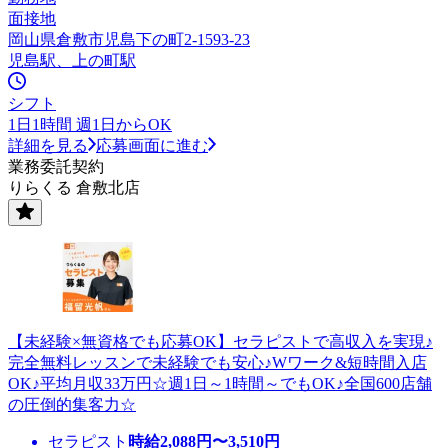
面接地
岡山県倉敷市児島下の町2-1593-23
児島駅、上の町駅
シフト
1日1時間 週1日からOK
詳細を見る
応募画面に進む
業務委託契約
りらくる 倉敷北店
【未経験×無資格でも応募OK】セラピストで高収入を実現♪
完全無料レッスンで未経験でも安心♪Wワーク&短時間入店
OK♪平均月収33万円☆週1日～1時間～でもOK♪全国600店舗
の圧倒的集客力☆
セラピスト
時給
2,088
円〜
3,510
円