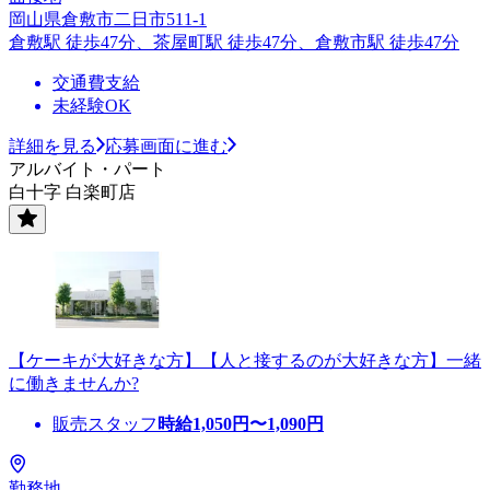
岡山県倉敷市二日市511-1
倉敷駅 徒歩47分、茶屋町駅 徒歩47分、倉敷市駅 徒歩47分
交通費支給
未経験OK
詳細を見る
応募画面に進む
アルバイト・パート
白十字 白楽町店
【ケーキが大好きな方】【人と接するのが大好きな方】一緒
に働きませんか?
販売スタッフ
時給
1,050
円〜
1,090
円
勤務地