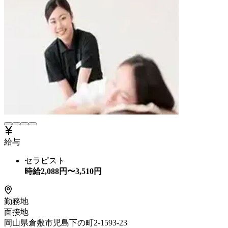
給与
セラピスト
時給
2,088
円〜
3,510
円
勤務地
面接地
岡山県倉敷市児島下の町2-1593-23