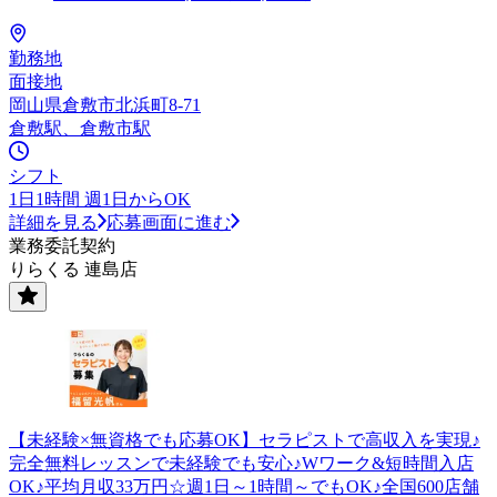
勤務地
面接地
岡山県倉敷市北浜町8-71
倉敷駅、倉敷市駅
シフト
1日1時間 週1日からOK
詳細を見る
応募画面に進む
業務委託契約
りらくる 連島店
【未経験×無資格でも応募OK】セラピストで高収入を実現♪
完全無料レッスンで未経験でも安心♪Wワーク&短時間入店
OK♪平均月収33万円☆週1日～1時間～でもOK♪全国600店舗