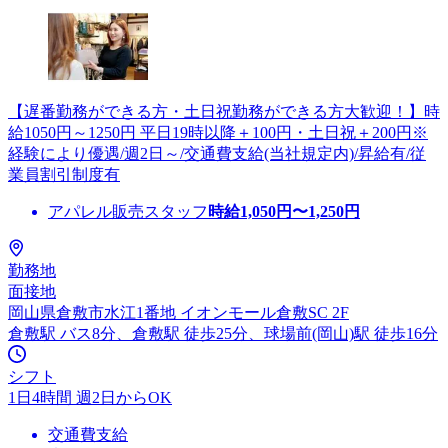
【遅番勤務ができる方・土日祝勤務ができる方大歓迎！】時
給1050円～1250円 平日19時以降＋100円・土日祝＋200円※
経験により優遇/週2日～/交通費支給(当社規定内)/昇給有/従
業員割引制度有
アパレル販売スタッフ
時給
1,050
円〜
1,250
円
勤務地
面接地
岡山県倉敷市水江1番地 イオンモール倉敷SC 2F
倉敷駅 バス8分、倉敷駅 徒歩25分、球場前(岡山)駅 徒歩16分
シフト
1日4時間 週2日からOK
交通費支給