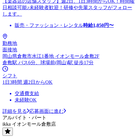
【楽器店の店舗スタッフ】週2日、1日3時間からOK！時間曜
日相談可能♪未経験者歓迎！研修や先輩スタッフがフォロー
します。
販売・ファッション・レンタル
時給
1,050
円〜
勤務地
面接地
岡山県倉敷市水江1番地 イオンモール倉敷2F
倉敷駅 バス6分、球場前(岡山)駅 徒歩17分
シフト
1日3時間 週2日からOK
交通費支給
未経験OK
詳細を見る
応募画面に進む
アルバイト・パート
ikka イオンモール倉敷店