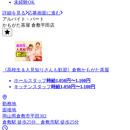
未経験OK
詳細を見る
応募画面に進む
アルバイト・パート
かもがた茶屋 倉敷平田店
《高校生＆人見知りさんも歓迎》倉敷かもがた茶屋
ホールスタッフ
時給
1,050
円〜
1,100
円
キッチンスタッフ
時給
1,050
円〜
1,100
円
勤務地
面接地
岡山県倉敷市平田302
倉敷駅 徒歩25分、倉敷市駅 徒歩25分